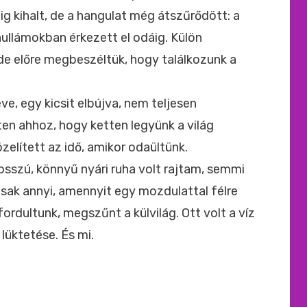
ig kihalt, de a hangulat még átszűrődött: a
ullámokban érkezett el odáig. Külön
 de előre megbeszéltük, hogy találkozunk a
ve, egy kicsit elbújva, nem teljesen
ten ahhoz, hogy ketten legyünk a világ
zelített az idő, amikor odaültünk.
osszú, könnyű nyári ruha volt rajtam, semmi
Csak annyi, amennyit egy mozdulattal félre
ordultunk, megszűnt a külvilág. Ott volt a víz
 lüktetése. És mi.