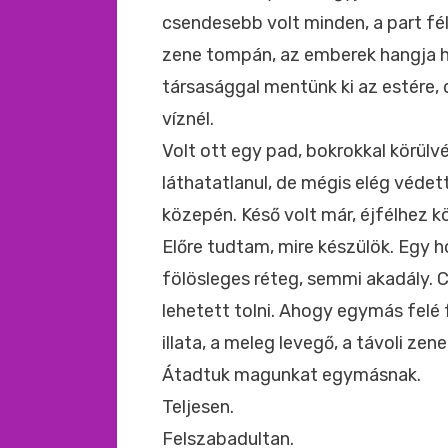
csendesebb volt minden, a part fél
zene tompán, az emberek hangja h
társasággal mentünk ki az estére,
víznél.
Volt ott egy pad, bokrokkal körülvé
láthatatlanul, de mégis elég védet
közepén. Késő volt már, éjfélhez kö
Előre tudtam, mire készülök. Egy h
fölösleges réteg, semmi akadály. 
lehetett tolni. Ahogy egymás felé f
illata, a meleg levegő, a távoli zene
Átadtuk magunkat egymásnak.
Teljesen.
Felszabadultan.