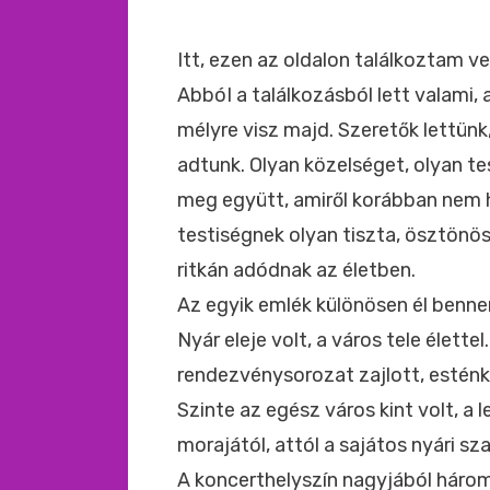
Itt, ezen az oldalon találkoztam ve
AbbóI a találkozásból lett valami
mélyre visz majd. Szeretők lettünk
adtunk. Olyan közelséget, olyan t
meg együtt, amiről korábban nem h
testiségnek olyan tiszta, ösztönös
ritkán adódnak az életben.
Az egyik emlék különösen él benn
Nyár eleje volt, a város tele élett
rendezvénysorozat zajlott, estén
Szinte az egész város kint volt, a 
morajától, attól a sajátos nyári s
A koncerthelyszín nagyjából három