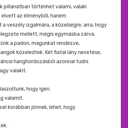
 pillanatban történhet valami, valaki
 elvett az élményből, hanem
a veszély izgalmára, a közelségre, arra, hogy
élegzete mellett, mégis egymásba zárva.
ltünk a padon, magunkat rendezve,
hangok közeledtek. Két fiatal lány nevetése,
váncsi hanghordozásból azonnal tudni
agy valakit.
aszoltunk, hogy igen.
g valamit.
cel korábban jönnek, lehet, hogy
ek.