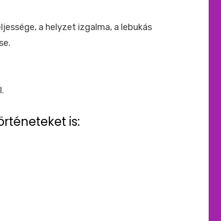
jessége, a helyzet izgalma, a lebukás
se.
.
örténeteket is: