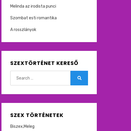
Melinda az irodista punci
Szombat esti romantika
A rosszlányok
SZEXTÖRTÉNET KERESŐ
Search
for:
Search
SZEX TÖRTÉNETEK
Biszex,Meleg