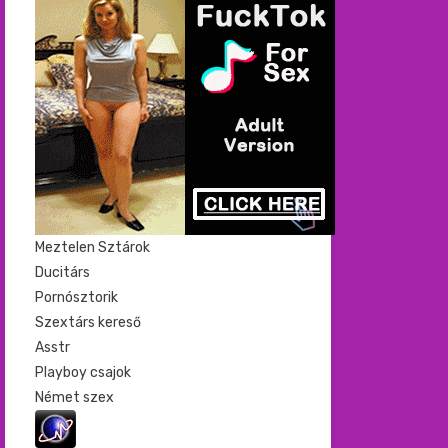
Meztelen Sztárok
Ducitárs
Pornósztorik
Szextárs kereső
Asstr
Playboy csajok
Német szex