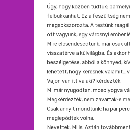
Úgy, hogy közben tudtuk: bármelyik
felbukkanhat. Ez a feszültség nem
megsokszorozta. A testünk reagált 
ott vagyunk, egy városnyi ember l
Mire elcsendesedtünk, már csak ü
visszatérve a külvilágba. És akkor 
beszélgetése, abból a könnyed, kí
lehetett, hogy keresnek valamit… v
Vajon van itt valaki? kérdezték.
Mi már nyugodtan, mosolyogva vál
Megkérdezték, nem zavartak-e me
Csak annyit mondtunk: ha pár perc
meglepődtek volna.
Nevettek. Mi is. Aztán továbbment