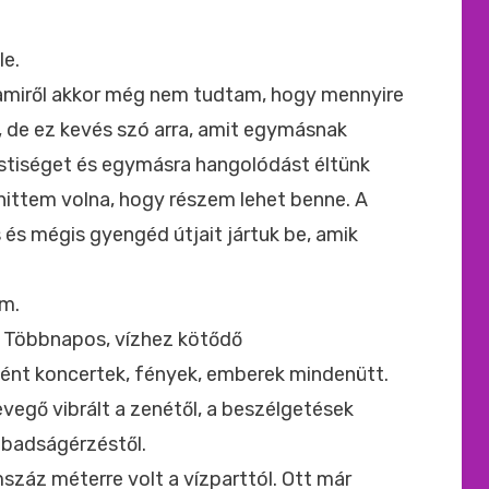
ide
:
le.
, amiről akkor még nem tudtam, hogy mennyire
, de ez kevés szó arra, amit egymásnak
estiséget és egymásra hangolódást éltünk
ittem volna, hogy részem lehet benne. A
 és mégis gyengéd útjait jártuk be, amik
em.
el. Többnapos, vízhez kötődő
ként koncertek, fények, emberek mindenütt.
levegő vibrált a zenétől, a beszélgetések
zabadságérzéstől.
száz méterre volt a vízparttól. Ott már