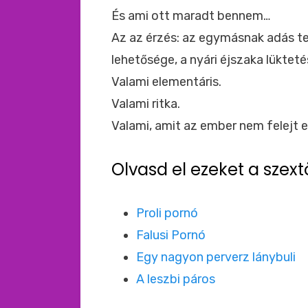
És ami ott maradt bennem…
Az az érzés: az egymásnak adás tel
lehetősége, a nyári éjszaka lükteté
Valami elementáris.
Valami ritka.
Valami, amit az ember nem felejt el
Olvasd el ezeket a szext
Proli pornó
Falusi Pornó
Egy nagyon perverz lánybuli
A leszbi páros