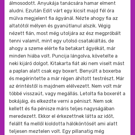
álmosodott. Anyukája tanácsára hamar elment
aludni. Ezután Edit várt egy kicsit majd fél óra
múlva megjelent fia ágyánál. Nézte ahogy fia az
altatótól mélyen és gyanútlanul alszik. Végig
nézett fián, most még utoljára az ész megpróbált
tenni valamit, mint egy utolsó csatakiáltás, de
ahogy a szeme elérte fia betakart ágyékát, már
minden hiába volt. Puncija lángolva, követelte a
neki kijáró dolgot. Kitakarta fiát aki nem viselt mást
a paplan alatt csak egy boxert. Benyúlt a boxerba
és megérintette a már régen áhított testrészt. Már
az érintéstől is majdnem elélvezett. Nem volt már
többé visszaút, vagy megállás. Letolta fia boxerét a
bokájáig, és elkezdte verni a péniszt. Nem sok
kellett és fia pénisze máris teljes nagyságában
meredezett. Ekkor el érkezettnek látta az időt,
felállt fia mellől kioldotta hálóköntösét ami alatt
teljesen meztelen volt. Egy pillanatig még