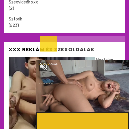
Szexvideók xxx
(2)
Sztorik
(623)
XXX REKLÁM ÉS SZEXOLDALAK
Meztelen