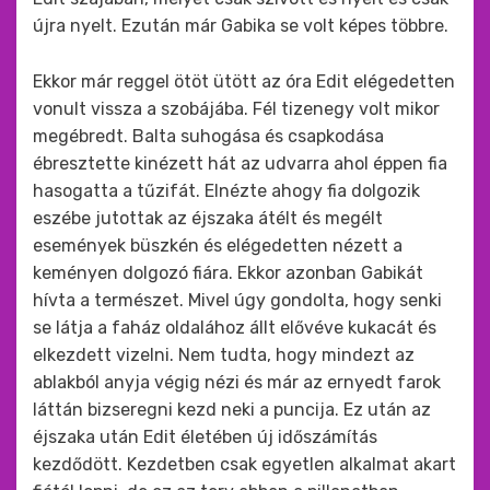
újra nyelt. Ezután már Gabika se volt képes többre.
Ekkor már reggel ötöt ütött az óra Edit elégedetten
vonult vissza a szobájába. Fél tizenegy volt mikor
megébredt. Balta suhogása és csapkodása
ébresztette kinézett hát az udvarra ahol éppen fia
hasogatta a tűzifát. Elnézte ahogy fia dolgozik
eszébe jutottak az éjszaka átélt és megélt
események büszkén és elégedetten nézett a
keményen dolgozó fiára. Ekkor azonban Gabikát
hívta a természet. Mivel úgy gondolta, hogy senki
se látja a faház oldalához állt elővéve kukacát és
elkezdett vizelni. Nem tudta, hogy mindezt az
ablakból anyja végig nézi és már az ernyedt farok
láttán bizseregni kezd neki a puncija. Ez után az
éjszaka után Edit életében új időszámítás
kezdődött. Kezdetben csak egyetlen alkalmat akart