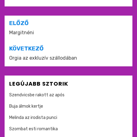
Bejegyzés
ELŐZŐ
navigáció
Margitnéni
KÖVETKEZŐ
Orgia az exkluzív szállodában
LEGÚJABB SZTORIK
Szendvicsbe rakott az após
Buja álmok kertje
Melinda az irodista punci
Szombat esti romantika