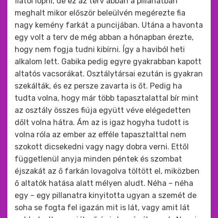
fiától lopni, de ez az terv abban a pillanatban
meghalt mikor először beleülvén megérezte fia
nagy kemény farkát a puncijában. Utána a havonta
egy volt a terv de még abban a hónapban érezte,
hogy nem fogja tudni kibírni. Így a haviból heti
alkalom lett. Gabika pedig egyre gyakrabban kapott
altatós vacsorákat. Osztálytársai ezután is gyakran
szekálták, és ez persze zavarta is őt. Pedig ha
tudta volna, hogy már több tapasztalattal bír mint
az osztály összes fiúja együtt véve elégedetten
dőlt volna hátra. Ám az is igaz hogyha tudott is
volna róla az ember az efféle tapasztalttal nem
szokott dicsekedni vagy nagy dobra verni. Ettől
függetlenül anyja minden péntek és szombat
éjszakát az ő farkán lovagolva töltött el, miközben
ő altatók hatása alatt mélyen aludt. Néha – néha
egy – egy pillanatra kinyitotta ugyan a szemét de
soha se fogta fel igazán mit is lát, vagy amit lát