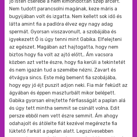
jó isten cserébe a nem kimondottan szép arcért.
Nem tudott parancsolni magának, keze máris a
bugyijában volt és izgatta. Nem kellett sok idő és
látta amint fia a padlóra élvez egy nagy adag
spermát. Gyorsan visszavonult, a szobájába és
igyekezett Ő is úgy tenni mint Gabika. Elfelejteni
az egészet. Magában azt hajtogatta, hogy nem
biztos hogy fia volt az ajtó előtt,. Ám vacsora
közben azt vette észre, hogy fia kerüli a tekintetét
és nem igazán tud a szemébe nézni. Zavart és
étvágya sincs. Este még bement fia szobájába,
hogy egy jó éjt puszit adjon neki. Fia már feküdt az
ágyában és éppen maszturbált mikor belépett.
Gabika gyorsan elrejtette férfiasságát a paplan alá
és úgy tett mintha semmit se csinált volna. Edit
persze ebből nem vett észre semmit. Ám ahogy
odahajolt és átölelte fiát kezével megérezte fia
lüktető farkát a paplan alatt. Legszívesebben