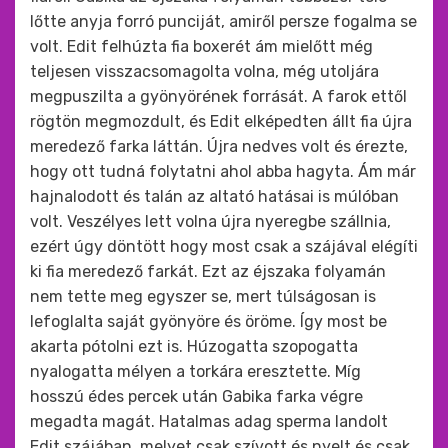
lőtte anyja forró punciját, amiről persze fogalma se
volt. Edit felhúzta fia boxerét ám mielőtt még
teljesen visszacsomagolta volna, még utoljára
megpuszilta a gyönyörének forrását. A farok ettől
rögtön megmozdult, és Edit elképedten állt fia újra
meredező farka láttán. Újra nedves volt és érezte,
hogy ott tudná folytatni ahol abba hagyta. Ám már
hajnalodott és talán az altató hatásai is múlóban
volt. Veszélyes lett volna újra nyeregbe szállnia,
ezért úgy döntött hogy most csak a szájával elégíti
ki fia meredező farkát. Ezt az éjszaka folyamán
nem tette meg egyszer se, mert túlságosan is
lefoglalta saját gyönyöre és öröme. Így most be
akarta pótolni ezt is. Húzogatta szopogatta
nyalogatta mélyen a torkára eresztette. Míg
hosszú édes percek után Gabika farka végre
megadta magát. Hatalmas adag sperma landolt
Edit szájában, melyet csak szívott és nyelt és csak