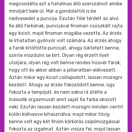
megcsodálta azt a hatalmas álló szerszámot amibe
mindjárt bele ül. Már a gondolattól is be
nedvesedet a puncija. Ezután fölé térdelt az alvó
fia álló farkának, puncijával finoman csúszkált rajta
egy kicsit, majd finoman magába vezette. Az érzés
le írhatatlan gyönyör volt számára. Az érzés ahogy
a farok kitöltötte punciját, ahogy lüktetett benne,
szinte mozdulni se bírt. Olyan rég érzett ilyet
utoljára, olyan rég volt benne rendes húsvér farok,
hogy ott és akkor abban a pillanatban elélvezett.
Aztán mikor egy kicsit csillapodott, lassan mozogni
kezdett. Ahogy az érzés fokozódott benne, úgy
fokozta a tempóját, és nem sokra rá átélte a
második orgazmusát amit saját fia farka okozott
neki. Ezután lassan kezdett mozogni minden centit
külön kiélvezve kihasználva, majd mikor tövig
benne volt egy két finom körkörös csípőmozgással
fokozta az izgalmat. Aztán vissza fel, majd lassan