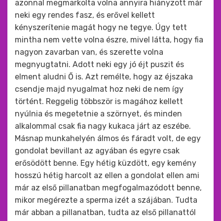
azonnal megmarkolta volna annyira hiányzott már
neki egy rendes fasz, és erővel kellett
kényszerítenie magát hogy ne tegye. Úgy tett
mintha nem vette volna észre, mivel látta, hogy fia
nagyon zavarban van, és szerette volna
megnyugtatni. Adott neki egy jó éjt puszit és
elment aludni Ő is. Azt remélte, hogy az éjszaka
csendje majd nyugalmat hoz neki de nem így
történt. Reggelig többször is magához kellett
nyúlnia és megetetnie a szörnyet, és minden
alkalommal csak fia nagy kukaca járt az eszébe.
Másnap munkahelyén álmos és fáradt volt, de egy
gondolat bevillant az agyában és egyre csak
erősödött benne. Egy hétig küzdött, egy kemény
hosszú hétig harcolt az ellen a gondolat ellen ami
már az első pillanatban megfogalmazódott benne,
mikor megérezte a sperma izét a szájában. Tudta
már abban a pillanatban, tudta az első pillanattól