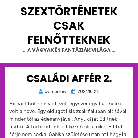
Skip
SZEXTÖRTÉNETEK
to
content
CSAK
FELNŐTTEKNEK
… A VÁGYAK ÉS FANTÁZIÁK VILÁGA …
CSALÁDI AFFÉR 2.
Beküldve
by
monkey
2021.10.21.
ide
Hol volt hol nem volt, volt egyszer egy fiú. Gabika
:
volt a neve. Egy eldugott kis zsák faluban élt távol
mindentől az édesanyjával. Anyukáját Editnek
hívták. A történetünk ott kezdődik, amikor Editet
férje nem sokkal Gabika születése után ott hagyta.