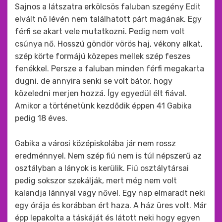
Sajnos a látszatra erkölcsös faluban szegény Edit
elvált nő lévén nem találhatott párt magának. Egy
férfi se akart vele mutatkozni. Pedig nem volt
csúnya nő. Hosszú göndör vörös haj, vékony alkat,
szép körte formájú közepes mellek szép feszes
fenékkel. Persze a faluban minden férfi megakarta
dugni, de annyira senki se volt bátor, hogy
közeledni merjen hozzá. Így egyedül élt fiával.
Amikor a történetünk kezdődik éppen 41 Gabika
pedig 18 éves.
Gabika a városi középiskolába jár nem rossz
eredménnyel. Nem szép fiú nem is túl népszerű az
osztályban a lányok is kerülik. Fiú osztálytársai
pedig sokszor szekálják, mert még nem volt
kalandja lánnyal vagy nővel. Egy nap elmaradt neki
egy órája és korábban ért haza. A ház üres volt. Már
épp lepakolta a táskáját és látott neki hogy egyen