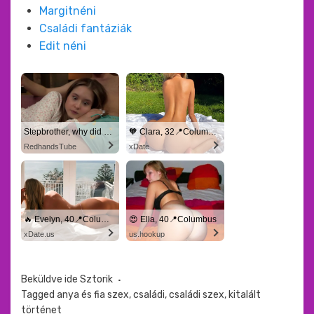
Margitnéni
Családi fantáziák
Edit néni
Stepbrother, why did you show me your dick? Now I want to fuck you with my wet pussy
🧡 Clara, 32📍Columbus
RedhandsTube
xDate
🔥 Evelyn, 40📍Columbus
😍 Ella, 40📍Columbus
xDate.us
us.hookup
Beküldve ide
Sztorik
Tagged
anya és fia szex
,
családi
,
családi szex
,
kitalált
történet