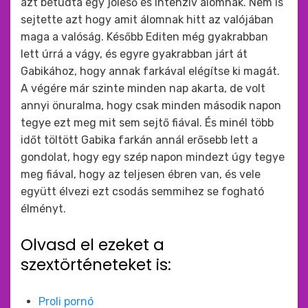
azt betudta egy jóleső és intenzív álomnak. Nem is
sejtette azt hogy amit álomnak hitt az valójában
maga a valóság. Később Editen még gyakrabban
lett úrrá a vágy, és egyre gyakrabban járt át
Gabikához, hogy annak farkával elégítse ki magát.
A végére már szinte minden nap akarta, de volt
annyi önuralma, hogy csak minden második napon
tegye ezt meg mit sem sejtő fiával. És minél több
időt töltött Gabika farkán annál erősebb lett a
gondolat, hogy egy szép napon mindezt úgy tegye
meg fiával, hogy az teljesen ébren van, és vele
együtt élvezi ezt csodás semmihez se fogható
élményt.
Olvasd el ezeket a
szextörténeteket is:
Proli pornó