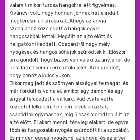
valamit mikor furcsa hangokra lett figyelmes.
Kíváncsi volt, hogy honnan jönnek hát elindult
megkeresni a forrásukat. Ahogy az anyja
szobájához közeledett a hangok egyre
hangosabbak lettek. Megállt az ajtó előtt és
hallgatózni kezdett. Odabentről nagy mély
nyögések és hangos sóhajok szűrődtek ki. Először
arra gondolt, hogy biztos van valaki az anyjánál, de
nem látott semmi erre utaló jelet. Arra gondolt,
hogy benéz a kulcslyukon.
Ekkor megijedt és szörnyen elszégyellte magát, és
már fordult is volna el, amikor egy démon és egy
angyal telepedett a vállaira. Vad csata vette
kezdetét lelkében, fejében érvek cikáztak,
csapódtak egymásnak, míg ő csak meredten állt az
ajtó előtt. El akart menni, tényleg elakart, de egyre
több és hangosabb nyögés szűrődött ki a szobából.
És minden egyes nyögésnél az angyal és az érvei