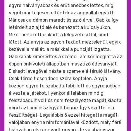
egyre halványabbak és erőtlenebbek lettek, míg
végül már teljesen eltűntek az angyallal együtt.
Már csak a démon maradt és az ő érvei. Gabika így
letérdelt az ajtó elé és benézett a kulcslyukon.
Mikor benézett elakadt a lélegzete attól, amit
látott. Az anyja az ágyon feküdt meztelenül, egyik
kezével a mellét, a másikkal a punciját izgatta.
Gabikának kimeredtek a szemei, amikor meglátta az
éppen önkívületi állapotban masztizó édesanyját.
Elakadt levegővel nézte a szeme elé táruló látvány.
Csak térdelt csendben szóra képtelen. Anyja
közben egyre felszabadultabb lett és egyre jobban
élvezte a játékot. Ilyenkor általában mindig
felszabadult volt és nem feszélyezte magát kiadta
mind azt ami összegyűlt benne. Így vezette le a
feszültséget. Legalábbis ő ezzel hitegette magát,
valójában enyhe nimfomániával küzdött, mely férfi
hiányában elszunnyadt ugyan, de valahányszor