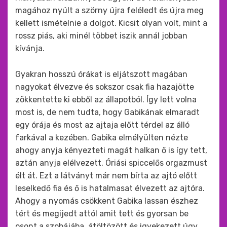
magához nyúlt a szörny újra feléledt és újra meg
kellett ismételnie a dolgot. Kicsit olyan volt, mint a
rossz piás, aki minél többet iszik annál jobban
kívánja.
Gyakran hosszú órákat is eljátszott magában
nagyokat élvezve és sokszor csak fia hazajötte
zökkentette ki ebből az állapotból. Így lett volna
most is, de nem tudta, hogy Gabikának elmaradt
egy órája és most az ajtaja előtt térdel az álló
farkával a kezében. Gabika elmélyülten nézte
ahogy anyja kényezteti magát halkan ő is így tett,
aztán anyja elélvezett. Óriási spiccelős orgazmust
élt át. Ezt a látványt már nem bírta az ajtó előtt
leselkedő fia és ő is hatalmasat élvezett az ajtóra.
Ahogy a nyomás csökkent Gabika lassan észhez
tért és megijedt attól amit tett és gyorsan be
osont a szobájába, átöltözött és igyekezett úgy