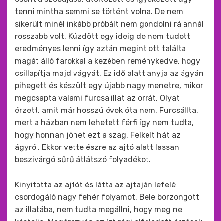
tenni mintha semmi se történt volna. De nem
sikerült minél inkább próbált nem gondolni rá annál
rosszabb volt. Küzdött egy ideig de nem tudott
eredményes lenni így aztán megint ott találta
magát álló farokkal a kezében reménykedve, hogy
csillapítja majd vágyát. Ez idő alatt anyja az ágyán
pihegett és készült egy újabb nagy menetre, mikor
megcsapta valami furcsa illat az orrát. Olyat
érzett, amit már hosszú évek óta nem. Furcsállta,
mert a házban nem lehetett férfi így nem tudta,
hogy honnan jöhet ezt a szag. Felkelt hát az
ágyról. Ekkor vette észre az ajtó alatt lassan
beszivárgó sűrű átlátszó folyadékot.
Kinyitotta az ajtót és látta az ajtaján lefelé
csordogáló nagy fehér folyamot. Bele borzongott
az illatába, nem tudta megállni, hogy meg ne