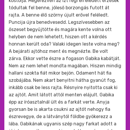
kóstolja. Megérezvén az ízt régi elfeledett érzések
tódultak fel benne, jóleső borzongás futott át
rajta. A benne élő szörny újult erővel feléledt.
Puncija újra benedvesedd. Legszívesebben az
őszeset begyűjtötte és magára kente volna ott
helyben de nem lehetett, hiszen ott a kérdés
honnan került oda? Valaki idegen leste volna meg?
A bejárati ajtóhoz ment és megnézte. Be volt
zárva. Ekkor vette észre a fogason Gabika kabátját.
Nem az nem lehet mondta magában. Hiszen mindig
hallani szokta fiát mikor bejön. Odament hát fia
szobájába. Nem akart benyitni hátha gyanút fog,
inkább csak be less rajta. Résnyire nyitotta csak ki
az ajtót. Amit látott attól menten elájult. Gabika
épp az íróasztalnál ült és a farkát verte. Anyja
gyorsan be is akarta csukni az ajtót nehogy fia
észrevegye, de a látványtól földbe gyökerezz a
lába. Gabikának ugyanis szép nagy farkat adott a