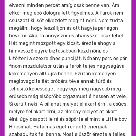
élvezni minden percét amíg csak benne van. Ám
ekkor meglepő dologra lett figyelmes. A farok nem
csúszott ki, sőt elkezdett megint nőni. Nem tudta
megállni, hogy leszálljon és ott hagyja parlagon
heverni. Akarta annyiszor és ahányszor csak lehet.
Hát megint mozgott egy kicsit, érezte ahogy a
hímvessző egyre biztosabban kezd nőni, és
kitölteni a szexre éhes punciját. Néhány perc és pár
finom mozdulatsor után a farok teljes nagyságával
kőkeményen állt újra benne. Ezután keményen
meglovagolta fiát próbára téve annak tűrő és
teljesítő képességét hogy egy még nagyobb még
erősebb még elsöprőbb orgazmust élhessen át vele.
Sikerült neki. A pillanat melyet el akart érni, a csúcs
melyre fel akart érni, az élmény melyet át akart
élni, úgy csapott le rá és söpörte el mint a Little boy
Hirosimát. Hatalmas eget rengető energiák
szabadultak fel benne. Most először érezte a teljes