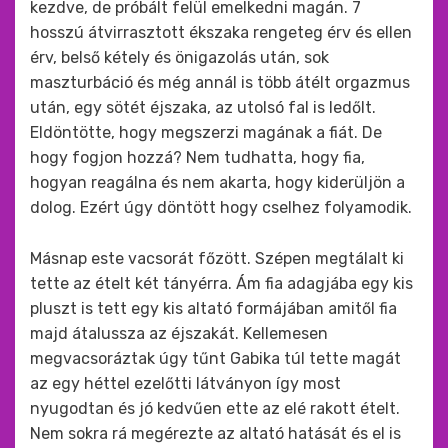
kezdve, de próbált felül emelkedni magán. 7
hosszú átvirrasztott ékszaka rengeteg érv és ellen
érv, belső kétely és önigazolás után, sok
maszturbáció és még annál is több átélt orgazmus
után, egy sötét éjszaka, az utolsó fal is ledőlt.
Eldöntötte, hogy megszerzi magának a fiát. De
hogy fogjon hozzá? Nem tudhatta, hogy fia,
hogyan reagálna és nem akarta, hogy kiderüljön a
dolog. Ezért úgy döntött hogy cselhez folyamodik.
Másnap este vacsorát főzött. Szépen megtálalt ki
tette az ételt két tányérra. Ám fia adagjába egy kis
pluszt is tett egy kis altató formájában amitől fia
majd átalussza az éjszakát. Kellemesen
megvacsoráztak úgy tűnt Gabika túl tette magát
az egy héttel ezelőtti látványon így most
nyugodtan és jó kedvűen ette az elé rakott ételt.
Nem sokra rá megérezte az altató hatását és el is