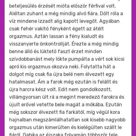
beteljesülés érzését mióta először férfival volt.
Aléltan zuhant a még mindig alvó fiára. Dőlt róla a
víz mindene izzadt alig kapott levegőt. Agyában
csak fehér vakító fényként égett az átélt
orgazmus. Aztán lassan a fény kialudt és
visszanyerte önkontrollját. Érezte a még mindig
benne álló és lüktető faszt érzet minden
szívdobbanást mely lökte pumpálta a vért sok kicsi
apró kis orgazmus okozva neki. Folytatta hát a
dolgot míg csak fia újra belé nem élvezett egy
hatalmasat. Ám a farok még ezután is felállt és
újra harcra kész volt. Edit nem gondolkozott,
villámgyorsan ült rá a megint meredező farokra és
újult erővel vetette bele magát a mókába. Ezután
még sokszor élvezett fia farkától, míg végül kora
hajnalban megszámlálhatatlan sok kisebb nagyobb
orgazmus után kimerülten és kielégülten szállt le
fiáról. Gabika az éjszaka folyamán többször tele