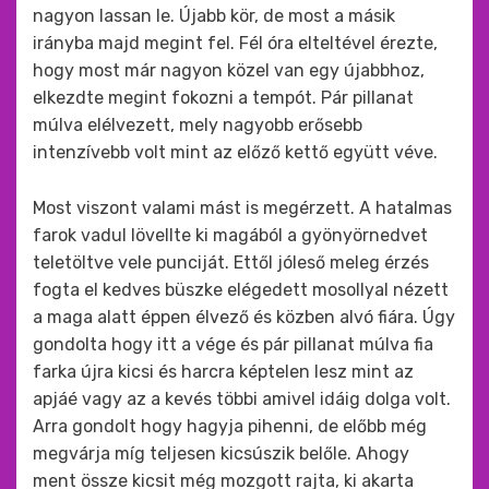
nagyon lassan le. Újabb kör, de most a másik
irányba majd megint fel. Fél óra elteltével érezte,
hogy most már nagyon közel van egy újabbhoz,
elkezdte megint fokozni a tempót. Pár pillanat
múlva elélvezett, mely nagyobb erősebb
intenzívebb volt mint az előző kettő együtt véve.
Most viszont valami mást is megérzett. A hatalmas
farok vadul lövellte ki magából a gyönyörnedvet
teletöltve vele punciját. Ettől jóleső meleg érzés
fogta el kedves büszke elégedett mosollyal nézett
a maga alatt éppen élvező és közben alvó fiára. Úgy
gondolta hogy itt a vége és pár pillanat múlva fia
farka újra kicsi és harcra képtelen lesz mint az
apjáé vagy az a kevés többi amivel idáig dolga volt.
Arra gondolt hogy hagyja pihenni, de előbb még
megvárja míg teljesen kicsúszik belőle. Ahogy
ment össze kicsit még mozgott rajta, ki akarta