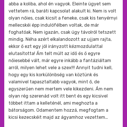
abba a koliba, ahol én vagyok. Eleinte ügyet sem
vettetem rá, baráti kapcsolat alakult ki. Nem is volt
olyan nőies, csak kicsit a feneke, csak kis tenyérnyi
mellecskéi épp indulófélben voltak, de már
foghatóak. Nem igazán, csak úgy távolról tetszett
mindig. Néha azért elkalandozott az ujjam rajta,
ekkor ő ezt egy jól irányzott kézmozdulattal
elutasította! Ám telt múlt az idő és ő egyre
nőiesebbé vált, már egyre inkább a fantáziáltam
arról, milyen lehet vele a szex!!! Annyit tudni kell,
hogy egy kis korkülönbség van köztünk és
valamivel tapasztaltabb vagyok, mint ő, de
egyszerűen nem mertem vele kikezdeni. Ám nem
olyan rég szerenád volt itt bent és egy kicsivel
többet ittam a kelleténél, ami meghozta a
bátorságom. Odamentem hozzá, megfogtam a
kicsi kezecskéit majd az ágyamhoz vezettem…