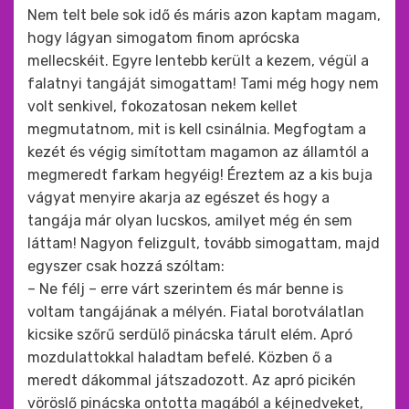
Nem telt bele sok idő és máris azon kaptam magam,
hogy lágyan simogatom finom aprócska
mellecskéit. Egyre lentebb került a kezem, végül a
falatnyi tangáját simogattam! Tami még hogy nem
volt senkivel, fokozatosan nekem kellet
megmutatnom, mit is kell csinálnia. Megfogtam a
kezét és végig simítottam magamon az államtól a
megmeredt farkam hegyéig! Éreztem az a kis buja
vágyat menyire akarja az egészet és hogy a
tangája már olyan lucskos, amilyet még én sem
láttam! Nagyon felizgult, tovább simogattam, majd
egyszer csak hozzá szóltam:
– Ne félj – erre várt szerintem és már benne is
voltam tangájának a mélyén. Fiatal borotválatlan
kicsike szőrű serdülő pinácska tárult elém. Apró
mozdulattokkal haladtam befelé. Közben ő a
meredt dákommal játszadozott. Az apró picikén
vöröslő pinácska ontotta magából a kéjnedveket,