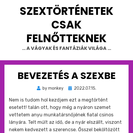
Skip
SZEXTÖRTÉNETEK
to
content
CSAK
FELNŐTTEKNEK
… A VÁGYAK ÉS FANTÁZIÁK VILÁGA …
BEVEZETÉS A SZEXBE
Beküldve
by
monkey
2022.07.15.
ide
Nem is tudom hol kezdjem ezt a megtörtént
:
esetett! talán ott, hogy még a nyáron szemet
vettetem anyu munkatársnőjének fiatal csinos
lányára. Telt múlt az idő, de a nyár elszállt, viszont
nekem kedvezett a szerencse. Ősszel beköltözött