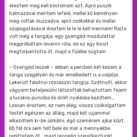
éreztem meg kell kóstolnom azt. Apró puszik
halmazával mentem lefelé, mellei kő keményen
meg voltak duzzadva, apró csókokkal és mellei
szopogatásával éreztem le le le kell mennem! Rajta
volt még a tangája, egy gyengéd mozdulattal
megpróbáltam levenni róla, de ez egy kicsit
megtorpantotta őt, majd a fülébe súgtam
– Gyengéd leszek – abban a percben két kezem a
tanga szegélyén és már emelkedett is a csípője.
Lekerült falatnyi rózsaszín tangija. Szétnyílt, ekkor
vágyaim beteljesülni látszottak behajtottam fejem
a lucskos punciba és őrölt nyalásba kezdtem…
Lassan éreztem, ez nem elég, vissza csókolgattam
testét egészen az álláig, majd két ujjammal
elkezdtem ki-be járkálni, égő szemérem ajkai közt.
Kb fél óra sem telt bele és már a mennyekbe
repíttetem őt… majd reggelig szeretkeztünk!