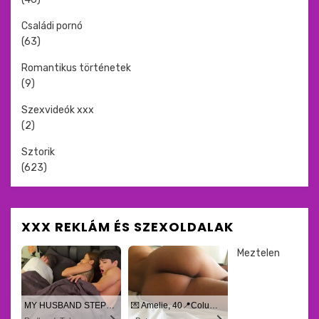
Családi pornó
(63)
Romantikus történetek
(9)
Szexvideók xxx
(2)
Sztorik
(623)
XXX REKLÁM ÉS SZEXOLDALAK
Meztelen
MY HUSBAND STEPSON MISTAKENLY GIVES ME IN THE ASS
💌 Amelie, 40📍Columbus