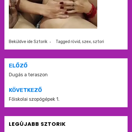
Beküldve ide
Sztorik
Tagged
rövid
,
szex
,
sztori
Bejegyzés
ELŐZŐ
navigáció
Dugás a teraszon
KÖVETKEZŐ
Főiskolai szopógépek 1.
LEGÚJABB SZTORIK