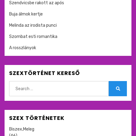
Szendvicsbe rakott az após
Buja álmok kertje
Melinda az irodista punci
Szombat esti romantika
A rosszlányok
SZEXTÖRTÉNET KERESŐ
Search
for:
Search
SZEX TÖRTÉNETEK
Biszex,Meleg
(46)