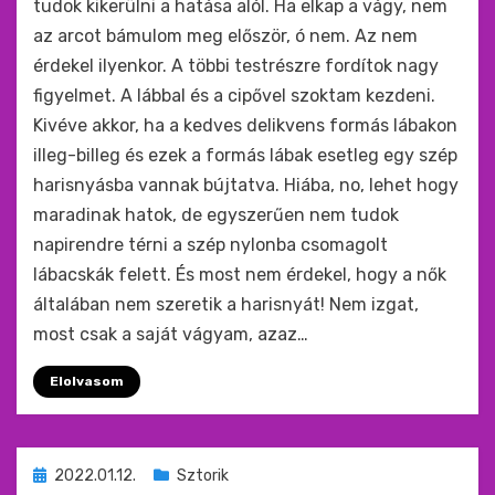
tudok kikerülni a hatása alól. Ha elkap a vágy, nem
az arcot bámulom meg először, ó nem. Az nem
érdekel ilyenkor. A többi testrészre fordítok nagy
figyelmet. A lábbal és a cipővel szoktam kezdeni.
Kivéve akkor, ha a kedves delikvens formás lábakon
illeg-billeg és ezek a formás lábak esetleg egy szép
harisnyásba vannak bújtatva. Hiába, no, lehet hogy
maradinak hatok, de egyszerűen nem tudok
napirendre térni a szép nylonba csomagolt
lábacskák felett. És most nem érdekel, hogy a nők
általában nem szeretik a harisnyát! Nem izgat,
most csak a saját vágyam, azaz…
Elolvasom
Beküldve
2022.01.12.
Sztorik