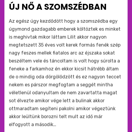
ide
ÚJ NŐ A SZOMSZÉDBAN
:
by
monkey
Az egész úgy kezdődött hogy a szomszédba egy
úgymond gazdagabb emberek költöztek es minket
is meghivtak mikor láttam Lilit akkor nagyon
megtetszett 35 éves volt kerek formás fenék szép
nagy feszes mellek fiatalos arc az éjszaka sokat
beszéltem vele és táncoltam is volt hogy súrolta a
feneke a farkamhoz én ekkor kicsit hátrébb áltam
de o mindig oda dörgölődzött és ez nagyon teccet
nekem es párszor megfogtam a seggét mintha
véletlenül odanyultam de nem zavartatta magat
sot élvezte amikor vége lett a bulinak akkor
ottmaradtam segíteni pakolni amikor végeztünk
akkor leültünk borozni telt mult az idő már
elfogyott a második…