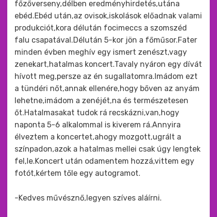
főzőverseny,délben eredményhirdetés,utána
ebéd.Ebéd után,az ovisok,iskolások előadnak valami
produkciót,kora délután focimeccs a szomszéd
falu csapatával.Délután 5-kor jön a főműsor.Fater
minden évben meghív egy ismert zenészt,vagy
zenekart,hatalmas koncert.Tavaly nyáron egy dívát
hívott meg,persze az én sugallatomra.Imádom ezt
a tündéri nőt,annak ellenére,hogy bőven az anyám
lehetne,imádom a zenéjét,na és természetesen
őt.Hatalmasakat tudok rá recskázni,van,hogy
naponta 5-6 alkalommal is kiverem rá.Annyira
élveztem a koncertet,ahogy mozgott,ugrált a
színpadon,azok a hatalmas mellei csak úgy lengtek
fel,le.Koncert után odamentem hozzá,vittem egy
fotót,kértem tőle egy autogramot.
-Kedves művésznő,legyen szíves aláírni.