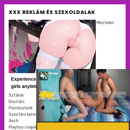
XXX REKLÁM ÉS SZEXOLDALAK
Meztelen
Experience intense desire for
girls anytime, anywhere.
Sztárok
Ducitárs
Pornósztorik
Szextárs kereső
Asstr
Playboy csajok