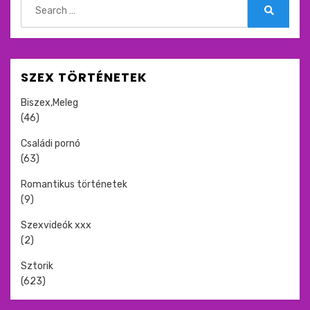
for:
Search
SZEX TÖRTÉNETEK
Biszex,Meleg
(46)
Családi pornó
(63)
Romantikus történetek
(9)
Szexvideók xxx
(2)
Sztorik
(623)