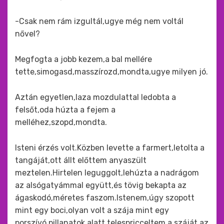
-Csak nem rám izgultál,ugye még nem voltál
nővel?
Megfogta a jobb kezem,a bal mellére
tette,simogasd,masszírozd,mondta,ugye milyen jó.
Aztán egyetlen,laza mozdulattal ledobta a
felsőt,oda húzta a fejem a
melléhez,szopd,mondta.
Isteni érzés volt.Közben levette a farmert,letolta a
tangáját,ott állt előttem anyaszült
meztelen.Hirtelen leguggolt,lehúzta a nadrágom
az alsógatyámmal együtt,és tövig bekapta az
ágaskodó,méretes faszom.Istenem,úgy szopott
mint egy boci,olyan volt a szája mint egy
porszívó,pillanatok alatt telespricceltem a száját,az