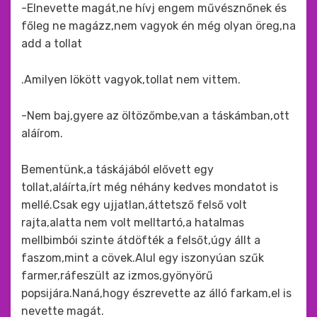
-Elnevette magát,ne hívj engem művésznőnek és
főleg ne magázz,nem vagyok én még olyan öreg,na
add a tollat
.Amilyen lökött vagyok,tollat nem vittem.
-Nem baj,gyere az öltözőmbe,van a táskámban,ott
aláírom.
Bementünk,a táskájából elővett egy
tollat,aláírta,írt még néhány kedves mondatot is
mellé.Csak egy ujjatlan,áttetsző felső volt
rajta,alatta nem volt melltartó,a hatalmas
mellbimbói szinte átdöfték a felsőt,úgy állt a
faszom,mint a cövek.Alul egy iszonyúan szűk
farmer,ráfeszült az izmos,gyönyörű
popsijára.Naná,hogy észrevette az álló farkam,el is
nevette magát.