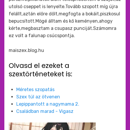
utolsó cseppet is lenyelte.Tovább szopott míg újra
felállt,aztán előre dőlt,megfogta a bokáit,piszkosul
bepucsított.Mögé álltam és kő keményen,ahogy
kérte,megbasztam a csupasz punciját.Számomra
ez volt a falunap csúcspontja.
maiszex.blog.hu
Olvasd el ezeket a
szextörténeteket is:
Méretes szopatás
Szex túl az ötvenen
Lepippantott a nagymama 2.
Családban marad - Vigasz