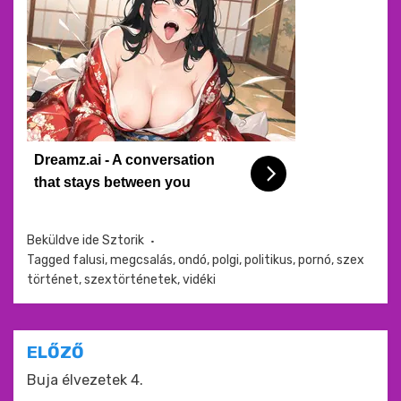
Dreamz.ai - A conversation
that stays between you
Beküldve ide
Sztorik
Tagged
falusi
,
megcsalás
,
ondó
,
polgi
,
politikus
,
pornó
,
szex
történet
,
szextörténetek
,
vidéki
Bejegyzés
ELŐZŐ
navigáció
Buja élvezetek 4.