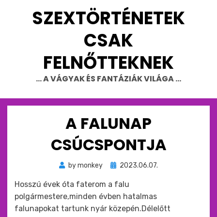
Skip
SZEXTÖRTÉNETEK
to
content
CSAK
FELNŐTTEKNEK
… A VÁGYAK ÉS FANTÁZIÁK VILÁGA …
A FALUNAP
CSÚCSPONTJA
Beküldve
by
monkey
2023.06.07.
ide
Hosszú évek óta faterom a falu
:
polgármestere,minden évben hatalmas
falunapokat tartunk nyár közepén.Délelőtt