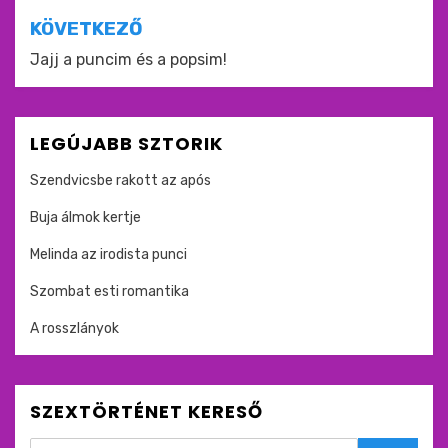
KÖVETKEZŐ
Jajj a puncim és a popsim!
LEGÚJABB SZTORIK
Szendvicsbe rakott az após
Buja álmok kertje
Melinda az irodista punci
Szombat esti romantika
A rosszlányok
SZEXTÖRTÉNET KERESŐ
Search