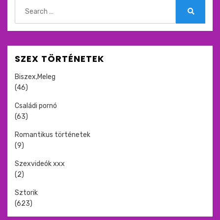
Search
for:
Search
SZEX TÖRTÉNETEK
Biszex,Meleg
(46)
Családi pornó
(63)
Romantikus történetek
(9)
Szexvideók xxx
(2)
Sztorik
(623)