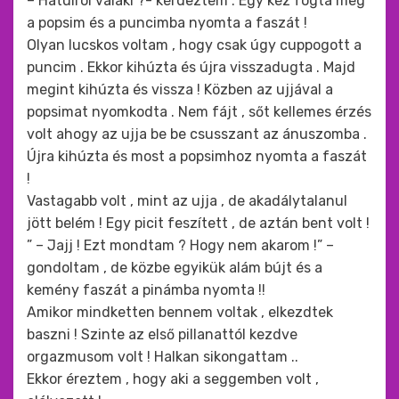
– Hátulról valaki ?- kérdeztem . Egy kéz fogta meg
a popsim és a puncimba nyomta a faszát !
Olyan lucskos voltam , hogy csak úgy cuppogott a
puncim . Ekkor kihúzta és újra visszadugta . Majd
megint kihúzta és vissza ! Közben az ujjával a
popsimat nyomkodta . Nem fájt , sőt kellemes érzés
volt ahogy az ujja be be csusszant az ánuszomba .
Újra kihúzta és most a popsimhoz nyomta a faszát
!
Vastagabb volt , mint az ujja , de akadálytalanul
jött belém ! Egy picit feszített , de aztán bent volt !
” – Jajj ! Ezt mondtam ? Hogy nem akarom !” –
gondoltam , de közbe egyikük alám bújt és a
kemény faszát a pinámba nyomta !!
Amikor mindketten bennem voltak , elkezdtek
baszni ! Szinte az első pillanattól kezdve
orgazmusom volt ! Halkan sikongattam ..
Ekkor éreztem , hogy aki a seggemben volt ,