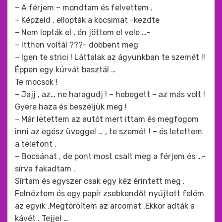
– A férjem – mondtam és felvettem .
– Képzeld , ellopták a kocsimat -kezdte
– Nem lopták el , én jöttem el vele …-
– Itthon voltál ???- döbbent meg
– Igen te strici ! Láttalak az ágyunkban te szemét !!
Éppen egy kúrvát basztál …
Te mocsok !
– Jajj , az… ne haragudj ! – hebegett – az más volt !
Gyere haza és beszéljük meg !
– Már letettem az autót mert ittam és megfogom
inni az egész üveggel … , te szemét ! – és letettem
a telefont .
– Bocsánat , de pont most csalt meg a férjem és …-
sírva fakadtam .
Sírtam és egyszer csak egy kéz érintett meg .
Felnéztem és egy papír zsebkendőt nyújtott felém
az egyik .Megtöröltem az arcomat .Ekkor adták a
kávét . Tejjel …