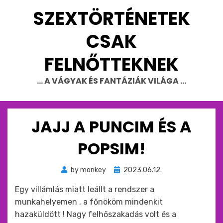
Skip
SZEXTÖRTÉNETEK
to
content
CSAK
FELNŐTTEKNEK
… A VÁGYAK ÉS FANTÁZIÁK VILÁGA …
JAJJ A PUNCIM ÉS A
POPSIM!
Beküldve
by
monkey
2023.06.12.
ide
Egy villámlás miatt leállt a rendszer a
:
munkahelyemen , a főnököm mindenkit
hazaküldött ! Nagy felhőszakadás volt és a