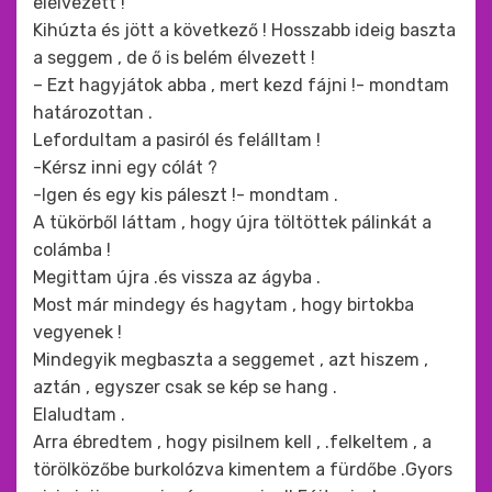
elélvezett !
Kihúzta és jött a következő ! Hosszabb ideig baszta
a seggem , de ő is belém élvezett !
– Ezt hagyjátok abba , mert kezd fájni !- mondtam
határozottan .
Lefordultam a pasiról és felálltam !
-Kérsz inni egy cólát ?
-Igen és egy kis páleszt !- mondtam .
A tükörből láttam , hogy újra töltöttek pálinkát a
colámba !
Megittam újra .és vissza az ágyba .
Most már mindegy és hagytam , hogy birtokba
vegyenek !
Mindegyik megbaszta a seggemet , azt hiszem ,
aztán , egyszer csak se kép se hang .
Elaludtam .
Arra ébredtem , hogy pisilnem kell , .felkeltem , a
törölközőbe burkolózva kimentem a fürdőbe .Gyors