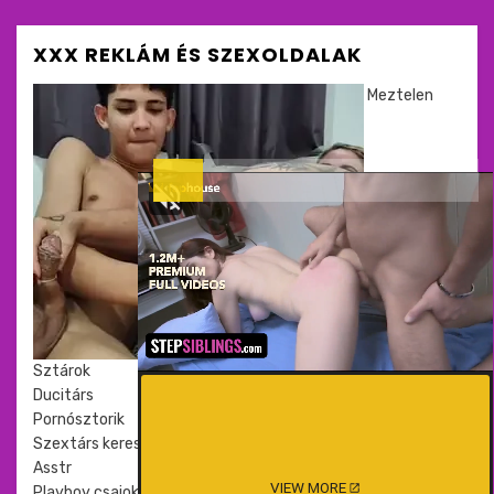
XXX REKLÁM ÉS SZEXOLDALAK
Meztelen
Sztárok
Ducitárs
Pornósztorik
Szextárs kereső
Asstr
VIEW MORE
Playboy csajok