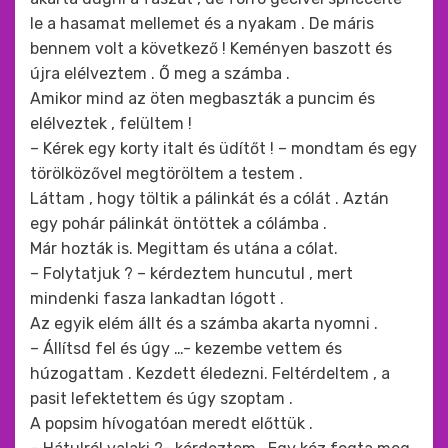
le a hasamat mellemet és a nyakam . De máris
bennem volt a következő ! Keményen baszott és
újra elélveztem . Ő meg a számba .
Amikor mind az öten megbaszták a puncim és
elélveztek , felültem !
– Kérek egy korty italt és üdítőt ! – mondtam és egy
törölközővel megtöröltem a testem .
Láttam , hogy töltik a pálinkát és a cólát . Aztán
egy pohár pálinkát öntöttek a cólámba .
Már hozták is. Megittam és utána a cólat.
– Folytatjuk ? – kérdeztem huncutul , mert
mindenki fasza lankadtan lógott .
Az egyik elém állt és a számba akarta nyomni .
– Állítsd fel és úgy …- kezembe vettem és
húzogattam . Kezdett éledezni. Feltérdeltem , a
pasit lefektettem és úgy szoptam .
A popsim hívogatóan meredt előttük .