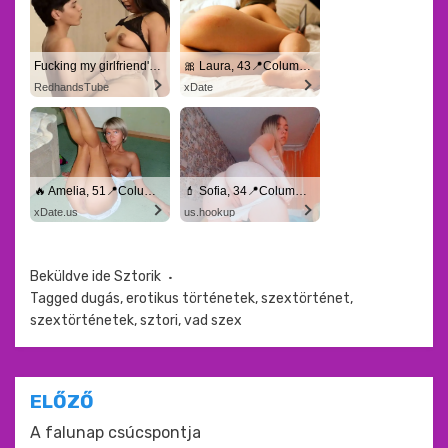
Fucking my girlfriend's hot mommy by mistake
🎀 Laura, 43📍Columbus
RedhandsTube
xDate
🔥 Amelia, 51📍Columbus
💄 Sofia, 34📍Columbus
xDate.us
us.hookup
Beküldve ide
Sztorik
Tagged
dugás
,
erotikus történetek
,
szextörténet
,
szextörténetek
,
sztori
,
vad szex
Bejegyzés
ELŐZŐ
navigáció
A falunap csúcspontja