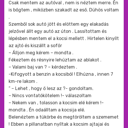
Csak mentem az autóval , nem is néztem merre. Én
is bőgtem , miközben szakadt az eső. Dühös voltam
.
Szemből sok autó jött és elöttem egy elakadás
jelzővel állt egy autó az úton . Lassítottam és
lépésben mentem el a kocsi mellett . Hirtelen kinyílt
az ajtó és kiszállt a sofőr
– Álljon meg kérem – mondta .
Fékeztem és résnyire lehúztam az ablakot .
– Valami baj van ? – kérdeztem .
-Kifogyott a benzin a kocsiból ! Elhúzna , innen 7
km-re lakom .
” – Lehet , hogy ő lesz az ?- gondoltam.
– Nincs vontatókötelem !- válaszoltam
– Nekem van , tolasson a kocsim elé kérem !-
mondta . Én odaálltam a kocsija elé.
Belenéztem a tükörbe és megtöröltem a szememet
! Ebben a pillanatban nyíltak a kocsim ajtajai és