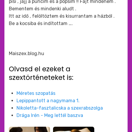
pisi , jajj a puncim és a popsim !! Fájt mindenem .
Bementem és mindenki aludt .
Itt az idő , felöltöztem és kisurrantam a házból .
Be a kocsiba és indítottam ….
Maiszex.blog.hu
Olvasd el ezeket a
szextörténeteket is:
Méretes szopatás
Lepippantott a nagymama 1.
Nikoletta-fasztalicska a szexrabszolga
Drága Irén - Meg lettél baszva