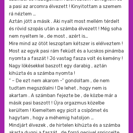
a pasi az arcomra élvezett ! Kinyitottam a szemem
rá néztem …
Aztán jött a másik . Aki nyalt most mellém térdelt
és rövid szopás után a számba élvezett ! Még soha
nem nyeltem le , de most , azért is…
Mire mind az ötöt leszoptam kétszer is elélveztem !
Most az egyik pasi rám feküdt és a lucskos pinámba
nyomta a faszát ! Jó vastag fasza volt és kemény !
Nagy lökésekkel baszott egy darabig , aztán
kihúzta és a számba nyomta !
” – De ezt nem akarom -” gondoltam , de nem
tudtam megszólalni ! De lehet , hogy nem is
akartam . A számban fejezte be , de közbe már a
másik pasi baszott ! Újra orgazmus közelbe
kerültem ! Kiemeltem egy picit a csípőmet és
hagytam , hogy a méhemig hatoljon …
Mindjárt élvezek , de hirtelen kihúzta és a számba
akarta dugni a faszát , de forró gecivel spriccelte