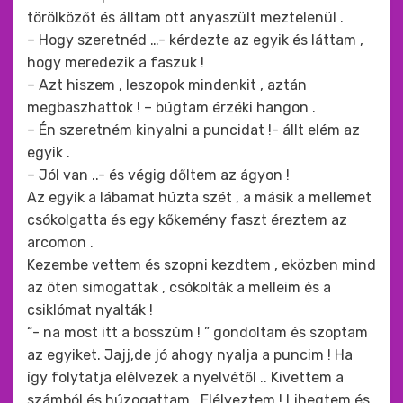
törölközőt és álltam ott anyaszült meztelenül .
– Hogy szeretnéd …- kérdezte az egyik és láttam ,
hogy meredezik a faszuk !
– Azt hiszem , leszopok mindenkit , aztán
megbaszhattok ! – búgtam érzéki hangon .
– Én szeretném kinyalni a puncidat !- állt elém az
egyik .
– Jól van ..- és végig dőltem az ágyon !
Az egyik a lábamat húzta szét , a másik a mellemet
csókolgatta és egy kőkemény faszt éreztem az
arcomon .
Kezembe vettem és szopni kezdtem , eközben mind
az öten simogattak , csókolták a melleim és a
csiklómat nyalták !
“- na most itt a bosszúm ! ” gondoltam és szoptam
az egyiket. Jajj,de jó ahogy nyalja a puncim ! Ha
így folytatja elélvezek a nyelvétől .. Kivettem a
számból és húzogattam . Elélveztem ! Lihegtem és