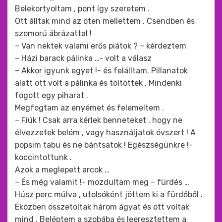
Belekortyoltam , pont így szeretem .
Ott álltak mind az öten mellettem . Csendben és
szomorú ábrázattal !
– Van nektek valami erős piátok ? – kérdeztem
– Házi barack pálinka …- volt a válasz
– Akkor igyunk egyet !- és felálltam. Pillanatok
alatt ott volt a pálinka és töltöttek . Mindenki
fogott egy piharat .
Megfogtam az enyémet és felemeltem .
– Fiúk ! Csak arra kérlek benneteket , hogy ne
élvezzetek belém , vagy használjatok óvszert ! A
popsim tabu és ne bántsatok ! Egészségünkre !-
koccintottunk .
Azok a meglepett arcok …
– És még valamit !- mozdultam meg – fürdés …
Húsz perc múlva , utolsóként jöttem ki a fürdőből .
Eközben összetoltak három ágyat és ott voltak
mind . Beléptem a szobába és leeresztettem a