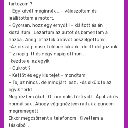
tartozom ?
– Egy kávét meginnék … – válaszoltam és
leállítottam a motort.
– Gyorsan, hozz egy ernyőt ! – kiáltott és én
kiszálltam . Lezártam az autót és bementem a
házba . Amíg lefőzték a kávét beszélgettünk .
-Az ország másik felében lakunk , de itt dolgozunk.
Tíz napig itt és négy napig otthon .
-kezdte el az egyik.
– Cukrot ?
– Kettőt és egy kis tejet – mondtam
– Tej az nincs , de mindjárt lesz . -és elküldte az
egyik férfit .
Megnéztem őket . Öt normális férfi volt . Ápoltak és
normálisak . Ahogy végignéztem rajtuk a puncim
megremegett !
Ekkor megcsörrent a telefonom . Kivettem a
táskából .