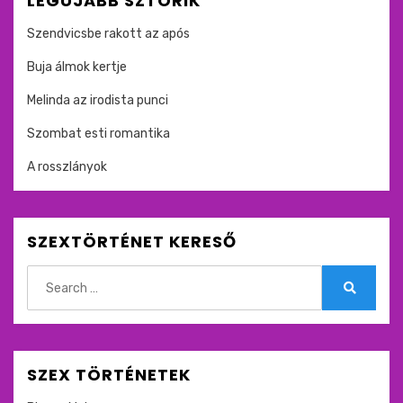
LEGÚJABB SZTORIK
Szendvicsbe rakott az após
Buja álmok kertje
Melinda az irodista punci
Szombat esti romantika
A rosszlányok
SZEXTÖRTÉNET KERESŐ
Search
for:
Search
SZEX TÖRTÉNETEK