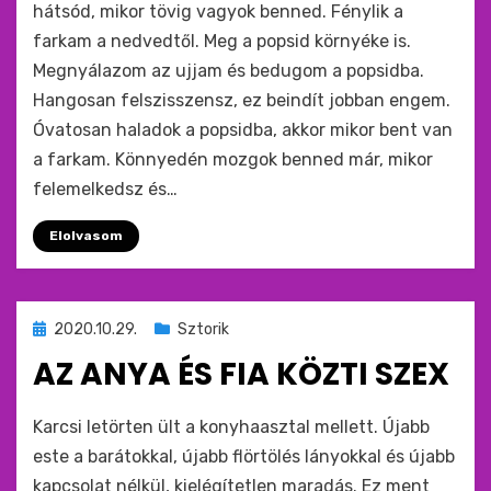
hátsód, mikor tövig vagyok benned. Fénylik a
farkam a nedvedtől. Meg a popsid környéke is.
Megnyálazom az ujjam és bedugom a popsidba.
Hangosan felszisszensz, ez beindít jobban engem.
Óvatosan haladok a popsidba, akkor mikor bent van
a farkam. Könnyedén mozgok benned már, mikor
felemelkedsz és…
Elolvasom
Beküldve
2020.10.29.
Sztorik
ide
AZ ANYA ÉS FIA KÖZTI SZEX
:
by
monkey
Karcsi letörten ült a konyhaasztal mellett. Újabb
este a barátokkal, újabb flörtölés lányokkal és újabb
kapcsolat nélkül, kielégítetlen maradás. Ez ment