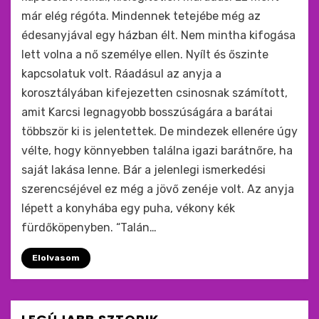
már elég régóta. Mindennek tetejébe még az
édesanyjával egy házban élt. Nem mintha kifogása
lett volna a nő személye ellen. Nyílt és őszinte
kapcsolatuk volt. Ráadásul az anyja a
korosztályában kifejezetten csinosnak számított,
amit Karcsi legnagyobb bosszúságára a barátai
többször ki is jelentettek. De mindezek ellenére úgy
vélte, hogy könnyebben találna igazi barátnőre, ha
saját lakása lenne. Bár a jelenlegi ismerkedési
szerencséjével ez még a jövő zenéje volt. Az anyja
lépett a konyhába egy puha, vékony kék
fürdőköpenyben. “Talán…
Elolvasom