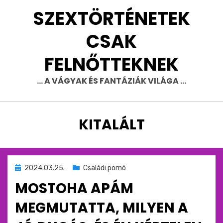
Skip
SZEXTÖRTÉNETEK
to
content
CSAK
FELNŐTTEKNEK
… A VÁGYAK ÉS FANTÁZIÁK VILÁGA …
CÍMKE
:
KITALÁLT
Beküldve
2024.03.25.
Családi pornó
ide
MOSTOHA APÁM
:
MEGMUTATTA, MILYEN A