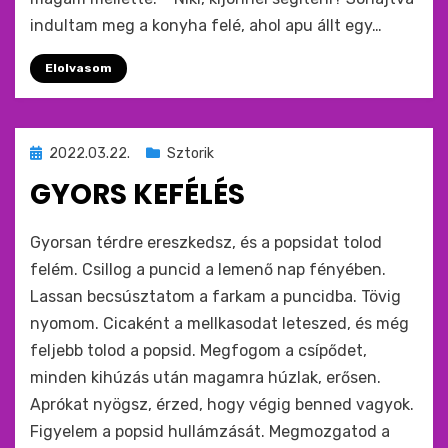
indultam meg a konyha felé, ahol apu állt egy…
Elolvasom
Beküldve
2022.03.22.
Sztorik
ide
GYORS KEFÉLÉS
:
by
monkey
Gyorsan térdre ereszkedsz, és a popsidat tolod
felém. Csillog a puncid a lemenő nap fényében.
Lassan becsúsztatom a farkam a puncidba. Tövig
nyomom. Cicaként a mellkasodat leteszed, és még
feljebb tolod a popsid. Megfogom a csípődet,
minden kihúzás után magamra húzlak, erősen.
Aprókat nyögsz, érzed, hogy végig benned vagyok.
Figyelem a popsid hullámzását. Megmozgatod a