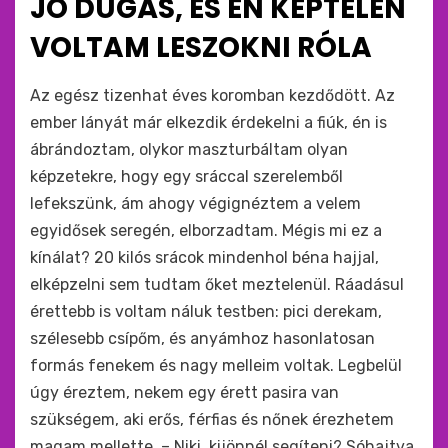
JÓ DUGÁS, ÉS ÉN KÉPTELEN
VOLTAM LESZOKNI RÓLA
by
monkey
Az egész tizenhat éves koromban kezdődött. Az
ember lányát már elkezdik érdekelni a fiúk, én is
ábrándoztam, olykor maszturbáltam olyan
képzetekre, hogy egy sráccal szerelemből
lefekszünk, ám ahogy végignéztem a velem
egyidősek seregén, elborzadtam. Mégis mi ez a
kínálat? 20 kilós srácok mindenhol béna hajjal,
elképzelni sem tudtam őket meztelenül. Ráadásul
érettebb is voltam náluk testben: pici derekam,
szélesebb csípőm, és anyámhoz hasonlatosan
formás fenekem és nagy melleim voltak. Legbelül
úgy éreztem, nekem egy érett pasira van
szükségem, aki erős, férfias és nőnek érezhetem
magam mellette. – Niki, kijönnél segíteni? Sóhajtva