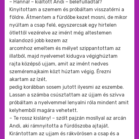
– Hanna! – kiáltott Andi – belefulladtál?
Kinyitottam a szemem és próbáltam visszatérni a
földre. Átmentem a fürdőbe kezet mosni, de mikor
nyúltam a csap felé, egyszercsak egy hirtelen
ötlettől vezérelve az imént még altestemen
kalandozó jobb kezem az
arcomhoz emeltem és mélyet szippantottam az
illatból, majd nyelvemet kidugva végighúztam
rajta középső ujjam, amit az imént nedves
szeméremajkaim közt húztam végig. Érezni
akartam az ízét,
pedig korábban sosem jutott ilyesmi az eszembe.
Lassan a számba csúsztattam az újjam és szívva
próbáltam a nyelvemmel lenyalni róla mindent amit
kelyhemből magára vehetett.
– Te rossz kislány! – szólt pajzán mosllyal az arcán
Andi, aki rámnyitotta a fürdőszoba ajtaját.
Kirántottam az ujjam és rákvörösen a csap és a