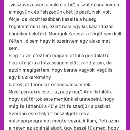
„visszavezessen a való életbe”, a születésnapomon
elmegyünk és felszedünk két jó pasit. Neki volt
férje, de kicsit lazábban kezelte a hűség
fogalmát mint én, ezért nála egy kis kalandozás
bármikor belefért. Mondjuk Kareszt a férjét sem kell
félteni, ő sem hagy ki szerintem egy alakalmat
sem.
Elég furán éreztem magam ettől a gondolattól,
hisz utoljára a házasságom előtt randiztam, de
aztán megígértem, hogy benne vagyok, végülis
egy kis sikerélmény
biztos jót tenne az önbecsülésemnek.
Mivel péntekre esett a „nagy nap”, Andi kitalálta,
hogy csütörtök este menjünk el ünnepelni, hogy
még feltétlenül a 40 előtt felszedjük a pasikat.
Szerdán este feljött beszélgetni és a
másnapi programot megtervezni. A fiam, Peti azon
a héten az apjánál aludt, úgy beszéltük meg, hogy