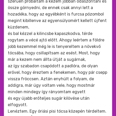
szerűen próbáltam a kezem jobban odaszorítani és
össze görnyedni, de ennek csak annyi lett a
hozadéka, hogy az egyébként is furcsa pózombol
megint kibillenve az egyensúlyomért kellett újfent
küzdenem,
és bal kézzel a kilincsbe kapaszkodva, térde
rogytam a vécé ajtó előtt. Ahogy leértem a földre
jobb kezemmel még le is tenyereltem a növekvő
tócsába, hogy csillapítsam az esést. Most, hogy
már a kezem nem állta útját a sugárnak,
az így szabadon csapódott a padlóra, de olyan
erővel, hogy éreztem a fenekemen, hogy pár csepp
vissza fröccsen. Aztán enyhült a folyam, de
addigra, már úgy voltam vele, hogy mostmár
minden mindegy így rányomtam egyett
és egy újabb erőteljes sugár kilövése után
elfogyott.
Lenéztem. Egy óriási pisi tócsa közepén térdeltem.