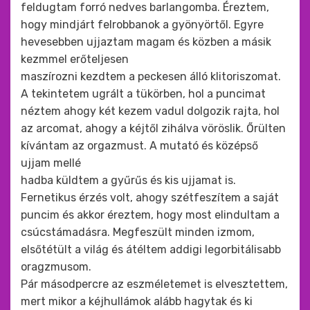
feldugtam forró nedves barlangomba. Éreztem,
hogy mindjárt felrobbanok a gyönyörtől. Egyre
hevesebben ujjaztam magam és közben a másik
kezmmel erőteljesen
maszírozni kezdtem a peckesen álló klitoriszomat.
A tekintetem ugrált a tükörben, hol a puncimat
néztem ahogy két kezem vadul dolgozik rajta, hol
az arcomat, ahogy a kéjtől zihálva vöröslik. Őrülten
kívántam az orgazmust. A mutató és középső
ujjam mellé
hadba küldtem a gyűrűs és kis ujjamat is.
Fernetikus érzés volt, ahogy szétfeszítem a saját
puncim és akkor éreztem, hogy most elindultam a
csúcstámadásra. Megfeszült minden izmom,
elsőtétült a világ és átéltem addigi legorbitálisabb
oragzmusom.
Pár másodpercre az eszméletemet is elvesztettem,
mert mikor a kéjhullámok alább hagytak és ki