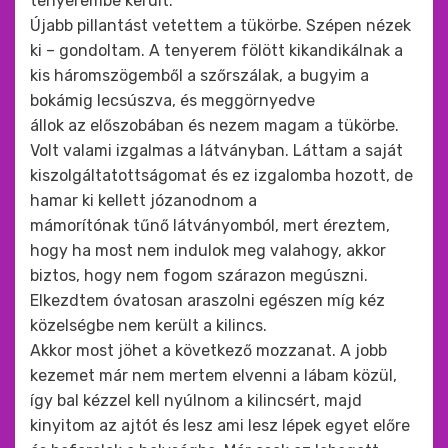
tenyerembe került.
Újabb pillantást vetettem a tükörbe. Szépen nézek
ki – gondoltam. A tenyerem fölött kikandikálnak a
kis háromszögemből a szőrszálak, a bugyim a
bokámig lecsúszva, és meggörnyedve
állok az előszobában és nezem magam a tükörbe.
Volt valami izgalmas a látványban. Láttam a saját
kiszolgáltatottságomat és ez izgalomba hozott, de
hamar ki kellett józanodnom a
mámorítónak tűnő látványomból, mert éreztem,
hogy ha most nem indulok meg valahogy, akkor
biztos, hogy nem fogom szárazon megúszni.
Elkezdtem óvatosan araszolni egészen míg kéz
közelségbe nem került a kilincs.
Akkor most jöhet a következő mozzanat. A jobb
kezemet már nem mertem elvenni a lábam közül,
így bal kézzel kell nyúlnom a kilincsért, majd
kinyitom az ajtót és lesz ami lesz lépek egyet előre