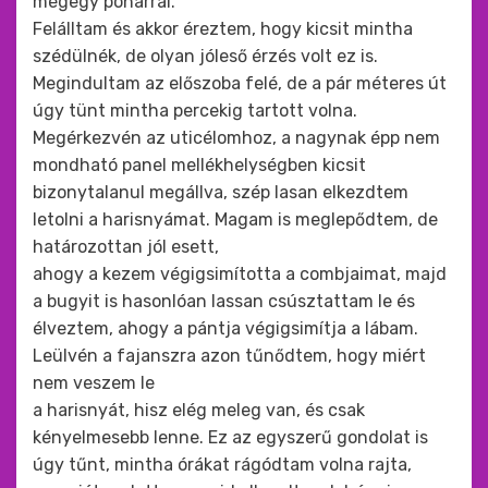
mégegy pohárral.
Felálltam és akkor éreztem, hogy kicsit mintha
szédülnék, de olyan jóleső érzés volt ez is.
Megindultam az előszoba felé, de a pár méteres út
úgy tünt mintha percekig tartott volna.
Megérkezvén az uticélomhoz, a nagynak épp nem
mondható panel mellékhelységben kicsit
bizonytalanul megállva, szép lasan elkezdtem
letolni a harisnyámat. Magam is meglepődtem, de
határozottan jól esett,
ahogy a kezem végigsimította a combjaimat, majd
a bugyit is hasonlóan lassan csúsztattam le és
élveztem, ahogy a pántja végigsimítja a lábam.
Leülvén a fajanszra azon tűnődtem, hogy miért
nem veszem le
a harisnyát, hisz elég meleg van, és csak
kényelmesebb lenne. Ez az egyszerű gondolat is
úgy tűnt, mintha órákat rágódtam volna rajta,