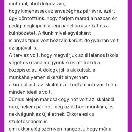
multinál, ahol dolgoztam,
hogy kimehessek az anyacéghez pár évre, ezért
úgy döntöttünk, hogy férjem marad a házban én
pedig megkapom a régi panel lakásunkat és a
külnbözetet. A fiunk mivel egyébként
is anyás típus volt hozzám került, de gyakran volt
az apjával is.
A terv az volt, hogy megvárjuk az általános iskola
végét és utána megyünk ki és ott kezdi a
középiskolát. A dologk jól is alakultak, a
munkahelyemen sikerült elnyernem
a kinti állást, az iskolát is el tudtam intézni, tehát
minden ideális volt.
Június elején már csak egy hét volt az iskolából
neki, nekem pár hét még az itthoni munkám, és
nekivágunk az új életnek. Ekkora esik a
születésnapom is,
ami akkor elég szörnyen hangzott, hogy már a