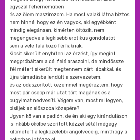
egyszál fehérneműben
és az ölem maszírozom. Ha most valaki látna biztos
nem hinné, hogy ez én vagyok, aki egyébként
mindig elegánsan, kimérten öltözik, nem
megengedve a legkisebb erotikus gondolatot
sem a vele találkozó férfiaknak.
Kicsit sikerült enyhíteni az érzést, így megint
megpróbáltam a cél felé araszolni, de mindössze
fél métert sikerült megtennem zárt lábakkal, és
újra támadásba lendült a szervezetem,
és az odaszorított kezemmel megéreztem, hogy
most pár csepp már utat tört magának és a
bugyimat nedvesíti. Végem van, most mi legyen,
pisiljek az előszoba közepére?
Ugyan kő van a padlón, de én aki egy kiránduláson
is inkább ökölbe szorított kézzel sétál mégegy
kilómétert a legközelebbi angolvécéig, minthogy a
bokorban intézze el,