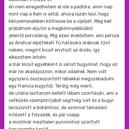
én nem enegedhetem el ide a padlóra, amin nap
mint nap a fiam is sétál, ahova lazán leül, hogy
kényelmesebben köthesse be a cipőjét. Meg kell
próbálnom eljutni a megkönnyebbülést
jelentő porcelánig. Míg ezen évelődtem, ami persze
az Andival elpöfékelt fű hatására óráknak tűnt
nekem, megint kicsit enyhült az érzés, így
elkezdtem letolni
a már kicsit egyébként is sérült bugyimat, hogy ez
már ne akadájozzon, mikor odaérek. Nem volt
egyszerű összeszorított lábakkal megszabadulni
egy francia bugyitól. Térdig még ment,
de utána lazítanom kellett lábam szorításán, ami a
vetkőzés szempontjából segítség volt és a bugyi
lecsúszott a bokámhoz, de azonnal támadást
intézett a folyadék, és pár csepp
a mostmár mezítelen puncimhoz szorított