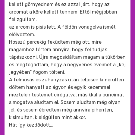
kellett görnyednem és ez azzal járt, hogy az
arcomat a kőre kellett tennem. Ettől mégjobban
felizgultam,
az arcom is pisis lett. A földön vonagolva ismét
elélveztem.
Hosszú percekig feküdtem még ott, mire
magamhoz tértem annyira, hogy fel tudjak
tápászkodni. Újra megcsidáltam magam a tükörben
és megfogadtam, hogy a negyvenes éveimet a „kéj
jegyében” fogom tölteni.
A felmosás és zuhanyzás után teljesen kimerülten
dőltem hanyatt az ágyon és egyik kezemmel
meztelen testemet cirógatva, másikkal a puncimat
simogatva aludtam el. Sosem aludtam még olyan
jól, és sosem ébredtem még annyira pihenten,
kisimultan, kielégülten mint akkor.
Hát így kezdődött…