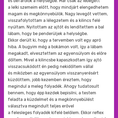
és befarolok a helységbe. Már csak az lebegett
a lelki szemeim előtt, hogy mindjárt elengedhetem
magam és megkönnyebülök. Nagy levegőt vettem,
visszafolytottam a lélegzetem és a kilincs felé
nyúltam. Nyitottam az ajtót és lendítettem a bal
lábam, hogy be penderüljek a helységbe.
Ekkor derült ki, hogy a tervemben volt egy apró
hiba. A bugyim még a bokámon volt, így a lábam
megakadt, elvesztettem az egyensúlyom és előre
dőltem. Mivel a kilincsbe kapaszkodtam így ajtó
visszacsukódott én pedig nekidőltem vállal
és miközben az egyensúlyom visszanyerésért
küzdöttem, jobb kezemben éreztem, hogy
megindul a meleg folyadék. Ahogy tudatosult
bennem, hogy épp kezdek bepisilni, a testem
feladta a küzdelmet és a megkönnyebülést
választva megindult teljes erővel
a felesleges folyadék kifelé belőlem. Ekkor reflex