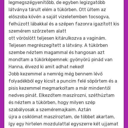
legmegszégyenítőbb, de egyben legizgatóbb
látványa tárult elém a tükörben. Ott ültem az
előszoba kövén a saját vizeletemben tocsogva,
felhúzott lábakkal és a szépen fazonra igazított kis
szemérem szőrzetem alatt
ott vöröslött teljesen kitárulkozva a vaginám.
Teljesen megrészegített a látvány. A tükörben
szembe néztem magammal és hangosan azt
mondtam a tükörképemnek: gyönyörű pinád van
Hanna, élvezd ki amit adhat neked!
Jobb kezemmel a nemrég még bennem lévő
folyadékból egy kicsit a puncim felé söpörtem és a
pisis kezemmel megmarkoltam a már mindentől
nedves pinát. Elkezdtem maszírozni, széthúztam
és néztem a tükörben, hogy milyen szép
szabályosak a szeméremajkaim. Aztán
újra a csiklómat maszíroztam, de többet akartam,
így egy hirtelen mozdulattal egyszerre két ujjamat