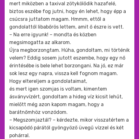
mert miközben a taxival zötykölődik hazafelé,
biztos eszébe fog jutni, hogy én lehet, hogy épp a
csúcsra juttatom magam. Hmmm, ettől a
gondolattól libabőrös lettem, amit ő észre is vett.
– Na erre igyunk! – mondta és közben
megsimogatta az alkarom.
Újra megborzongtam. Húha, gondoltam, mi történik
velem? Eddig sosem jutott eszembe, hogy egy nő
érintésébe is bele lehet borzongani. Na jó, ez már
sok lesz egy napra, vissza kell fognom magam.
Hogy eltereljem a gondolataimat,
és mert igen szomjas is voltam, kimentem
ásványvízért, gondoltam a hideg víz kicsit lehűt,
mielőtt még azon kapom magam, hogy a
barátnőmhöz vonzódom.
– Megszomjaztál? – kérdezte, mikor visszatértem a
kicsapódó párától gyöngyöző üvegű vízzel és két
pohárral.