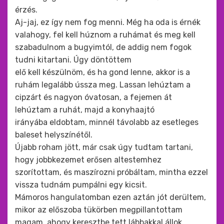
érzés.
Aj-jaj, ez így nem fog menni. Még ha oda is érnék
valahogy, fel kell húznom a ruhámat és meg kell
szabadulnom a bugyimtól, de addig nem fogok
tudni kitartani. Úgy döntöttem
elő kell készülnöm, és ha gond lenne, akkor is a
ruhám legalább ússza meg. Lassan lehúztam a
cipzárt és nagyon óvatosan, a fejemen át
lehúztam a ruhát, majd a konyhaajtó
irányába eldobtam, minnél távolabb az esetleges
baleset helyszínétől.
Újabb roham jött, már csak úgy tudtam tartani,
hogy jobbkezemet erősen altestemhez
szorítottam, és maszírozni próbáltam, mintha ezzel
vissza tudnám pumpálni egy kicsit.
Mámoros hangulatomban ezen aztán jót derültem,
mikor az előszoba tükörben megpillantottam
magam, ahogy keresztbe tett lábbakkal állok,