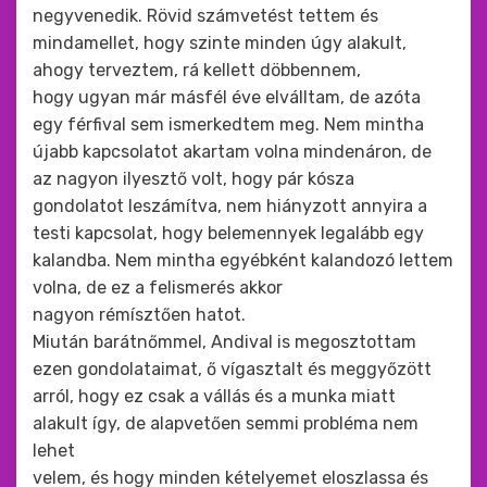
negyvenedik. Rövid számvetést tettem és
mindamellet, hogy szinte minden úgy alakult,
ahogy terveztem, rá kellett döbbennem,
hogy ugyan már másfél éve elválltam, de azóta
egy férfival sem ismerkedtem meg. Nem mintha
újabb kapcsolatot akartam volna mindenáron, de
az nagyon ilyesztő volt, hogy pár kósza
gondolatot leszámítva, nem hiányzott annyira a
testi kapcsolat, hogy belemennyek legalább egy
kalandba. Nem mintha egyébként kalandozó lettem
volna, de ez a felismerés akkor
nagyon rémísztően hatot.
Miután barátnőmmel, Andival is megosztottam
ezen gondolataimat, ő vígasztalt és meggyőzött
arról, hogy ez csak a vállás és a munka miatt
alakult így, de alapvetően semmi probléma nem
lehet
velem, és hogy minden kételyemet eloszlassa és