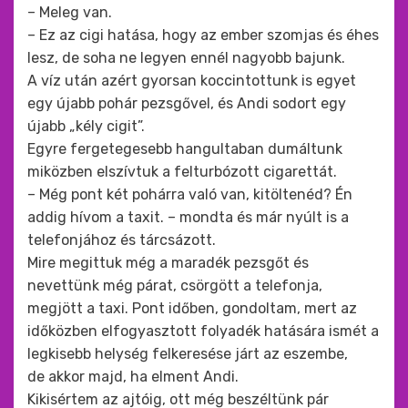
– Meleg van.
– Ez az cigi hatása, hogy az ember szomjas és éhes
lesz, de soha ne legyen ennél nagyobb bajunk.
A víz után azért gyorsan koccintottunk is egyet
egy újabb pohár pezsgővel, és Andi sodort egy
újabb „kély cigit”.
Egyre fergetegesebb hangultaban dumáltunk
miközben elszívtuk a felturbózott cigarettát.
– Még pont két pohárra való van, kitöltenéd? Én
addig hívom a taxit. – mondta és már nyúlt is a
telefonjához és tárcsázott.
Mire megittuk még a maradék pezsgőt és
nevettünk még párat, csörgött a telefonja,
megjött a taxi. Pont időben, gondoltam, mert az
időközben elfogyasztott folyadék hatására ismét a
legkisebb helység felkeresése járt az eszembe,
de akkor majd, ha elment Andi.
Kikisértem az ajtóig, ott még beszéltünk pár