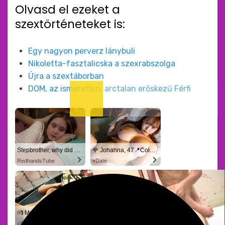
Olvasd el ezeket a
szextörténeteket is:
Egy nagyon perverz lánybuli
Nikoletta-fasztalicska a szexrabszolga
Újra a szextáborban
DOM, az ismeretlen, arctalan erőskezű Férfi
Stepbrother, why did you show me your dick? Now I want to fuck you with my wet pussy
🌹 Johanna, 47📍Columbus
RedhandsTube
xDate
💏 Madison, 43📍Columbus
🔥 Sienna, 38📍Columbus
xDate.us
us.hookup