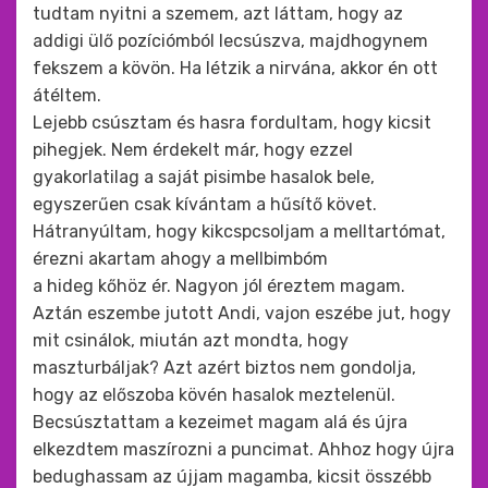
tudtam nyitni a szemem, azt láttam, hogy az
addigi ülő pozíciómból lecsúszva, majdhogynem
fekszem a kövön. Ha létzik a nirvána, akkor én ott
átéltem.
Lejebb csúsztam és hasra fordultam, hogy kicsit
pihegjek. Nem érdekelt már, hogy ezzel
gyakorlatilag a saját pisimbe hasalok bele,
egyszerűen csak kívántam a hűsítő követ.
Hátranyúltam, hogy kikcspcsoljam a melltartómat,
érezni akartam ahogy a mellbimbóm
a hideg kőhöz ér. Nagyon jól éreztem magam.
Aztán eszembe jutott Andi, vajon eszébe jut, hogy
mit csinálok, miután azt mondta, hogy
maszturbáljak? Azt azért biztos nem gondolja,
hogy az előszoba kövén hasalok meztelenül.
Becsúsztattam a kezeimet magam alá és újra
elkezdtem maszírozni a puncimat. Ahhoz hogy újra
bedughassam az újjam magamba, kicsit összébb