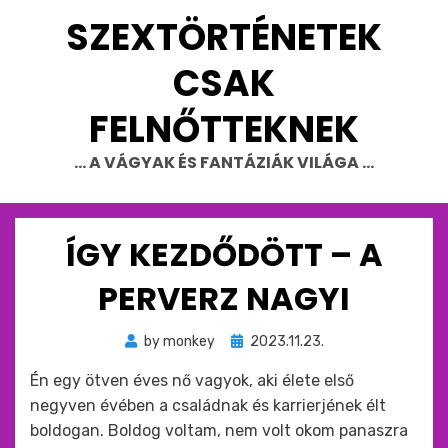
Skip
SZEXTÖRTÉNETEK
to
content
CSAK
FELNŐTTEKNEK
… A VÁGYAK ÉS FANTÁZIÁK VILÁGA …
ÍGY KEZDŐDÖTT – A
PERVERZ NAGYI
Beküldve
by
monkey
2023.11.23.
ide
Én egy ötven éves nő vagyok, aki élete első
:
negyven évében a családnak és karrierjének élt
boldogan. Boldog voltam, nem volt okom panaszra