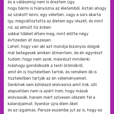
és a válásomig nem is éreztem úgy,
hogy bármi is hiányozna az életemből. Aztán ahogy
az szokott lenni, egy véletlen, vagy a sors akarta
így, megváltoztatta az életem egy részét, és mint
nő, az elmúlt tíz évben
sokkal többet éltem meg, mint előtte négy
évtizeden át összesen.
Lehet, hogy van aki azt mondja bizonyos dolgok
már betegesek amiken átmentem, de én egyrészt
tudom, hogy nem azok, másrészt mindenki
máshogy gondolkodik a testi örömökről,
amit én is tiszteletben tartok, és remélem ők is
tiszteletben tartják az én véleményemet.
Senkinek sem kötelező elolvasnia amit írok, sőt
alapvetően nem is azért írom, hogy mások
elolvassák, hanem mert szívesen idézem fel a
kalandjaimat. Ilyenkor újra élem őket
és ez izgalmas. Persze eszembe jut az is, hogy ez