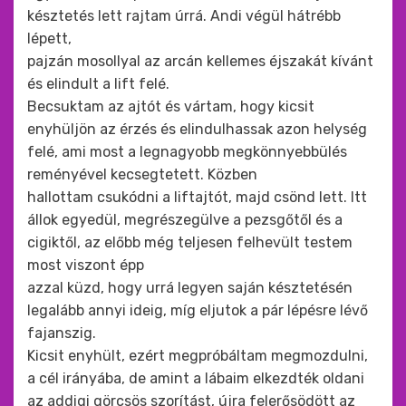
késztetés lett rajtam úrrá. Andi végül hátrébb
lépett,
pajzán mosollyal az arcán kellemes éjszakát kívánt
és elindult a lift felé.
Becsuktam az ajtót és vártam, hogy kicsit
enyhüljön az érzés és elindulhassak azon helység
felé, ami most a legnagyobb megkönnyebbülés
reményével kecsegtetett. Közben
hallottam csukódni a liftajtót, majd csönd lett. Itt
állok egyedül, megrészegülve a pezsgőtől és a
cigiktől, az előbb még teljesen felhevült testem
most viszont épp
azzal küzd, hogy urrá legyen saján késztetésén
legalább annyi ideig, míg eljutok a pár lépésre lévő
fajanszig.
Kicsit enyhült, ezért megpróbáltam megmozdulni,
a cél irányába, de amint a lábaim elkezdték oldani
az addigi görcsös szorítást, újra felerősödött az