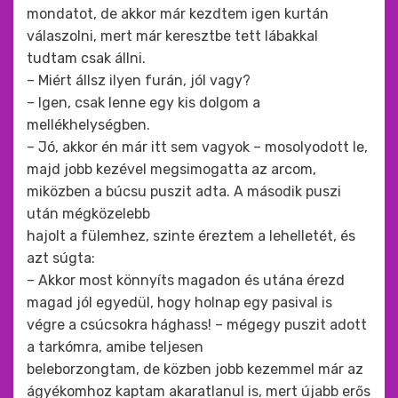
mondatot, de akkor már kezdtem igen kurtán
válaszolni, mert már keresztbe tett lábakkal
tudtam csak állni.
– Miért állsz ilyen furán, jól vagy?
– Igen, csak lenne egy kis dolgom a
mellékhelységben.
– Jó, akkor én már itt sem vagyok – mosolyodott le,
majd jobb kezével megsimogatta az arcom,
miközben a búcsu puszit adta. A második puszi
után mégközelebb
hajolt a fülemhez, szinte éreztem a lehelletét, és
azt súgta:
– Akkor most könnyíts magadon és utána érezd
magad jól egyedül, hogy holnap egy pasival is
végre a csúcsokra hághass! – mégegy puszit adott
a tarkómra, amibe teljesen
beleborzongtam, de közben jobb kezemmel már az
ágyékomhoz kaptam akaratlanul is, mert újabb erős