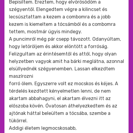
Bepisiltem. Éreztem, hogy elvörösödöm a
szégyentől. Elengedtem végre a kilincset és
lecsúsztattam a kezem a combomra és a jobb
kezem is kiemeltem a tócsámból és a combomra
tettem, mostmár úgyis mindegy.
A puncimról még pár csepp távozott. Odanyúltam,
hogy letöröljem és akkor elöntött a forróság.
Felizgultam az érintésemtől és attól, hogy olyan
helyzetben vagyok amit ha bárki meglátna, azonnal
elsüllyednék szégyenemben. Lassan elkezdtem
maszírozni
forró ölem. Egyszerre volt ez mocskos és kéjes. A
térdelés kezdtett kényelmetlen lenni, de nem
akartam abbahagyni, el akartam élvezni itt az
előszoba kövén. Óvatosan áthelyezkedtem és az
ajtónak háttal beleültem a tócsába, szembe a
tükörrel.
Addigi életem legmocskosabb,