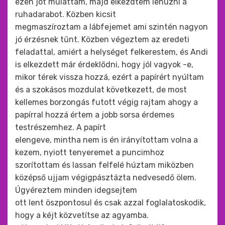
ezen jót mulattam, majd elkezdtem lehúzni a
ruhadarabot. Közben kicsit
megmaszíroztam a lábfejemet ami szintén nagyon
jó érzésnek tűnt. Közben végeztem az eredeti
feladattal, amiért a helységet felkerestem, és Andi
is elkezdett már érdeklődni, hogy jól vagyok -e,
mikor térek vissza hozzá, ezért a papírért nyúltam
és a szokásos mozdulat következett, de most
kellemes borzongás futott végig rajtam ahogy a
papírral hozzá értem a jobb sorsa érdemes
testrészemhez. A papírt
elengeve, mintha nem is én irányítottam volna a
kezem, nyiott tenyeremet a puncimhoz
szorítottam és lassan felfelé húztam miközben
középső ujjam végigpásztázta nedvesedő ölem.
Úgyéreztem minden idegsejtem
ott lent öszpontosul és csak azzal foglalatoskodik,
hogy a kéjt közvetítse az agyamba.