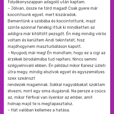
folyékonyszappan adagoló után kaptam.
– Jólvan, össze ne törd magad! Csak gyere már
koccintsunk egyet, mert kiszáradok.
Bementünk a szobába és koccintottunk, majd
szinte azonnal fenékig ittuk ki mindketten az
addigra már kitöltött pezsgőt. Én még mindig vörös
voltam és kerültem Andi tekintetét, hisz
majdhogynem maszturbáláson kapott.
– Nyugodj már meg! Én mondtam, hogy ez a cigi az
érzékek birodalmába tud repíteni. Nincs semmi
szégyelnivaló ebben. Én például mikor Karesz üzleti
útra megy, mindig elszívok egyet és egyszemélyes
szex szeánszt
rendezek magamnak. Sokkal nagyobbakat szoktam
élvezni, mint egy sima dugásnál. Na persze a csúcs
az, mikor férfival van ilyenkor az ember, amit
holnap majd te is megtapasztalsz.
– Hát valóban kellemes a hatása.