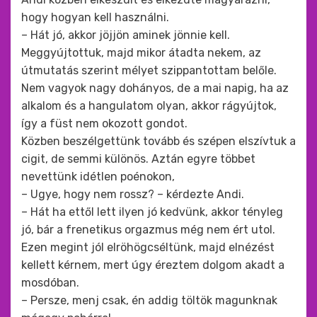
hogy hogyan kell használni.
– Hát jó, akkor jöjjön aminek jönnie kell.
Meggyújtottuk, majd mikor átadta nekem, az
útmutatás szerint mélyet szippantottam belőle.
Nem vagyok nagy dohányos, de a mai napig, ha az
alkalom és a hangulatom olyan, akkor rágyújtok,
így a füst nem okozott gondot.
Közben beszélgettünk tovább és szépen elszívtuk a
cigit, de semmi különös. Aztán egyre többet
nevettünk idétlen poénokon,
– Ugye, hogy nem rossz? – kérdezte Andi.
– Hát ha ettől lett ilyen jó kedvünk, akkor tényleg
jó, bár a frenetikus orgazmus még nem ért utol.
Ezen megint jól elröhögcséltünk, majd elnézést
kellett kérnem, mert úgy éreztem dolgom akadt a
mosdóban.
– Persze, menj csak, én addig töltök magunknak