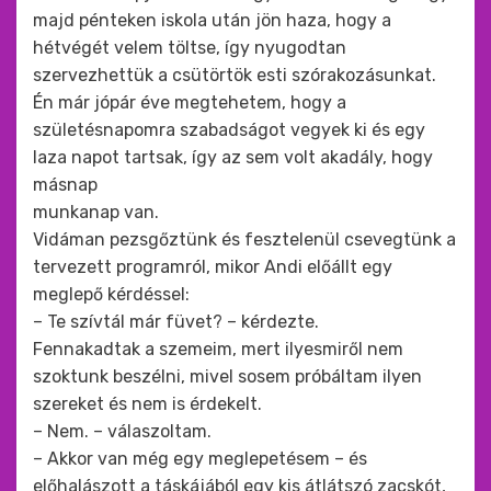
majd pénteken iskola után jön haza, hogy a
hétvégét velem töltse, így nyugodtan
szervezhettük a csütörtök esti szórakozásunkat.
Én már jópár éve megtehetem, hogy a
születésnapomra szabadságot vegyek ki és egy
laza napot tartsak, így az sem volt akadály, hogy
másnap
munkanap van.
Vidáman pezsgőztünk és fesztelenül csevegtünk a
tervezett programról, mikor Andi előállt egy
meglepő kérdéssel:
– Te szívtál már füvet? – kérdezte.
Fennakadtak a szemeim, mert ilyesmiről nem
szoktunk beszélni, mivel sosem próbáltam ilyen
szereket és nem is érdekelt.
– Nem. – válaszoltam.
– Akkor van még egy meglepetésem – és
előhalászott a táskájából egy kis átlátszó zacskót,