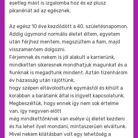
esetleg mást is izgalomba hoz és ez plusz
pikanériát ad az egésznek.
Az egész 10 éve kezdődött a 40. születésnapomon.
Addig úgymond normális életet éltem, egyetem
után férjhez mentem, megszültem a fiam, majd
visszamentem dolgozni.
Férjemnek és nekem is jól alakult a karrierünk,
mindketten sikeresnek mondhatjuk magunkat és a
fiunknak is megadtunk mindent. Aztán tizenhárom
év házasság után rájöttünk,
hogy szépen eltávolodtunk egymástól és kihült a
korábban a barátaink által is irigyelt kapcsolatunk.
Megbeszéltük, hogy ennek így nem sok értelme
van, így negyven előtt
még mindkettőnknek van esélye új életet kezdeni
és ha lehet ilyet mondani, mintaszerűen elváltunk.
Mivel nekem kilátásban volt egy lehetőség a