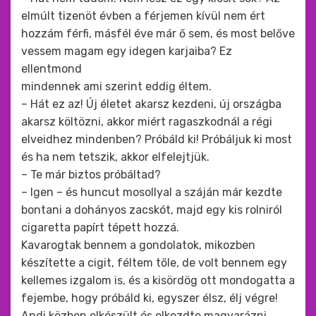
elmúlt tizenöt évben a férjemen kívül nem ért
hozzám férfi, másfél éve már ő sem, és most belőve
vessem magam egy idegen karjaiba? Ez
ellentmond
mindennek ami szerint eddig éltem.
– Hát ez az! Új életet akarsz kezdeni, új országba
akarsz költözni, akkor miért ragaszkodnál a régi
elveidhez mindenben? Próbáld ki! Próbáljuk ki most
és ha nem tetszik, akkor elfelejtjük.
– Te már biztos próbáltad?
– Igen – és huncut mosollyal a száján már kezdte
bontani a dohányos zacskót, majd egy kis rolniról
cigaretta papírt tépett hozzá.
Kavarogtak bennem a gondolatok, mikozben
készítette a cigit, féltem tőle, de volt bennem egy
kellemes izgalom is, és a kisördög ott mondogatta a
fejembe, hogy próbáld ki, egyszer élsz, élj végre!
Andi közben elkészült és elkezdte magyarázni,