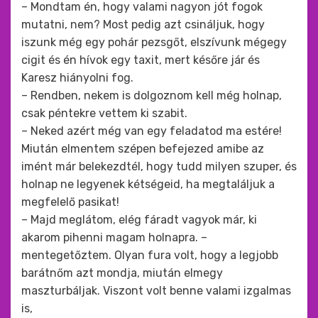
– Mondtam én, hogy valami nagyon jót fogok
mutatni, nem? Most pedig azt csináljuk, hogy
iszunk még egy pohár pezsgőt, elszívunk mégegy
cigit és én hívok egy taxit, mert későre jár és
Karesz hiányolni fog.
– Rendben, nekem is dolgoznom kell még holnap,
csak péntekre vettem ki szabit.
– Neked azért még van egy feladatod ma estére!
Miután elmentem szépen befejezed amibe az
imént már belekezdtél, hogy tudd milyen szuper, és
holnap ne legyenek kétségeid, ha megtaláljuk a
megfelelő pasikat!
– Majd meglátom, elég fáradt vagyok már, ki
akarom pihenni magam holnapra. –
mentegetőztem. Olyan fura volt, hogy a legjobb
barátnőm azt mondja, miután elmegy
maszturbáljak. Viszont volt benne valami izgalmas
is,