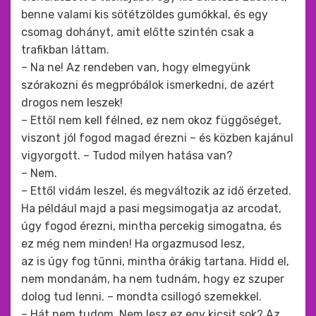
benne valami kis sötétzöldes gumókkal, és egy
csomag dohányt, amit előtte szintén csak a
trafikban láttam.
– Na ne! Az rendeben van, hogy elmegyünk
szórakozni és megpróbálok ismerkedni, de azért
drogos nem leszek!
– Ettől nem kell félned, ez nem okoz függőséget,
viszont jól fogod magad érezni – és közben kajánul
vigyorgott. – Tudod milyen hatása van?
– Nem.
– Ettől vidám leszel, és megváltozik az idő érzeted.
Ha például majd a pasi megsimogatja az arcodat,
úgy fogod érezni, mintha percekig simogatna, és
ez még nem minden! Ha orgazmusod lesz,
az is úgy fog tűnni, mintha órákig tartana. Hidd el,
nem mondanám, ha nem tudnám, hogy ez szuper
dolog tud lenni. – mondta csillogó szemekkel.
– Hát nem tudom. Nem lesz ez egy kicsit sok? Az