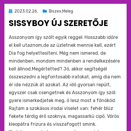
Beküldve
2023.02.26.
Biszex,Meleg
ide
SISSYBOY ÚJ SZERETŐJE
:
by
monkey
Asszonyom így szólt egyik reggel: Hosszabb időre
el kell utaznom,de az üzletnek mennie kell, ezért
Dia fog helyettesíteni. Még nem ismered, de
mindenben, mondom mindenben a rendelkezésére
kell állnod.Megértetted? Jó, akkor segítségél
összeszedni a legfontosabb iratokat, amíg dia nem
ér ide nézzük át azokat. Az idő gyorsan repült,
egyszer csak csengetnek és Asszonyom így szól:
gyere ismerkedjetek meg, ő lesz most a főnököd.
Rajtam a szokásos irodai viselet van: fehér blúz
fekete térdig érő szoknya, magassarkú cipő. Vörös
kleopátra frizura és visszafogott smink.