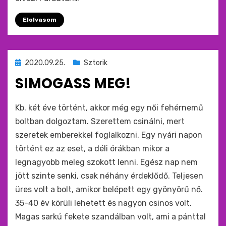
Elolvasom
Beküldve
2020.09.25.
Sztorik
ide
SIMOGASS MEG!
:
by
monkey
Kb. két éve történt, akkor még egy női fehérnemű
boltban dolgoztam. Szerettem csinálni, mert
szeretek emberekkel foglalkozni. Egy nyári napon
történt ez az eset, a déli órákban mikor a
legnagyobb meleg szokott lenni. Egész nap nem
jött szinte senki, csak néhány érdeklődő. Teljesen
üres volt a bolt, amikor belépett egy gyönyörű nő.
35-40 év körüli lehetett és nagyon csinos volt.
Magas sarkú fekete szandálban volt, ami a pánttal