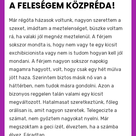
A FELESÉGEM KÖZPRÉDA!
:
by
monkey
Már régóta házasok voltunk, nagyon szerettem a
szexet, imádtam a meztelenséget, büszke voltam
rá, ha valaki jól megnéz meztelenül. A férjem
sokszor mondta is, hogy nem vagy te egy kicsit
exchibicionista vagy nem is tudom hogyan kell jól
mondani. A férjem nagyon sokszor napokig
magamra hagyott, volt, hogy csak egy hét múlva
jött haza. Szerintem biztos másik nő van a
háttérben, nem tudok másra gondolni. Azon a
bizonyos reggelen talán valami egy kicsit
megváltozott. Hatalmasat szeretkeztünk, főleg
orálisan is, amit nagyon szeretek. Telegecizte a
számat, nem győztem nagyokat nyelni. Már
megszoktam a geci ízét, élveztem, ha a számba
élvez. Fáradtan…