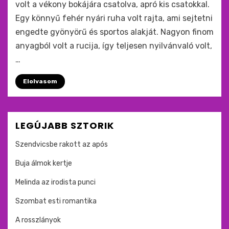
volt a vékony bokájára csatolva, apró kis csatokkal.
Egy könnyű fehér nyári ruha volt rajta, ami sejtetni
engedte gyönyörű és sportos alakját. Nagyon finom
anyagból volt a rucija, így teljesen nyilvánvaló volt,
…
Elolvasom
LEGÚJABB SZTORIK
Szendvicsbe rakott az após
Buja álmok kertje
Melinda az irodista punci
Szombat esti romantika
A rosszlányok