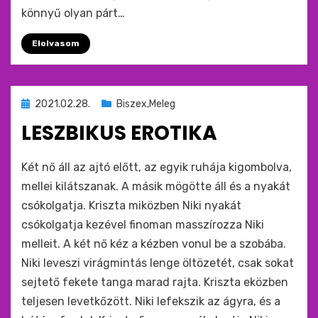
könnyű olyan párt…
Elolvasom
Beküldve
2021.02.28.
Biszex,Meleg
ide
LESZBIKUS EROTIKA
:
by
monkey
Két nő áll az ajtó előtt, az egyik ruhája kigombolva,
mellei kilátszanak. A másik mögötte áll és a nyakát
csókolgatja. Kriszta miközben Niki nyakát
csókolgatja kezével finoman masszírozza Niki
melleit. A két nő kéz a kézben vonul be a szobába.
Niki leveszi virágmintás lenge öltözetét, csak sokat
sejtető fekete tanga marad rajta. Kriszta eközben
teljesen levetkőzött. Niki lefekszik az ágyra, és a