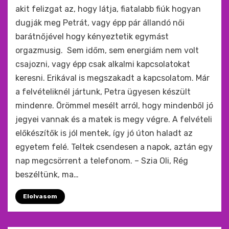
akit felizgat az, hogy látja, fiatalabb fiúk hogyan
dugják meg Petrát, vagy épp pár állandó női
barátnőjével hogy kényeztetik egymást
orgazmusig. Sem időm, sem energiám nem volt
csajozni, vagy épp csak alkalmi kapcsolatokat
keresni. Erikával is megszakadt a kapcsolatom. Már
a felvételiknél jártunk, Petra ügyesen készült
mindenre. Örömmel mesélt arról, hogy mindenből jó
jegyei vannak és a matek is megy végre. A felvételi
előkészítők is jól mentek, így jó úton haladt az
egyetem felé. Teltek csendesen a napok, aztán egy
nap megcsörrent a telefonom. – Szia Oli, Rég
beszéltünk, ma…
Elolvasom