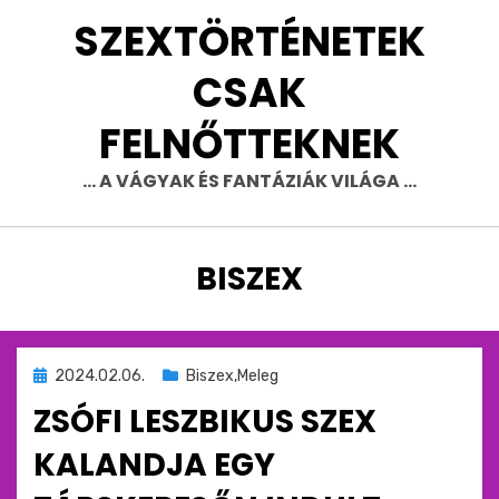
Skip
SZEXTÖRTÉNETEK
to
content
CSAK
FELNŐTTEKNEK
… A VÁGYAK ÉS FANTÁZIÁK VILÁGA …
CÍMKE
:
BISZEX
Beküldve
2024.02.06.
Biszex,Meleg
ide
ZSÓFI LESZBIKUS SZEX
:
KALANDJA EGY