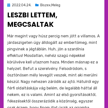
Beküldve
2022.04.24.
Biszex,Meleg
ide
LESZBI LETTEM,
:
MEGCSALTAK
by
monkey
Már megint vagy húsz percig nem jött a villamos. A
járdaszigeten úgy álldogált az embertömeg, mint
pingvinek a jégtáblán. Huh, jön a szardínia
effektus! Mosdatlan, nehéz szagú népekkel
körülvéve kell utaznom haza. Minden másnap ez a
helyzet. Befut a szerelvény. Felsodródom, s
ösztönösen mély levegőt veszek, mint aki merülni
készül. Nagy nehezen záródik az ajtó. Hátulról egy
férfi oldaltáskája vág belém, de legalább háttal áll
nekem, ez is valami. Amint az első gyorsításoktól,
fékezésektől összerázódik a közönség, egyszer
csak érzem, hogy finom illat úszik az orromba.