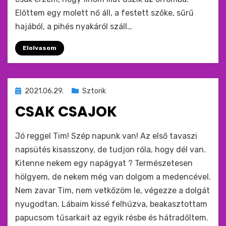
Előttem egy molett nő áll, a festett szőke, sűrű
hajából, a pihés nyakáról száll…
Elolvasom
Beküldve
2021.06.29.
Sztorik
ide
CSAK CSAJOK
:
by
monkey
Jó reggel Tim! Szép napunk van! Az első tavaszi
napsütés kisasszony, de tudjon róla, hogy dél van.
Kitenne nekem egy napágyat ? Természetesen
hölgyem, de nekem még van dolgom a medencével.
Nem zavar Tim, nem vetkőzöm le, végezze a dolgát
nyugodtan. Lábaim kissé felhúzva, beakasztottam
papucsom tűsarkait az egyik résbe és hátradőltem.