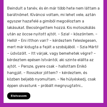
by
monkey
Beindult a tanév, és én már több hete nem láttam a
barátnőmet. Kíváncsi voltam, mi lehet vele, aztán
egyszer hazafelé a gimiből megcéloztam a
lakásukat. Becsöngettem hozzá. Kis motoszkálás
után az öccse nyitott ajtót. – Szia! – köszöntem. –
Helló! – Eni itthon van? – kérdeztem feleslegesen,
mert már kidugta a fejét a szobájából. – Szia Márti!
– üdvözölt. – Itt várjak, vagy bemehetek végre? –
kérdeztem epésen Istvántól, aki szinte elállta az
ajtót. – Persze, gyere csak – hallottam Enikő
hangját. – Rosszkor jöttem? – kérdeztem, és
közben beljebb nyomultam. – Ne hülyéskedj, csak
éppen olvastunk – próbált megnyugtatni…
Elolvasom