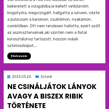
bekéretett a vizsgálóba,le kellett vetkőznöm
kisgatyóra, megvizsgált, hallgatta a szivem, nézte
a pulzusom a karomon, csuklómon, nyakamon,
combtőben. Ott nem rendesen hallotta, ezért szólt
az aszinsztensének,aki szintén nem a fiatal
korosztályhoz tartozott, hozzon másik
sztetoszkópot,…
Elolvasom
Beküldve
2023.03.22.
Sztorik
ide
NE CSINÁLJÁTOK LÁNYOK
:
AVAGY A BISZEX RIBIK
TÖRTÉNETE