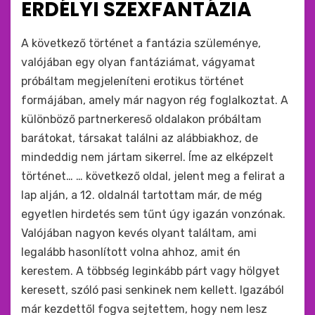
ERDÉLYI SZEXFANTÁZIA
:
by
monkey
A következő történet a fantázia szüleménye,
valójában egy olyan fantáziámat, vágyamat
próbáltam megjeleníteni erotikus történet
formájában, amely már nagyon rég foglalkoztat. A
különböző partnerkereső oldalakon próbáltam
barátokat, társakat találni az alábbiakhoz, de
mindeddig nem jártam sikerrel. Íme az elképzelt
történet… … következő oldal, jelent meg a felirat a
lap alján, a 12. oldalnál tartottam már, de még
egyetlen hirdetés sem tűnt úgy igazán vonzónak.
Valójában nagyon kevés olyant találtam, ami
legalább hasonlított volna ahhoz, amit én
kerestem. A többség leginkább párt vagy hölgyet
keresett, szóló pasi senkinek nem kellett. Igazából
már kezdettől fogva sejtettem, hogy nem lesz