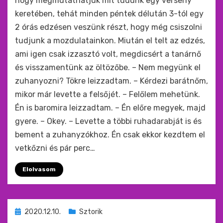
hogy megmutathatjuk mit tudunk egy verseny
keretében, tehát minden péntek délután 3-tól egy
2 órás edzésen veszünk részt, hogy még csiszolni
tudjunk a mozdulatainkon. Miután el telt az edzés,
ami igen csak izzasztó volt, megdicsért a tanárnő
és visszamentünk az öltözőbe. – Nem megyünk el
zuhanyozni? Tökre leizzadtam. – Kérdezi barátnőm,
mikor már levette a felsőjét. – Felőlem mehetünk.
Én is baromira leizzadtam. – Én előre megyek, majd
gyere. – Okey. – Levette a többi ruhadarabját is és
bement a zuhanyzókhoz. Én csak ekkor kezdtem el
vetkőzni és pár perc…
Elolvasom
Beküldve
2020.12.10.
Sztorik
ide