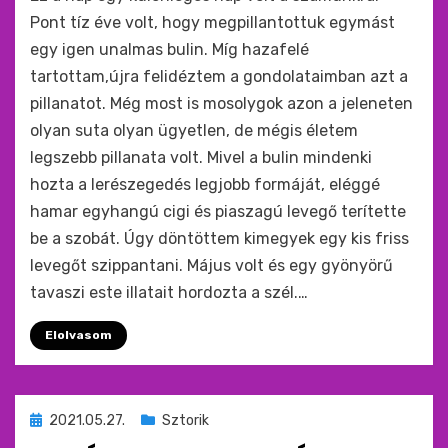
Pont tíz éve volt, hogy megpillantottuk egymást
egy igen unalmas bulin. Míg hazafelé
tartottam,újra felidéztem a gondolataimban azt a
pillanatot. Még most is mosolygok azon a jeleneten
olyan suta olyan ügyetlen, de mégis életem
legszebb pillanata volt. Mivel a bulin mindenki
hozta a lerészegedés legjobb formáját, eléggé
hamar egyhangú cigi és piaszagú levegő terítette
be a szobát. Úgy döntöttem kimegyek egy kis friss
levegőt szippantani. Május volt és egy gyönyörű
tavaszi este illatait hordozta a szél.…
Elolvasom
Beküldve
2021.05.27.
Sztorik
ide