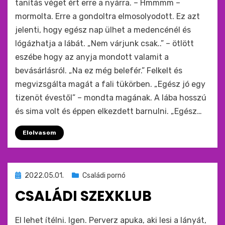
tanítás véget ért erre a nyárra. – Hmmmm –
mormolta. Erre a gondoltra elmosolyodott. Ez azt
jelenti, hogy egész nap ülhet a medencénél és
lógázhatja a lábát. „Nem várjunk csak..” – ötlött
eszébe hogy az anyja mondott valamit a
bevásárlásról. „Na ez még belefér.” Felkelt és
megvizsgálta magát a fali tükörben. „Egész jó egy
tizenöt évestől” – mondta magának. A lába hosszú
és sima volt és éppen elkezdett barnulni. „Egész…
Elolvasom
Beküldve
2022.05.01.
Családi pornó
ide
CSALÁDI SZEXKLUB
:
by
monkey
El lehet ítélni. Igen. Perverz apuka, aki lesi a lányát,