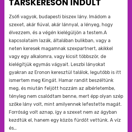
TÁRSKERESŐN INDULT
by
monkey
Zsófi vagyok, budapesti biszex lány. Imádom a
szexet, akár fiúval, akár lánnyal, a lényeg, hogy
élvezzem, és a végén kielégüljön a testem.A
kapcsolataim lazák, általában bulikban, vagy a
neten keresek magamnak szexpartnert, akikkel
vagy egy alkalomra, vagy kicsit többször, de
kielégítjük egymás vágyait. Leszbi lányokat
gyakran az Eronon keresztül találok, legutóbb is itt
ismertem meg Kingát. Hamar randit beszéltünk
meg, és miután feljött hozzám az albérletembe,
tényleg nem csalódtam benne, mert épp olyan szép
szőke lány volt, mint amilyennek lefestette magát.
Forróság volt aznap, így a szexet nem az ágyban
kezdtük el, hanem egy közös fürdőt vettünk. A víz
és…