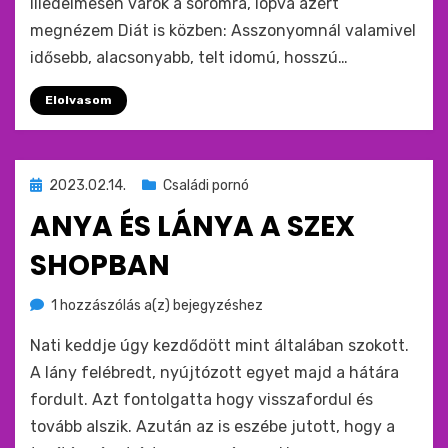
Illedelmesen várok a soromra, lopva azért
megnézem Diát is közben: Asszonyomnál valamivel
idősebb, alacsonyabb, telt idomú, hosszú…
Elolvasom
Beküldve
2023.02.14.
Családi pornó
ide
ANYA ÉS LÁNYA A SZEX
:
SHOPBAN
Anya
by
1 hozzászólás a(z)
monkey
bejegyzéshez
és
Nati keddje úgy kezdődött mint általában szokott.
Lánya
a
A lány felébredt, nyújtózott egyet majd a hátára
szex
fordult. Azt fontolgatta hogy visszafordul és
shopban
tovább alszik. Azután az is eszébe jutott, hogy a