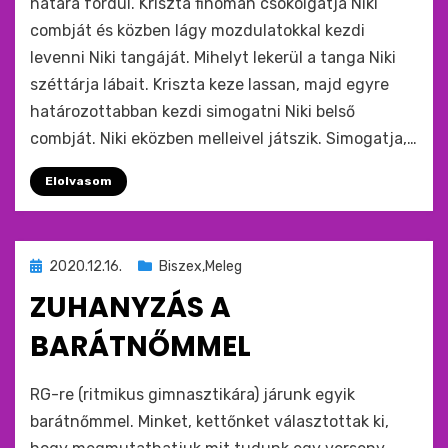
hátára fordul. Kriszta finoman csókolgatja Niki
combját és közben lágy mozdulatokkal kezdi
levenni Niki tangáját. Mihelyt lekerül a tanga Niki
széttárja lábait. Kriszta keze lassan, majd egyre
határozottabban kezdi simogatni Niki belső
combját. Niki eközben melleivel játszik. Simogatja,…
Elolvasom
Beküldve
2020.12.16.
Biszex,Meleg
ide
ZUHANYZÁS A
:
BARÁTNŐMMEL
by
monkey
RG-re (ritmikus gimnasztikára) járunk egyik
barátnőmmel. Minket, kettőnket választottak ki,