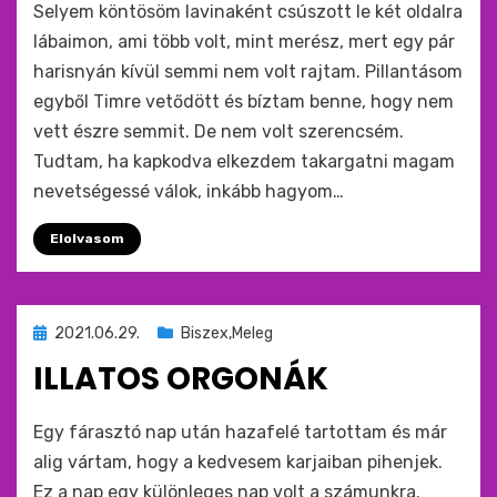
Selyem köntösöm lavinaként csúszott le két oldalra
lábaimon, ami több volt, mint merész, mert egy pár
harisnyán kívül semmi nem volt rajtam. Pillantásom
egyből Timre vetődött és bíztam benne, hogy nem
vett észre semmit. De nem volt szerencsém.
Tudtam, ha kapkodva elkezdem takargatni magam
nevetségessé válok, inkább hagyom…
Elolvasom
Beküldve
2021.06.29.
Biszex,Meleg
ide
ILLATOS ORGONÁK
:
by
monkey
Egy fárasztó nap után hazafelé tartottam és már
alig vártam, hogy a kedvesem karjaiban pihenjek.
Ez a nap egy különleges nap volt a számunkra.