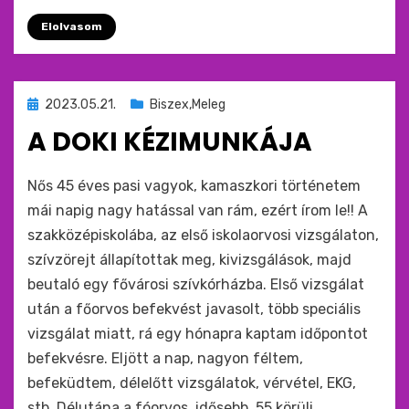
Elolvasom
Beküldve
2023.05.21.
Biszex,Meleg
ide
A DOKI KÉZIMUNKÁJA
:
by
monkey
Nős 45 éves pasi vagyok, kamaszkori történetem
mái napig nagy hatással van rám, ezért írom le!! A
szakközépiskolába, az első iskolaorvosi vizsgálaton,
szívzörejt állapítottak meg, kivizsgálások, majd
beutaló egy fővárosi szívkórházba. Első vizsgálat
után a főorvos befekvést javasolt, több speciális
vizsgálat miatt, rá egy hónapra kaptam időpontot
befekvésre. Eljött a nap, nagyon féltem,
befeküdtem, délelőtt vizsgálatok, vérvétel, EKG,
stb. Délutána a fóorvos, idősebb, 55 körüli,