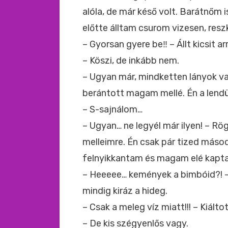
alóla, de már késő volt. Barátnőm i
előtte álltam csurom vizesen, resz
– Gyorsan gyere be‼ – Állt kicsit a
– Köszi, de inkább nem.
– Ugyan már, mindketten lányok v
berántott magam mellé. Én a lendü
– S-sajnálom…
– Ugyan… ne legyél már ilyen! – R
melleimre. Én csak pár tized másod
felnyikkantam és magam elé kapt
– Heeeee… kemények a bimbóid?! – 
mindig kiráz a hideg.
– Csak a meleg víz miatt!!! – Kiált
– De kis szégyenlős vagy.