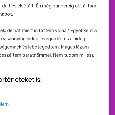
ult és elsétált. Én még pár percig ott álltam
 napot.
ek, de hát miért is tettem volna? Egyébként a
 viszonylag hideg levegőn lét és a hideg
szségemnek és lebetegedtem. Magas lázam
 beszéltem barátnőmmel. Nem tudom mi lesz
örténeteket is:
relem