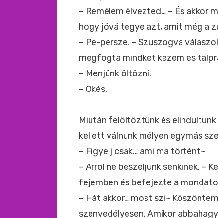
– Remélem élvezted… – És akkor meg
hogy jóvá tegye azt, amit még a zu
– Pe-persze. – Szuszogva válaszol
megfogta mindkét kezem és talpra
– Menjünk öltözni.
– Okés.
Miután felöltöztünk és elindultunk
kellett válnunk mélyen egymás sz
– Figyelj csak… ami ma történt~
– Arról ne beszéljünk senkinek. – 
fejemben és befejezte a mondato
– Hát akkor… most szi~ Köszöntem 
szenvedélyesen. Amikor abbahagyta 