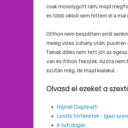
csak mosolygott rám, majd megford
és több okból sem hittem el a mai
Otthon nem beszéltem erről senkin
meleg vizes zuhany után, pucéran a
falnak dőlés nem tett jót az egé
van és itthon fekszek. Azóta nem
ezután még, de majd kialakul.
Olvasd el ezeket a szext
Hajnali Dugópajti
Leszbi történetek - Igazi sze
A tuti dugás