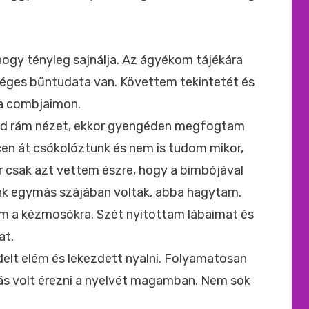
, hogy tényleg sajnálja. Az ágyékom tájékára
séges bűntudata van. Követtem tekintetét és
 a combjaimon.
majd rám nézet, ekkor gyengéden megfogtam
en át csókolóztunk és nem is tudom mikor,
r csak azt vettem észre, hogy a bimbójával
ink egymás szájában voltak, abba hagytam.
tem a kézmosókra. Szét nyitottam lábaimat és
at.
rdelt elém és lekezdett nyalni. Folyamatosan
s volt érezni a nyelvét magamban. Nem sok