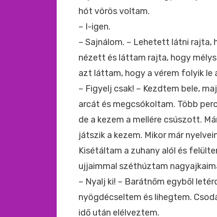
hót vörös voltam.
– I-igen.
– Sajnálom. – Lehetett látni rajta
nézett és láttam rajta, hogy mély
azt láttam, hogy a vérem folyik le
– Figyelj csak! – Kezdtem bele, 
arcát és megcsókoltam. Több perc
de a kezem a mellére csúszott. Má
játszik a kezem. Mikor már nyelve
Kisétáltam a zuhany alól és felül
ujjaimmal széthúztam nagyajkaim
– Nyalj ki! – Barátnőm egyből leté
nyögdécseltem és lihegtem. Csodá
idő után elélveztem.