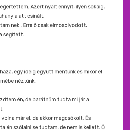
értettem. Azért nyalt ennyit, ilyen sokáig,
hany alatt csinált.
tam neki. Erre ő csak elmosolyodott,
 segített.
 haza, egy ideig együtt mentünk és mikor el
emébe néztünk.
Kezdtem én, de barátnőm tudta mi jár a
t.
volna már el, de ekkor megcsókolt. És
én szólalni se tudtam, de nem is kellett. Ő