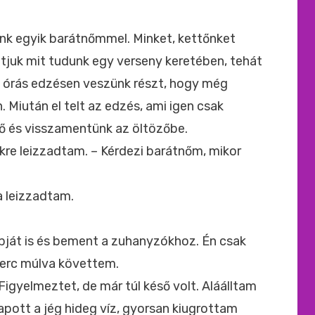
ide
:
unk egyik barátnőmmel. Minket, kettőnket
tjuk mit tudunk egy verseny keretében, tehát
2 órás edzésen veszünk részt, hogy még
 Miután el telt az edzés, ami igen csak
nő és visszamentünk az öltözőbe.
re leizzadtam. – Kérdezi barátnőm, mikor
a leizzadtam.
abját is és bement a zuhanyzókhoz. Én csak
perc múlva követtem.
Figyelmeztet, de már túl késő volt. Aláálltam
ott a jég hideg víz, gyorsan kiugrottam