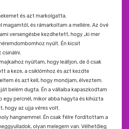
ekemet és azt markolgatta.
l magamtól, és rámarkoltam a mellére. Az övé
lami versengésbe kezdhetett, hogy „ki mer
eméremdombomhoz nyúlt. Én kicsit
csinálni.
emajkaihoz nyúltam, hogy leálljon, de ő csak
zott a keze, a csiklómhoz és azt kezdte
eltem és azt kell, hogy mondjam, élveztem.
ujját belém dugta. Én a vállaiba kapaszkodtam
 egy percnél, mikor abba hagyta és kihúzta
, hogy az ujja véres volt.
moly hangnemmel. Én csak félre fordítottam a
meggyulladok, olyan melegem van. Vélhetőleg