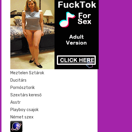
Meztelen Sztárok
Ducitárs
Pornósztorik
Szextárs kereső
Asstr
Playboy csajok
Német szex