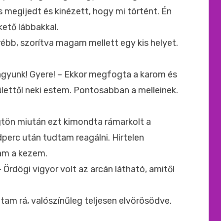
s megijedt és kinézett, hogy mi történt. Én
kető lábbakkal.
rrébb, szorítva magam mellett egy kis helyet.
agyunk! Gyere! – Ekkor megfogta a karom és
lettől neki estem. Pontosabban a melleinek.
ögtön miután ezt kimondta rámarkolt a
perc után tudtam reagálni. Hirtelen
am a kezem.
Ördögi vigyor volt az arcán látható, amitől
ottam rá, valószínűleg teljesen elvörösödve.