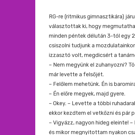
RG-re (ritmikus gimnasztikára) jár
választottak ki, hogy megmutatha
minden péntek délután 3-tól egy 
csiszolni tudjunk a mozdulatainkon.
izzasztó volt, megdicsért a tanár
– Nem megyünk el zuhanyozni? Tök
már levette a felsőjét.
– Felőlem mehetünk. Én is baromir
– Én előre megyek, majd gyere.
– Okey. – Levette a többi ruhadar
ekkor kezdtem el vetkőzni és pár 
– Vigyázz, nagyon hideg eleinte! – 
és mikor megnyitottam nyakon csap