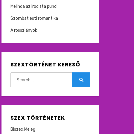
Melinda az irodista punci
Szombat esti romantika
A rosszlányok
SZEXTÖRTÉNET KERESŐ
Search
for:
Search
SZEX TÖRTÉNETEK
Biszex,Meleg