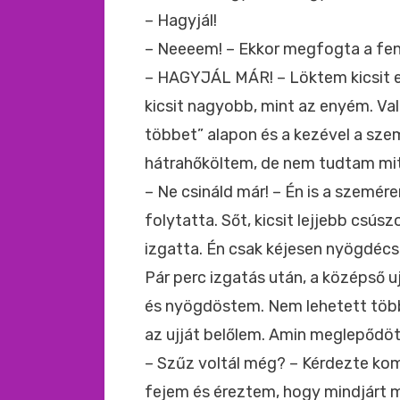
– Hagyjál!
– Neeeem! – Ekkor megfogta a fen
– HAGYJÁL MÁR! – Löktem kicsit e
kicsit nagyobb, mint az enyém. Va
többet” alapon és a kezével a sz
hátrahőköltem, de nem tudtam mit 
– Ne csináld már! – Én is a szemér
folytatta. Sőt, kicsit lejjebb csús
izgatta. Én csak kéjesen nyögdécs
Pár perc izgatás után, a középső 
és nyögdöstem. Nem lehetett több
az ujját belőlem. Amin meglepődött
– Szűz voltál még? – Kérdezte ko
fejem és éreztem, hogy mindjárt 