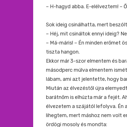
– H-hagyd abba. E-elélveztem! – Ő
Sok ideig csinálhatta, mert beszólt
– Héj, mit csináltok ennyi ideig? 
– Má-máris! – Én minden erőmet ös
tiszta hangon.
Ekkor már 3-szor elmentem és bará
másodperc múlva elmentem ismételt
lábam, ami azt jelentette, hogy b
Miután az élvezéstől újra elernyed
barátnőm is elhúzta már a fejét. A
élvezetem a szájától lefolyva. Én
lihegtem, mert máshoz nem volt e
ördögi mosoly és mondta: