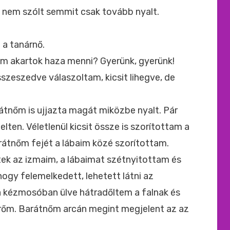
 nem szólt semmit csak tovább nyalt.
 a tanárnő.
Nem akartok haza menni? Gyerünk, gyerünk!
szeszedve válaszoltam, kicsit lihegve, de
tnőm is ujjazta magát miközbe nyalt. Pár
en. Véletlenül kicsit össze is szorítottam a
arátnőm fejét a lábaim közé szorítottam.
tek az izmaim, a lábaimat szétnyitottam és
hogy felemelkedett, lehetett látni az
 a kézmosóban ülve hátradőltem a falnak és
rőm. Barátnőm arcán megint megjelent az az