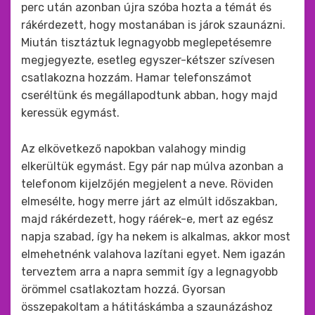
perc után azonban újra szóba hozta a témát és
rákérdezett, hogy mostanában is járok szaunázni.
Miután tisztáztuk legnagyobb meglepetésemre
megjegyezte, esetleg egyszer-kétszer szívesen
csatlakozna hozzám. Hamar telefonszámot
cseréltünk és megállapodtunk abban, hogy majd
keressük egymást.
Az elkövetkező napokban valahogy mindig
elkerültük egymást. Egy pár nap múlva azonban a
telefonom kijelzőjén megjelent a neve. Röviden
elmesélte, hogy merre járt az elmúlt időszakban,
majd rákérdezett, hogy ráérek-e, mert az egész
napja szabad, így ha nekem is alkalmas, akkor most
elmehetnénk valahova lazítani egyet. Nem igazán
terveztem arra a napra semmit így a legnagyobb
örömmel csatlakoztam hozzá. Gyorsan
összepakoltam a hátitáskámba a szaunázáshoz