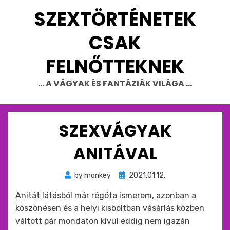
Skip
SZEXTÖRTÉNETEK
to
content
CSAK
FELNŐTTEKNEK
… A VÁGYAK ÉS FANTÁZIÁK VILÁGA …
SZEXVÁGYAK
ANITÁVAL
Beküldve
by
monkey
2021.01.12.
ide
Anitát látásból már régóta ismerem, azonban a
:
köszönésen és a helyi kisboltban vásárlás közben
váltott pár mondaton kívül eddig nem igazán