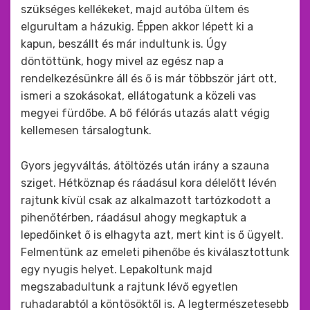
szükséges kellékeket, majd autóba ültem és
elgurultam a házukig. Éppen akkor lépett ki a
kapun, beszállt és már indultunk is. Úgy
döntöttünk, hogy mivel az egész nap a
rendelkezésünkre áll és ő is már többször járt ott,
ismeri a szokásokat, ellátogatunk a közeli vas
megyei fürdőbe. A bő félórás utazás alatt végig
kellemesen társalogtunk.
Gyors jegyváltás, átöltözés után irány a szauna
sziget. Hétköznap és ráadásul kora délelőtt lévén
rajtunk kívül csak az alkalmazott tartózkodott a
pihenőtérben, ráadásul ahogy megkaptuk a
lepedőinket ő is elhagyta azt, mert kint is ő ügyelt.
Felmentünk az emeleti pihenőbe és kiválasztottunk
egy nyugis helyet. Lepakoltunk majd
megszabadultunk a rajtunk lévő egyetlen
ruhadarabtól a köntösöktől is. A legtermészetesebb