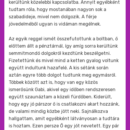
kerültünk közelebbi kapcsolatba. Annyit egyébként
tudtam róla, hogy mostanában nagyon sok a
szabadideje, mivel nem dolgozik. A férje
jövedelméből ugyan is vidáman megélnek.
Az egyik reggel ismét összefutottunk a boltban, ő
előttem állt a pénztárnál, így amíg sorra kerültünk
semmitmondó dolgokról kezdtünk beszélgetni.
Fizetettünk és mivel mind a ketten gyalog voltunk
együtt indultunk hazafelé. A kis sétánk során
aztán egyre több dolgot tudtunk meg egymásról.
Többek között azt is, hogy van egy közös
ismerősünk Gabi, akivel egy időben rendszeresen
együtt szaunáztam a közeli fürdőben. Kiderült,
hogy egy jó párszor ő is csatlakozni akart hozzánk,
de valami mindig közbe jött neki. Sajnálkozva
hallgattam, amit egyébként látványosan a tudtára
is hoztam. Ezen persze Ő egy jót nevetett. Egy pár