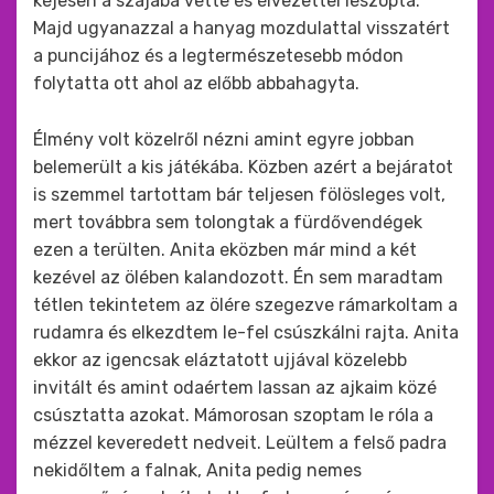
kéjesen a szájába vette és élvezettel leszopta.
Majd ugyanazzal a hanyag mozdulattal visszatért
a puncijához és a legtermészetesebb módon
folytatta ott ahol az előbb abbahagyta.
Élmény volt közelről nézni amint egyre jobban
belemerült a kis játékába. Közben azért a bejáratot
is szemmel tartottam bár teljesen fölösleges volt,
mert továbbra sem tolongtak a fürdővendégek
ezen a terülten. Anita eközben már mind a két
kezével az ölében kalandozott. Én sem maradtam
tétlen tekintetem az ölére szegezve rámarkoltam a
rudamra és elkezdtem le-fel csúszkálni rajta. Anita
ekkor az igencsak eláztatott ujjával közelebb
invitált és amint odaértem lassan az ajkaim közé
csúsztatta azokat. Mámorosan szoptam le róla a
mézzel keveredett nedveit. Leültem a felső padra
nekidőltem a falnak, Anita pedig nemes