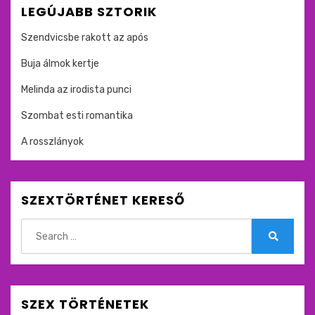
LEGÚJABB SZTORIK
Szendvicsbe rakott az após
Buja álmok kertje
Melinda az irodista punci
Szombat esti romantika
A rosszlányok
SZEXTÖRTÉNET KERESŐ
Search
for:
Search
SZEX TÖRTÉNETEK