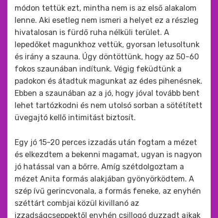
módon tettük ezt, mintha nem is az első alakalom
lenne. Aki esetleg nem ismeri a helyet ez a részleg
hivatalosan is fürdő ruha nélküli terület. A
lepedőket magunkhoz vettük, gyorsan letusoltunk
és irány a szauna. Úgy döntöttünk, hogy az 50-60
fokos szaunában indítunk. Végig feküdtünk a
padokon és átadtuk magunkat az édes pihenésnek.
Ebben a szaunában az a jó, hogy jóval tovább bent
lehet tartózkodni és nem utolsó sorban a sötétített
üvegajtó kellő intimitást biztosít.
Egy jó 15-20 perces izzadás után fogtam a mézet
és elkezdtem a bekenni magamat, ugyan is nagyon
jó hatással van a bőrre. Amíg szétdolgoztam a
mézet Anita formás alakjában gyönyörködtem. A
szép ívű gerincvonala, a formás feneke, az enyhén
széttárt combjai közül kivillanó az
izzadságcseppektől enyhén csillogó duzzadt ajkak