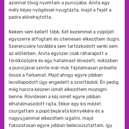
azonnal tövig nyomtam a puncijába. Anita egy
mély kéjes nyögéssel nyugtázta, majd a fejét a
padra előrehajtotta.
Nekem sem kellett több. Két kezemmel a csípőjét
egyszerre átfogtam és ütemesen elkezdtem dugni.
Szerencsére továbbra sem tartózkodott senki sem
az előtérben. Anita egyszer csak ráharapott a
törölközőjére és egy hatalmast élvezett, miközben
a puncijával szinte már-már fájdalmasan préselte
össze a farkamat. Majd ahogy egyre jobban
lecsillapodott úgy engedett a szorításból. Én pedig
még harcra készen ismét elkezdtem mozogni
benne. Rövidesen a kéj ismét egyre jobban
elhatalmasodott rajta. Ekkor egy kis mézet
csurgattam a popó bejárata környékére és a
nagyujjammal elkezdtem izgatni, majd
fokozatosan egyre jobban belecsúsztattam, így