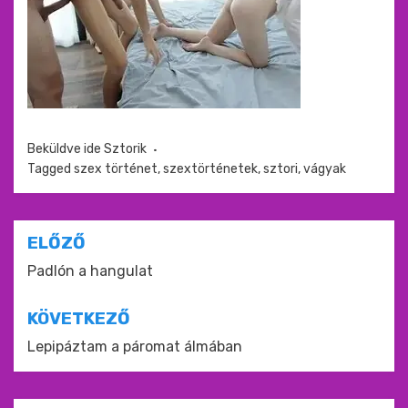
Beküldve ide
Sztorik
Tagged
szex történet
,
szextörténetek
,
sztori
,
vágyak
Bejegyzés
ELŐZŐ
navigáció
Padlón a hangulat
KÖVETKEZŐ
Lepipáztam a páromat álmában