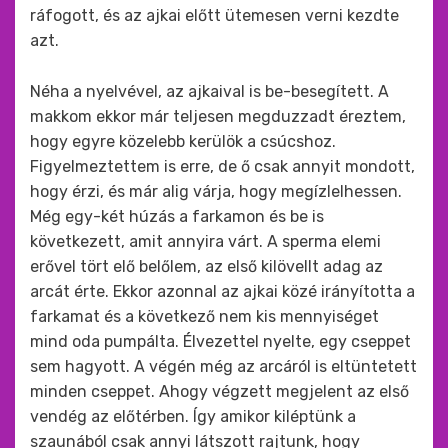
ráfogott, és az ajkai előtt ütemesen verni kezdte
azt.
Néha a nyelvével, az ajkaival is be-besegített. A
makkom ekkor már teljesen megduzzadt éreztem,
hogy egyre közelebb kerülök a csúcshoz.
Figyelmeztettem is erre, de ő csak annyit mondott,
hogy érzi, és már alig várja, hogy megízlelhessen.
Még egy-két húzás a farkamon és be is
következett, amit annyira várt. A sperma elemi
erővel tört elő belőlem, az első kilövellt adag az
arcát érte. Ekkor azonnal az ajkai közé irányította a
farkamat és a következő nem kis mennyiséget
mind oda pumpálta. Élvezettel nyelte, egy cseppet
sem hagyott. A végén még az arcáról is eltüntetett
minden cseppet. Ahogy végzett megjelent az első
vendég az előtérben. Így amikor kiléptünk a
szaunából csak annyi látszott rajtunk, hogy