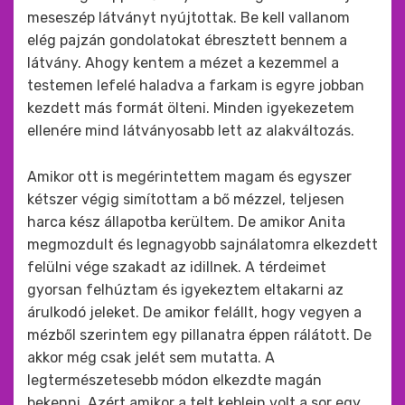
meseszép látványt nyújtottak. Be kell vallanom
elég pajzán gondolatokat ébresztett bennem a
látvány. Ahogy kentem a mézet a kezemmel a
testemen lefelé haladva a farkam is egyre jobban
kezdett más formát ölteni. Minden igyekezetem
ellenére mind látványosabb lett az alakváltozás.
Amikor ott is megérintettem magam és egyszer
kétszer végig simítottam a bő mézzel, teljesen
harca kész állapotba kerültem. De amikor Anita
megmozdult és legnagyobb sajnálatomra elkezdett
felülni vége szakadt az idillnek. A térdeimet
gyorsan felhúztam és igyekeztem eltakarni az
árulkodó jeleket. De amikor felállt, hogy vegyen a
mézből szerintem egy pillanatra éppen rálátott. De
akkor még csak jelét sem mutatta. A
legtermészetesebb módon elkezdte magán
bekenni. Azért amikor a telt keblein volt a sor egy