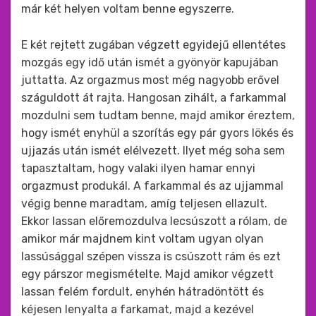
már két helyen voltam benne egyszerre.
E két rejtett zugában végzett egyidejű ellentétes
mozgás egy idő után ismét a gyönyör kapujában
juttatta. Az orgazmus most még nagyobb erővel
száguldott át rajta. Hangosan zihált, a farkammal
mozdulni sem tudtam benne, majd amikor éreztem,
hogy ismét enyhül a szorítás egy pár gyors lökés és
ujjazás után ismét elélvezett. Ilyet még soha sem
tapasztaltam, hogy valaki ilyen hamar ennyi
orgazmust produkál. A farkammal és az ujjammal
végig benne maradtam, amíg teljesen ellazult.
Ekkor lassan előremozdulva lecsúszott a rólam, de
amikor már majdnem kint voltam ugyan olyan
lassúsággal szépen vissza is csúszott rám és ezt
egy párszor megismételte. Majd amikor végzett
lassan felém fordult, enyhén hátradöntött és
kéjesen lenyalta a farkamat, majd a kezével