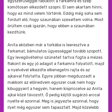
egyszerűséggel rábukott a farkamra és szép
komótosan elkezdett szopni. El sem akartam hinni,
hogy ez mind velem történik. Eddig még soha sem
fordult elő, hogy szaunában szexeltem volna. Most
örültem csak igazán, hogy ebben a szaunában
kezdtünk.
Anita eközben már a torkába is leeresztve a
farkamat, bámulatos ügyességgel tovább szopott.
Egy levegővételnyi szünetet tartva fogta a mézes
flakont és egy jó adagot a farkamra folyatott, majd
a nyelvével elkezdte elkenegetni rajta és az
ajkaival folytatta. Egyre jobban megduzzadt a
makkom az előnedvem egyszer csak nem hogy
kibuggyant a hegyén, hanem kispriccelve az Anita
ajkai közé távozott. Ő pedig kéjtől sugárzó arccal
nyelte el azonnal. Meg is jegyezte azonnal, hogy
ilyet még egyszer sem tapasztalt. Majd közelebb