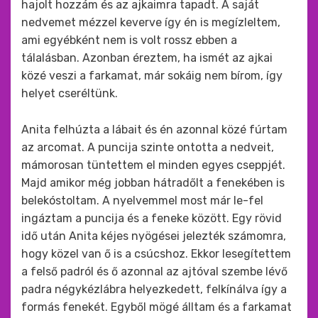
hajolt hozzám és az ajkaimra tapadt. A saját
nedvemet mézzel keverve így én is megízleltem,
ami egyébként nem is volt rossz ebben a
tálalásban. Azonban éreztem, ha ismét az ajkai
közé veszi a farkamat, már sokáig nem bírom, így
helyet cseréltünk.
Anita felhúzta a lábait és én azonnal közé fúrtam
az arcomat. A puncija szinte ontotta a nedveit,
mámorosan tüntettem el minden egyes cseppjét.
Majd amikor még jobban hátradőlt a fenekében is
belekóstoltam. A nyelvemmel most már le-fel
ingáztam a puncija és a feneke között. Egy rövid
idő után Anita kéjes nyögései jelezték számomra,
hogy közel van ő is a csúcshoz. Ekkor lesegítettem
a felső padról és ő azonnal az ajtóval szembe lévő
padra négykézlábra helyezkedett, felkínálva így a
formás fenekét. Egyből mögé álltam és a farkamat