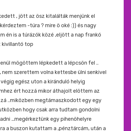
ide
:
edett , jött az ösz kitalálták menjünk el
kérdeztem -túra ? mire ö oké :)) és nagy
am én is a túrázók közé ,eljött a nap frankó
 kivillantó top
tlenül mögöttem lépkedett a lépcsön fel ..
 nem szerettem volna kettesbe ülni senkivel
végig egész uton a kiránduló helyig
lemhez ért hozzá mikor áthajolt elöttem az
zzá ..miközben megtámaszkodott egy egy
 utközben hogy csak arra tudtam gondolni
radni …megérkeztünk egy pihenöhelyre
tra a buszon kutattam a ,pénztárcám, után a