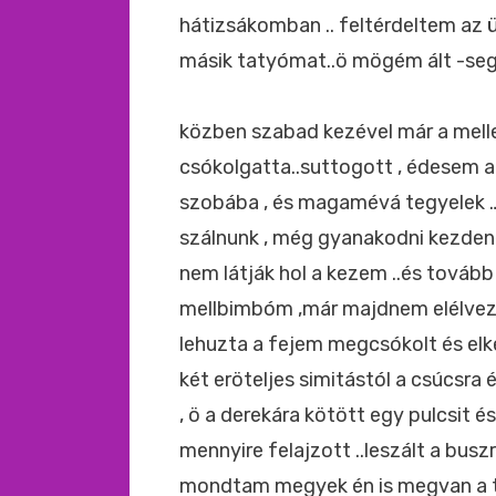
hátizsákomban .. feltérdeltem az 
másik tatyómat..ö mögém ált -seg
közben szabad kezével már a mell
csókolgatta..suttogott , édesem a
szobába , és magamévá tegyelek …
szálnunk , még gyanakodni kezdenek
nem látják hol a kezem ..és tovább
mellbimbóm ,már majdnem elélvezte
lehuzta a fejem megcsókolt és elke
két eröteljes simitástól a csúcs
, ö a derekára kötött egy pulcsit é
mennyire felajzott ..leszált a busz
mondtam megyek én is megvan a tá