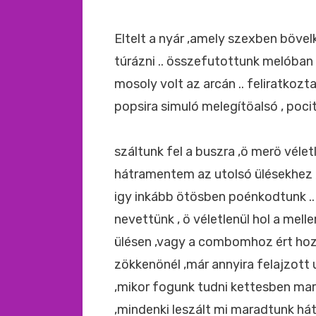
Eltelt a nyár ,amely szexben bövelk
túrázni .. összefutottunk melóban 
mosoly volt az arcán .. feliratkozt
popsira simuló melegítöalsó , pocit
száltunk fel a buszra ,ö merö véle
hátramentem az utolsó ülésekhez ,
igy inkább ötösben poénkodtunk .. 
nevettünk , ö véletlenül hol a mel
ülésen ,vagy a combomhoz ért ho
zökkenönél ,már annyira felajzott
,mikor fogunk tudni kettesben ma
,mindenki leszált mi maradtunk há