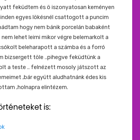
nyatt feküdtem és ö iszonyatosan keményen
inden egyes lökésnél csattogott a puncim
imádtam hogy nem bánik porcelán babaként
 nem lehet leirni mikor végre belemarkolt a
sókolt beleharapott a számba és a forró
m bizsergett töle ..pihegve feküdtünk a
lt a teste .. felnézett mosoly játszott az
zemeimet ,bár együtt aludhatnánk édes kis
ottam ,holnapra elintézem.
örténeteket is:
ok