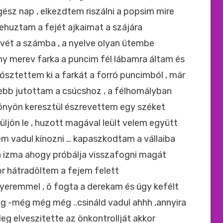
ész nap , elkezdtem riszálni a popsim mire
lehuztam a fejét ajkaimat a szájára
vét a számba , a nyelve olyan ütembe
y merev farka a puncim fél lábamra áltam és
ztettem ki a farkát a forró puncimból , már
elebb jutottam a csúcshoz , a félhomályban
önyön keresztül észrevettem egy széket
üljön le , huzott magával leült velem együtt
m vadul kínozni … kapaszkodtam a vállaiba
 izma ahogy próbálja visszafogni magát
kor hátradöltem a fejem felett
eremmel , ö fogta a derekam és úgy kefélt
eg -még még még ..csináld vadul ahhh ,annyira
eg elveszitette az önkontrollját akkor