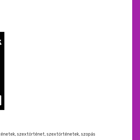
ténetek
,
szextörténet
,
szextörténetek
,
szopás