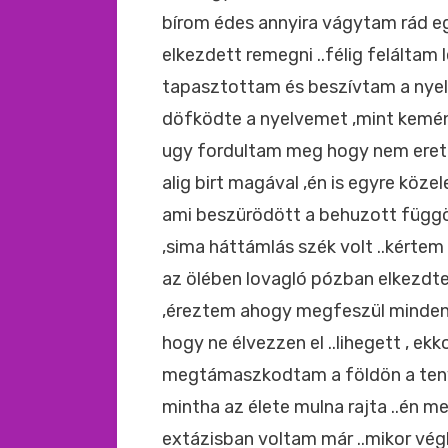
bírom édes annyira vágytam rád eg
elkezdett remegni ..félig feláltam 
tapasztottam és beszívtam a nyel
döfködte a nyelvemet ,mint kemén
ugy fordultam meg hogy nem eretós
alig birt magával ,én is egyre köz
ami beszürödött a behuzott függ
,sima háttámlás szék volt ..kértem 
az ölében lovagló pózban elkezdte
,éreztem ahogy megfeszül minden
hogy ne élvezzen el ..lihegett , ek
megtámaszkodtam a földön a teny
mintha az élete mulna rajta ..én m
extázisban voltam már ..mikor végl