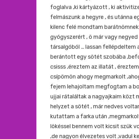
foglalva ,ki kártyázott , ki aktiv
felmászunk a hegyre , és utánna e
kilenc felé mondtam barátnömnek
gyógyszerért , ö már vagy negyed ó
társalgóból … lassan fellépdeltem 
berántott egy sötét szobába ,bef
csisss ,éreztem az illatát , éreztem
csípömön ahogy megmarkolt ,ahogy 
fejem lehajoltam megfogtam a bok
ujjai rátaláltak a nagyajkaim közt
helyzet a sötét , már nedves voltam
kutattam a farka után ,megmarko
lökéssel bennem volt kicsit szük 
,de nagyon élvezetes volt ,vadul k