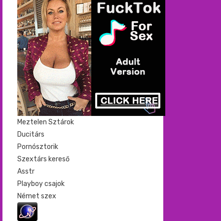
Meztelen Sztárok
Ducitárs
Pornósztorik
Szextárs kereső
Asstr
Playboy csajok
Német szex