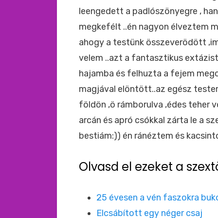
leengedett a padlószönyegre , ha
megkefélt ..én nagyon élveztem m
ahogy a testünk összeverödött ,
velem ..azt a fantasztikus extázist
hajamba és felhuzta a fejem megc
magjával elöntött..az egész teste
földön ,ö rámborulva ,édes teher vo
arcán és apró csókkal zárta le a s
bestiám:)) én ránéztem és kacsint
Olvasd el ezeket a szext
25 évesen a vén faszokra buk
Elcsábított egy néger csaj