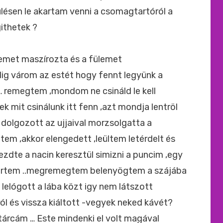
ülésen le akartam venni a csomagtartóról a
ithetek ?
emet maszírozta és a fülemet
lig várom az estét hogy fennt legyünk a
 remegtem ,mondom ne csináld le kell
 mit csinálunk itt fenn ,azt mondja lentröl
 dolgozott az ujjaival morzsolgatta a
m ,akkor elengedett ,leültem letérdelt és
zdte a nacin keresztül simizni a puncim ,egy
ra értem ..megremegtem belenyögtem a szájába
s lelógott a lába közt igy nem látszott
ról és vissza kiáltott -vegyek neked kávét?
rcám … Este mindenki el volt magával