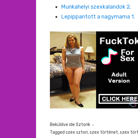
Munkahelyi szexkalandok 2.
Lepippantott a nagymama 1.
Beküldve ide
Sztorik
Tagged
szex sztori
,
szex történet
,
szex tör