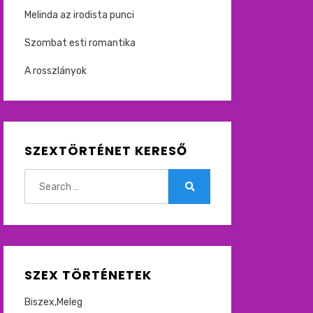
Melinda az irodista punci
Szombat esti romantika
A rosszlányok
SZEXTÖRTÉNET KERESŐ
Search
for:
Search
SZEX TÖRTÉNETEK
Biszex,Meleg