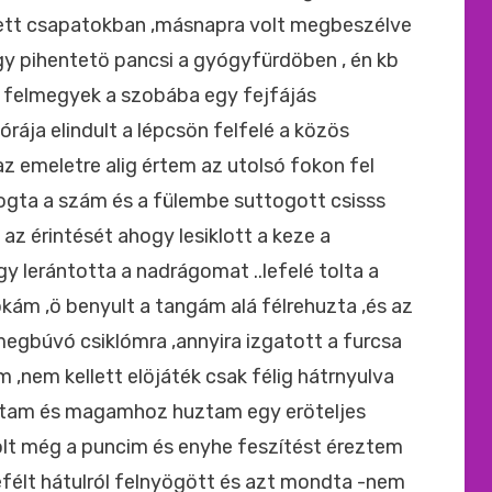
itizett csapatokban ,másnapra volt megbeszélve
gy pihentetö pancsi a gyógyfürdöben , én kb
 felmegyek a szobába egy fejfájás
rája elindult a lépcsön felfelé a közös
az emeletre alig értem az utolsó fokon fel
ogta a szám és a fülembe suttogott csisss
 az érintését ahogy lesiklott a keze a
lerántotta a nadrágomat ..lefelé tolta a
ám ,ö benyult a tangám alá félrehuzta ,és az
 megbúvó csiklómra ,annyira izgatott a furcsa
 ,nem kellett elöjáték csak félig hátrnyulva
ltam és magamhoz huztam egy eröteljes
volt még a puncim és enyhe feszítést éreztem
efélt hátulról felnyögött és azt mondta -nem