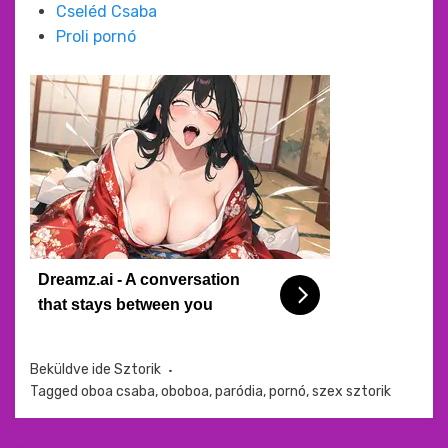
Cseléd Csaba
Proli pornó
Dreamz.ai - A conversation
that stays between you
Beküldve ide
Sztorik
Tagged
oboa csaba
,
oboboa
,
paródia
,
pornó
,
szex sztorik