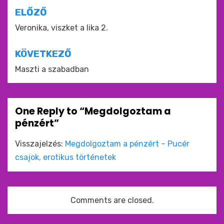
Bejegyzés
ELŐZŐ
navigáció
Veronika, viszket a lika 2.
KÖVETKEZŐ
Maszti a szabadban
One Reply to “Megdolgoztam a
pénzért”
Visszajelzés:
Megdolgoztam a pénzért – Pucér
csajok, erotikus történetek
Comments are closed.