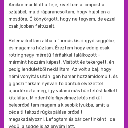
Amikor már lilult a feje, kivettem a lompost a
szájából, majd ráparancsoltam, hogy hajoljon a
mosdóra. Ő könyörgött, hogy ne tegyem, de ezzel
csak jobban feltüzelt.
Belemarkoltam abba a formás kis ringyó seggébe,
és magamra húztam. Éreztem hogy eddig csak
rotringhegy méretű férfiakkal találkozott –
mármint hozzám képest. Visított és tekergett, én
pedig lendületből nekiálltam. Az volt a baj, hogy
némi vonyítás után igen hamar hozzámidomult, és
gigászi farkam nyilván földöntúli élvezettel
ajándékozta meg, így valami más büntetést kellett
kitaláljak. Mindenféle figyelmeztetés nélkül
belepróbáltam magam a kisebbik lyukba, amit a
céda tiltakozó rúgkapálása próbált
megakadályozni. Lefogtam és bár centinként , de
végül a segge is az enyém lett.