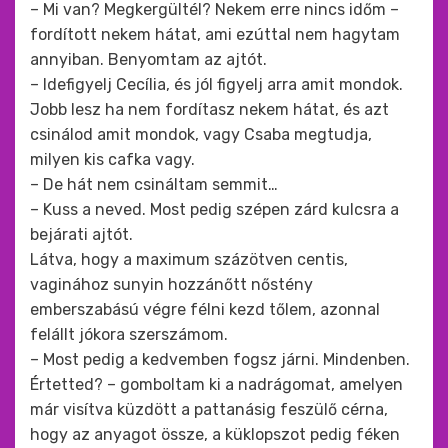
– Mi van? Megkergültél? Nekem erre nincs időm –
fordított nekem hátat, ami ezúttal nem hagytam
annyiban. Benyomtam az ajtót.
– Idefigyelj Cecília, és jól figyelj arra amit mondok.
Jobb lesz ha nem fordítasz nekem hátat, és azt
csinálod amit mondok, vagy Csaba megtudja,
milyen kis cafka vagy.
– De hát nem csináltam semmit…
– Kuss a neved. Most pedig szépen zárd kulcsra a
bejárati ajtót.
Látva, hogy a maximum százötven centis,
vaginához sunyin hozzánőtt nőstény
emberszabású végre félni kezd tőlem, azonnal
felállt jókora szerszámom.
– Most pedig a kedvemben fogsz járni. Mindenben.
Értetted? – gomboltam ki a nadrágomat, amelyen
már visítva küzdött a pattanásig feszülő cérna,
hogy az anyagot össze, a küklopszot pedig féken