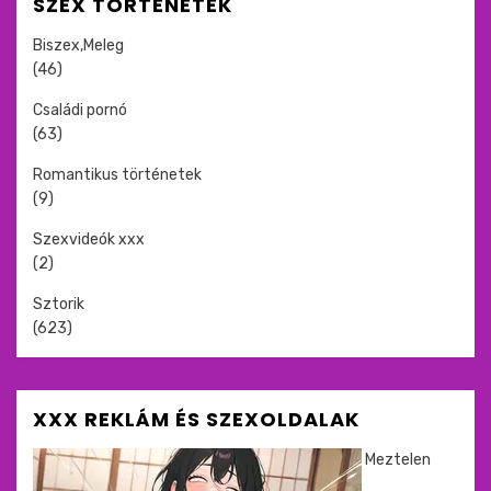
SZEX TÖRTÉNETEK
Biszex,Meleg
(46)
Családi pornó
(63)
Romantikus történetek
(9)
Szexvideók xxx
(2)
Sztorik
(623)
XXX REKLÁM ÉS SZEXOLDALAK
Meztelen