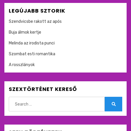
LEGÚJABB SZTORIK
Szendvicsbe rakott az após
Buja álmok kertje
Melinda az irodista punci
Szombat esti romantika
A rosszlányok
SZEXTÖRTÉNET KERESŐ
Search
for:
Search