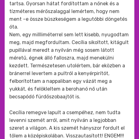
tartsa. Gyorsan hátat fordítottam a nőnek és a
tízméteres mérőszalaggal lemértem, hogy nem
ment –e össze büszkeségem a legutóbbi döngetés
óta.
Nem, egy millliméterrel sem lett kisebb, nyugodtam
meg, majd megfordultam. Cecília sikoltott, kitágult
pupillával meredt a nyilván még sosem látott
méretű, égnek álló falloszra, majd menekülni
kezdett. Természetesen utolértem, bár eközben a
bránerrel levertem a pultról a kenyérpirítót,
felborítottam a nappaliban egy vázát meg a
yukkát, és felökleltem a berohanó nő után
becsapódó fürdőszobaajtót is.
Cecília remegve lapult a csempéhez, nem tudta
levenni szemét arról, amit nyilván a legjobban
szeret a világon. A kis szemét hányszor fordult el
tőlem a középiskolában. Visszautasított! ENGEM!!!