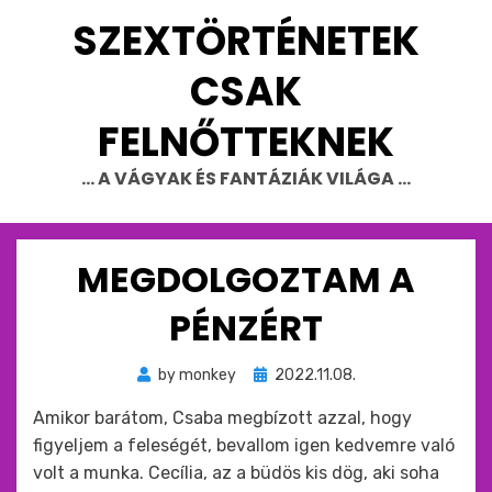
Skip
SZEXTÖRTÉNETEK
to
content
CSAK
FELNŐTTEKNEK
… A VÁGYAK ÉS FANTÁZIÁK VILÁGA …
MEGDOLGOZTAM A
PÉNZÉRT
Beküldve
by
monkey
2022.11.08.
ide
Amikor barátom, Csaba megbízott azzal, hogy
:
figyeljem a feleségét, bevallom igen kedvemre való
volt a munka. Cecília, az a büdös kis dög, aki soha