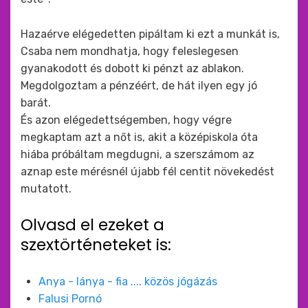
Hazaérve elégedetten pipáltam ki ezt a munkát is,
Csaba nem mondhatja, hogy feleslegesen
gyanakodott és dobott ki pénzt az ablakon.
Megdolgoztam a pénzéért, de hát ilyen egy jó
barát.
És azon elégedettségemben, hogy végre
megkaptam azt a nőt is, akit a középiskola óta
hiába próbáltam megdugni, a szerszámom az
aznap este mérésnél újabb fél centit növekedést
mutatott.
Olvasd el ezeket a
szextörténeteket is:
Anya - lánya - fia .... közös jógázás
Falusi Pornó