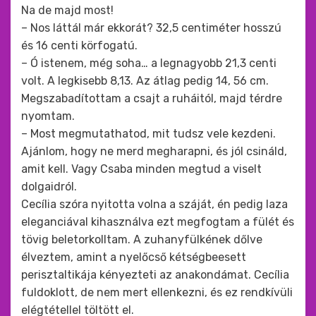
Na de majd most!
– Nos láttál már ekkorát? 32,5 centiméter hosszú
és 16 centi körfogatú.
– Ó istenem, még soha… a legnagyobb 21,3 centi
volt. A legkisebb 8,13. Az átlag pedig 14, 56 cm.
Megszabadítottam a csajt a ruháitól, majd térdre
nyomtam.
– Most megmutathatod, mit tudsz vele kezdeni.
Ajánlom, hogy ne merd megharapni, és jól csináld,
amit kell. Vagy Csaba minden megtud a viselt
dolgaidról.
Cecília szóra nyitotta volna a száját, én pedig laza
eleganciával kihasználva ezt megfogtam a fülét és
tövig beletorkolltam. A zuhanyfülkének dőlve
élveztem, amint a nyelőcső kétségbeesett
perisztaltikája kényezteti az anakondámat. Cecília
fuldoklott, de nem mert ellenkezni, és ez rendkívüli
elégtétellel töltött el.