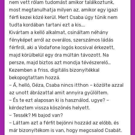
nem vett rólam tudomást amikor találkoztunk,
most megtanulhatja milyen az, amikor egy igazi
férfi kezei közé kerül. Mert Csaba úgy tűnik nem
tudta kordában tartani ezt a kis….
Kivártam a kellő alkalmat, csináltam néhány
fényképet arról az overálos, szerszámos ládás
férfiról, aki a Vodafone logós kocsival érkezett,
majd körülbelül egy óra múltán távozott. Na
persze, majd biztos azt mondja tévészerelő…
Kezemben a friss, digitális bizonyítékkal
bekopogtattam hozzá.
– Á, helló, Géza, Csaba nincs itthon – közölte azzal
az unott ábrázattal amit annyira gyűlöltem.
– És te ezt alaposan ki is használod, ugye? –
kérdeztem vissza köszönés helyett.
– Tessék? Mi bajod van?
– Láttam azt a férfit bejönni hozzád az előbb, és
már bizonyítékom is van, hogy megcsalod Csabát.