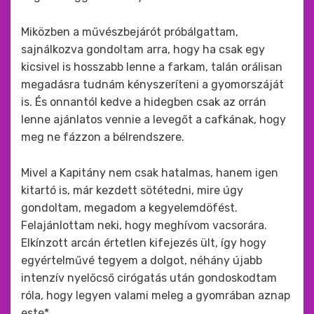
Miközben a művészbejárót próbálgattam,
sajnálkozva gondoltam arra, hogy ha csak egy
kicsivel is hosszabb lenne a farkam, talán orálisan
megadásra tudnám kényszeríteni a gyomorszáját
is. És onnantól kedve a hidegben csak az orrán
lenne ajánlatos vennie a levegőt a cafkának, hogy
meg ne fázzon a bélrendszere.
Mivel a Kapitány nem csak hatalmas, hanem igen
kitartó is, már kezdett sötétedni, mire úgy
gondoltam, megadom a kegyelemdöfést.
Felajánlottam neki, hogy meghívom vacsorára.
Elkínzott arcán értetlen kifejezés ült, így hogy
egyértelművé tegyem a dolgot, néhány újabb
intenzív nyelőcső cirógatás után gondoskodtam
róla, hogy legyen valami meleg a gyomrában aznap
este*.