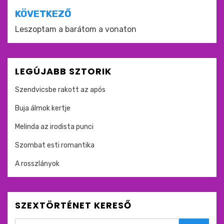
KÖVETKEZŐ
Leszoptam a barátom a vonaton
LEGÚJABB SZTORIK
Szendvicsbe rakott az após
Buja álmok kertje
Melinda az irodista punci
Szombat esti romantika
A rosszlányok
SZEXTÖRTÉNET KERESŐ
Search