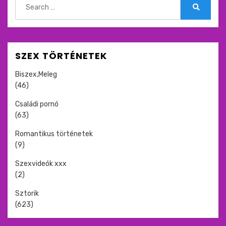
for:
Search
SZEX TÖRTÉNETEK
Biszex,Meleg
(46)
Családi pornó
(63)
Romantikus történetek
(9)
Szexvideók xxx
(2)
Sztorik
(623)