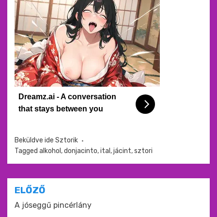
Dreamz.ai - A conversation
that stays between you
Beküldve ide
Sztorik
Tagged
alkohol
,
donjacinto
,
ital
,
jácint
,
sztori
Bejegyzés
ELŐZŐ
navigáció
A jóseggű pincérlány