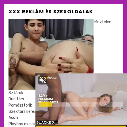
XXX REKLÁM ÉS SZEXOLDALAK
Meztelen
Sztárok
Ducitárs
Pornósztorik
Szextárs kereső
Asstr
Playboy csajok