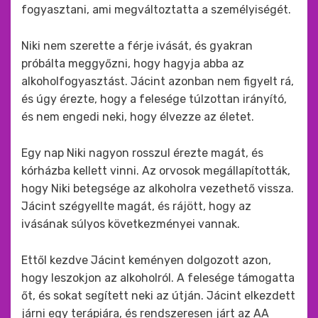
fogyasztani, ami megváltoztatta a személyiségét.
Niki nem szerette a férje ivását, és gyakran
próbálta meggyőzni, hogy hagyja abba az
alkoholfogyasztást. Jácint azonban nem figyelt rá,
és úgy érezte, hogy a felesége túlzottan irányító,
és nem engedi neki, hogy élvezze az életet.
Egy nap Niki nagyon rosszul érezte magát, és
kórházba kellett vinni. Az orvosok megállapították,
hogy Niki betegsége az alkoholra vezethető vissza.
Jácint szégyellte magát, és rájött, hogy az
ivásának súlyos következményei vannak.
Ettől kezdve Jácint keményen dolgozott azon,
hogy leszokjon az alkoholról. A felesége támogatta
őt, és sokat segített neki az útján. Jácint elkezdett
járni egy terápiára, és rendszeresen járt az AA