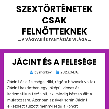
Skip
SZEXTÖRTÉNETEK
to
content
CSAK
FELNŐTTEKNEK
… A VÁGYAK ÉS FANTÁZIÁK VILÁGA …
JÁCINT ÉS A FELESÉGE
Beküldve
by
monkey
2023.04.18.
ide
Jácint és a felesége, Niki, régóta házasok voltak.
:
Jácint kezdetben egy jóképű, vicces és
karizmatikus férfi volt, aki mindig készen állt a
mulatozásra. Azonban az évek során Jácint
elkezdett túlzott mennyiségű alkoholt