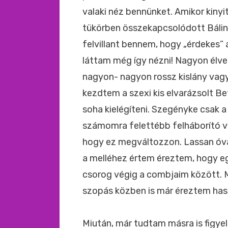
valaki néz bennünket. Amikor kiny
tükörben összekapcsolódott Bálint
felvillant bennem, hogy „érdekes”
láttam még így nézni! Nagyon élve
nagyon- nagyon rossz kislány vag
kezdtem a szexi kis elvarázsolt Be
soha kielégíteni. Szegényke csak 
számomra felettébb felháborító vo
hogy ez megváltozzon. Lassan óva
a melléhez értem éreztem, hogy e
csorog végig a combjaim között. 
szopás közben is már éreztem has
Miután, már tudtam másra is figye