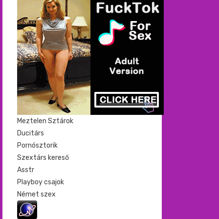
Meztelen Sztárok
Ducitárs
Pornósztorik
Szextárs kereső
Asstr
Playboy csajok
Német szex