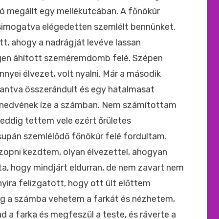
tó megállt egy mellékutcában. A főnökúr
t simogatva elégedetten szemlélt bennünket.
t, ahogy a nadrágját levéve lassan
égen áhított szeméremdomb felé. Szépen
nnyei élvezet, volt nyalni. Már a második
kantva összerándult és egy hatalmasat
a nedvének íze a számban. Nem számítottam
 eddig tettem vele ezért őrületes
upán szemlélődő főnökúr felé fordultam.
opni kezdtem, olyan élvezettel, ahogyan
ta, hogy mindjárt eldurran, de nem zavart nem
yira felizgatott, hogy ott ült előttem
g a számba vehetem a farkát és nézhetem,
d a farka és megfeszül a teste, és ráverte a