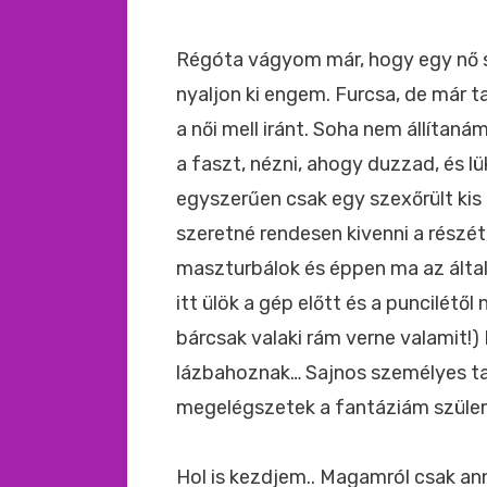
Régóta vágyom már, hogy egy nő
nyaljon ki engem. Furcsa, de már 
a női mell iránt. Soha nem állítan
a faszt, nézni, ahogy duzzad, és l
egyszerűen csak egy szexőrült kis 
szeretné rendesen kivenni a részé
maszturbálok és éppen ma az általa
itt ülök a gép előtt és a puncilétől
bárcsak valaki rám verne valamit!)
lázbahoznak… Sajnos személyes ta
megelégszetek a fantáziám szülem
Hol is kezdjem.. Magamról csak ann