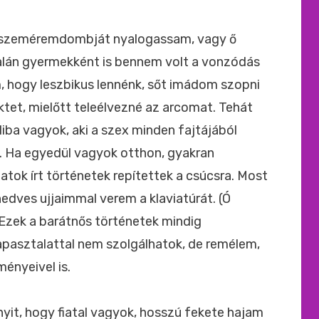
ide
:
 szeméremdombját nyalogassam, vagy ő
talán gyermekként is bennem volt a vonzódás
ám, hogy leszbikus lennénk, sőt imádom szopni
üktet, mielőtt teleélvezné az arcomat. Tehát
liba vagyok, aki a szex minden fajtájából
t. Ha egyedül vagyok otthon, gyakran
tok írt történetek repítettek a csúcsra. Most
 nedves ujjaimmal verem a klaviatúrát. (Ó
 Ezek a barátnős történetek mindig
pasztalattal nem szolgálhatok, de remélem,
ényeivel is.
yit, hogy fiatal vagyok, hosszú fekete hajam