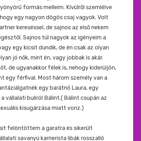
yönyörű formás melleim. Kívülről szemlélve
, hogy egy nagyon dögös csaj vagyok. Volt
rtner kereséssel, de sajnos az első nekem
egésztől. Sajnos túl nagyok az igényeim a
vagy egy kicsit dundik, de én csak az olyan
lyan jó nők, mint én, vagy jobbak is akár.
nőt, de ugyanakkor félek is, nehogy kiderüljön,
t egy férfival. Most három személy van a
antáziálgatnék egy barátnő Laura, egy
vállalati buliról Bálint.( Bálint csupán az
exuális kisugárzása miatt vonz.)
sit felöntöttem a garatra és sikerült
lalati savanyú karrierista libák rosszalló