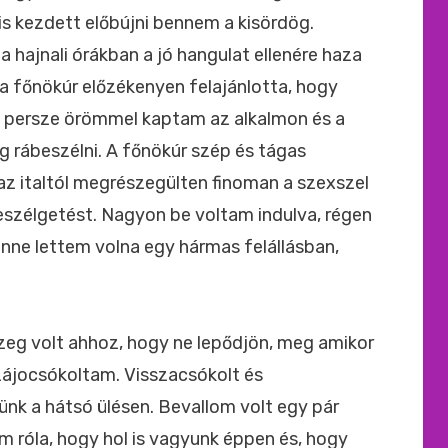
is kezdett előbújni bennem a kisördög.
 hajnali órákban a jó hangulat ellenére haza
t a főnökúr előzékenyen felajánlotta, hogy
n persze örömmel kaptam az alkalmon és a
 rábeszélni. A főnökúr szép és tágas
az italtól megrészegülten finoman a szexszel
szélgetést. Nagyon be voltam indulva, régen
nne lettem volna egy hármas felállásban,
zeg volt ahhoz, hogy ne lepődjön, meg amikor
zájocsókoltam. Visszacsókolt és
nk a hátsó ülésen. Bevallom volt egy pár
m róla, hogy hol is vagyunk éppen és, hogy