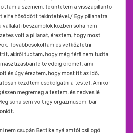
itottam a szemem, tekintetem a visszapillantó
 elfelhősödött tekintetével./ Egy pillanatra
 a vállalati beszámolók közben soha nem
zetes volt a pillanat, éreztem, hogy most
yok. Továbbcsókoltam és vetkőztetni
ttit, akiről tudtam, hogy még férfi nem tudta
a masztizásban lelte eddig örömét, ami
lt és úgy éreztem, hogy most itt az idő,
tosan kezdtem csókolgatni a testét. Amikor
gészen megremeg a testem, és nedves lé
Még soha sem volt így orgazmusom, bár
onlót.
lni nem csupán Bettike nyálamtól csillogó