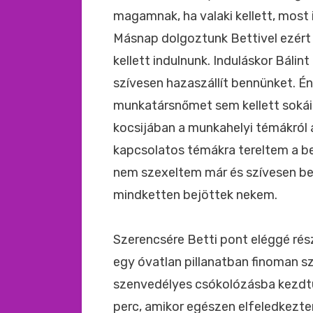
magamnak, ha valaki kellett, most 
Másnap dolgoztunk Bettivel ezért a
kellett indulnunk. Induláskor Bálin
szívesen hazaszállít bennünket. É
munkatársnőmet sem kellett sokáig
kocsijában a munkahelyi témákról 
kapcsolatos témákra tereltem a be
nem szexeltem már és szívesen be
mindketten bejöttek nekem.
Szerencsére Betti pont eléggé rés
egy óvatlan pillanatban finoman s
szenvedélyes csókolózásba kezdtü
perc, amikor egészen elfeledkezte