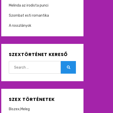
Melinda az irodista punci
Szombat esti romantika
A rosszlányok
SZEXTÖRTÉNET KERESŐ
Search
for:
Search
SZEX TÖRTÉNETEK
Biszex,Meleg