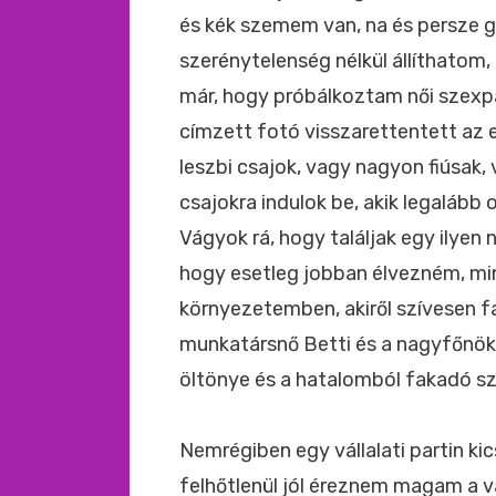
és kék szemem van, na és persze g
szerénytelenség nélkül állíthatom
már, hogy próbálkoztam női szexpa
címzett fotó visszarettentett az 
leszbi csajok, vagy nagyon fiúsak, 
csajokra indulok be, akik legalább o
Vágyok rá, hogy találjak egy ilyen 
hogy esetleg jobban élvezném, min
környezetemben, akiről szívesen f
munkatársnő Betti és a nagyfőnök a 
öltönye és a hatalomból fakadó sz
Nemrégiben egy vállalati partin kic
felhőtlenül jól éreznem magam a vál