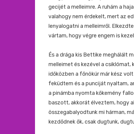
gecijét a melleimre. A ruhám a haj
valahogy nem érdekelt, mert az ed
lenyalogatni a melleimről. Elkezdt
vártam, hogy végre engem is kezel
És a drága kis Bettike meghálált m
melleimet és kezével a csiklómat, 
időközben a főnökúr már kész vol
feküdtem és a punciját nyaltam, am
a pinámba nyomta kőkemény fallos
baszott, akkorát élveztem, hogy a
összegabalyodtunk mi hárman, már
kezdődnek ők, csak dugtunk, dugtu