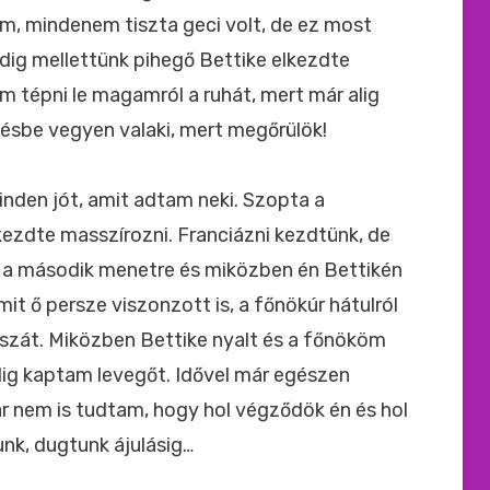
am, mindenem tiszta geci volt, de ez most
dig mellettünk pihegő Bettike elkezdte
em tépni le magamról a ruhát, mert már alig
ésbe vegyen valaki, mert megőrülök!
inden jót, amit adtam neki. Szopta a
kezdte masszírozni. Franciázni kezdtünk, de
t a második menetre és miközben én Bettikén
it ő persze viszonzott is, a főnökúr hátulról
zát. Miközben Bettike nyalt és a főnököm
lig kaptam levegőt. Idővel már egészen
 nem is tudtam, hogy hol végződök én és hol
nk, dugtunk ájulásig…