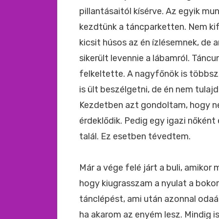
pillantásaitól kísérve. Az egyik 
kezdtünk a táncparketten. Nem kif
kicsit húsos az én ízlésemnek, de 
sikerült levennie a lábamról. Táncu
felkeltette. A nagyfőnök is többsz
is ült beszélgetni, de én nem tula
Kezdetben azt gondoltam, hogy nem
érdeklődik. Pedig egy igazi nőkén
talál. Ez esetben tévedtem.
Már a vége felé járt a buli, amiko
hogy kiugrasszam a nyulat a boko
tánclépést, ami után azonnal odaá
ha akarom az enyém lesz. Mindig 