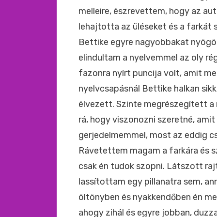
melleire, észrevettem, hogy az au
lehajtotta az üléseket és a farká
Bettike egyre nagyobbakat nyögöt
elindultam a nyelvemmel az oly r
fazonra nyírt puncija volt, amit me
nyelvcsapásnál Bettike halkan sik
élvezett. Szinte megrészegített 
rá, hogy viszonozni szeretné, amit
gerjedelmemmel, most az eddig cs
Rávetettem magam a farkára és sz
csak én tudok szopni. Látszott raj
lassítottam egy pillanatra sem, ann
öltönyben és nyakkendőben én me
ahogy zihál és egyre jobban, duzza