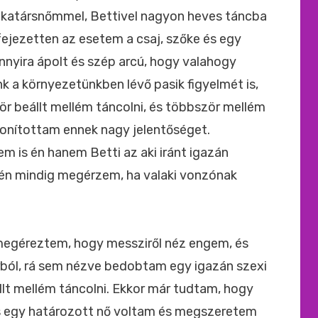
munkatársnőmmel, Bettivel nagyon heves táncba
ejezetten az esetem a csaj, szőke és egy
annyira ápolt és szép arcú, hogy valahogy
nk a környezetünkben lévő pasik figyelmét is,
ör beállt mellém táncolni, és többször mellém
jdonítottam ennek nagy jelentőséget.
 is én hanem Betti az aki iránt igazán
t én mindig megérzem, ha valaki vonzónak
r megéreztem, hogy messziről néz engem, és
rból, rá sem nézve bedobtam egy igazán szexi
llt mellém táncolni. Ekkor már tudtam, hogy
is egy határozott nő voltam és megszeretem