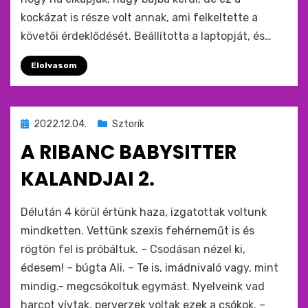
kockázat is része volt annak, ami felkeltette a
követői érdeklődését. Beállította a laptopját, és…
Elolvasom
Beküldve
2022.12.04.
Sztorik
ide
A RIBANC BABYSITTER
:
KALANDJAI 2.
by
monkey
Délután 4 körül értünk haza, izgatottak voltunk
mindketten. Vettünk szexis fehérneműt is és
rögtön fel is próbáltuk. – Csodásan nézel ki,
édesem! – búgta Ali. – Te is, imádnivaló vagy, mint
mindig.- megcsókoltuk egymást. Nyelveink vad
harcot vívtak, perverzek voltak ezek a csókok. –