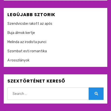
LEGÚJABB SZTORIK
Szendvicsbe rakott az após
Buja álmok kertje
Melinda az irodista punci
Szombat esti romantika
A rosszlányok
SZEXTÖRTÉNET KERESŐ
Search
for:
Search