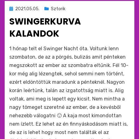
Beküldve
2021.05.05.
Sztorik
ide
SWINGERKURVA
:
KALANDOK
by
monkey
1 hónap telt el Swinger Nacht óta. Voltunk lenn
szombaton, de az a pörgés, bulizás amit pénteken
megszokott az ember az szombatra eltűnik. Fél 10-
kor még alig lézengtek, sehol semmi nem történt,
ezért eldöntöttük maradunk a pénteknél. Nagyon
korán leértünk, talán az izgatottság miatt is. Alig
voltak, ami meg is lepett egy kicsit. Nem mintha a
nagy tömeget szeretné az ember, de a kevésből
nehezebb válogatni 🙂 A kaja most kimondottan
nem ízlett. Ez lehet az én finnyáskodásom miatt is,
de az is lehet hogy most nem találták el az