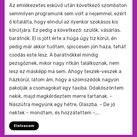
by
monkey
Az emlékezetes esküvő után következő szombaton
semmilyen programunk sem volt a nejemmel, ezért
ő kitalálta, hogy elindul az ilyenkor szokásos kis
körútjára. Ez pedig a következő: szülők, vásárlás,
barátnők. El is jött érte a húga úgy tíz körül, én
pedig már akkor tudtam, spiccesen jön haza, tehát
csodás este lesz. A barátnőkkel mindig
pezsgőznek, mikor nagy ritkán találkoznak, nem
lesz ez másképp ma sem. Ahogy teszek-veszek a
házkörül, látom ám, hogy a szomszédok nagyon
pakolják a csomagokat egy taxiba. Odaköszöntem
nekik, majd megkérdeztem merre tartanak. –
Nászútra megyünk egy hétre, Olaszba. – De jó
nektek – mondtam, és hozzátettem -,…
Elolvasom