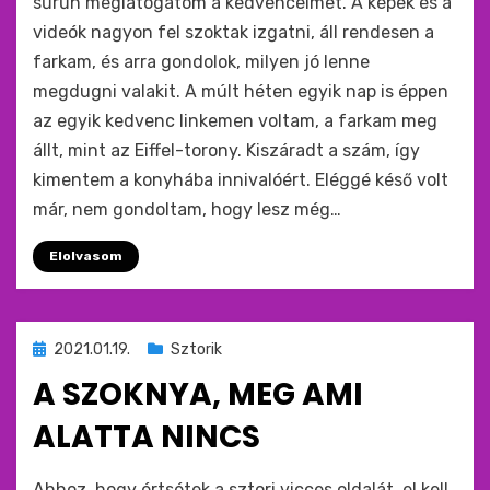
sűrűn meglátogatom a kedvenceimet. A képek és a
videók nagyon fel szoktak izgatni, áll rendesen a
farkam, és arra gondolok, milyen jó lenne
megdugni valakit. A múlt héten egyik nap is éppen
az egyik kedvenc linkemen voltam, a farkam meg
állt, mint az Eiffel-torony. Kiszáradt a szám, így
kimentem a konyhába innivalóért. Eléggé késő volt
már, nem gondoltam, hogy lesz még…
Elolvasom
Beküldve
2021.01.19.
Sztorik
ide
A SZOKNYA, MEG AMI
:
ALATTA NINCS
by
monkey
Ahhoz, hogy értsétek a sztori vicces oldalát, el kell