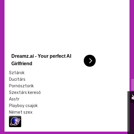
Dreamz.ai - Your perfect AI
Girlfriend
Sztárok
Ducitárs
Pornósztorik
Szextárs kereső
Asstr
Playboy csajok
Német szex