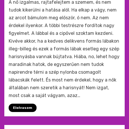
A nő izgalmas, rajtafelejtem a szemem, és nem
tudok kikerülni a hatása alól. Ha elkap a vágy, nem
az arcot bámulom meg először, ó nem. Az nem
érdekel ilyenkor. A többi testrészre fordítok nagy
figyelmet. A lábbal és a cipővel szoktam kezdeni.
Kivéve akkor, ha a kedves delikvens formás lábakon
illeg-billeg és ezek a formás lábak esetleg egy szép
harisnyásba vannak bújtatva. Hiába, no, lehet hogy
maradinak hatok, de egyszerűen nem tudok
napirendre térni a szép nylonba csomagolt
lábacskák felett. És most nem érdekel, hogy a nők
általában nem szeretik a harisnyát! Nem izgat,
most csak a saját vágyam, azaz…
Elolvasom