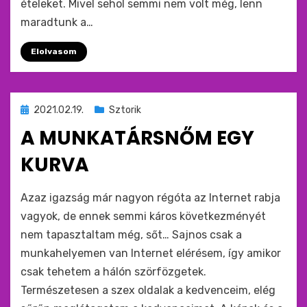
ételeket. Mivel sehol semmi nem volt még, lenn
maradtunk a…
Elolvasom
Beküldve
2021.02.19.
Sztorik
ide
A MUNKATÁRSNŐM EGY
:
KURVA
by
monkey
Azaz igazság már nagyon régóta az Internet rabja
vagyok, de ennek semmi káros következményét
nem tapasztaltam még, sőt… Sajnos csak a
munkahelyemen van Internet elérésem, így amikor
csak tehetem a hálón szörfözgetek.
Természetesen a szex oldalak a kedvenceim, elég