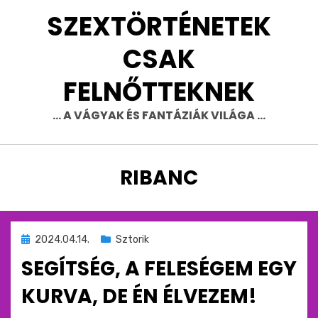
Skip
SZEXTÖRTÉNETEK
to
content
CSAK
FELNŐTTEKNEK
… A VÁGYAK ÉS FANTÁZIÁK VILÁGA …
CÍMKE
:
RIBANC
Beküldve
2024.04.14.
Sztorik
ide
SEGÍTSÉG, A FELESÉGEM EGY
:
KURVA, DE ÉN ÉLVEZEM!