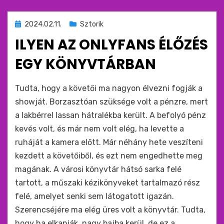
Beküldve
2024.02.11.
Sztorik
ide
ILYEN AZ ONLYFANS ÉLŐZÉS
:
EGY KÖNYVTÁRBAN
by
monkey
Tudta, hogy a követői ma nagyon élvezni fogják a
showját. Borzasztóan szüksége volt a pénzre, mert
a lakbérrel lassan hátralékba került. A befolyó pénz
kevés volt, és már nem volt elég, ha levette a
ruháját a kamera előtt. Már néhány hete veszíteni
kezdett a követőiből, és ezt nem engedhette meg
magának. A városi könyvtár hátsó sarka felé
tartott, a műszaki kézikönyveket tartalmazó rész
felé, amelyet senki sem látogatott igazán.
Szerencséjére ma elég üres volt a könyvtár. Tudta,
hogy ha elkapják, nagy bajba kerül, de ez a