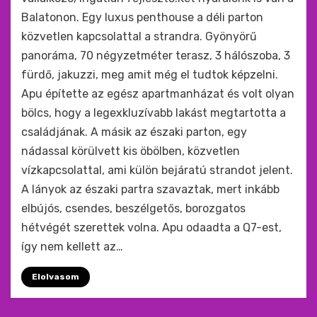
Balatonon. Egy luxus penthouse a déli parton
közvetlen kapcsolattal a strandra. Gyönyörű
panoráma, 70 négyzetméter terasz, 3 hálószoba, 3
fürdő, jakuzzi, meg amit még el tudtok képzelni.
Apu építette az egész apartmanházat és volt olyan
bölcs, hogy a legexkluzívabb lakást megtartotta a
családjának. A másik az északi parton, egy
nádassal körülvett kis öbölben, közvetlen
vízkapcsolattal, ami külön bejáratú strandot jelent.
A lányok az északi partra szavaztak, mert inkább
elbújós, csendes, beszélgetős, borozgatos
hétvégét szerettek volna. Apu odaadta a Q7-est,
így nem kellett az…
Elolvasom