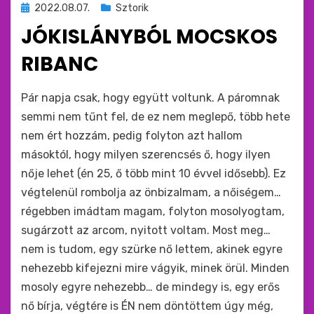
Beküldve
2022.08.07.
Sztorik
ide
JÓKISLÁNYBÓL MOCSKOS
:
RIBANC
by
monkey
Pár napja csak, hogy együtt voltunk. A páromnak
semmi nem tűnt fel, de ez nem meglepő, több hete
nem ért hozzám, pedig folyton azt hallom
másoktól, hogy milyen szerencsés ő, hogy ilyen
nője lehet (én 25, ő több mint 10 évvel idősebb). Ez
végtelenül rombolja az önbizalmam, a nőiségem…
régebben imádtam magam, folyton mosolyogtam,
sugárzott az arcom, nyitott voltam. Most meg…
nem is tudom, egy szürke nő lettem, akinek egyre
nehezebb kifejezni mire vágyik, minek örül. Minden
mosoly egyre nehezebb… de mindegy is, egy erős
nő bírja, végtére is ÉN nem döntöttem úgy még,