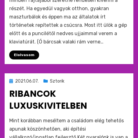
minden fajtájából szeretné rendesen kivenni a
részét. Ha egyedül vagyok otthon, gyakran
maszturbálok és éppen ma az általatok írt
történetek repítettek a csúcsra. Most itt ülök a gép
előtt és a puncilétől nedves ujjaimmal verem a
klaviatúrát. (Ó bárcsak valaki rám verne…
Elolvasom
Beküldve
2021.06.07.
Sztorik
ide
RIBANCOK
:
LUXUSKIVITELBEN
by
monkey
Mint korábban meséltem a családom elég tehetős
apunak köszönhetően, aki építési
vállalkozó/ingatlan fejlesztő.Két nyaralónk is van a