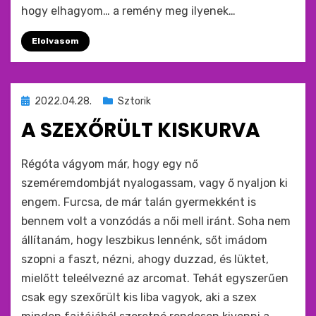
hogy elhagyom… a remény meg ilyenek…
Elolvasom
Beküldve
2022.04.28.
Sztorik
ide
A SZEXŐRÜLT KISKURVA
:
by
monkey
Régóta vágyom már, hogy egy nő
szeméremdombját nyalogassam, vagy ő nyaljon ki
engem. Furcsa, de már talán gyermekként is
bennem volt a vonzódás a női mell iránt. Soha nem
állítanám, hogy leszbikus lennénk, sőt imádom
szopni a faszt, nézni, ahogy duzzad, és lüktet,
mielőtt teleélvezné az arcomat. Tehát egyszerűen
csak egy szexőrült kis liba vagyok, aki a szex