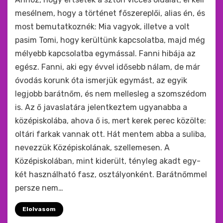
mesélnem, hogy a történet főszereplői, alias én, és
most bemutatkoznék: Mia vagyok, illetve a volt
pasim Tomi, hogy kerültünk kapcsolatba, majd még
mélyebb kapcsolatba egymással. Fanni hibája az
egész. Fanni, aki egy évvel idősebb nálam, de már
óvodás korunk óta ismerjük egymást, az egyik
legjobb barátnőm, és nem mellesleg a szomszédom
is. Az ő javaslatára jelentkeztem ugyanabba a
középiskolába, ahova ő is, mert kerek perec közölte:
oltári farkak vannak ott. Hát mentem abba a suliba,
nevezzük Középiskolának, szellemesen. A
Középiskolában, mint kiderült, tényleg akadt egy-
két használható fasz, osztályonként. Barátnőmmel
persze nem…
Elolvasom