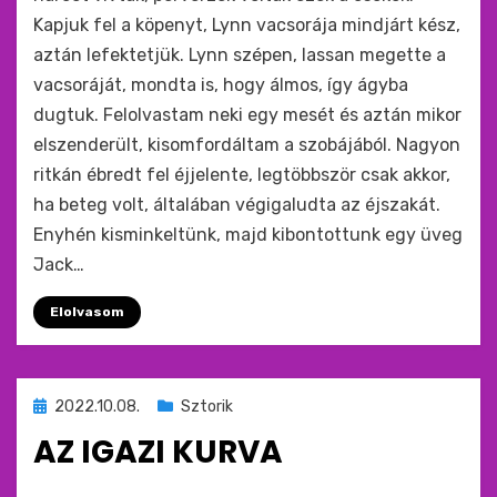
Kapjuk fel a köpenyt, Lynn vacsorája mindjárt kész,
aztán lefektetjük. Lynn szépen, lassan megette a
vacsoráját, mondta is, hogy álmos, így ágyba
dugtuk. Felolvastam neki egy mesét és aztán mikor
elszenderült, kisomfordáltam a szobájából. Nagyon
ritkán ébredt fel éjjelente, legtöbbször csak akkor,
ha beteg volt, általában végigaludta az éjszakát.
Enyhén kisminkeltünk, majd kibontottunk egy üveg
Jack…
Elolvasom
Beküldve
2022.10.08.
Sztorik
ide
AZ IGAZI KURVA
:
by
monkey