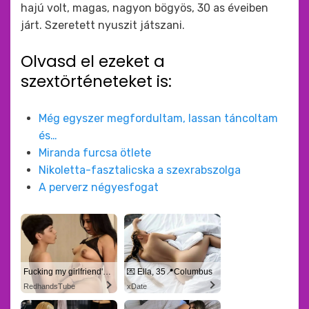
hajú volt, magas, nagyon bögyös, 30 as éveiben
járt. Szeretett nyuszit játszani.
Olvasd el ezeket a
szextörténeteket is:
Még egyszer megfordultam, lassan táncoltam
és…
Miranda furcsa ötlete
Nikoletta-fasztalicska a szexrabszolga
A perverz négyesfogat
Fucking my girlfriend's hot mommy by mistake
💌 Ella, 35📍Columbus
RedhandsTube
xDate