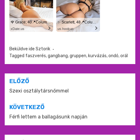
🌹 Grace, 40📍Columbus
✨ Scarlett, 48📍Columbus
xDate.us
us.hookup
Beküldve ide
Sztorik
Tagged
faszverés
,
gangbang
,
gruppen
,
kurvázás
,
ondó
,
orál
Bejegyzés
ELŐZŐ
navigáció
Szexi osztálytársnőmmel
KÖVETKEZŐ
Férfi lettem a ballagásunk napján