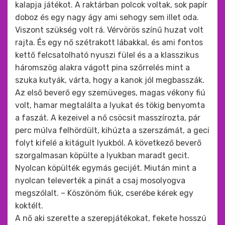
kalapja játékot. A raktárban polcok voltak, sok papír
doboz és egy nagy ágy ami sehogy sem illet oda.
Viszont szükség volt rá. Vérvörös színű huzat volt
rajta. És egy nő szétrakott lábakkal, és ami fontos
kettő felcsatolható nyuszi fülel és a a klasszikus
háromszög alakra vágott pina szőrrelés mint a
szuka kutyák, várta, hogy a kanok jól megbasszák.
Az első beverő egy szemüveges, magas vékony fiú
volt, hamar megtalálta a lyukat és tökig benyomta
a faszát. A kezeivel a nő csöcsit masszírozta, pár
perc múlva felhördült, kihúzta a szerszámát, a geci
folyt kifelé a kitágult lyukból. A következő beverő
szorgalmasan köpülte a lyukban maradt gecit.
Nyolcan köpülték egymás gecijét. Miután mint a
nyolcan televerték a pinát a csaj mosolyogva
megszólalt. – Köszönöm fiúk, cserébe kérek egy
koktélt.
A nő aki szerette a szerepjátékokat, fekete hosszú