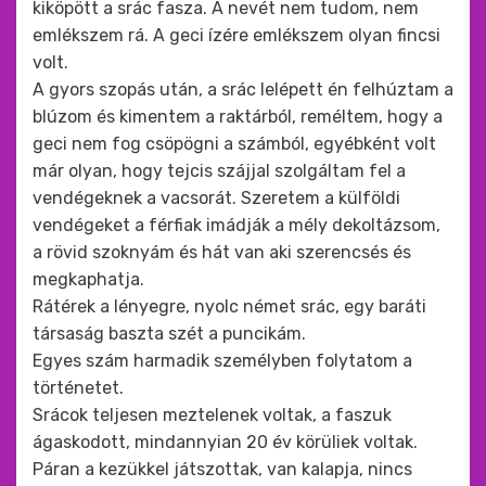
kiköpött a srác fasza. A nevét nem tudom, nem
emlékszem rá. A geci ízére emlékszem olyan fincsi
volt.
A gyors szopás után, a srác lelépett én felhúztam a
blúzom és kimentem a raktárból, reméltem, hogy a
geci nem fog csöpögni a számból, egyébként volt
már olyan, hogy tejcis szájjal szolgáltam fel a
vendégeknek a vacsorát. Szeretem a külföldi
vendégeket a férfiak imádják a mély dekoltázsom,
a rövid szoknyám és hát van aki szerencsés és
megkaphatja.
Rátérek a lényegre, nyolc német srác, egy baráti
társaság baszta szét a puncikám.
Egyes szám harmadik személyben folytatom a
történetet.
Srácok teljesen meztelenek voltak, a faszuk
ágaskodott, mindannyian 20 év körüliek voltak.
Páran a kezükkel játszottak, van kalapja, nincs