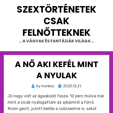
Skip
SZEXTÖRTÉNETEK
to
content
CSAK
FELNŐTTEKNEK
… A VÁGYAK ÉS FANTÁZIÁK VILÁGA …
A NŐ AKI KEFÉL MINT
A NYULAK
Beküldve
by
monkey
2020.12.21.
ide
Jó nagy volt az ágaskodó fasza. 10 perc múlva már
:
mint a cicák nyalogattam az ajkaimról a forró,
finom gecit, jutott belőle a csöcseimre is, sokat