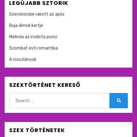
LEGÚJABB SZTORIK
Szendvicsbe rakott az após
Buja álmok kertje
Melinda az irodista punci
Szombat esti romantika
A rosszlányok
SZEXTÖRTÉNET KERESŐ
Search
for:
Search
SZEX TÖRTÉNETEK