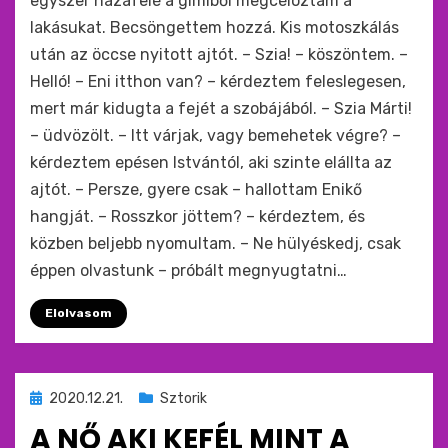
egyszer hazafelé a gimiből megcéloztam a
lakásukat. Becsöngettem hozzá. Kis motoszkálás
után az öccse nyitott ajtót. – Szia! – köszöntem. –
Helló! – Eni itthon van? – kérdeztem feleslegesen,
mert már kidugta a fejét a szobájából. – Szia Márti!
– üdvözölt. – Itt várjak, vagy bemehetek végre? –
kérdeztem epésen Istvántól, aki szinte elállta az
ajtót. – Persze, gyere csak – hallottam Enikő
hangját. – Rosszkor jöttem? – kérdeztem, és
közben beljebb nyomultam. – Ne hülyéskedj, csak
éppen olvastunk – próbált megnyugtatni…
Elolvasom
Beküldve
2020.12.21.
Sztorik
ide
A NŐ AKI KEFÉL MINT A
: