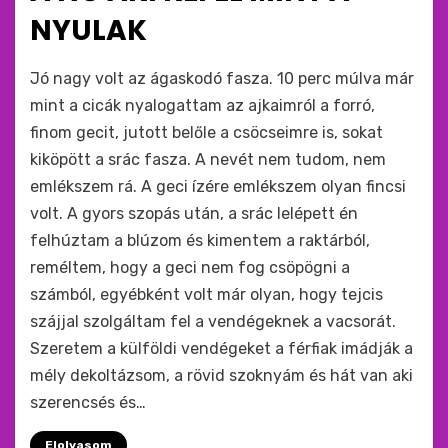
NYULAK
by
monkey
Jó nagy volt az ágaskodó fasza. 10 perc múlva már
mint a cicák nyalogattam az ajkaimról a forró,
finom gecit, jutott belőle a csöcseimre is, sokat
kiköpött a srác fasza. A nevét nem tudom, nem
emlékszem rá. A geci ízére emlékszem olyan fincsi
volt. A gyors szopás után, a srác lelépett én
felhúztam a blúzom és kimentem a raktárból,
reméltem, hogy a geci nem fog csöpögni a
számból, egyébként volt már olyan, hogy tejcis
szájjal szolgáltam fel a vendégeknek a vacsorát.
Szeretem a külföldi vendégeket a férfiak imádják a
mély dekoltázsom, a rövid szoknyám és hát van aki
szerencsés és…
Elolvasom