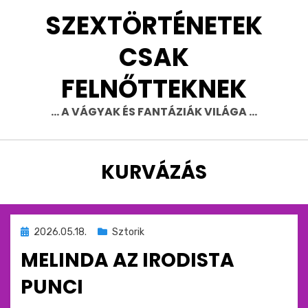
Skip
SZEXTÖRTÉNETEK
to
content
CSAK
FELNŐTTEKNEK
… A VÁGYAK ÉS FANTÁZIÁK VILÁGA …
CÍMKE
:
KURVÁZÁS
Beküldve
2026.05.18.
Sztorik
ide
MELINDA AZ IRODISTA
:
PUNCI