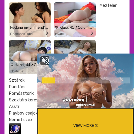
Meztelen
Fucking my girlfriend's hot mommy by mistake
💙 Klara, 41📍Columbus
RedhandsTube
xDate
🥂 Hazel, 44📍Columbus
💋 Phoebe, 44📍Columbus
xDate.us
us.hookup
Sztárok
Ducitárs
Pornósztorik
Szextárs kereső
Asstr
Playboy csajok
Német szex
VIEW MORE