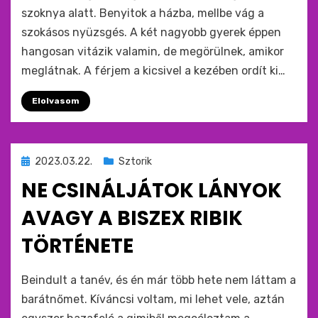
szoknya alatt. Benyitok a házba, mellbe vág a
szokásos nyüzsgés. A két nagyobb gyerek éppen
hangosan vitázik valamin, de megörülnek, amikor
meglátnak. A férjem a kicsivel a kezében ordít ki…
Elolvasom
Beküldve
2023.03.22.
Sztorik
ide
NE CSINÁLJÁTOK LÁNYOK
:
AVAGY A BISZEX RIBIK
TÖRTÉNETE
by
monkey
Beindult a tanév, és én már több hete nem láttam a
barátnőmet. Kíváncsi voltam, mi lehet vele, aztán