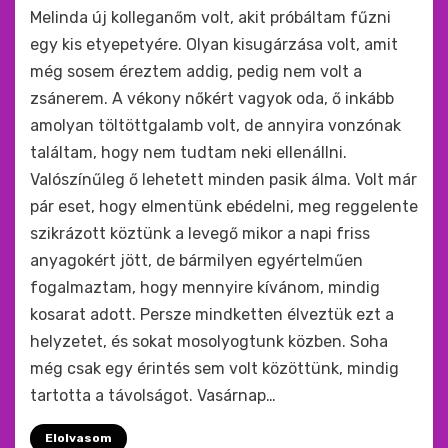
by
monkey
Melinda új kolleganőm volt, akit próbáltam fűzni
egy kis etyepetyére. Olyan kisugárzása volt, amit
még sosem éreztem addig, pedig nem volt a
zsánerem. A vékony nőkért vagyok oda, ő inkább
amolyan töltöttgalamb volt, de annyira vonzónak
találtam, hogy nem tudtam neki ellenállni.
Valószínűleg ő lehetett minden pasik álma. Volt már
pár eset, hogy elmentünk ebédelni, meg reggelente
szikrázott köztünk a levegő mikor a napi friss
anyagokért jött, de bármilyen egyértelműen
fogalmaztam, hogy mennyire kívánom, mindig
kosarat adott. Persze mindketten élveztük ezt a
helyzetet, és sokat mosolyogtunk közben. Soha
még csak egy érintés sem volt közöttünk, mindig
tartotta a távolságot. Vasárnap…
Elolvasom