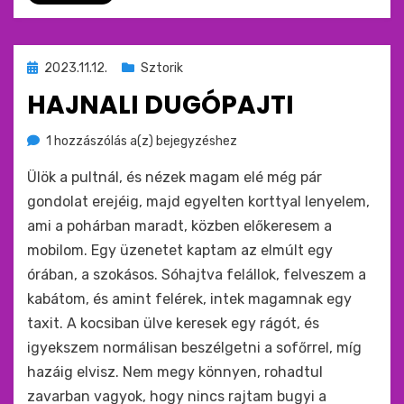
Beküldve
2023.11.12.
Sztorik
ide
HAJNALI DUGÓPAJTI
:
Hajnali
by
1 hozzászólás a(z)
monkey
bejegyzéshez
Dugópajti
Ülök a pultnál, és nézek magam elé még pár
gondolat erejéig, majd egyelten korttyal lenyelem,
ami a pohárban maradt, közben előkeresem a
mobilom. Egy üzenetet kaptam az elmúlt egy
órában, a szokásos. Sóhajtva felállok, felveszem a
kabátom, és amint felérek, intek magamnak egy
taxit. A kocsiban ülve keresek egy rágót, és
igyekszem normálisan beszélgetni a sofőrrel, míg
hazáig elvisz. Nem megy könnyen, rohadtul
zavarban vagyok, hogy nincs rajtam bugyi a