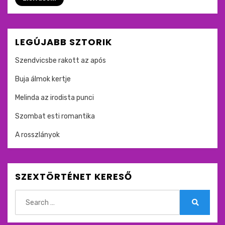
LEGÚJABB SZTORIK
Szendvicsbe rakott az após
Buja álmok kertje
Melinda az irodista punci
Szombat esti romantika
A rosszlányok
SZEXTÖRTÉNET KERESŐ
Search
for:
Search