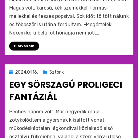
Magas volt, karcsú, kék szemekkel, formás
mellekkel és feszes popsival. Sok időt töltött nálunk
és többször is utána fordultam. -Megértelek.
Nekem körülbelül öt hónapja nem jött…
Elolvasom
Beküldve
2024.01.16.
Sztorik
ide
EGY SÖRSZAGÚ PROLIGECI
:
FANTÁZIÁL
by
monkey
Peches napom volt. Már negyedik órája
zötykölődtem a gyorsnak kikiáltott vonat,
működésképtelen légkondival közlekedő első
osztályú fülkéjében, valahol a szerelvény utolsó