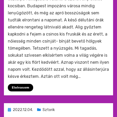
kocsiban. Budapest impozáns városa mindig
lenyűgözött, és még az apró bosszúságok sem
tudták elrontani a napomat. A késő délutáni órák
ellenére rengeteg látnivaló akadt. Alig győztem
kapkodni a fejem a csinos kis fruskák és az érett, a
nőiesség minden csínját- bínját bevető hölgyek
tömegében. Tetszett a nyüzsgés. Mi tagadás,
sokukat szívesen elkísértem volna a világ végére is
akár egy kis flört kedvéért. Aznap viszont nem ilyen
napom volt. Kezdődött azzal, hogy az állásinterjúra
késve érkeztem. Aztán ott volt még…
Elolvasom
Beküldve
2022.12.04.
Sztorik
ide