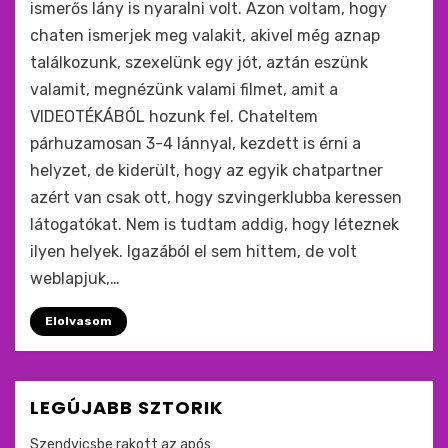
ismerős lány is nyaralni volt. Azon voltam, hogy
chaten ismerjek meg valakit, akivel még aznap
találkozunk, szexelünk egy jót, aztán eszünk
valamit, megnézünk valami filmet, amit a
VIDEOTÉKÁBÓL hozunk fel. Chateltem
párhuzamosan 3-4 lánnyal, kezdett is érni a
helyzet, de kiderült, hogy az egyik chatpartner
azért van csak ott, hogy szvingerklubba keressen
látogatókat. Nem is tudtam addig, hogy léteznek
ilyen helyek. Igazából el sem hittem, de volt
weblapjuk,…
Elolvasom
LEGÚJABB SZTORIK
Szendvicsbe rakott az após