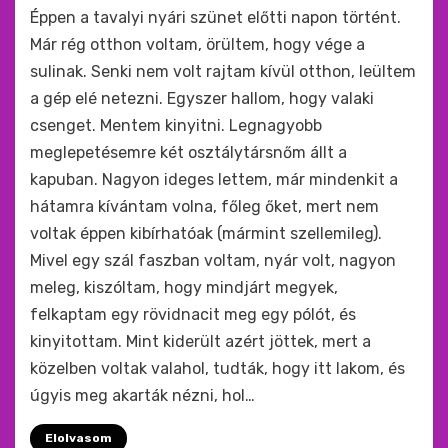
by
monkey
Éppen a tavalyi nyári szünet előtti napon történt.
Már rég otthon voltam, örültem, hogy vége a
sulinak. Senki nem volt rajtam kívül otthon, leültem
a gép elé netezni. Egyszer hallom, hogy valaki
csenget. Mentem kinyitni. Legnagyobb
meglepetésemre két osztálytársnőm állt a
kapuban. Nagyon ideges lettem, már mindenkit a
hátamra kívántam volna, főleg őket, mert nem
voltak éppen kibírhatóak (mármint szellemileg).
Mivel egy szál faszban voltam, nyár volt, nagyon
meleg, kiszóltam, hogy mindjárt megyek,
felkaptam egy rövidnacit meg egy pólót, és
kinyitottam. Mint kiderült azért jöttek, mert a
közelben voltak valahol, tudták, hogy itt lakom, és
úgyis meg akarták nézni, hol…
Elolvasom