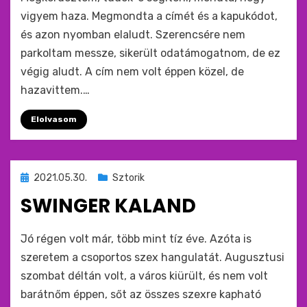
vigyem haza. Megmondta a címét és a kapukódot,
és azon nyomban elaludt. Szerencsére nem
parkoltam messze, sikerült odatámogatnom, de ez
végig aludt. A cím nem volt éppen közel, de
hazavittem.…
Elolvasom
Beküldve
2021.05.30.
Sztorik
ide
SWINGER KALAND
:
by
monkey
Jó régen volt már, több mint tíz éve. Azóta is
szeretem a csoportos szex hangulatát. Augusztusi
szombat déltán volt, a város kiürült, és nem volt
barátnőm éppen, sőt az összes szexre kapható