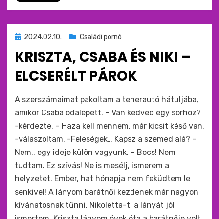
Beküldve
2024.02.10.
Családi pornó
ide
KRISZTA, CSABA ÉS NIKI –
:
ELCSERÉLT PÁROK
by
monkey
A szerszámaimat pakoltam a teherautó hátuljába,
amikor Csaba odalépett. – Van kedved egy sörhöz?
-kérdezte. – Haza kell mennem, már kicsit késő van.
-válaszoltam. -Feleségek… Kapsz a szemed alá? –
Nem.. egy ideje külön vagyunk. – Bocs! Nem
tudtam. Ez szívás! Ne is mesélj, ismerem a
helyzetet. Ember, hat hónapja nem feküdtem le
senkivel! A lányom barátnői kezdenek már nagyon
kívánatosnak tűnni. Nikoletta-t, a lányát jól
ismertem. Kriszta lányom évek óta a barátnője volt.