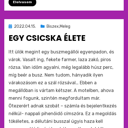
Elolvasom
Beküldve
2022.04.15.
Biszex,Meleg
ide
EGY CSICSKA ÉLETE
:
by
monkey
Itt ülök megint egy buszmegállói egyenpadon, és
várok. Vasalt ing, fekete farmer, laza zakó, piros
rózsa. Van időm agyalni, még legalább húsz perc,
míg beér a busz. Nem tudom, hányadik ilyen
várakozásom ez a szál rózsával… Ebben a
megállóban is vártam kétszer. A motelben, ahova
menni fogunk, szintén megfordultam már.
Ötezerért adnak szobát – számla és bejelentkezés
nélkül- nappali pihenőidő címszóra. Ez a megoldás
tökéletes, a délutáni busszal úgyis haza kell