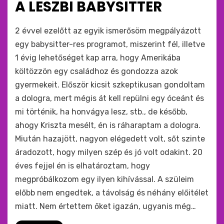
A LESZBI BABYSITTER
:
by
monkey
2 évvel ezelőtt az egyik ismerősöm megpályázott
egy babysitter-res programot, miszerint fél, illetve
1 évig lehetőséget kap arra, hogy Amerikába
költözzön egy családhoz és gondozza azok
gyermekeit. Először kicsit szkeptikusan gondoltam
a dologra, mert mégis át kell repülni egy óceánt és
mi történik, ha honvágya lesz, stb., de később,
ahogy Kriszta mesélt, én is ráharaptam a dologra.
Miután hazajött, nagyon elégedett volt, sőt szinte
áradozott, hogy milyen szép és jó volt odakint. 20
éves fejjel én is elhatároztam, hogy
megpróbálkozom egy ilyen kihívással. A szüleim
előbb nem engedtek, a távolság és néhány előitélet
miatt. Nem értettem őket igazán, ugyanis még…