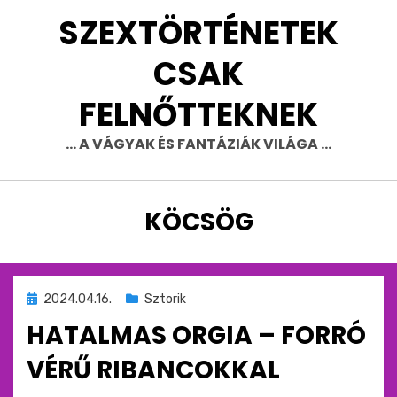
Skip
SZEXTÖRTÉNETEK
to
content
CSAK
FELNŐTTEKNEK
… A VÁGYAK ÉS FANTÁZIÁK VILÁGA …
CÍMKE
:
KÖCSÖG
Beküldve
2024.04.16.
Sztorik
ide
HATALMAS ORGIA – FORRÓ
:
VÉRŰ RIBANCOKKAL