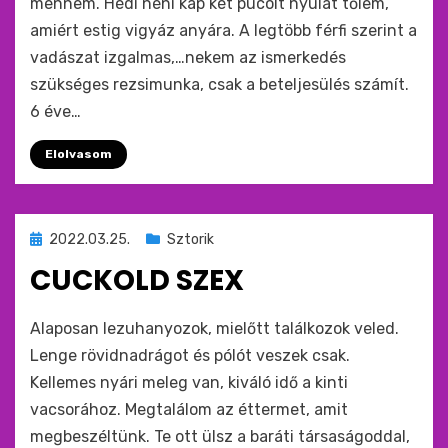
mennem. Hédi néni kap két pucolt nyulat tőlem,
amiért estig vigyáz anyára. A legtöbb férfi szerint a
vadászat izgalmas,…nekem az ismerkedés
szükséges rezsimunka, csak a beteljesülés számít.
6 éve…
Elolvasom
Beküldve
2022.03.25.
Sztorik
ide
CUCKOLD SZEX
:
by
monkey
Alaposan lezuhanyozok, mielőtt találkozok veled.
Lenge rövidnadrágot és pólót veszek csak.
Kellemes nyári meleg van, kiváló idő a kinti
vacsorához. Megtalálom az éttermet, amit
megbeszéltünk. Te ott ülsz a baráti társaságoddal,