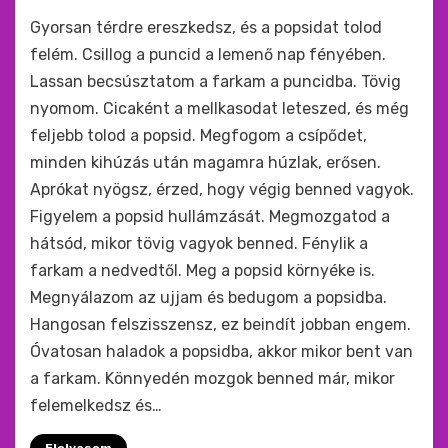
by
monkey
Gyorsan térdre ereszkedsz, és a popsidat tolod
felém. Csillog a puncid a lemenő nap fényében.
Lassan becsúsztatom a farkam a puncidba. Tövig
nyomom. Cicaként a mellkasodat leteszed, és még
feljebb tolod a popsid. Megfogom a csípődet,
minden kihúzás után magamra húzlak, erősen.
Aprókat nyögsz, érzed, hogy végig benned vagyok.
Figyelem a popsid hullámzását. Megmozgatod a
hátsód, mikor tövig vagyok benned. Fénylik a
farkam a nedvedtől. Meg a popsid környéke is.
Megnyálazom az ujjam és bedugom a popsidba.
Hangosan felszisszensz, ez beindít jobban engem.
Óvatosan haladok a popsidba, akkor mikor bent van
a farkam. Könnyedén mozgok benned már, mikor
felemelkedsz és…