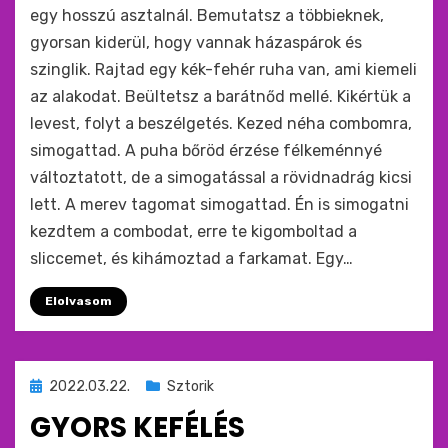
egy hosszú asztalnál. Bemutatsz a többieknek,
gyorsan kiderül, hogy vannak házaspárok és
szinglik. Rajtad egy kék-fehér ruha van, ami kiemeli
az alakodat. Beültetsz a barátnőd mellé. Kikértük a
levest, folyt a beszélgetés. Kezed néha combomra,
simogattad. A puha bőröd érzése félkeménnyé
változtatott, de a simogatással a rövidnadrág kicsi
lett. A merev tagomat simogattad. Én is simogatni
kezdtem a combodat, erre te kigomboltad a
sliccemet, és kihámoztad a farkamat. Egy…
Elolvasom
Beküldve
2022.03.22.
Sztorik
ide
GYORS KEFÉLÉS
: