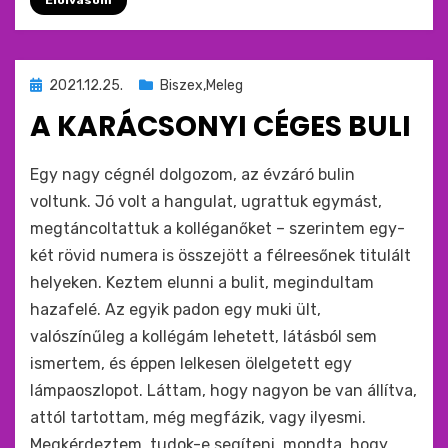
Elolvasom
Beküldve
2021.12.25.
Biszex,Meleg
ide
A KARÁCSONYI CÉGES BULI
:
by
monkey
Egy nagy cégnél dolgozom, az évzáró bulin
voltunk. Jó volt a hangulat, ugrattuk egymást,
megtáncoltattuk a kolléganőket – szerintem egy-
két rövid numera is összejött a félreesőnek titulált
helyeken. Keztem elunni a bulit, megindultam
hazafelé. Az egyik padon egy muki ült,
valószínűleg a kollégám lehetett, látásból sem
ismertem, és éppen lelkesen ölelgetett egy
lámpaoszlopot. Láttam, hogy nagyon be van állítva,
attól tartottam, még megfázik, vagy ilyesmi.
Megkérdeztem, tudok-e segíteni, mondta, hogy