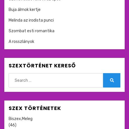
Buja álmok kertje
Melinda az irodista punci
Szombat esti romantika
A rosszlányok
SZEXTÖRTÉNET KERESŐ
Search
for:
Search
SZEX TÖRTÉNETEK
Biszex,Meleg
(46)