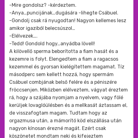
-Mire gondolsz? -kérdeztem.
-Anya…puncijának…dugására -lihegte Csábuel.
-Gondolj csak rá nyugodtan! Nagyon kellemes lesz
amikor igaziból belecsúszol…
-Elélvezek….
-Tedd! Gondold hogy…anyádba lövell!
A kilövellő sperma beborította a fiam hasát és a
kezemre is folyt. Elengedtem a fiam a ragacsos
kezemmel és gyorsan kielégítettem magamat. Tíz
másodperc sem kellett hozzá, hogy spermám
Csábuel combjának belső felére és a péniszére
fröccsenjen. Miközben elélveztem, vágyat éreztem
rá, hogy a szájába nyomjam a nyelvem, vagy fölé
kerüljek lovaglóülésben és a mellkasát áztassam el,
de visszafogtam magam. Tudtam hogy az
orgazmusa után, a mámorító köd elszállása után
nagyon kínosan érezné magát. Ezért csak
köszönetet mondtam neki és kifejeztem