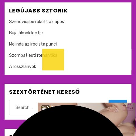
LEGÚJABB SZTORIK
Szendvicsbe rakott az após
Buja álmok kertje
Melinda az irodista punci
Szombat esti romantika
A rosszlányok
SZEXTÖRTÉNET KERESŐ
Search
for:
Search