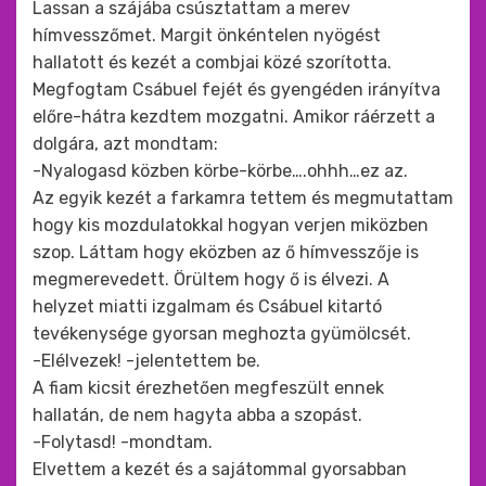
Lassan a szájába csúsztattam a merev
hímvesszőmet. Margit önkéntelen nyögést
hallatott és kezét a combjai közé szorította.
Megfogtam Csábuel fejét és gyengéden irányítva
előre-hátra kezdtem mozgatni. Amikor ráérzett a
dolgára, azt mondtam:
-Nyalogasd közben körbe-körbe….ohhh…ez az.
Az egyik kezét a farkamra tettem és megmutattam
hogy kis mozdulatokkal hogyan verjen miközben
szop. Láttam hogy eközben az ő hímvesszője is
megmerevedett. Örültem hogy ő is élvezi. A
helyzet miatti izgalmam és Csábuel kitartó
tevékenysége gyorsan meghozta gyümölcsét.
-Elélvezek! -jelentettem be.
A fiam kicsit érezhetően megfeszült ennek
hallatán, de nem hagyta abba a szopást.
-Folytasd! -mondtam.
Elvettem a kezét és a sajátommal gyorsabban