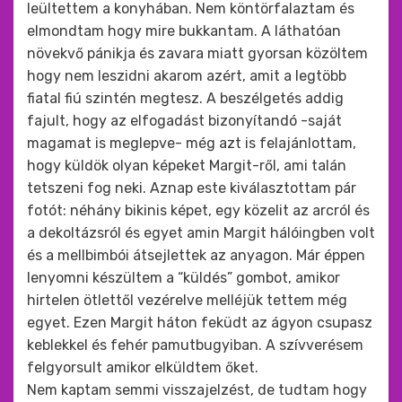
leültettem a konyhában. Nem köntörfalaztam és
elmondtam hogy mire bukkantam. A láthatóan
növekvő pánikja és zavara miatt gyorsan közöltem
hogy nem leszidni akarom azért, amit a legtöbb
fiatal fiú szintén megtesz. A beszélgetés addig
fajult, hogy az elfogadást bizonyítandó -saját
magamat is meglepve- még azt is felajánlottam,
hogy küldök olyan képeket Margit-ről, ami talán
tetszeni fog neki. Aznap este kiválasztottam pár
fotót: néhány bikinis képet, egy közelit az arcról és
a dekoltázsról és egyet amin Margit hálóingben volt
és a mellbimbói átsejlettek az anyagon. Már éppen
lenyomni készültem a “küldés” gombot, amikor
hirtelen ötlettől vezérelve melléjük tettem még
egyet. Ezen Margit háton feküdt az ágyon csupasz
keblekkel és fehér pamutbugyiban. A szívverésem
felgyorsult amikor elküldtem őket.
Nem kaptam semmi visszajelzést, de tudtam hogy