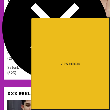
SZEX TÖRTÉNETEK
Biszex,Meleg
(46)
Családi pornó
(63)
Romantikus történetek
(9)
Szexvideók xxx
(2)
VIEW HERE
Sztorik
(623)
XXX REKLÁM ÉS SZEXOLDALAK
Meztelen