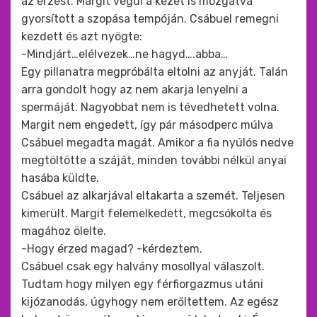
az érzést. Margit végül a kezét is mozgatva
gyorsított a szopása tempóján. Csábuel remegni
kezdett és azt nyögte:
-Mindjárt…elélvezek…ne hagyd….abba…
Egy pillanatra megpróbálta eltolni az anyját. Talán
arra gondolt hogy az nem akarja lenyelni a
spermáját. Nagyobbat nem is tévedhetett volna.
Margit nem engedett, így pár másodperc múlva
Csábuel megadta magát. Amikor a fia nyúlós nedve
megtöltötte a száját, minden további nélkül anyai
hasába küldte.
Csábuel az alkarjával eltakarta a szemét. Teljesen
kimerült. Margit felemelkedett, megcsókolta és
magához ölelte.
-Hogy érzed magad? -kérdeztem.
Csábuel csak egy halvány mosollyal válaszolt.
Tudtam hogy milyen egy férfiorgazmus utáni
kijózanodás, úgyhogy nem erőltettem. Az egész