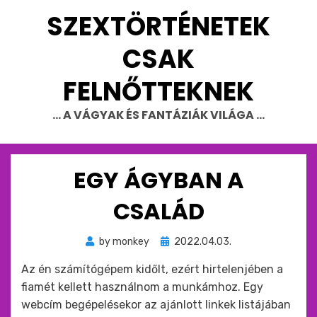
Skip
SZEXTÖRTÉNETEK
to
content
CSAK
FELNŐTTEKNEK
… A VÁGYAK ÉS FANTÁZIÁK VILÁGA …
EGY ÁGYBAN A
CSALÁD
Beküldve
by
monkey
2022.04.03.
ide
Az én számítógépem kidőlt, ezért hirtelenjében a
:
fiamét kellett használnom a munkámhoz. Egy
webcím begépelésekor az ajánlott linkek listájában