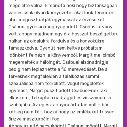
megölelte volna. Elmondta neki hogy biztonságban
van és csak olyan környezetet akartunk teremteni,
ahol megoszthatják egymással az érzéseiket.
Csábuel gyorsan megnyugodott. Csodás látvány
volt, ahogy majdnem egy óra hosszat beszélgettek
halkan az oldalukra fordulva és a könyökükre
támaszkodva. Gyanút nem keltve próbáltam
időnként felnézni a könyvemből. Margit mellbimbói
megemelték a hálóingét, Csábuel alsónadrágja
pedig nem leplezhette a fiú merevedését. De a
terveknek megfelelően a találkozás semmi
szexuálisba nem torkollott. Végül megölelték
egymást, Margit puszit adott Csábuel-nek, aki
elköszönt, felkapta a nadrágját és visszament a
szobájába. Az egész annyira ártatlan volt – bár
kétség nem fért hozzá hogy az emlékeket frissen
őrizve maszturbálni fog.
Ahogy az ajtó becsukódott Csábuel mögött, Margit