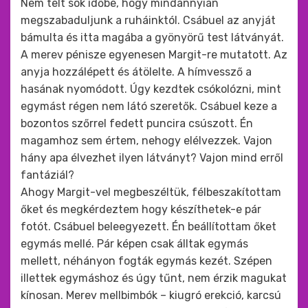
Nem telt sok időbe, hogy mindannyian
megszabaduljunk a ruháinktól. Csábuel az anyját
bámulta és itta magába a gyönyörű test látványát.
A merev pénisze egyenesen Margit-re mutatott. Az
anyja hozzálépett és átölelte. A hímvessző a
hasának nyomódott. Úgy kezdtek csókolózni, mint
egymást régen nem látó szeretők. Csábuel keze a
bozontos szőrrel fedett puncira csúszott. Én
magamhoz sem értem, nehogy elélvezzek. Vajon
hány apa élvezhet ilyen látványt? Vajon mind erről
fantáziál?
Ahogy Margit-vel megbeszéltük, félbeszakítottam
őket és megkérdeztem hogy készíthetek-e pár
fotót. Csábuel beleegyezett. Én beállítottam őket
egymás mellé. Pár képen csak álltak egymás
mellett, néhányon fogták egymás kezét. Szépen
illettek egymáshoz és úgy tűnt, nem érzik magukat
kínosan. Merev mellbimbók – kiugró erekció, karcsú