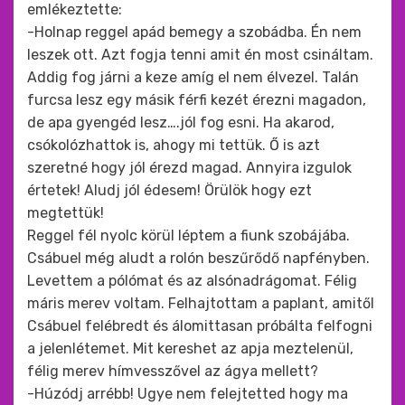
emlékeztette:
-Holnap reggel apád bemegy a szobádba. Én nem
leszek ott. Azt fogja tenni amit én most csináltam.
Addig fog járni a keze amíg el nem élvezel. Talán
furcsa lesz egy másik férfi kezét érezni magadon,
de apa gyengéd lesz….jól fog esni. Ha akarod,
csókolózhattok is, ahogy mi tettük. Ő is azt
szeretné hogy jól érezd magad. Annyira izgulok
értetek! Aludj jól édesem! Örülök hogy ezt
megtettük!
Reggel fél nyolc körül léptem a fiunk szobájába.
Csábuel még aludt a rolón beszűrődő napfényben.
Levettem a pólómat és az alsónadrágomat. Félig
máris merev voltam. Felhajtottam a paplant, amitől
Csábuel felébredt és álomittasan próbálta felfogni
a jelenlétemet. Mit kereshet az apja meztelenül,
félig merev hímvesszővel az ágya mellett?
-Húzódj arrébb! Ugye nem felejtetted hogy ma