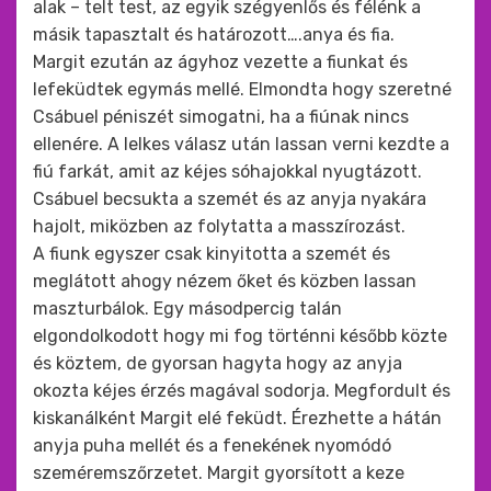
alak – telt test, az egyik szégyenlős és félénk a
másik tapasztalt és határozott….anya és fia.
Margit ezután az ágyhoz vezette a fiunkat és
lefeküdtek egymás mellé. Elmondta hogy szeretné
Csábuel péniszét simogatni, ha a fiúnak nincs
ellenére. A lelkes válasz után lassan verni kezdte a
fiú farkát, amit az kéjes sóhajokkal nyugtázott.
Csábuel becsukta a szemét és az anyja nyakára
hajolt, miközben az folytatta a masszírozást.
A fiunk egyszer csak kinyitotta a szemét és
meglátott ahogy nézem őket és közben lassan
maszturbálok. Egy másodpercig talán
elgondolkodott hogy mi fog történni később közte
és köztem, de gyorsan hagyta hogy az anyja
okozta kéjes érzés magával sodorja. Megfordult és
kiskanálként Margit elé feküdt. Érezhette a hátán
anyja puha mellét és a fenekének nyomódó
szeméremszőrzetet. Margit gyorsított a keze