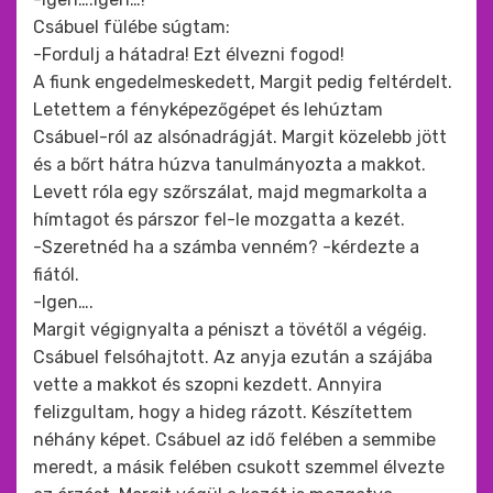
Csábuel fülébe súgtam:
-Fordulj a hátadra! Ezt élvezni fogod!
A fiunk engedelmeskedett, Margit pedig feltérdelt.
Letettem a fényképezőgépet és lehúztam
Csábuel-ról az alsónadrágját. Margit közelebb jött
és a bőrt hátra húzva tanulmányozta a makkot.
Levett róla egy szőrszálat, majd megmarkolta a
hímtagot és párszor fel-le mozgatta a kezét.
-Szeretnéd ha a számba venném? -kérdezte a
fiától.
-Igen….
Margit végignyalta a péniszt a tövétől a végéig.
Csábuel felsóhajtott. Az anyja ezután a szájába
vette a makkot és szopni kezdett. Annyira
felizgultam, hogy a hideg rázott. Készítettem
néhány képet. Csábuel az idő felében a semmibe
meredt, a másik felében csukott szemmel élvezte