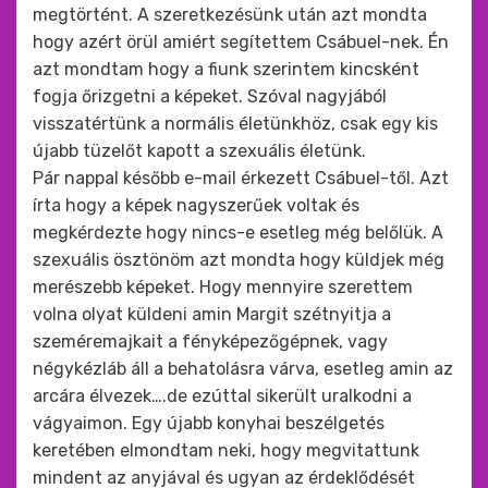
megtörtént. A szeretkezésünk után azt mondta
hogy azért örül amiért segítettem Csábuel-nek. Én
azt mondtam hogy a fiunk szerintem kincsként
fogja őrizgetni a képeket. Szóval nagyjából
visszatértünk a normális életünkhöz, csak egy kis
újabb tüzelőt kapott a szexuális életünk.
Pár nappal később e-mail érkezett Csábuel-től. Azt
írta hogy a képek nagyszerűek voltak és
megkérdezte hogy nincs-e esetleg még belőlük. A
szexuális ösztönöm azt mondta hogy küldjek még
merészebb képeket. Hogy mennyire szerettem
volna olyat küldeni amin Margit szétnyitja a
szeméremajkait a fényképezőgépnek, vagy
négykézláb áll a behatolásra várva, esetleg amin az
arcára élvezek….de ezúttal sikerült uralkodni a
vágyaimon. Egy újabb konyhai beszélgetés
keretében elmondtam neki, hogy megvitattunk
mindent az anyjával és ugyan az érdeklődését