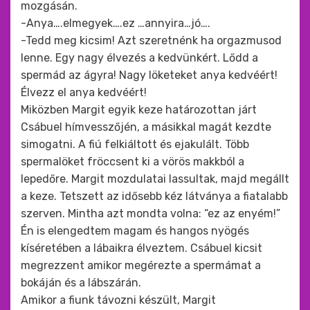
mozgásán.
-Anya….elmegyek….ez …annyira…jó….
-Tedd meg kicsim! Azt szeretnénk ha orgazmusod
lenne. Egy nagy élvezés a kedvünkért. Lődd a
spermád az ágyra! Nagy löketeket anya kedvéért!
Élvezz el anya kedvéért!
Miközben Margit egyik keze határozottan járt
Csábuel hímvesszőjén, a másikkal magát kezdte
simogatni. A fiú felkiáltott és ejakulált. Több
spermalöket fröccsent ki a vörös makkból a
lepedőre. Margit mozdulatai lassultak, majd megállt
a keze. Tetszett az idősebb kéz látványa a fiatalabb
szerven. Mintha azt mondta volna: “ez az enyém!”
Én is elengedtem magam és hangos nyögés
kíséretében a lábaikra élveztem. Csábuel kicsit
megrezzent amikor megérezte a spermámat a
bokáján és a lábszárán.
Amikor a fiunk távozni készült, Margit