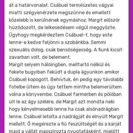
át a határvonalat. Csábuel természetes vágyai
miatti szégyenérzete megszűnne és emellett
közelebb is kerülnének egymáshoz. Margit először
húzódozott, de lelkesedésem végül meggyőzte.
Úgyhogy megkérdeztem Csábuel-t, hogy este
lenne-e kedve feljönni a szobánkba. Semmi
szexuális dolog, csak bensőségesség. A fiunk kicsit
zavarban volt, de belement.
Margit selyem hálóingben, melltartó nélkül és
fekete bugyiban feküdt a dupla ágyunkon amikor
Csábuel kopogott. Behívtuk, én pedig egy távolabbi
fotelbe ültem és úgy tettem mintha belemerültem
volna a könyvembe. Csábuel farmerben és pólóban
ült le az ágy szélére, de Margit azt mondta neki
hogy kényelmesebb lenne ha csak alsónadrágban
lenne. Csábuel letolta a nadrágját és elnyúlt Margit
mellett. Ő megérezte a fiú feszültségét és a karját
majd a vállát masszírozta nyugtatásként, mielőtt