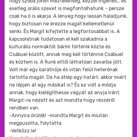
hogy szóba jöhet meztelenség, kézzel ingerlés… és
esetleg orális szexet is megfontolhatunk – persze
csak ha ő is akarja. A lényeg hogy lassan haladjunk,
hogy biztosan ne érezze magát kellemetlenül
senki. És Margit kifejtette a legfontosabbat is. A
kapcsolatnak tudatosan el kell szakadnia a
kulturális normáktól: bármi történik közte és
Csábuel között, annak meg kell történnie Csábuel
és köztem is. A fiunk ettől láthatóan zavarba jött.
Volt már egy barátnője és vitán felül heterónak
tartotta magát. De ha átlép egy határt, akkor miért
ne lépjen át egy másikat is? És ez volt a módja
annak, hogy kielégíthesse vágyát az anyja iránt.
Margit-re nézett és azt mondta hogy részéről
rendben van.
-Annyira örülök! -mondta Margit és miután
megpuszilta, folytatta:
-Vetkőzz le!