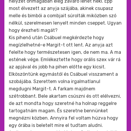
helyzet önmagában elég zavaró lehet neki. Épp
most élvezett az anyja szájába, akinek csupasz
melle és bimbói a combjait súrolták miközben szó
nélkül, szerelmesen lenyelt minden cseppet. Ugyan
hogy érezheti magát?
Kis pihenő után Csábuel megkérdezte hogy
megízlelhetné-e Margit-t ott lent. Az anyja azt
felelte hogy természetesen igen, de nem ma. A ma
estének vége. Emlékeztette hogy orális szex vár rá
az apjával és jobb ha pihen előtte egy kicsit.
Elköszöntünk egymástól és Csábuel visszament a
szobájába. Szerettem volna irgalmatlanul
megdugni Margit-t. A farkam majdnem
szétrobbant. Bele akartam csúszni és ott elélvezni,
de azt mondta hogy szeretné ha holnap reggelre
tartogatnám magam. És szeretne bennünket
megnézni közben. Annyira fel voltam húzva hogy
egy órába is beletelt mire el tudtam aludni.