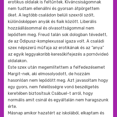
erotikus oldalak is feltűntek. Kíváncsiságomnak
nem tudtam ellenállni és gyorsan átpörgettem
őket. A legtöbb családon belüli szexről szólt,
különösképpen anyák és fiaik között. Liberális
hozzáállásommal és olvasottságommal nem
lepődtem meg. Freud talán sok dologban tévedett,
de az Ödipusz-komplexussal igaza volt. A családi
szex népszerű műfaja az erotikának és az “anya”
az egyik leggyakoribb keresőkifejezés a pornóvideó
oldalakon.
Este szex után megemlítettem a felfedezésemet
Margit-nek, aki elmosolyodott, de hozzám
hasonlóan nem lepődött meg. Azt javasoltam hogy
egy gyors, nem felelősségre vonó beszélgetés
keretében biztosítsuk Csábuel-t arról, hogy
normális amit csinál és egyáltalán nem haragszunk
érte.
Másnap amikor hazatért az iskolából, elkaptam és