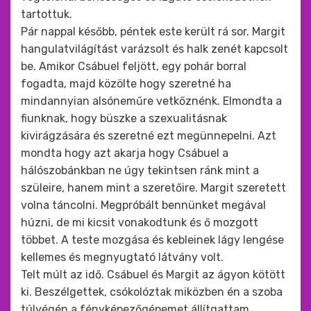
tartottuk.
Pár nappal később, péntek este került rá sor. Margit
hangulatvilágítást varázsolt és halk zenét kapcsolt
be. Amikor Csábuel feljött, egy pohár borral
fogadta, majd közölte hogy szeretné ha
mindannyian alsóneműre vetkőznénk. Elmondta a
fiunknak, hogy büszke a szexualitásnak
kivirágzására és szeretné ezt megünnepelni. Azt
mondta hogy azt akarja hogy Csábuel a
hálószobánkban ne úgy tekintsen ránk mint a
szüleire, hanem mint a szeretőire. Margit szeretett
volna táncolni. Megpróbált bennünket megával
húzni, de mi kicsit vonakodtunk és ő mozgott
többet. A teste mozgása és kebleinek lágy lengése
kellemes és megnyugtató látvány volt.
Telt múlt az idő. Csábuel és Margit az ágyon kötött
ki. Beszélgettek, csókolóztak miközben én a szoba
túlvégén a fényképezőgépemet állítgattam.