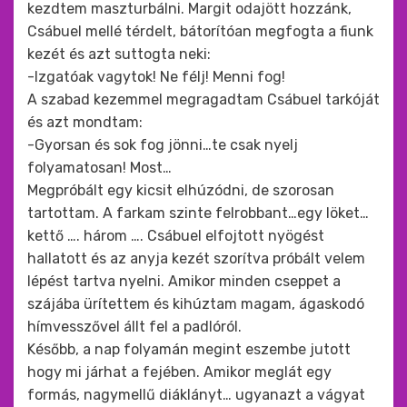
kezdtem maszturbálni. Margit odajött hozzánk,
Csábuel mellé térdelt, bátorítóan megfogta a fiunk
kezét és azt suttogta neki:
-Izgatóak vagytok! Ne félj! Menni fog!
A szabad kezemmel megragadtam Csábuel tarkóját
és azt mondtam:
-Gyorsan és sok fog jönni…te csak nyelj
folyamatosan! Most…
Megpróbált egy kicsit elhúzódni, de szorosan
tartottam. A farkam szinte felrobbant…egy löket…
kettő …. három …. Csábuel elfojtott nyögést
hallatott és az anyja kezét szorítva próbált velem
lépést tartva nyelni. Amikor minden cseppet a
szájába ürítettem és kihúztam magam, ágaskodó
hímvesszővel állt fel a padlóról.
Később, a nap folyamán megint eszembe jutott
hogy mi járhat a fejében. Amikor meglát egy
formás, nagymellű diáklányt… ugyanazt a vágyat