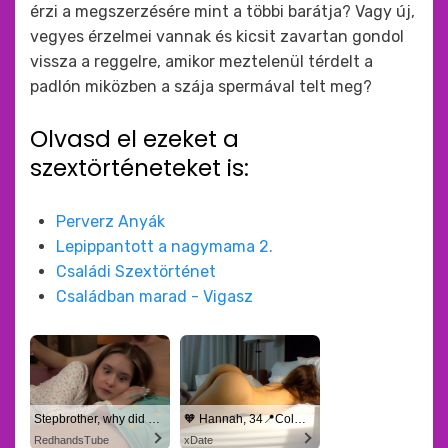
érzi a megszerzésére mint a többi barátja? Vagy új,
vegyes érzelmei vannak és kicsit zavartan gondol
vissza a reggelre, amikor meztelenül térdelt a
padlón miközben a szája spermával telt meg?
Olvasd el ezeket a
szextörténeteket is:
Perverz Anyák
Lepippantott a nagymama 2.
Családi Szextörténet
Családban marad - Vigasz
Stepbrother, why did you show me your dick? Now I want to fuck you with my wet pussy
🧡 Hannah, 34📍Columbus
RedhandsTube
xDate