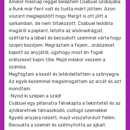
Amikor másnap reggel beléptem Csábuel szobájába
a fiunk már fent volt és tudta miért jöttem. Azon
viszont meglepődött hogy Margit is ott jött a
sarkamban, de nem tiltakozott. Csábuel ledobta
magáról a paplant, letolta az alsónadrágját,
széttárta a lábait és becsukott szemmel várta hogy
szopni kezdjem. Megráztam a fejem….orálszexet
kapott az anyjától, úgyhogy most én fogok
orálszexet kapni tőle. Majd máskor veszem a
számba.
Megfogtam a kezét és letérdeltettem a szőnyegre.
Az egyik kezemmel megsimogattam az arcát és azt
mondtam:
-Nyisd ki szépen a szád!
Csábuel egy pillanatra félrekapta a tekintetét és az
ajtókeretnek támaszkodó, csillogó szemekkel
figyelő anyjára nézett, majd visszafordult felém.
Becsukta a szemét és szétnyitotta az ajkait.