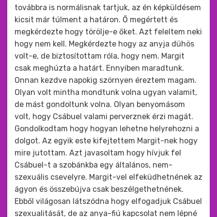
továbbra is normálisnak tartjuk, az én képküldésem
kicsit már túlment a határon. Ő megértett és
megkérdezte hogy törölje-e őket. Azt feleltem neki
hogy nem kell. Megkérdezte hogy az anyja dühös
volt-e, de biztosítottam róla, hogy nem. Margit
csak meghúzta a határt. Ennyiben maradtunk.
Onnan kezdve napokig szörnyen éreztem magam.
Olyan volt mintha mondtunk volna ugyan valamit,
de mást gondoltunk volna. Olyan benyomásom
volt, hogy Csábuel valami perverznek érzi magát.
Gondolkodtam hogy hogyan lehetne helyrehozni a
dolgot. Az egyik este kifejtettem Margit-nek hogy
mire jutottam. Azt javasoltam hogy hívjuk fel
Csábuel-t a szobánkba egy általános, nem-
szexuális csevelyre. Margit-vel elfeküdhetnének az
ágyon és összebújva csak beszélgethetnének.
Ebből világosan látszódna hogy elfogadjuk Csábuel
szexualitását, de az anya-fiú kapcsolat nem lépné