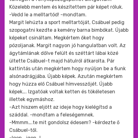
Közelebb mentem és készítettem pár képet róluk.
-Vedd le a melltartód! -mondtam.
Margit lehúzta a sport melltartóját, Csábuel pedig
szopogatni kezdte a kemény barna bimbókat. Újabb
képeket csináltam. Megkértem őket hogy
pózoljanak. Margit nagyon jó hangulatban volt. Az
ágytámlának dőlve felült és széttárt lábai közé
ültette Csábuel-t majd hátulról átkarolta. Pár
kattintás után megkértem hogy nyúljon be a fiunk
alsónadrágjába. Újabb képek. Azután megkértem
hogy húzza elő Csábuel hímvesszőjét. Újabb
képek…. Izgatóak voltak ketten és tökéletesen
illettek egymáshoz.
-Azt hiszem eljött az ideje hogy kielégítsd a
száddal. -mondtam a feleségemnek.
-Mmmm….te mit gondolsz édesem? -kérdezte ő
Csábuel-től.
-Igen….igen…!