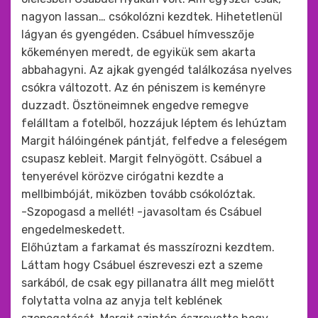
nagyon lassan… csókolózni kezdtek. Hihetetlenül
lágyan és gyengéden. Csábuel hímvesszője
kőkeményen meredt, de egyikük sem akarta
abbahagyni. Az ajkak gyengéd találkozása nyelves
csókra változott. Az én péniszem is keményre
duzzadt. Ösztöneimnek engedve remegve
felálltam a fotelből, hozzájuk léptem és lehúztam
Margit hálóingének pántját, felfedve a feleségem
csupasz kebleit. Margit felnyögött. Csábuel a
tenyerével körözve cirógatni kezdte a
mellbimbóját, miközben tovább csókolóztak.
-Szopogasd a mellét! -javasoltam és Csábuel
engedelmeskedett.
Előhúztam a farkamat és masszírozni kezdtem.
Láttam hogy Csábuel észreveszi ezt a szeme
sarkából, de csak egy pillanatra állt meg mielőtt
folytatta volna az anyja telt keblének