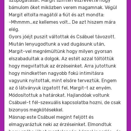
szopogatását. Margit szintén észrevette hogy
bámulom őket miközben verem magamnak. Végül
Margit eltolta magától a fiút és azt mondta:
-Mhmmm…ez kellemes volt… De azt hiszem mára
elég.
Gyors jóéjt puszit váltottak és Csábuel távozott.
Miután lenyugodtunk a vad dugásunk után,
Margit-vel megrémültünk hogy milyen gyorsan
elszabadultak a dolgok. Az estét azzal töltöttük
hogy megvitattuk az érzéseinket. Arra jutottunk
hogy mindketten nagyobb fokú intimitásra
vagyunk nyitottak, mint elsőre terveztük. Engem
az ő látványuk izgatott fel, Margit-t az enyém.
Módosítottuk a határokat. Hajlandóak voltunk
Csábuel-t fél-szexuális kapcsolatba hozni, de csak
bizonyos megkötésekkel.
Másnap este Csábuel megint feljött és
elmagyaráztuk neki az érzéseinket. Elmondtuk