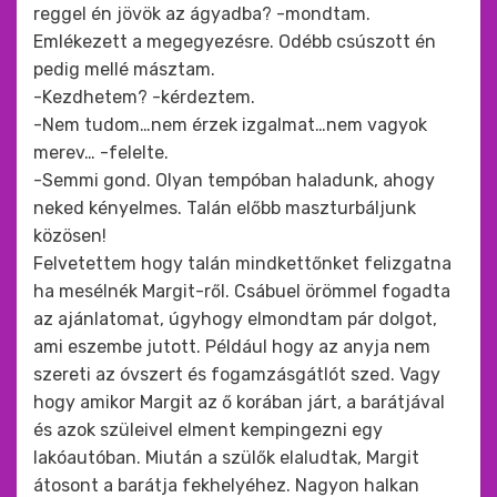
reggel én jövök az ágyadba? -mondtam.
Emlékezett a megegyezésre. Odébb csúszott én
pedig mellé másztam.
-Kezdhetem? -kérdeztem.
-Nem tudom…nem érzek izgalmat…nem vagyok
merev… -felelte.
-Semmi gond. Olyan tempóban haladunk, ahogy
neked kényelmes. Talán előbb maszturbáljunk
közösen!
Felvetettem hogy talán mindkettőnket felizgatna
ha mesélnék Margit-ről. Csábuel örömmel fogadta
az ajánlatomat, úgyhogy elmondtam pár dolgot,
ami eszembe jutott. Például hogy az anyja nem
szereti az óvszert és fogamzásgátlót szed. Vagy
hogy amikor Margit az ő korában járt, a barátjával
és azok szüleivel elment kempingezni egy
lakóautóban. Miután a szülők elaludtak, Margit
átosont a barátja fekhelyéhez. Nagyon halkan