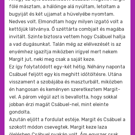
fölé másztam, a hálóinge alá nyúltam, letoltam a
bugyiját és két ujjamat a hüvelyébe nyomtam.
Nedves volt. Elmondtam hogy milyen izgató volt a
kettőjük látványa. Ő széttárta combjait és magába
invitált. Szinte biztosra vettem hogy Csábuel hallja
a vad dugásunkat. Talán még az elélvezését is az
enyémhez igazítja miközben irígyel mert nekem
Margit jut, neki meg csak a saját keze.
Ez így folytatódott egy-két hétig. Néhány naponta
Csábuel feljött egy kis meghitt időtöltésre. Utána
visszament a szobájába és maszturbált, miközben
én hangosan és keményen szeretkeztem Margit-
vel. A párom végül azt is bevallotta, hogy sokkal
jobban érzi magát Csábuel-nel, mint eleinte
gondolta.
Azután eljött a fordulat estéje. Margit és Csábuel a
szokott módon csevegtek. Margit keze laza
ölelésben Csábuel nyakán volt. Ám egyszer csak,