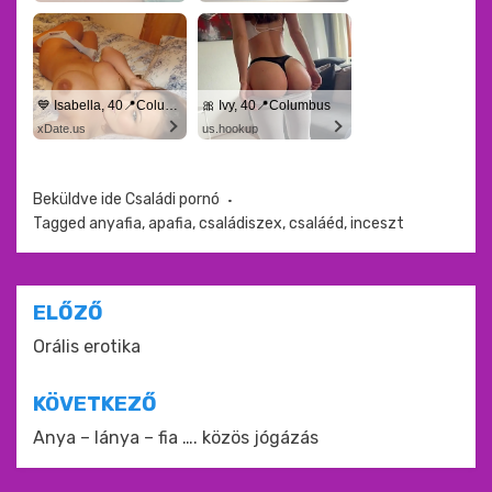
💙 Isabella, 40📍Columbus
🎀 Ivy, 40📍Columbus
xDate.us
us.hookup
Beküldve ide
Családi pornó
Tagged
anyafia
,
apafia
,
családiszex
,
csaláéd
,
inceszt
Bejegyzés
ELŐZŐ
navigáció
Orális erotika
KÖVETKEZŐ
Anya – lánya – fia …. közös jógázás