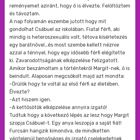
reményemet aziránt, hogy ő is élvezte. Felöltöztem
és távoztam.
A nap folyamán eszembe jutott hogy mit
gondolhat Csábuel az iskolában. Fiatal férfi, aki
mindig is heteroszexuális volt, tétova kísérletezés
egy barátnővel…és most szembe kellett néznie
azzal a ténnyel, hogy egy idősebb férfi elégítette
ki. Zavarodottságának elképzelése felizgatott.
Amikor beszámoltam a történtekről Margit-nek, ő is
beindult. Alaposan megcsókolt majd azt mondta:
-Örülök hogy te voltál az első férfi az életében.
Élvezte?
-Azt hiszem igen.
-A kettősötök elképzelése annyira izgató!
Tudtuk hogy a következő lépés az lesz hogy Margit
szopja Csábuel-t. Egy anya leszopja a saját fiát!
Furcsán hangzik kimondva, de mindketten
végtelenül bensőséges és izgató cselekedetnek