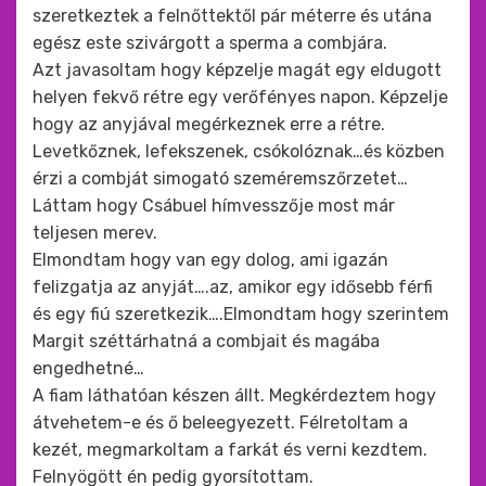
szeretkeztek a felnőttektől pár méterre és utána
egész este szivárgott a sperma a combjára.
Azt javasoltam hogy képzelje magát egy eldugott
helyen fekvő rétre egy verőfényes napon. Képzelje
hogy az anyjával megérkeznek erre a rétre.
Levetkőznek, lefekszenek, csókolóznak…és közben
érzi a combját simogató szeméremszőrzetet…
Láttam hogy Csábuel hímvesszője most már
teljesen merev.
Elmondtam hogy van egy dolog, ami igazán
felizgatja az anyját….az, amikor egy idősebb férfi
és egy fiú szeretkezik….Elmondtam hogy szerintem
Margit széttárhatná a combjait és magába
engedhetné…
A fiam láthatóan készen állt. Megkérdeztem hogy
átvehetem-e és ő beleegyezett. Félretoltam a
kezét, megmarkoltam a farkát és verni kezdtem.
Felnyögött én pedig gyorsítottam.