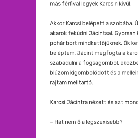
más férfival legyek Karcsin kívül.
Akkor Karcsi belépett a szobába. 
akarok feküdni Jácintsal. Gyorsa
pohár bort mindkettőjüknek. Ők ke
beléptem, Jácint megfogta a karom
szabadulni a fogságomból, eközbe
blúzom kigombolódott és a melleim
rajtam melltartó.
Karcsi Jácintra nézett és azt mon
– Hát nem ő a legszexisebb?