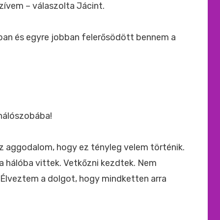
ívem – válaszolta Jácint.
ban és egyre jobban felerősödött bennem a
 hálószobába!
az aggodalom, hogy ez tényleg velem történik.
a hálóba vittek. Vetkőzni kezdtek. Nem
. Élveztem a dolgot, hogy mindketten arra