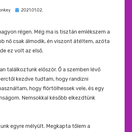
Beküldve
onkey
2021.01.02.
ide
:
 nagyon régen. Még ma is tisztán emlékszem a
bb nő csak álmodik, én viszont átéltem, azóta
de ez volt az első.
an találkoztunk először. Ő a szemben lévő
perctől kezdve tudtam, hogy randizni
használtam, hogy flörtölhessek vele, és egy
vánságom. Nemsokkal később elkezdtünk
tunk egyre mélyült. Megkapta tőlem a