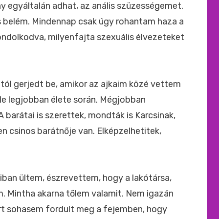
ny egyáltalán adhat, az anális szüzességemet.
 is belém. Mindennap csak úgy rohantam haza a
ndolkodva, milyenfajta szexuális élvezeteket
tól gerjedt be, amikor az ajkaim közé vettem
le legjobban élete során. Mégjobban
A barátai is szerettek, mondták is Karcsinak,
en csinos barátnője van. Elképzelhetitek,
iban ültem, észrevettem, hogy a lakótársa,
. Mintha akarna tőlem valamit. Nem igazán
ert sohasem fordult meg a fejemben, hogy