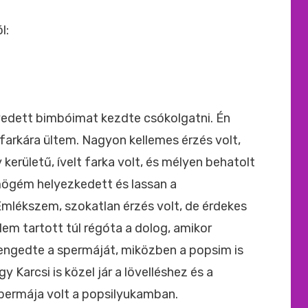
l:
edett bimbóimat kezdte csókolgatni. Én
farkára ültem. Nagyon kellemes érzés volt,
erületű, ívelt farka volt, és mélyen behatolt
mögém helyezkedett és lassan a
mlékszem, szokatlan érzés volt, de érdekes
Nem tartott túl régóta a dolog, amikor
engedte a spermáját, miközben a popsim is
 Karcsi is közel jár a lövelléshez és a
permája volt a popsilyukamban.