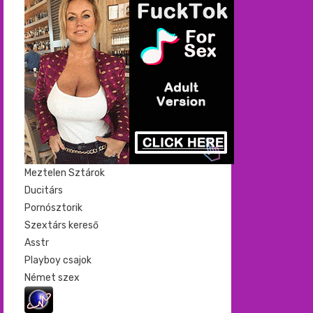
Meztelen Sztárok
Ducitárs
Pornósztorik
Szextárs kereső
Asstr
Playboy csajok
Német szex