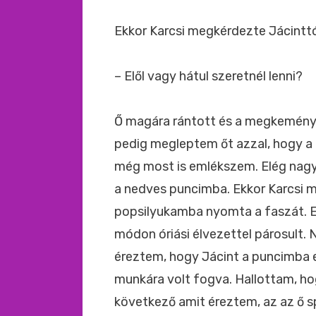
Ekkor Karcsi megkérdezte Jácinttó
– Elől vagy hátul szeretnél lenni?
Ő magára rántott és a megkemény
pedig megleptem őt azzal, hogy a 
még most is emlékszem. Elég nagy k
a nedves puncimba. Ekkor Karcsi 
popsilyukamba nyomta a faszát. E
módon óriási élvezettel párosult. 
éreztem, hogy Jácint a puncimba 
munkára volt fogva. Hallottam, hogy
következő amit éreztem, az az ő s