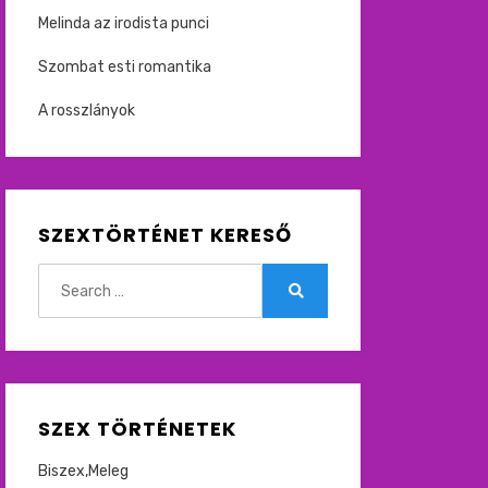
Melinda az irodista punci
Szombat esti romantika
A rosszlányok
SZEXTÖRTÉNET KERESŐ
Search
for:
Search
SZEX TÖRTÉNETEK
Biszex,Meleg