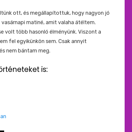
ünk ott, és megállapítottuk, hogy nagyon jó
b vasárnapi matiné, amit valaha átéltem.
e volt több hasonló élményünk. Viszont a
em fel egyikünkön sem. Csak annyit
 és nem bántam meg.
örténeteket is:
ban