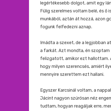
legértékesebb dolgot, amit egy lá
Fülig szerelmes voltam belé, és ő
munkából, aztán át hozzá, azon go
fogunk felfedezni aznap.
Imádta a szexet, de a legjobban at
a farkát. Azt mondta, én szoptam 
felizgatott, amikor ezt hallottam. 
hogy milyen szerencsés, amiért ily
mennyire szerettem ezt hallani.
Egyszer Karcsinál voltam, a nappal
Jácint nagyon szúrósan néz engem
tudtam, hogyan reagáljak erre, m