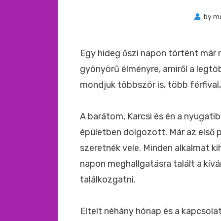
by
m
Egy hideg őszi napon történt már
gyönyörű élményre, amiről a legtö
mondjuk többször is, több férfival,
A barátom, Karcsi és én a nyugatib
épületben dolgozott. Már az első 
szeretnék vele. Minden alkalmat ki
napon meghallgatásra talált a kí
találkozgatni.
Eltelt néhány hónap és a kapcsola