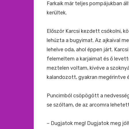
Farkaik már teljes pompájukban állt
kerültek.
Először Karcsi kezdett csókolni, k
lehúzta a bugyimat. Az ajkaival m
lehelve oda, ahol éppen járt. Karc
felemeltem a karjaimat és ő levet
meztelen voltam, kivéve a szokny
kalandozott, gyakran megérintve 
Puncimból csöpögött a nedvesség,
se szóltam, de az arcomra lehetett
– Dugjatok meg! Dugjatok meg jól!