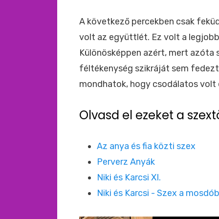
A következő percekben csak feküdt
volt az együttlét. Ez volt a legjob
Különösképpen azért, mert azóta s
féltékenység szikráját sem fedezt
mondhatok, hogy csodálatos volt
Olvasd el ezeket a szext
Az anya és fia közti szex
Perverz Anyák
Niki és Karcsi XI.
Niki és Karcsi - Szex a mosdó