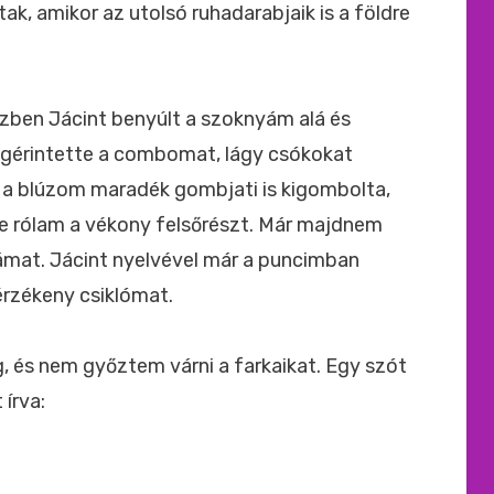
ak, amikor az utolsó ruhadarabjaik is a földre
özben Jácint benyúlt a szoknyám alá és
egérintette a combomat, lágy csókokat
si a blúzom maradék gombjati is kigombolta,
te rólam a vékony felsőrészt. Már majdnem
ámat. Jácint nyelvével már a puncimban
érzékeny csiklómat.
 és nem győztem várni a farkaikat. Egy szót
 írva: