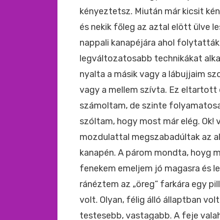
kényeztetsz. Miután már kicsit ké
és nekik főleg az aztal elött ülve
nappali kanapéjára ahol folytattá
legváltozatosabb technikákat alk
nyalta a másik vagy a lábujjaim s
vagy a mellem szívta. Ez eltartot
számoltam, de szinte folyamatos
szóltam, hogy most már elég. Ok! v
mozdulattal megszabadúltak az al
kanapén. A párom mondta, hoyg mos
fenekem emeljem jó magasra és le
ránéztem az „öreg” farkára egy pi
volt. Olyan, félig álló állaptban vo
testesebb, vastagabb. A feje val