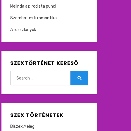
Melinda az irodista punci
Szombat esti romantika
A rosszlányok
SZEXTÖRTÉNET KERESŐ
Search
for:
Search
SZEX TÖRTÉNETEK
Biszex,Meleg