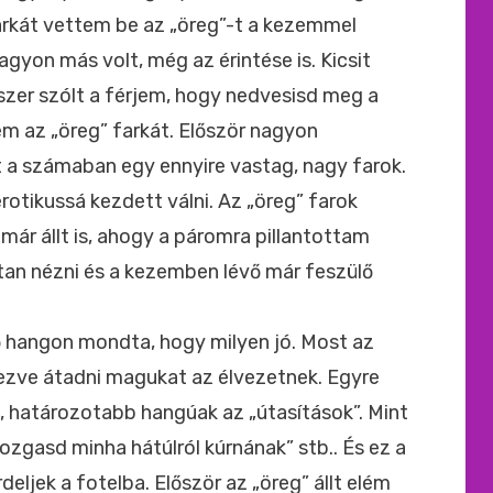
arkát vettem be az „öreg”-t a kezemmel
yon más volt, még az érintése is. Kicsit
er szólt a férjem, hogy nedvesisd meg a
nem az „öreg” farkát. Először nagyon
t a számaban egy ennyire vastag, nagy farok.
rotikussá kezdett válni. Az „öreg” farok
ár állt is, ahogy a páromra pillantottam
tan nézni és a kezemben lévő már feszülő
gő hangon mondta, hogy milyen jó. Most az
zve átadni magukat az élvezetnek. Egyre
 határozotabb hangúak az „útasítások”. Mint
zgasd minha hátúlról kúrnának” stb.. És ez a
rdeljek a fotelba. Először az „öreg” állt elém