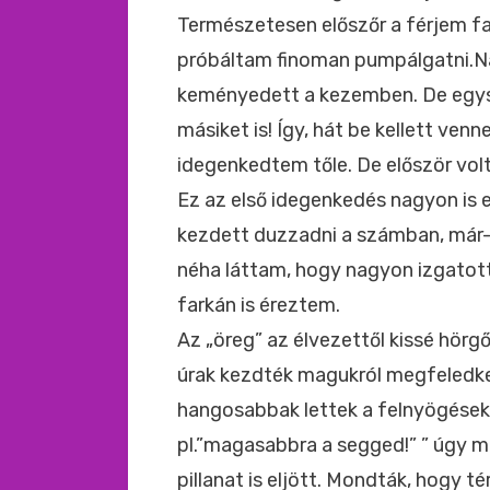
Természetesen előszőr a férjem f
próbáltam finoman pumpálgatni.Nag
keményedett a kezemben. De egysz
másiket is! Így, hát be kellett ven
idegenkedtem tőle. De először vol
Ez az első idegenkedés nagyon is e
kezdett duzzadni a számban, már-m
néha láttam, hogy nagyon izgatot
farkán is éreztem.
Az „öreg” az élvezettől kissé hör
úrak kezdték magukról megfeledke
hangosabbak lettek a felnyögések,
pl.”magasabbra a segged!” ” úgy mo
pillanat is eljött. Mondták, hogy té