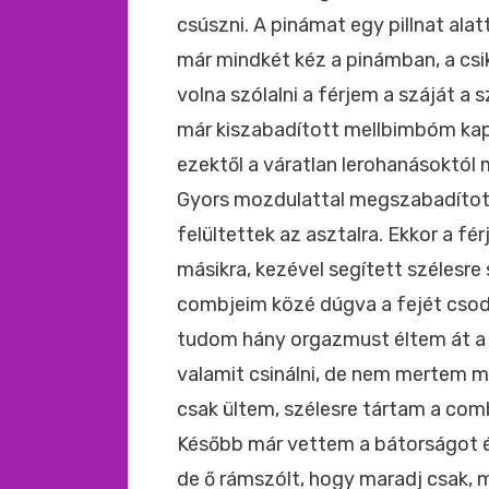
csúszni. A pinámat egy pillnat ala
már mindkét kéz a pinámban, a csik
volna szólalni a férjem a száját a
már kiszabadított mellbimbóm kapat
ezektől a váratlan lerohanásoktó
Gyors mozdulattal megszabadított
felültettek az asztalra. Ekkor a fé
másikra, kezével segített szélesre
combjeim közé dúgva a fejét csod
tudom hány orgazmust éltem át a 
valamit csinálni, de nem mertem m
csak ültem, szélesre tártam a comb
Később már vettem a bátorságot é
de ő rámszólt, hogy maradj csak, 