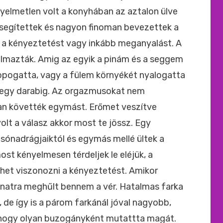
nyelmetlen volt a konyhában az aztalon ülve
 lesegítettek és nagyon finoman bevezettek a
k a kényeztetést vagy inkább meganyalást. A
almazták. Amig az egyik a pinám és a seggem
zopogatta, vagy a fülem környékét nyalogatta
t egy darabig. Az orgazmusokat nem
an követték egymást. Erőmet veszítve
olt a válasz akkor most te jössz. Egy
sónadrágjaiktól és egymás mellé ültek a
t kényelmesen térdeljek le eléjük, a
het viszonozni a kényeztetést. Amikor
llnatra meghűlt bennem a vér. Hatalmas farka
lt, de így is a párom farkánál jóval nagyobb,
ahogy olyan buzogányként mutattta magát.