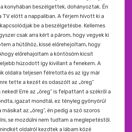
ak a konyhában beszélgettek, dohányoztak. Én
 TV elött a nappaliban. A férjem hívott ki a
 kapcsolódjak be a beszélgetésbe. Kellemes
Egyszer csak arra kért a párom, hogy vegyek ki
tem a hütőhöz, kissé előrehejoltam, hogy
Ahogy előrehajoltam a köntösöm kicsit
eljebb húzodott így kivillant a fenekem. A
 oldalra teljesen félretolta és az így már
e tette a kezét és odaszólt az „öreg”
neked! Erre az „öreg” is felpattant a székről a
ndta, igazat mondtál, ez tényleg gyönyörű!
másikat az „öreg”, én pedig a szó szoros
lni, se mozdúlni nem tudtam a meglepetéstől.
mindkét oldalról kezdtek a lábam közé