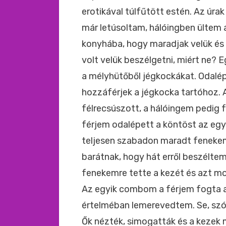
erotikával túlfűtött estén. Az úr
már letúsoltam, hálóingben ültem a
konyhába, hogy maradjak velük és
volt velük beszélgetni, miért ne? 
a mélyhütőből jégkockákat. Odalép
hozzáférjek a jégkocka tartóhoz. 
félrecsúszott, a hálóingem pedig f
férjem odalépett a köntöst az egyik
teljesen szabadon maradt fenekemr
barátnak, hogy hát erről beszéltem 
fenekemre tette a kezét és azt mo
Az egyik combom a férjem fogta a 
értelméban lemerevedtem. Se, szó
Ők nézték, simogatták és a kezek 