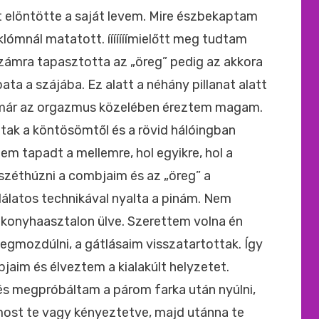
tt elöntötte a saját levem. Mire észbekaptam
lómnál matatott. ííííííímielőtt meg tudtam
 számra tapasztotta az „öreg” pedig az akkora
a a szájába. Ez alatt a néhány pillanat alatt
l már az orgazmus közelében éreztem magam.
ak a köntösömtől és a rövid hálóingban
rjem tapadt a mellemre, hol egyikre, hol a
 széthúzni a combjaim és az „öreg” a
álatos technikával nyalta a pinám. Nem
konyhaasztalon ülve. Szerettem volna én
egmozdúlni, a gátlásaim visszatartottak. Így
jaim és élveztem a kialakúlt helyzetet.
s megpróbáltam a párom farka után nyúlni,
most te vagy kényeztetve, majd utánna te