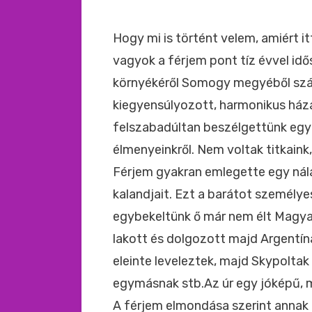
Hogy mi is történt velem, amiért i
vagyok a férjem pont tíz évvel idő
környékéről Somogy megyéből szár
kiegyensúlyozott, harmonikus ház
felszabadúltan beszélgettünk egy
élmenyeinkről. Nem voltak titkain
Férjem gyakran emlegette egy nál
kalandjait. Ezt a barátot személy
egybekeltünk ő már nem élt Magya
lakott és dolgozott majd Argentín
eleinte leveleztek, majd Skypolta
egymásnak stb.Az úr egy jóképű, ma
A férjem elmondása szerint annak i