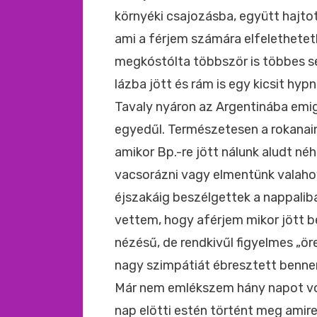
környéki csajozásba, együtt hajto
ami a férjem számára elfelethetetl
megkóstólta többször is többes se
lázba jött és rám is egy kicsit hyp
Tavaly nyáron az Argentinába emig
egyedűl. Természetesen a rokanain
amikor Bp.-re jött nálunk aludt né
vacsorázni vagy elmentünk valahov
éjszakáig beszélgettek a nappalib
vettem, hogy aférjem mikor jött b
nézésű, de rendkivűl figyelmes „ör
nagy szimpátiát ébresztett benn
Már nem emlékszem hány napot volt
nap elötti estén történt meg ami