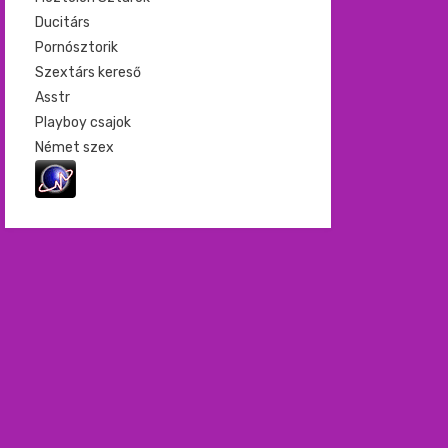
Ducitárs
Pornósztorik
Szextárs kereső
Asstr
Playboy csajok
Német szex