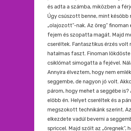
és adta a számba, miközben a fér
Úgy csúszott benne, mint késöbb
„olajozott”-nak. Az öreg” finoman 
fejem és szopatta magát. Majd m
cseréltek. Fantasztikus érzés vol
hatalmas faszt. Finoman lökdöste 
csiklómat simogatta a fejével. Ná
Annyira élveztem, hogy nem emléks
seggembe, de nagyon jó volt. Akk
párom, hogy mehet a seggébe is? A
elöbb én. Helyet cseréltek és a pá
megszokott technikánk szerint. A
elkezdete vadúl beverni a seggemb
spriccel. Majd szólt az „öregnek”,