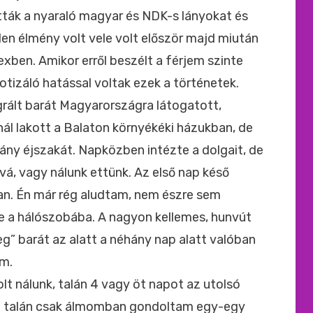
tták a nyaraló magyar és NDK-s lányokat és
en élmény volt vele volt először majd miután
xben. Amikor erről beszélt a férjem szinte
notizáló hatással voltak ezek a történetek.
rált barát Magyarországra látogatott,
ál lakott a Balaton környékéki házukban, de
hány éjszakát. Napközben intézte a dolgait, de
á, vagy nálunk ettünk. Az első nap késő
an. Én már rég aludtam, nem észre sem
e a hálószobába. A nagyon kellemes, hunvút
eg” barát az alatt a néhány nap alatt valóban
em.
 nálunk, talán 4 vagy öt napot az utolsó
re talán csak álmomban gondoltam egy-egy