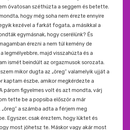
jem óvatosan széthúzta a seggem és betette.
 mondta, hogy még soha nem érezte ennyire
egyik kezével a farkát fogata, a másikkal a
ondták egymásnak, hogy cserélünk? És
t magamban érezni a nem túl kemény de
a legmélyebbre, majd visszahúzta és a
lam ismét beindúlt az orgazmusok sorozata.
zem mikor dugta az „öreg” valamelyik ujját a
or kaptam észbe, amikor megkérdezte a
 párom figyelmes volt és azt mondta, várj
rom tette be a popsiba először a már
z „öreg” a számba adta a férjem meg
e. Egyszer, csak éreztem, hogy lüktet és
 hogy most jöhetsz te. Máskor vagy akár most