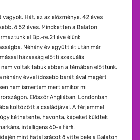
ide
:
tt vagyok. Hát, ez az előzménye. 42 éves
sebb, ő 52 éves. Mindketten a Balaton
maztunk el Bp.-re.21 éve élünk
asságba. Néhány év együttlét után már
mással házasság elötti szexuális
k, nem voltak tabuk ebben a témában elöttünk.
a néhány évvel idősebb barátjával megért
esen nem ismertem mert amikor mi
rországon. Először Angliában, Londonban
ába költözött a családjával. A férjemmel
k úgy kéthetente, havonta, képeket küldtek
rkáns, intelligens 60-s férfi.
dején mint fiatal srácot ő vitte bele a Balaton