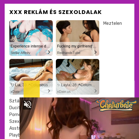
XXX REKLÁM ÉS SZEXOLDALAK
Meztelen
Experience intense desire for girls anytime, anywhere.
Fucking my girlfriend's hot mommy by mistake
Stellar Affinity
RedhandsTube
💘 Lia, 33📍Columbus
✨ Layla, 36📍Columbus
xDate
xDate.us
Sztárok
Ducitárs
Pornósztorik
Szextárs kereső
Asstr
Playboy csajok