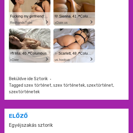
Fucking my girlfriend's hot mommy by mistake
💛 Sienna, 41📍Columbus
RedhandsTube
xDate.us
💏 Mia, 40📍Columbus
✨ Scarlett, 48📍Columbus
xDate
us.hookup
Beküldve ide
Sztorik
Tagged
szex történet
,
szex történetek
,
szextörténet
,
szextörténetek
Bejegyzés
ELŐZŐ
navigáció
Egyéjszakás sztorik