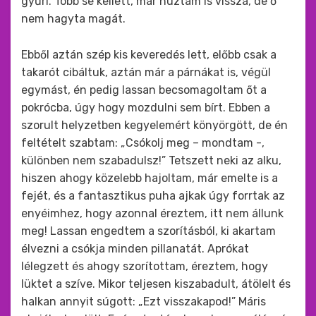
gyűri. Több se kellett, már húztam is vissza, de ő
nem hagyta magát.
Ebből aztán szép kis keveredés lett, előbb csak a
takarót cibáltuk, aztán már a párnákat is, végül
egymást, én pedig lassan becsomagoltam őt a
pokrócba, úgy hogy mozdulni sem bírt. Ebben a
szorult helyzetben kegyelemért könyörgött, de én
feltételt szabtam: „Csókolj meg – mondtam -,
különben nem szabadulsz!” Tetszett neki az alku,
hiszen ahogy közelebb hajoltam, már emelte is a
fejét, és a fantasztikus puha ajkak úgy forrtak az
enyéimhez, hogy azonnal éreztem, itt nem állunk
meg! Lassan engedtem a szorításból, ki akartam
élvezni a csókja minden pillanatát. Aprókat
lélegzett és ahogy szorítottam, éreztem, hogy
lüktet a szíve. Mikor teljesen kiszabadult, átölelt és
halkan annyit súgott: „Ezt visszakapod!” Máris