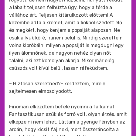
a lábait teljesen felhúzta úgy, hogy a térde a
vállához ért. Teljesen kitárulkozott előttem! A
kezembe adta a krémet, amit a fiókból szedett elő
és megkért, hogy kenjem a popsiját alaposan. Ne
csak a lyuk köré, hanem belül is. Mindig szerettem
volna kipróbálni milyen a popsiját is megdugni egy
ilyen álomnőnek, de nagyon nehéz olyan nőt
találni, aki ezt komolyan akarja. Mikor már elég
csúszós volt kívül belül, lassan ráfeküdtem.
– Biztosan szeretnéd?- kérdeztem, mire ő
sejtelmesen elmosolyodott.
Finoman elkezdtem befelé nyomni a farkamat.
Fantasztikusan szűk és forró volt, olyan érzés, amit
elképzelni nem lehet. Láttam a gyenge fényben az
arcán, hogy kicsit fáj neki, mert összeráncolta a