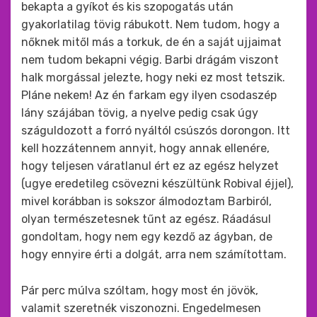
bekapta a gyíkot és kis szopogatás után
gyakorlatilag tövig rábukott. Nem tudom, hogy a
nőknek mitől más a torkuk, de én a saját ujjaimat
nem tudom bekapni végig. Barbi drágám viszont
halk morgással jelezte, hogy neki ez most tetszik.
Pláne nekem! Az én farkam egy ilyen csodaszép
lány szájában tövig, a nyelve pedig csak úgy
száguldozott a forró nyáltól csúszós dorongon. Itt
kell hozzátennem annyit, hogy annak ellenére,
hogy teljesen váratlanul ért ez az egész helyzet
(ugye eredetileg csövezni készültünk Robival éjjel),
mivel korábban is sokszor álmodoztam Barbiról,
olyan természetesnek tűnt az egész. Ráadásul
gondoltam, hogy nem egy kezdő az ágyban, de
hogy ennyire érti a dolgát, arra nem számítottam.
Pár perc múlva szóltam, hogy most én jövök,
valamit szeretnék viszonozni. Engedelmesen