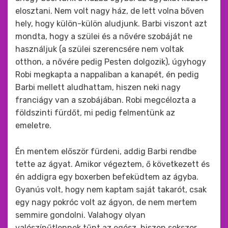
elosztani. Nem volt nagy ház, de lett volna bőven
hely, hogy külön-külön aludjunk. Barbi viszont azt
mondta, hogy a szülei és a nővére szobáját ne
használjuk (a szülei szerencsére nem voltak
otthon, a nővére pedig Pesten dolgozik), úgyhogy
Robi megkapta a nappaliban a kanapét, én pedig
Barbi mellett aludhattam, hiszen neki nagy
franciágy van a szobájában. Robi megcélozta a
földszinti fürdőt, mi pedig felmentünk az
emeletre.
Én mentem először fürdeni, addig Barbi rendbe
tette az ágyat. Amikor végeztem, ő következett és
én addigra egy boxerben befeküdtem az ágyba.
Gyanús volt, hogy nem kaptam saját takarót, csak
egy nagy pokróc volt az ágyon, de nem mertem
semmire gondolni. Valahogy olyan
valószínűtlennek tűnt az egész, hiszen sokszor