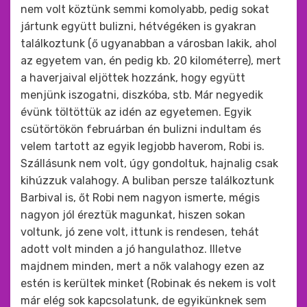
nem volt köztünk semmi komolyabb, pedig sokat
jártunk együtt bulizni, hétvégéken is gyakran
találkoztunk (ő ugyanabban a városban lakik, ahol
az egyetem van, én pedig kb. 20 kilométerre), mert
a haverjaival eljöttek hozzánk, hogy együtt
menjünk iszogatni, diszkóba, stb. Már negyedik
évünk töltöttük az idén az egyetemen. Egyik
csütörtökön februárban én bulizni indultam és
velem tartott az egyik legjobb haverom, Robi is.
Szállásunk nem volt, úgy gondoltuk, hajnalig csak
kihúzzuk valahogy. A buliban persze találkoztunk
Barbival is, őt Robi nem nagyon ismerte, mégis
nagyon jól éreztük magunkat, hiszen sokan
voltunk, jó zene volt, ittunk is rendesen, tehát
adott volt minden a jó hangulathoz. Illetve
majdnem minden, mert a nők valahogy ezen az
estén is kerültek minket (Robinak és nekem is volt
már elég sok kapcsolatunk, de egyikünknek sem