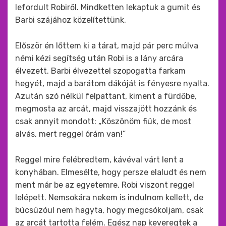
lefordult Robiről. Mindketten lekaptuk a gumit és
Barbi szájához közelítettünk.
Először én lőttem ki a tárat, majd pár perc múlva
némi kézi segítség után Robi is a lány arcára
élvezett. Barbi élvezettel szopogatta farkam
hegyét, majd a barátom dákóját is fényesre nyalta.
Azután szó nélkül felpattant, kiment a fürdőbe,
megmosta az arcát, majd visszajött hozzánk és
csak annyit mondott: „Köszönöm fiúk, de most
alvás, mert reggel órám van!”
Reggel mire felébredtem, kávéval várt lent a
konyhában. Elmesélte, hogy persze elaludt és nem
ment már be az egyetemre, Robi viszont reggel
lelépett. Nemsokára nekem is indulnom kellett, de
búcsúzóul nem hagyta, hogy megcsókoljam, csak
az arcát tartotta felém. Egész nap keveregtek a