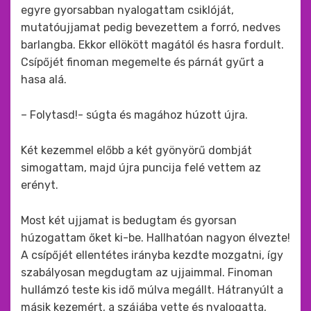
egyre gyorsabban nyalogattam csiklóját,
mutatóujjamat pedig bevezettem a forró, nedves
barlangba. Ekkor ellökött magától és hasra fordult.
Csípőjét finoman megemelte és párnát gyűrt a
hasa alá.
– Folytasd!- súgta és magához húzott újra.
Két kezemmel előbb a két gyönyörű dombját
simogattam, majd újra puncija felé vettem az
erényt.
Most két ujjamat is bedugtam és gyorsan
húzogattam őket ki-be. Hallhatóan nagyon élvezte!
A csípőjét ellentétes irányba kezdte mozgatni, így
szabályosan megdugtam az ujjaimmal. Finoman
hullámzó teste kis idő múlva megállt. Hátranyúlt a
másik kezemért, a szájába vette és nyalogatta,