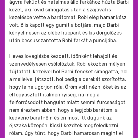
ágyra feküdt és hatalmas álló farkához húzta Barbi
kezét, aki rövid simogatás után a szájával is
kezelésbe vette a barátomat. Robi elég hamar kész
volt, ő is kapott egy gumit a botjára, majd Barbi
kényelmesen az ölébe huppant és kis dörgölőzés
után becsusszantotta Robi farkát a puncijába.
Heves lovaglásba kezdett, időnként lehajolt és
szenvedélyesen csólolóztak. Robi eközben mélyen
fújtatott, kezeivel hol Barbi fenekét simogatta, hol
a melleivel játszott, hol pedig a derekát szorította,
hogy le ne ugorjon róla. Öröm volt nézni őket és az
elfogyasztott italmennyiség, na meg a
felforrósodott hangulat miatt semmi furcsaságot
nem éreztem abban, hogy a legjobb barátom, a
kedvenc barátnőm és én most itt dugunk az
éjszaka közepén. Kicsit kezdtek megfeledkezni
rólam, úgy tűnt, hogy Barbi hamarosan megint el