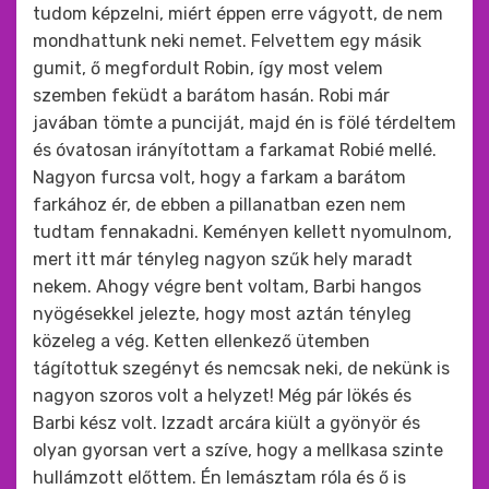
tudom képzelni, miért éppen erre vágyott, de nem
mondhattunk neki nemet. Felvettem egy másik
gumit, ő megfordult Robin, így most velem
szemben feküdt a barátom hasán. Robi már
javában tömte a punciját, majd én is fölé térdeltem
és óvatosan irányítottam a farkamat Robié mellé.
Nagyon furcsa volt, hogy a farkam a barátom
farkához ér, de ebben a pillanatban ezen nem
tudtam fennakadni. Keményen kellett nyomulnom,
mert itt már tényleg nagyon szűk hely maradt
nekem. Ahogy végre bent voltam, Barbi hangos
nyögésekkel jelezte, hogy most aztán tényleg
közeleg a vég. Ketten ellenkező ütemben
tágítottuk szegényt és nemcsak neki, de nekünk is
nagyon szoros volt a helyzet! Még pár lökés és
Barbi kész volt. Izzadt arcára kiült a gyönyör és
olyan gyorsan vert a szíve, hogy a mellkasa szinte
hullámzott előttem. Én lemásztam róla és ő is