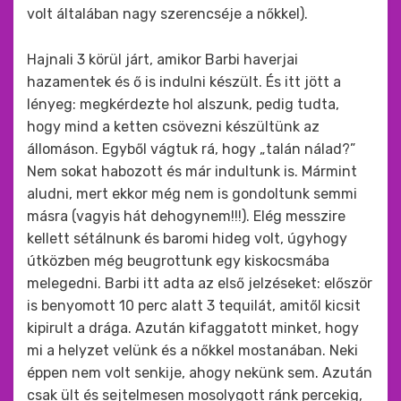
volt általában nagy szerencséje a nőkkel).
Hajnali 3 körül járt, amikor Barbi haverjai
hazamentek és ő is indulni készült. És itt jött a
lényeg: megkérdezte hol alszunk, pedig tudta,
hogy mind a ketten csövezni készültünk az
állomáson. Egyből vágtuk rá, hogy „talán nálad?”
Nem sokat habozott és már indultunk is. Mármint
aludni, mert ekkor még nem is gondoltunk semmi
másra (vagyis hát dehogynem!!!). Elég messzire
kellett sétálnunk és baromi hideg volt, úgyhogy
útközben még beugrottunk egy kiskocsmába
melegedni. Barbi itt adta az első jelzéseket: először
is benyomott 10 perc alatt 3 tequilát, amitől kicsit
kipirult a drága. Azután kifaggatott minket, hogy
mi a helyzet velünk és a nőkkel mostanában. Neki
éppen nem volt senkije, ahogy nekünk sem. Azután
csak ült és sejtelmesen mosolygott ránk percekig,