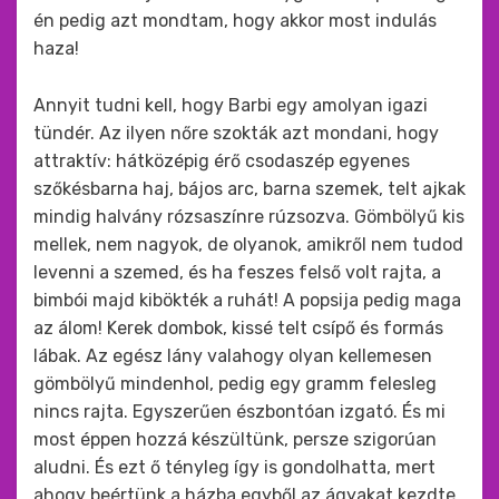
én pedig azt mondtam, hogy akkor most indulás
haza!
Annyit tudni kell, hogy Barbi egy amolyan igazi
tündér. Az ilyen nőre szokták azt mondani, hogy
attraktív: hátközépig érő csodaszép egyenes
szőkésbarna haj, bájos arc, barna szemek, telt ajkak
mindig halvány rózsaszínre rúzsozva. Gömbölyű kis
mellek, nem nagyok, de olyanok, amikről nem tudod
levenni a szemed, és ha feszes felső volt rajta, a
bimbói majd kibökték a ruhát! A popsija pedig maga
az álom! Kerek dombok, kissé telt csípő és formás
lábak. Az egész lány valahogy olyan kellemesen
gömbölyű mindenhol, pedig egy gramm felesleg
nincs rajta. Egyszerűen észbontóan izgató. És mi
most éppen hozzá készültünk, persze szigorúan
aludni. És ezt ő tényleg így is gondolhatta, mert
ahogy beértünk a házba egyből az ágyakat kezdte