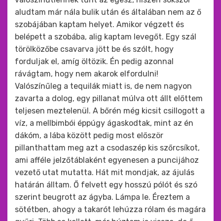
aludtam már nála bulik után és általában nem az ő
szobájában kaptam helyet. Amikor végzett és
belépett a szobába, alig kaptam levegőt. Egy szál
törölközőbe csavarva jött be és szólt, hogy
forduljak el, amíg öltözik. Én pedig azonnal
rávágtam, hogy nem akarok elfordulni!
Valószínűleg a tequilák miatt is, de nem nagyon
zavarta a dolog, egy pillanat múlva ott állt előttem
teljesen meztelenül. A bőrén még kicsit csillogott a
víz, a mellbimbói éppúgy ágaskodtak, mint az én
dákóm, a lába között pedig most először
pillanthattam meg azt a csodaszép kis szőrcsíkot,
ami afféle jelzőtáblaként egyenesen a puncijához
vezető utat mutatta. Hát mit mondjak, az ájulás
határán álltam. Ő felvett egy hosszú pólót és szó
szerint beugrott az ágyba. Lámpa le. Éreztem a
sötétben, ahogy a takarót lehúzza rólam és magára