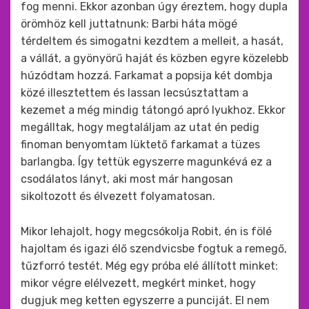
fog menni. Ekkor azonban úgy éreztem, hogy dupla
örömhöz kell juttatnunk: Barbi háta mögé
térdeltem és simogatni kezdtem a melleit, a hasát,
a vállát, a gyönyörű haját és közben egyre közelebb
húzódtam hozzá. Farkamat a popsija két dombja
közé illesztettem és lassan lecsúsztattam a
kezemet a még mindig tátongó apró lyukhoz. Ekkor
megálltak, hogy megtaláljam az utat én pedig
finoman benyomtam lüktető farkamat a tüzes
barlangba. Így tettük egyszerre magunkévá ez a
csodálatos lányt, aki most már hangosan
sikoltozott és élvezett folyamatosan.
Mikor lehajolt, hogy megcsókolja Robit, én is fölé
hajoltam és igazi élő szendvicsbe fogtuk a remegő,
tűzforró testét. Még egy próba elé állított minket:
mikor végre elélvezett, megkért minket, hogy
dugjuk meg ketten egyszerre a punciját. El nem