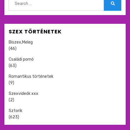
for:
Search
SZEX TÖRTÉNETEK
Biszex,Meleg
(46)
Családi pornó
(63)
Romantikus történetek
(9)
Szexvideók xxx
(2)
Sztorik
(623)