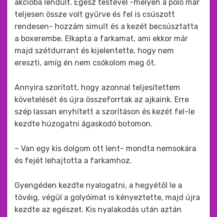
akcióba lendült. Egész testével -melyen a póló már
teljesen össze volt gyűrve és fel is csúszott
rendesen- hozzám simult és a kezét becsúsztatta
a boxerembe. Elkapta a farkamat, ami ekkor már
majd szétdurrant és kijelentette, hogy nem
ereszti, amíg én nem csókolom meg őt.
Annyira szorított, hogy azonnal teljesítettem
követelését és újra összeforrtak az ajkaink. Erre
szép lassan enyhített a szorításon és kezét fel-le
kezdte húzogatni ágaskodó botomon.
– Van egy kis dolgom ott lent- mondta nemsokára
és fejét lehajtotta a farkamhoz.
Gyengéden kezdte nyalogatni, a hegyétől le a
tövéig, végül a golyóimat is kényeztette, majd újra
kezdte az egészet. Kis nyalakodás után aztán