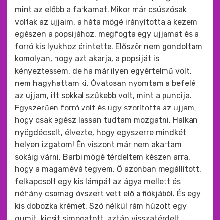
mint az előbb a farkamat. Mikor már csúszósak
voltak az ujjaim, a háta mögé irányította a kezem
egészen a popsijához, megfogta egy ujjamat és a
forró kis lyukhoz érintette. Először nem gondoltam
komolyan, hogy azt akarja, a popsiját is
kényeztessem, de ha már ilyen egyértelmű volt,
nem hagyhattam ki. Óvatosan nyomtam a befelé
az ujjam, itt sokkal szűkebb volt, mint a puncija.
Egyszerűen forró volt és úgy szorította az ujjam,
hogy csak egész lassan tudtam mozgatni. Halkan
nyögdécselt, élvezte, hogy egyszerre mindkét
helyen izgatom! Én viszont már nem akartam
sokáig várni, Barbi mögé térdeltem készen arra,
hogy a magamévá tegyem. Ő azonban megállított,
felkapcsolt egy kis lámpát az ágya mellett és
néhány csomag óvszert vett elő a fiókjából. És egy
kis dobozka krémet. Szó nélkül rám húzott egy
gumit, kicsit simogatott, aztán visszatérdelt