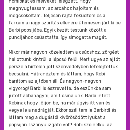
homlokát és mélyeket lélegzett. Hogy
megnyugtassam, az arcához hajoltam és
megcsókoltam. Teljesen rajta feküdtem és a
farkam a nagy szorítás ellenére ütemesen járt ki be
Barbi popsijába. Egyik kezét testünk között a
puncijához csúsztatta, így simogatta magát.
Mikor már nagyon közeledtem a csúcshoz, zörgést
hallottunk kintről, a lépcső felől. Mert ugye az ajtót
persze a hirtelen jött szenvedélyben lefelejtettük
becsukni. Hátranéztem és láttam, hogy Robi
barátom az ajtóban áll. És nagyon-nagyon
vigyorog! Barbi is észrevette, de eszünkbe sem
jutott abbahagyni, amit csinálunk. Barbi intett
Robinak hogy jöjjön be, ha már úgyis itt van és
vegye le a nadrágját. Ekkor szálltam le Barbiról és
láttam meg a dugástól kivörösödött lyukat a
popsiján. Iszonyú izgató volt! Robi szó nélkül az