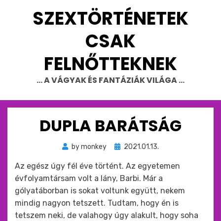
Skip
SZEXTÖRTÉNETEK
to
content
CSAK
FELNŐTTEKNEK
… A VÁGYAK ÉS FANTÁZIÁK VILÁGA …
DUPLA BARÁTSÁG
Beküldve
by
monkey
2021.01.13.
ide
Az egész úgy fél éve történt. Az egyetemen
:
évfolyamtársam volt a lány, Barbi. Már a
gólyatáborban is sokat voltunk együtt, nekem
mindig nagyon tetszett. Tudtam, hogy én is
tetszem neki, de valahogy úgy alakult, hogy soha