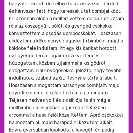
hanyatt feküdt, de felhúzta az összezárt térdeit,
és kényszerített, hogy keressek utat combjai közt.
Én azonban előbb a melleit vettem célba. Lehúztam
róla az összegyűrt pólót, és gyengéd csókokkal
kényeztettem a csodás dombocskákat. Hosszasan
elidőztem a kőkeményen ágaskodó bimbóin, majd a
köldöke felé indultam. Itt egy kis karikát hordott,
ezt gyengéden a fogaim közé vettem és
húzogattam, közben ujjaimmal a kis gödröt
cirógattam. Halk nyögésekkel jelezte, hogy tovább
indulhatok, szabad az út. Résnyire tárta a lábait.
Hosszasan simogattam bársonyos combjait, majd
egyik kezemmel elkalandoztam a puncijához.
Teljesen nedves volt és a csiklója talán még a
mellbimbóinál is jobban ágaskodott! Közben
arcommal a hasa felől közelítettem. Apró csókokkal
halmoztam el, majd harapdálni kezdtem ajkait.
Egyre gyorsabban kapkodta a levegőt, én pedig