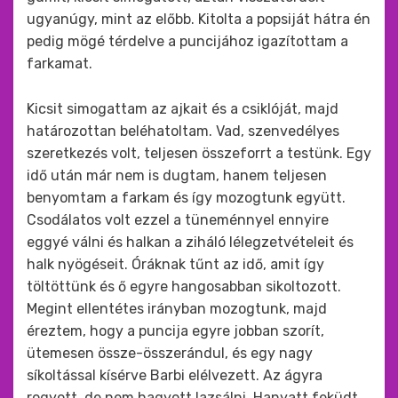
ugyanúgy, mint az előbb. Kitolta a popsiját hátra én
pedig mögé térdelve a puncijához igazítottam a
farkamat.
Kicsit simogattam az ajkait és a csiklóját, majd
határozottan beléhatoltam. Vad, szenvedélyes
szeretkezés volt, teljesen összeforrt a testünk. Egy
idő után már nem is dugtam, hanem teljesen
benyomtam a farkam és így mozogtunk együtt.
Csodálatos volt ezzel a tüneménnyel ennyire
eggyé válni és halkan a ziháló lélegzetvételeit és
halk nyögéseit. Óráknak tűnt az idő, amit így
töltöttünk és ő egyre hangosabban sikoltozott.
Megint ellentétes irányban mozogtunk, majd
éreztem, hogy a puncija egyre jobban szorít,
ütemesen össze-összerándul, és egy nagy
síkoltással kísérve Barbi elélvezett. Az ágyra
rogyott, de nem hagyott lazsálni. Hanyatt feküdt,