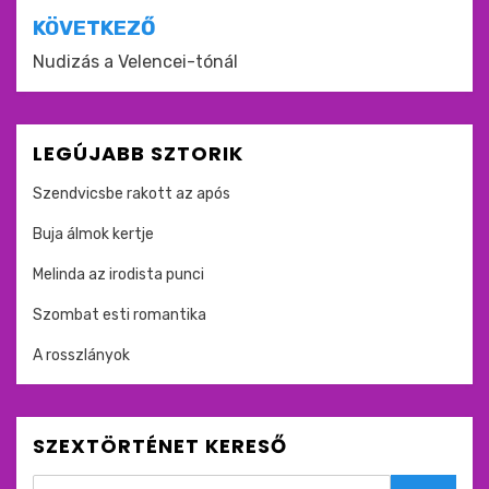
KÖVETKEZŐ
Nudizás a Velencei-tónál
LEGÚJABB SZTORIK
Szendvicsbe rakott az após
Buja álmok kertje
Melinda az irodista punci
Szombat esti romantika
A rosszlányok
SZEXTÖRTÉNET KERESŐ
Search