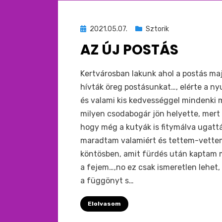
Beküldve
2021.05.07.
Sztorik
ide
AZ ÚJ POSTÁS
:
by
monkey
Kertvárosban lakunk ahol a postás ma
hívták öreg postásunkat…, elérte a n
és valami kis kedvességgel mindenki
milyen csodabogár jön helyette, mert a
hogy még a kutyák is fitymálva ugatt
maradtam valamiért és tettem-vettem
köntösben, amit fürdés után kaptam 
a fejem…,no ez csak ismeretlen lehet
a függönyt s…
Elolvasom