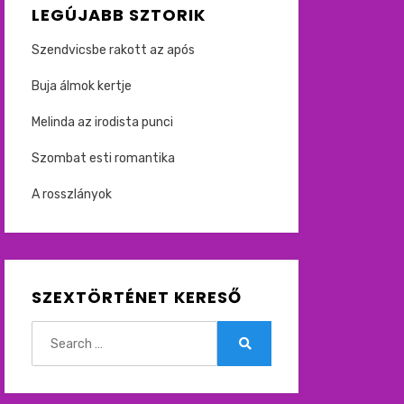
LEGÚJABB SZTORIK
Szendvicsbe rakott az após
Buja álmok kertje
Melinda az irodista punci
Szombat esti romantika
A rosszlányok
SZEXTÖRTÉNET KERESŐ
Search
for:
Search