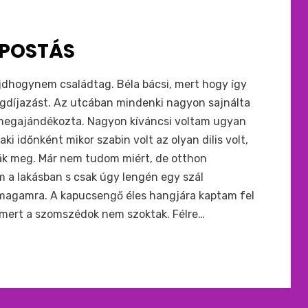
 POSTÁS
jdhogynem családtag. Béla bácsi, mert hogy így
yugdíjazást. Az utcában mindenki nagyon sajnálta
 megajándékozta. Nagyon kíváncsi voltam ugyan
ki időnként mikor szabin volt az olyan dilis volt,
ák meg. Már nem tudom miért, de otthon
 a lakásban s csak úgy lengén egy szál
magamra. A kapucsengő éles hangjára kaptam fel
, mert a szomszédok nem szoktak. Félre…