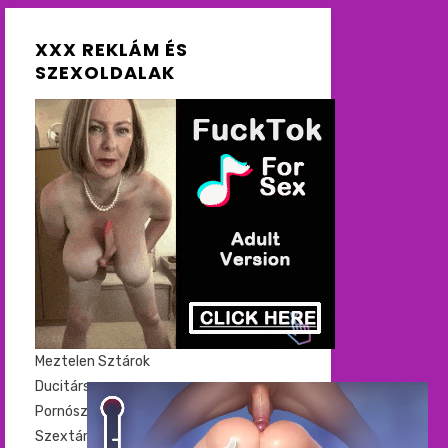
XXX REKLÁM ÉS
SZEXOLDALAK
Meztelen Sztárok
Ducitárs
Pornósztorik
Szextárs kereső