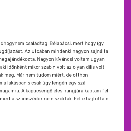
jdhogynem családtag. Bélabácsi, mert hogy így
yugdíjazást. Az utcában mindenki nagyon sajnálta
 megajándékozta. Nagyon kíváncsi voltam ugyan
ki időnként mikor szabin volt az olyan dilis volt,
ák meg. Már nem tudom miért, de otthon
 a lakásban s csak úgy lengén egy szál
magamra. A kapucsengő éles hangjára kaptam fel
, mert a szomszédok nem szoktak. Félre hajtottam