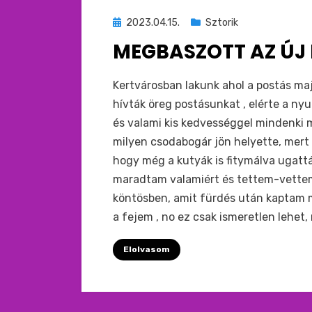
Beküldve
2023.04.15.
Sztorik
ide
MEGBASZOTT AZ ÚJ
:
by
monkey
Kertvárosban lakunk ahol a postás ma
hívták öreg postásunkat , elérte a n
és valami kis kedvességgel mindenki
milyen csodabogár jön helyette, mert a
hogy még a kutyák is fitymálva ugatt
maradtam valamiért és tettem-vettem
köntösben, amit fürdés után kaptam 
a fejem , no ez csak ismeretlen lehet
Elolvasom