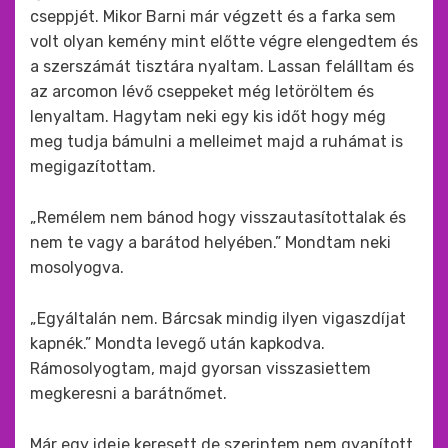
cseppjét. Mikor Barni már végzett és a farka sem
volt olyan kemény mint előtte végre elengedtem és
a szerszámát tisztára nyaltam. Lassan felálltam és
az arcomon lévő cseppeket még letöröltem és
lenyaltam. Hagytam neki egy kis időt hogy még
meg tudja bámulni a melleimet majd a ruhámat is
megigazítottam.
„Remélem nem bánod hogy visszautasítottalak és
nem te vagy a barátod helyében.” Mondtam neki
mosolyogva.
„Egyáltalán nem. Bárcsak mindig ilyen vigaszdíjat
kapnék.” Mondta levegő után kapkodva.
Rámosolyogtam, majd gyorsan visszasiettem
megkeresni a barátnőmet.
Már egy ideje keresett de szerintem nem gyanított