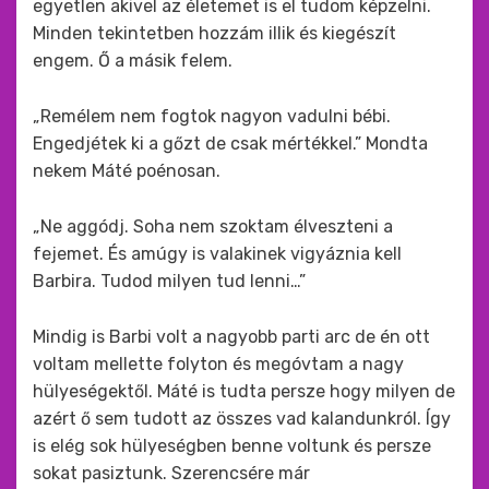
egyetlen akivel az életemet is el tudom képzelni.
Minden tekintetben hozzám illik és kiegészít
engem. Ő a másik felem.
„Remélem nem fogtok nagyon vadulni bébi.
Engedjétek ki a gőzt de csak mértékkel.” Mondta
nekem Máté poénosan.
„Ne aggódj. Soha nem szoktam élveszteni a
fejemet. És amúgy is valakinek vigyáznia kell
Barbira. Tudod milyen tud lenni…”
Mindig is Barbi volt a nagyobb parti arc de én ott
voltam mellette folyton és megóvtam a nagy
hülyeségektől. Máté is tudta persze hogy milyen de
azért ő sem tudott az összes vad kalandunkról. Így
is elég sok hülyeségben benne voltunk és persze
sokat pasiztunk. Szerencsére már