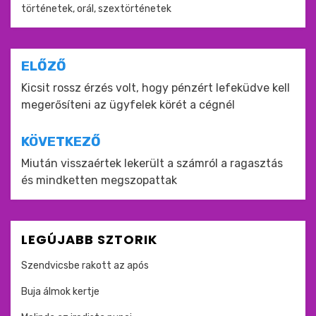
történetek
,
orál
,
szextörténetek
Bejegyzés
ELŐZŐ
navigáció
Kicsit rossz érzés volt, hogy pénzért lefeküdve kell
megerősíteni az ügyfelek körét a cégnél
KÖVETKEZŐ
Miután visszaértek lekerült a számról a ragasztás
és mindketten megszopattak
LEGÚJABB SZTORIK
Szendvicsbe rakott az após
Buja álmok kertje