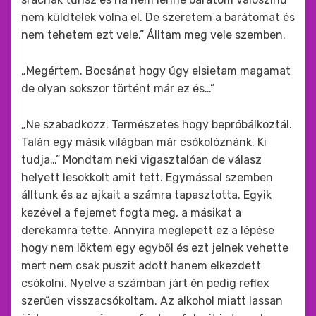
nem küldtelek volna el. De szeretem a barátomat és
nem tehetem ezt vele.” Álltam meg vele szemben.
„Megértem. Bocsánat hogy úgy elsietam magamat
de olyan sokszor történt már ez és…”
„Ne szabadkozz. Természetes hogy bepróbálkoztál.
Talán egy másik világban már csókolóznánk. Ki
tudja…” Mondtam neki vigasztalóan de válasz
helyett lesokkolt amit tett. Egymással szemben
álltunk és az ajkait a számra tapasztotta. Egyik
kezével a fejemet fogta meg, a másikat a
derekamra tette. Annyira meglepett ez a lépése
hogy nem löktem egy egyből és ezt jelnek vehette
mert nem csak puszit adott hanem elkezdett
csókolni. Nyelve a számban járt én pedig reflex
szerűen visszacsókoltam. Az alkohol miatt lassan