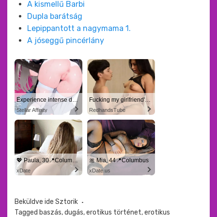
A kismellű Barbi
Dupla barátság
Lepippantott a nagymama 1.
A jóseggű pincérlány
Experience intense desire for girls anytime, anywhere.
Fucking my girlfriend's hot mommy by mistake
Stellar Affinity
RedhandsTube
💖 Paula, 30📍Columbus
🎀 Mia, 44📍Columbus
xDate
xDate.us
Beküldve ide
Sztorik
Tagged
baszás
,
dugás
,
erotikus történet
,
erotikus