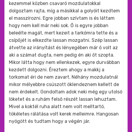
kezemmel közben csavaró mozdulatokkal
dolgoztam rajta, míg a másikkal a golyóit kezdtem
el masszírozni. Egre jobban szívtam is és láttam
hogy nem kell már neki sok. Ő is egyre jobban
beleélte magát, mert kezeit a tarkómra tette és a
csípőjét is elkezdte lassan mozgatni. Szép lassan
átvette az irányítást és lényegében már ő volt az
aki a számat dugta, nem pedig én aki őt szopta.
Mikor látta hogy nem ellenkezek, egyre durvábban
kezdett dolgozni. Éreztem ahogy a makkj a
torkomat éri de nem zavart. Néhány mozdulatnál
mikor mélyebbre csúszott öklendeznem kellett de
nem érdekelt. Gondoltam adok neki még egy utolsó
löketet és a ruhám felső részét lassan lehuztam.
Mivel a koktél ruha alatt nem volt melltartó,
tökéletes rálátása volt kerek melleimre. Hangosan
nyögött és tudtam hogy a végén jár.