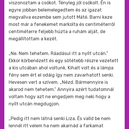
viszonoztam a csókot. Tényleg jól csókolt. Én is
egyre jobban belemelegedtem és az igazat
megvallva eszembe sem jutott Máté. Barni keze
most már a fenekemet markolta és centiméterről
centiméterre feljebb húzta a ruhám alját, de
megállítottam a kezét.
„Ne. Nem tehetem. Ráadásul itt a nyílt utcán.”
Ekkor körbenézett és egy sötétebb részre vezetett
a kis utcában ahol voltunk. Kihalt volt és a lámpa
fény sem ért el odáig így nem zavarhatott senki.
Hevesen vert a szívem. „Nézd. Bármennyire is
akarod nem tehetem.” Annyira azért tudatomnál
voltam hogy azt ne engedjem meg neki hogy a
nyílt utcán megdugjon.
„Pedig itt nem látná senki Liza. És valld be nem
lennél itt velem ha nem akarnád a farkamat