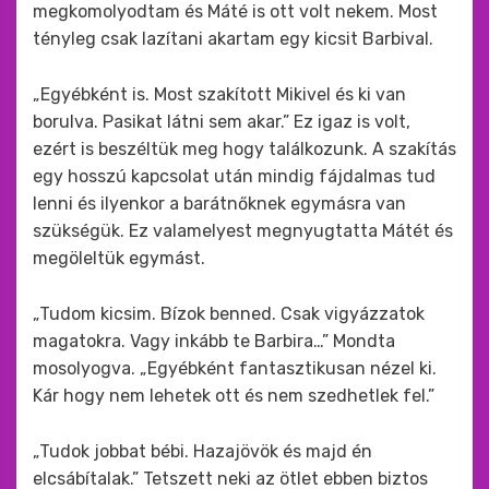
megkomolyodtam és Máté is ott volt nekem. Most
tényleg csak lazítani akartam egy kicsit Barbival.
„Egyébként is. Most szakított Mikivel és ki van
borulva. Pasikat látni sem akar.” Ez igaz is volt,
ezért is beszéltük meg hogy találkozunk. A szakítás
egy hosszú kapcsolat után mindig fájdalmas tud
lenni és ilyenkor a barátnőknek egymásra van
szükségük. Ez valamelyest megnyugtatta Mátét és
megöleltük egymást.
„Tudom kicsim. Bízok benned. Csak vigyázzatok
magatokra. Vagy inkább te Barbira…” Mondta
mosolyogva. „Egyébként fantasztikusan nézel ki.
Kár hogy nem lehetek ott és nem szedhetlek fel.”
„Tudok jobbat bébi. Hazajövök és majd én
elcsábítalak.” Tetszett neki az ötlet ebben biztos