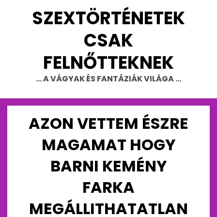
Skip
SZEXTÖRTÉNETEK
to
content
CSAK
FELNŐTTEKNEK
… A VÁGYAK ÉS FANTÁZIÁK VILÁGA …
AZON VETTEM ÉSZRE
MAGAMAT HOGY
BARNI KEMÉNY
FARKA
MEGÁLLITHATATLAN