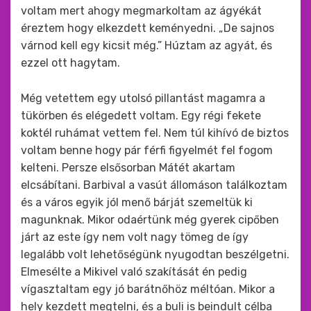
voltam mert ahogy megmarkoltam az ágyékát
éreztem hogy elkezdett keményedni. „De sajnos
várnod kell egy kicsit még.” Húztam az agyát, és
ezzel ott hagytam.
Még vetettem egy utolsó pillantást magamra a
tükörben és elégedett voltam. Egy régi fekete
koktél ruhámat vettem fel. Nem túl kihívó de biztos
voltam benne hogy pár férfi figyelmét fel fogom
kelteni. Persze elsősorban Mátét akartam
elcsábítani. Barbival a vasút állomáson találkoztam
és a város egyik jól menő bárját szemeltük ki
magunknak. Mikor odaértünk még gyerek cipőben
járt az este így nem volt nagy tömeg de így
legalább volt lehetőségünk nyugodtan beszélgetni.
Elmesélte a Mikivel való szakítását én pedig
vígasztaltam egy jó barátnőhöz méltóan. Mikor a
hely kezdett megtelni, és a buli is beindult célba