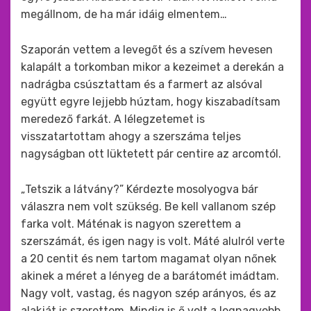
megállnom, de ha már idáig elmentem…
Szaporán vettem a levegőt és a szívem hevesen
kalapált a torkomban mikor a kezeimet a derekán a
nadrágba csúsztattam és a farmert az alsóval
együtt egyre lejjebb húztam, hogy kiszabadítsam
meredező farkát. A lélegzetemet is
visszatartottam ahogy a szerszáma teljes
nagyságban ott lüktetett pár centire az arcomtól.
„Tetszik a látvány?” Kérdezte mosolyogva bár
válaszra nem volt szükség. Be kell vallanom szép
farka volt. Máténak is nagyon szerettem a
szerszámát, és igen nagy is volt. Máté alulról verte
a 20 centit és nem tartom magamat olyan nőnek
akinek a méret a lényeg de a barátomét imádtam.
Nagy volt, vastag, és nagyon szép arányos, és az
alakját is szerettem. Mindig is ő volt a legnagyobb