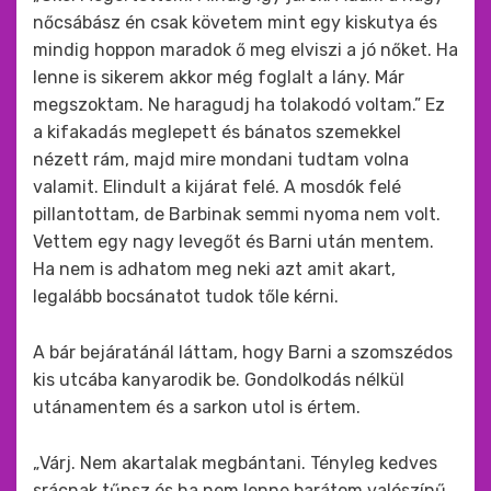
nőcsábász én csak követem mint egy kiskutya és
mindig hoppon maradok ő meg elviszi a jó nőket. Ha
lenne is sikerem akkor még foglalt a lány. Már
megszoktam. Ne haragudj ha tolakodó voltam.” Ez
a kifakadás meglepett és bánatos szemekkel
nézett rám, majd mire mondani tudtam volna
valamit. Elindult a kijárat felé. A mosdók felé
pillantottam, de Barbinak semmi nyoma nem volt.
Vettem egy nagy levegőt és Barni után mentem.
Ha nem is adhatom meg neki azt amit akart,
legalább bocsánatot tudok tőle kérni.
A bár bejáratánál láttam, hogy Barni a szomszédos
kis utcába kanyarodik be. Gondolkodás nélkül
utánamentem és a sarkon utol is értem.
„Várj. Nem akartalak megbántani. Tényleg kedves
srácnak tűnsz és ha nem lenne barátom valószínű