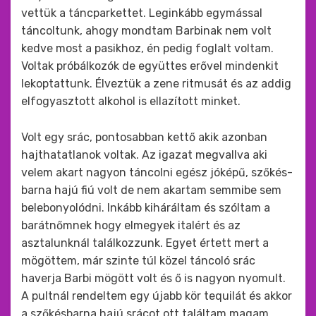
vettük a táncparkettet. Leginkább egymással
táncoltunk, ahogy mondtam Barbinak nem volt
kedve most a pasikhoz, én pedig foglalt voltam.
Voltak próbálkozók de együttes erővel mindenkit
lekoptattunk. Élveztük a zene ritmusát és az addig
elfogyasztott alkohol is ellazított minket.
Volt egy srác, pontosabban kettő akik azonban
hajthatatlanok voltak. Az igazat megvallva aki
velem akart nagyon táncolni egész jóképű, szőkés-
barna hajú fiú volt de nem akartam semmibe sem
belebonyolódni. Inkább kiháráltam és szóltam a
barátnőmnek hogy elmegyek italért és az
asztalunknál találkozzunk. Egyet értett mert a
mögöttem, már szinte túl közel táncoló srác
haverja Barbi mögött volt és ő is nagyon nyomult.
A pultnál rendeltem egy újabb kör tequilát és akkor
a szőkésbarna hajú srácot ott találtam magam