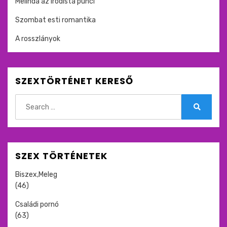
Melinda az irodista punci
Szombat esti romantika
A rosszlányok
SZEXTÖRTÉNET KERESŐ
Search
for:
Search
SZEX TÖRTÉNETEK
Biszex,Meleg
(46)
Családi pornó
(63)