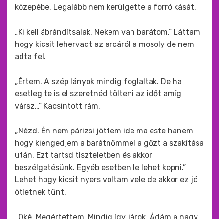
közepébe. Legalább nem kerülgette a forró kását.
„Ki kell ábrándítsalak. Nekem van barátom.” Láttam
hogy kicsit lehervadt az arcáról a mosoly de nem
adta fel.
„Értem. A szép lányok mindig foglaltak. De ha
esetleg te is el szeretnéd tölteni az időt amíg
vársz…” Kacsintott rám.
„Nézd. Én nem párizsi jöttem ide ma este hanem
hogy kiengedjem a barátnőmmel a gőzt a szakítása
után. Ezt tartsd tiszteletben és akkor
beszélgetésünk. Egyéb esetben le lehet kopni.”
Lehet hogy kicsit nyers voltam vele de akkor ez jó
ötletnek tűnt.
„Oké. Megértettem. Mindig így járok. Ádám a nagy