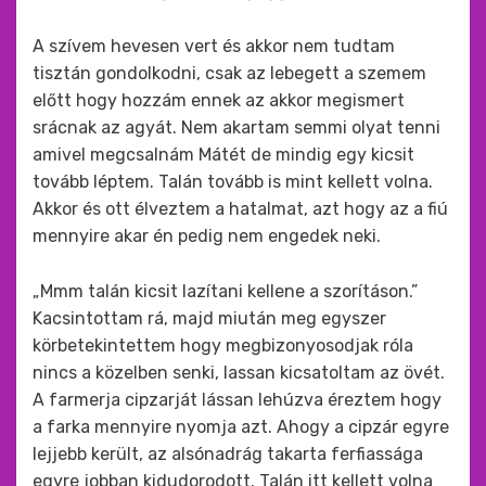
A szívem hevesen vert és akkor nem tudtam
tisztán gondolkodni, csak az lebegett a szemem
előtt hogy hozzám ennek az akkor megismert
srácnak az agyát. Nem akartam semmi olyat tenni
amivel megcsalnám Mátét de mindig egy kicsit
tovább léptem. Talán tovább is mint kellett volna.
Akkor és ott élveztem a hatalmat, azt hogy az a fiú
mennyire akar én pedig nem engedek neki.
„Mmm talán kicsit lazítani kellene a szorításon.”
Kacsintottam rá, majd miután meg egyszer
körbetekintettem hogy megbizonyosodjak róla
nincs a közelben senki, lassan kicsatoltam az övét.
A farmerja cipzarját lássan lehúzva éreztem hogy
a farka mennyire nyomja azt. Ahogy a cipzár egyre
lejjebb került, az alsónadrág takarta ferfiassága
egyre jobban kidudorodott. Talán itt kellett volna