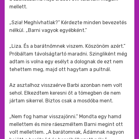
mellett.
„Szia! Meghívhatlak?” Kérdezte minden bevezetés
nélkül. „Barni vagyok egyébként.”
„Liza. És a barátnőmnek viszem. Köszönöm azért.”
Próbáltam távolságtartó maradni. Szingliként még
adtam is volna egy esélyt a dolognak de ezt nem
tehettem meg, majd ott hagytam a pultnál.
Az asztalhoz visszaérve Barbi azonban nem volt
sehol. Elkezdtem keresni őt a tömegben de nem
jártam sikerrel. Biztos csak a mosdóba ment.
„Nem fog hamar visszajönni.” Mondta egy hamd
mellettem és mire ráeszméltem Barni megint ott
volt mellettem. „A barátomnak, Ádámnak nagyon