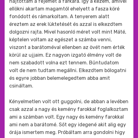
hajtottam a fejemet a farkára. Így a kezem, amivel
ellökni akartam magamtól ehelyett a fasza köré
fonódott és rámarkoltam. A tenyerem alatt
éreztem az erek lüktetését és azzal is elkezdtem
dolgozni rajta. Mivel hasonló méret volt mint Máté,
képtelen voltam az egészet a számba venni,
viszont a barátoméval ellenben az övét nem érték
körül az ujjaim. Ez nagyon izgató élmény volt de
nem szabadott volna ezt tennem. Bűntudatom
volt de nem tudtam megállni. Elkezdtem bólogatni
és egyre jobban belemelegedtem abba amit
csináltam.
Kényelmetlen volt ott guggolni, de abban a levében
csak azzal a nagy és kemény farokkal foglalkoztam
ami a számban volt. Egy nagy és kemény farokkal
ami nem a barátomé. Sőt egy idegené akit alig egy
órája ismertem meg. Próbáltam arra gondolni higy