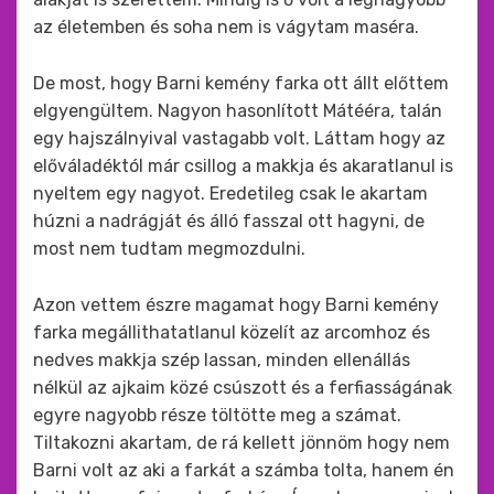
az életemben és soha nem is vágytam maséra.
De most, hogy Barni kemény farka ott állt előttem
elgyengültem. Nagyon hasonlított Mátééra, talán
egy hajszálnyival vastagabb volt. Láttam hogy az
előváladéktól már csillog a makkja és akaratlanul is
nyeltem egy nagyot. Eredetileg csak le akartam
húzni a nadrágját és álló fasszal ott hagyni, de
most nem tudtam megmozdulni.
Azon vettem észre magamat hogy Barni kemény
farka megállithatatlanul közelít az arcomhoz és
nedves makkja szép lassan, minden ellenállás
nélkül az ajkaim közé csúszott és a ferfiasságának
egyre nagyobb része töltötte meg a számat.
Tiltakozni akartam, de rá kellett jönnöm hogy nem
Barni volt az aki a farkát a számba tolta, hanem én