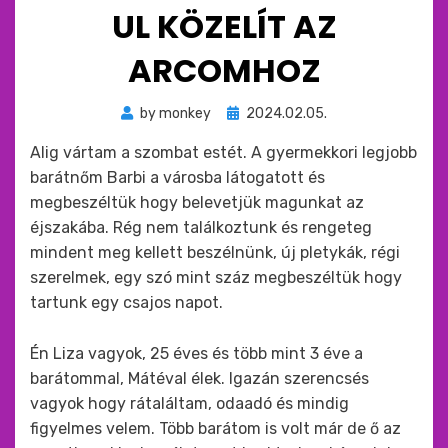
UL KÖZELÍT AZ
ARCOMHOZ
Beküldve
by
monkey
2024.02.05.
ide
Alig vártam a szombat estét. A gyermekkori legjobb
:
barátnőm Barbi a városba látogatott és
megbeszéltük hogy belevetjük magunkat az
éjszakába. Rég nem találkoztunk és rengeteg
mindent meg kellett beszélnünk, új pletykák, régi
szerelmek, egy szó mint száz megbeszéltük hogy
tartunk egy csajos napot.
Én Liza vagyok, 25 éves és több mint 3 éve a
barátommal, Mátéval élek. Igazán szerencsés
vagyok hogy rátaláltam, odaadó és mindig
figyelmes velem. Több barátom is volt már de ő az