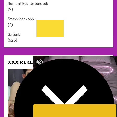
Romantikus történetek
(9)
Szexvideók xxx
(2)
Sztorik
(623)
XXX REKLÁM ÉS SZEXOLDALAK
Meztelen