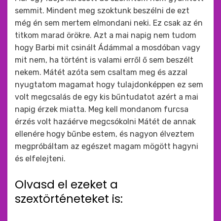
semmit. Mindent meg szoktunk beszélni de ezt
még én sem mertem elmondani neki. Ez csak az én
titkom marad örökre. Azt a mai napig nem tudom
hogy Barbi mit csinált Ádámmal a mosdóban vagy
mit nem, ha történt is valami erről ő sem beszélt
nekem. Mátét azóta sem csaltam meg és azzal
nyugtatom magamat hogy tulajdonképpen ez sem
volt megcsalás de egy kis bűntudatot azért a mai
napig érzek miatta. Meg kell mondanom furcsa
érzés volt hazáérve megcsókolni Mátét de annak
ellenére hogy bűnbe estem, és nagyon élveztem
megpróbáltam az egészet magam mögött hagyni
és elfelejteni.
Olvasd el ezeket a
szextörténeteket is: