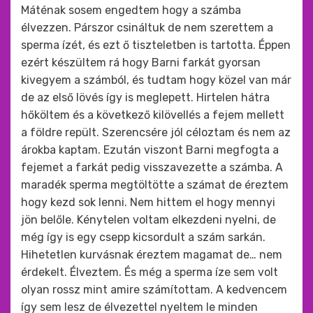
Máténak sosem engedtem hogy a számba
élvezzen. Párszor csináltuk de nem szerettem a
sperma ízét, és ezt ő tiszteletben is tartotta. Éppen
ezért készültem rá hogy Barni farkát gyorsan
kivegyem a számból, és tudtam hogy közel van már
de az első lövés így is meglepett. Hirtelen hátra
hőköltem és a következő kilövellés a fejem mellett
a földre repült. Szerencsére jól céloztam és nem az
árokba kaptam. Ezután viszont Barni megfogta a
fejemet a farkát pedig visszavezette a számba. A
maradék sperma megtöltötte a számat de éreztem
hogy kezd sok lenni. Nem hittem el hogy mennyi
jön belőle. Kénytelen voltam elkezdeni nyelni, de
még így is egy csepp kicsordult a szám sarkán.
Hihetetlen kurvásnak éreztem magamat de… nem
érdekelt. Élveztem. És még a sperma íze sem volt
olyan rossz mint amire számítottam. A kedvencem
így sem lesz de élvezettel nyeltem le minden