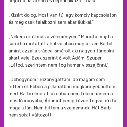
bejött a barátnőd és bepróbálkozott nála.”
„Kizárt dolog. Most van túl egy komoly kapcsolaton
és még csak találkozni sem akar fiúkkal.”
„Nekem erről más a véleményem.” Mondta majd a
sarokba mutatott ahol valóban megláttam Barbit
amint azzal a sráccal smárolt aki nagyon táncolni
akart vele. Ezek szerint ő volt Ádám. Szuper.
„Látod, szerintem nem fog hamar visszajönni.”
„Dehogynem.” Bizonygattam, de magam sem
hittem el. Ebben a pillanatban megkönnyebbültem
mert Barbi elindult, azonban nem felém hanem a
mosdó irányába, Ádámot pedig kézen fogva húzta
maga után. Nem hittem a szememnek. Hát Barbi
nem sokat változott.