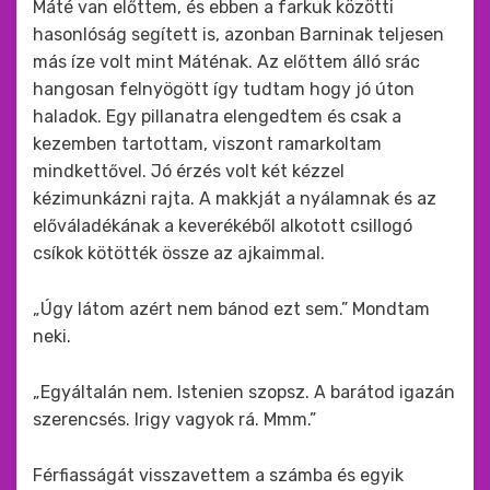
Máté van előttem, és ebben a farkuk közötti
hasonlóság segített is, azonban Barninak teljesen
más íze volt mint Máténak. Az előttem álló srác
hangosan felnyögött így tudtam hogy jó úton
haladok. Egy pillanatra elengedtem és csak a
kezemben tartottam, viszont ramarkoltam
mindkettővel. Jó érzés volt két kézzel
kézimunkázni rajta. A makkját a nyálamnak és az
előváladékának a keverékéből alkotott csillogó
csíkok kötötték össze az ajkaimmal.
„Úgy látom azért nem bánod ezt sem.” Mondtam
neki.
„Egyáltalán nem. Istenien szopsz. A barátod igazán
szerencsés. Irigy vagyok rá. Mmm.”
Férfiasságát visszavettem a számba és egyik