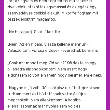
járt az agyam és nem fogtam fel mit is teszek.
Nyelveink játszottak egymással és az egész egy
szenvedélyes csókká alakult. Mikor felfogtam mit
teszek ellöktrm magamtól.
„Ne haragudj. Csak…” kezdte.
„Nem. Az én hibám. Vissza kellene mennünk.”
Válaszoltam. Furcsa érzések keveredtek bennem.
„Csak azt mondt meg. Jó volt?” Kérdezte és egy
pillanatra elgondolkodtam. Nem azért hogy
eldöntsem jó volt e hanem hogy beismerjem e neki.
„Nagyon is jó volt. Jól csókolsz de…” befejezni sem
tudtam mert ezt bíztatásnak vette és újra
megcsókolt. Nem ellenkeztem. A korábbi
ellenállásomnak már nyoma sem volt és