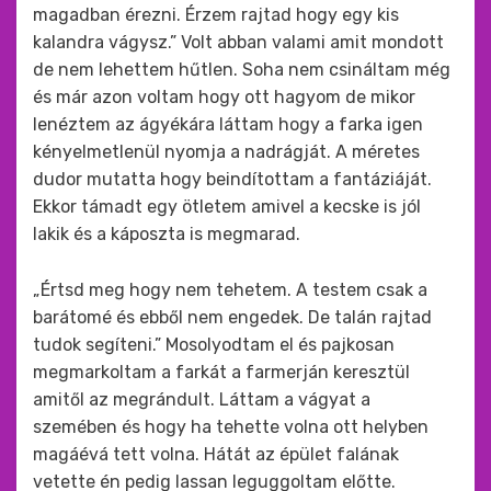
magadban érezni. Érzem rajtad hogy egy kis
kalandra vágysz.” Volt abban valami amit mondott
de nem lehettem hűtlen. Soha nem csináltam még
és már azon voltam hogy ott hagyom de mikor
lenéztem az ágyékára láttam hogy a farka igen
kényelmetlenül nyomja a nadrágját. A méretes
dudor mutatta hogy beindítottam a fantáziáját.
Ekkor támadt egy ötletem amivel a kecske is jól
lakik és a káposzta is megmarad.
„Értsd meg hogy nem tehetem. A testem csak a
barátomé és ebből nem engedek. De talán rajtad
tudok segíteni.” Mosolyodtam el és pajkosan
megmarkoltam a farkát a farmerján keresztül
amitől az megrándult. Láttam a vágyat a
szemében és hogy ha tehette volna ott helyben
magáévá tett volna. Hátát az épület falának
vetette én pedig lassan leguggoltam előtte.