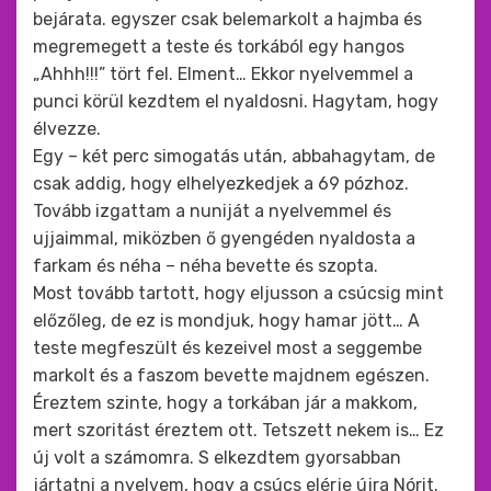
bejárata. egyszer csak belemarkolt a hajmba és
megremegett a teste és torkából egy hangos
„Ahhh!!!” tört fel. Elment… Ekkor nyelvemmel a
punci körül kezdtem el nyaldosni. Hagytam, hogy
élvezze.
Egy – két perc simogatás után, abbahagytam, de
csak addig, hogy elhelyezkedjek a 69 pózhoz.
Tovább izgattam a nuniját a nyelvemmel és
ujjaimmal, miközben ő gyengéden nyaldosta a
farkam és néha – néha bevette és szopta.
Most tovább tartott, hogy eljusson a csúcsig mint
előzőleg, de ez is mondjuk, hogy hamar jött… A
teste megfeszült és kezeivel most a seggembe
markolt és a faszom bevette majdnem egészen.
Éreztem szinte, hogy a torkában jár a makkom,
mert szoritást éreztem ott. Tetszett nekem is… Ez
új volt a számomra. S elkezdtem gyorsabban
jártatni a nyelvem, hogy a csúcs elérje újra Nórit.