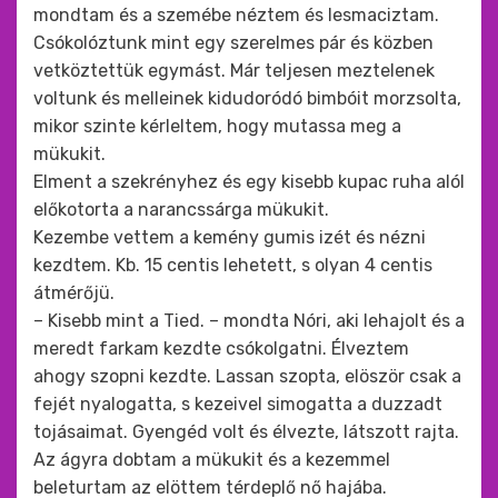
mondtam és a szemébe néztem és lesmaciztam.
Csókolóztunk mint egy szerelmes pár és közben
vetköztettük egymást. Már teljesen meztelenek
voltunk és melleinek kidudoródó bimbóit morzsolta,
mikor szinte kérleltem, hogy mutassa meg a
mükukit.
Elment a szekrényhez és egy kisebb kupac ruha alól
előkotorta a narancssárga mükukit.
Kezembe vettem a kemény gumis izét és nézni
kezdtem. Kb. 15 centis lehetett, s olyan 4 centis
átmérőjü.
– Kisebb mint a Tied. – mondta Nóri, aki lehajolt és a
meredt farkam kezdte csókolgatni. Élveztem
ahogy szopni kezdte. Lassan szopta, elöször csak a
fejét nyalogatta, s kezeivel simogatta a duzzadt
tojásaimat. Gyengéd volt és élvezte, látszott rajta.
Az ágyra dobtam a mükukit és a kezemmel
beleturtam az elöttem térdeplő nő hajába.