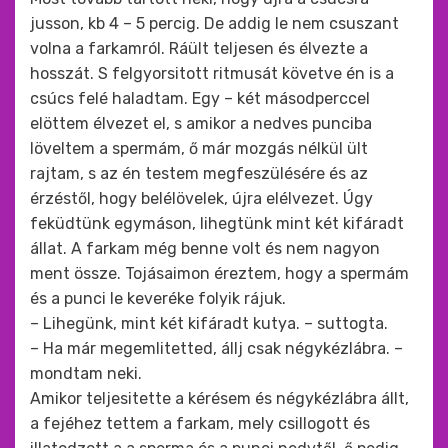
jusson, kb 4 – 5 percig. De addig le nem csuszant
volna a farkamról. Ráült teljesen és élvezte a
hosszát. S felgyorsitott ritmusát követve én is a
csúcs felé haladtam. Egy – két másodperccel
elöttem élvezet el, s amikor a nedves punciba
löveltem a spermám, ő már mozgás nélkül ült
rajtam, s az én testem megfeszülésére és az
érzéstől, hogy belélövelek, újra elélvezet. Úgy
feküdtünk egymáson, lihegtünk mint két kifáradt
állat. A farkam még benne volt és nem nagyon
ment össze. Tojásaimon éreztem, hogy a spermám
és a punci le keveréke folyik rájuk.
– Lihegünk, mint két kifáradt kutya. – suttogta.
– Ha már megemlitetted, állj csak négykézlábra. –
mondtam neki.
Amikor teljesitette a kérésem és négykézlábra állt,
a fejéhez tettem a farkam, mely csillogott és