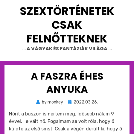
Skip
SZEXTÖRTÉNETEK
to
content
CSAK
FELNŐTTEKNEK
… A VÁGYAK ÉS FANTÁZIÁK VILÁGA …
A FASZRA ÉHES
ANYUKA
Beküldve
by
monkey
2022.03.26.
ide
Nórit a buszon ismertem meg. Idösebb nálam 9
:
évvel, elvált nő. Fogalmam se volt róla, hogy ő
küldte az első smst. Csak a végén derült ki, hogy ő