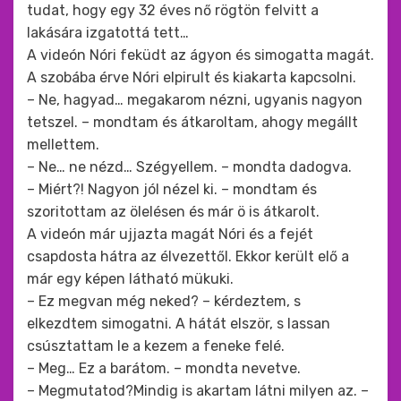
tudat, hogy egy 32 éves nő rögtön felvitt a
lakására izgatottá tett…
A videón Nóri feküdt az ágyon és simogatta magát.
A szobába érve Nóri elpirult és kiakarta kapcsolni.
– Ne, hagyad… megakarom nézni, ugyanis nagyon
tetszel. – mondtam és átkaroltam, ahogy megállt
mellettem.
– Ne… ne nézd… Szégyellem. – mondta dadogva.
– Miért?! Nagyon jól nézel ki. – mondtam és
szoritottam az ölelésen és már ö is átkarolt.
A videón már ujjazta magát Nóri és a fejét
csapdosta hátra az élvezettől. Ekkor került elő a
már egy képen látható mükuki.
– Ez megvan még neked? – kérdeztem, s
elkezdtem simogatni. A hátát elször, s lassan
csúsztattam le a kezem a feneke felé.
– Meg… Ez a barátom. – mondta nevetve.
– Megmutatod?Mindig is akartam látni milyen az. –