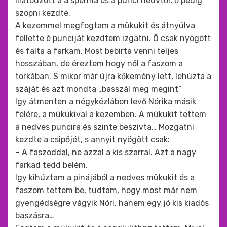
illatodzott a a sperma és a punci nedvtől, ő pedig
szopni kezdte.
A kezemmel megfogtam a mükukit és átnyúlva
fellette é punciját kezdtem izgatni. Ő csak nyögött
és falta a farkam. Most bebirta venni teljes
hosszában, de éreztem hogy nől a faszom a
torkában. S mikor már újra kőkemény lett, lehúzta a
száját és azt mondta „basszál meg megint”
Igy átmenten a négykézlábon levő Nórika másik
felére, a mükukival a kezemben. A mükukit tettem
a nedves puncira és szinte beszivta… Mozgatni
kezdte a csipőjét, s annyit nyögött csak:
– A faszoddal, ne azzal a kis szarral. Azt a nagy
farkad tedd belém.
Igy kihúztam a pinájából a nedves mükukit és a
faszom tettem be, tudtam, hogy most már nem
gyengédségre vágyik Nóri, hanem egy jó kis kiadós
baszásra…