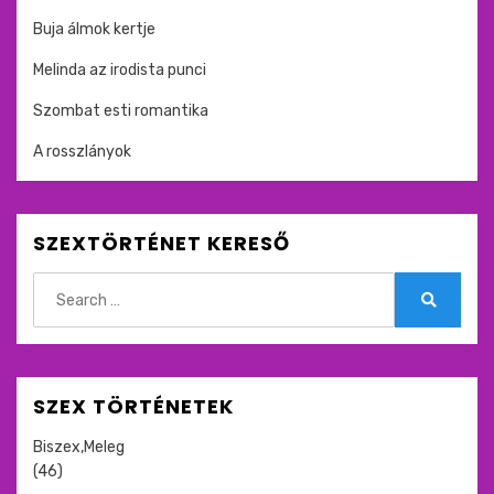
Buja álmok kertje
Melinda az irodista punci
Szombat esti romantika
A rosszlányok
SZEXTÖRTÉNET KERESŐ
Search
for:
Search
SZEX TÖRTÉNETEK
Biszex,Meleg
(46)