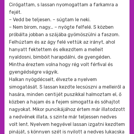
Cirógattam, s lassan nyomogattam a farkamra a
fejét.
– Vedd be teljesen. – súgtam le neki.
– Nem birom, nagy… – nyögte felfelé. S közben
próbálta jobban a szájába gyömöszülni a faszom.
Felhúztam és az ágy felé vettük az irányt, ahol
hanyatt fektettem és elkezdtem a melleit
nyaldosni, bimbóit harapdálni, de gyengéden.
Mintha éreztem volna hogy rég volt férfival és
gyengédségre vágyik.
Halkan nyögdécselt, élvezte a nyelvem
simogatását. S lassan kezdte lecsúszni a melleiről a
hasára, minden centijét puszikkal halmoztam el, ő
közben a hajam és a fejem simogatta és sóhajtot
nagyokat. Mikor puncikájához értem már illatodzott
a nedvének illata, s szinte már teljessen nedves
volt lent. Nyelvem hegyével lassan izgatni kezdtem
pináját, s könnyen szét is nyilott a nedves lukacska