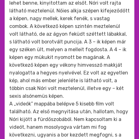
lehet benne, kinyitottam az elsőt. Nóri volt rajta
látható meztelenül. Nőies alkja szépen kifejeződőtt
a képen, nagy mellek, kerek fenék, s vastag
combok. A következő képen szintén meztelenül
volt látható, de az ágyon feküdt széttett lábakkal,
s látható volt borotvált puncija. A 3 – ik képen már
egy széken ült, melyen a melleit fogdosta. A 4 – ik
képen egy mükukit nyomott be magának. A
következő képen egy vékony himvessző makkját
nyalogatta a hegyes nyelvével. Ez volt az egyetlen
kép, ahol más ember jelenléte is látható volt, a
többin csak Nóri volt meztelenül, illetve egy – két
sexis alsónemüs képen.
A „videók” mappába belépve 5 kisebb film volt
található. Az első megnyitása után, hallotam, hogy
Nóri kijött a fürdőszobából. Nem kapcsoltam ki a
videót, hanem mosolyogva vártam mi fog
következni, ugyanis a bor kezdett megfogni, s a