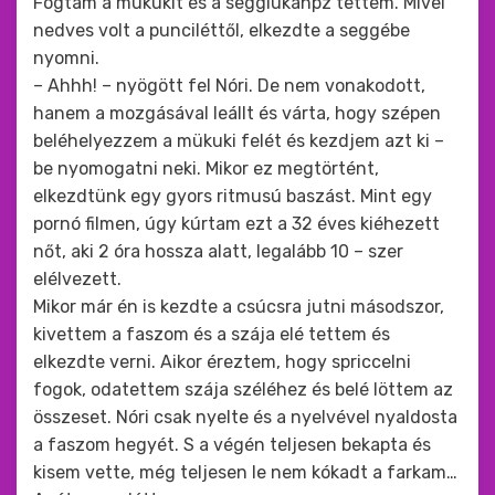
Fogtam a mükukit és a segglukáhpz tettem. Mivel
nedves volt a punciléttől, elkezdte a seggébe
nyomni.
– Ahhh! – nyögött fel Nóri. De nem vonakodott,
hanem a mozgásával leállt és várta, hogy szépen
beléhelyezzem a mükuki felét és kezdjem azt ki –
be nyomogatni neki. Mikor ez megtörtént,
elkezdtünk egy gyors ritmusú baszást. Mint egy
pornó filmen, úgy kúrtam ezt a 32 éves kiéhezett
nőt, aki 2 óra hossza alatt, legalább 10 – szer
elélvezett.
Mikor már én is kezdte a csúcsra jutni másodszor,
kivettem a faszom és a szája elé tettem és
elkezdte verni. Aikor éreztem, hogy spriccelni
fogok, odatettem szája széléhez és belé löttem az
összeset. Nóri csak nyelte és a nyelvével nyaldosta
a faszom hegyét. S a végén teljesen bekapta és
kisem vette, még teljesen le nem kókadt a farkam…