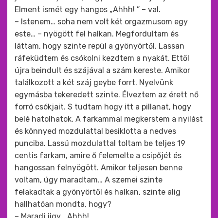
Elment ismét egy hangos „Ahhh! ” – val.
– Istenem… soha nem volt két orgazmusom egy
este… – nyögött fel halkan. Megfordultam és
láttam, hogy szinte repül a gyönyörtől. Lassan
ráfeküdtem és csókolni kezdtem a nyakát. Ettől
újra beindult és szájával a szám kereste. Amikor
találkozott a két száj geybe forrt. Nyelvünk
egymásba tekeredett szinte. Élveztem az érett nő
forró csókjait. S tudtam hogy itt a pillanat, hogy
belé hatolhatok. A farkammal megkerstem a nyilást
és könnyed mozdulattal besiklotta a nedves
punciba. Lassú mozdulattal toltam be teljes 19
centis farkam, amire ő felemelte a csipőjét és
hangossan felnyögött. Amikor teljesen benne
voltam, úgy maradtam… A szemei szinte
felakadtak a gyönyörtől és halkan, szinte alig
hallhatóan mondta, hogy?
– Maradj iigy… Ahhh!