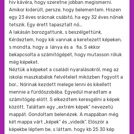
hiv kávéra, hogy szeretne jobban megismerni.
Amikor kiderült, persze, hogy belementem. Hiszen
egy 23 éves srácnak csábitó, ha egy 32 éves nőnek
tetszik. Egy érett tapasztalt nő…
A lakásán borozgattunk, s beszélgettünk.
Kérdeztem, hogy kik vannak a keretezett képeken,
s mondta, hogy a lánya és a fia. S ekkor
bekapcsolta a számitógépét, hogy mutasson róluk
még képeket.
Néztük a képeket a családi nyaralásokról, meg az
iskolai maszkabálok felvételeit miközben fogyott a
bor… Nórinak kezdett melege lenni és kikellett
mennie a fürdőszobába. Egyedül maradtam a
számitógép elött. S elkezdtem keresgélni a képek
között. Találtam egy „extrém képek” nevezetü
mappát. Gondoltam belenézek. A mappában még
két mappa várt „képek” és „videók”. Elöször a
képekbe léptem be, s láttam, hogy kb 25 30 kép