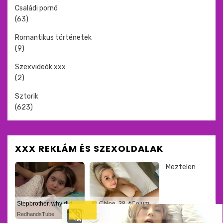
Családi pornó
(63)
Romantikus történetek
(9)
Szexvideók xxx
(2)
Sztorik
(623)
XXX REKLÁM ÉS SZEXOLDALAK
Meztelen
Stepbrother, why did you show me your dick? Now I want to fuck you with my wet pussy
💚 Chloe, 38📍Columbus
RedhandsTube
xDate.us