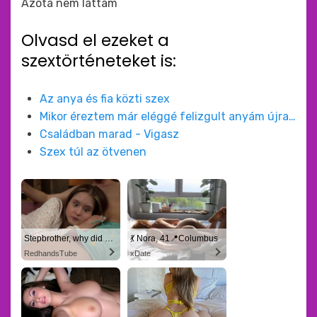
Azóta nem láttam
Olvasd el ezeket a
szextörténeteket is:
Az anya és fia közti szex
Mikor éreztem már eléggé felizgult anyám újra…
Családban marad - Vigasz
Szex túl az ötvenen
Stepbrother, why did you show me your dick? Now I want to fuck you with my wet pussy
💃 Nora, 41📍Columbus
RedhandsTube
xDate