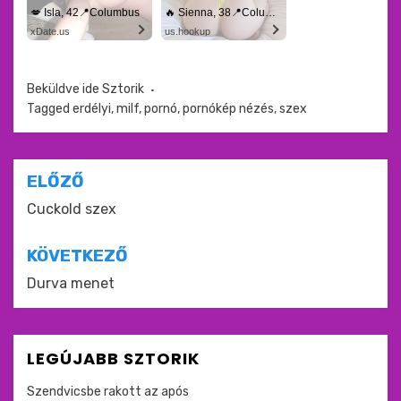
💋 Isla, 42📍Columbus
🔥 Sienna, 38📍Columbus
xDate.us
us.hookup
Beküldve ide
Sztorik
Tagged
erdélyi
,
milf
,
pornó
,
pornókép nézés
,
szex
Bejegyzés
ELŐZŐ
navigáció
Cuckold szex
KÖVETKEZŐ
Durva menet
LEGÚJABB SZTORIK
Szendvicsbe rakott az após