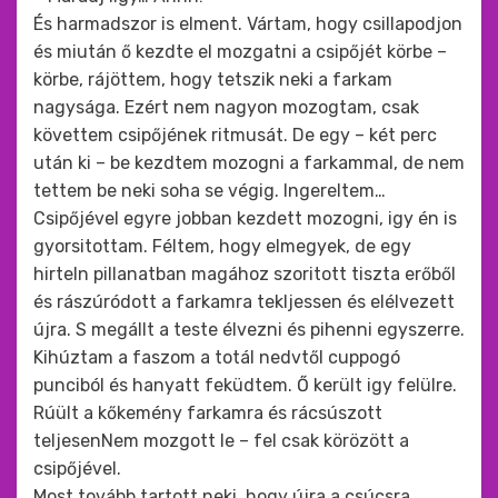
És harmadszor is elment. Vártam, hogy csillapodjon
és miután ő kezdte el mozgatni a csipőjét körbe –
körbe, rájöttem, hogy tetszik neki a farkam
nagysága. Ezért nem nagyon mozogtam, csak
követtem csipőjének ritmusát. De egy – két perc
után ki – be kezdtem mozogni a farkammal, de nem
tettem be neki soha se végig. Ingereltem…
Csipőjével egyre jobban kezdett mozogni, igy én is
gyorsitottam. Féltem, hogy elmegyek, de egy
hirteln pillanatban magához szoritott tiszta erőből
és rászúródott a farkamra tekljessen és elélvezett
újra. S megállt a teste élvezni és pihenni egyszerre.
Kihúztam a faszom a totál nedvtől cuppogó
punciból és hanyatt feküdtem. Ő került igy felülre.
Rúült a kőkemény farkamra és rácsúszott
teljesenNem mozgott le – fel csak körözött a
csipőjével.
Most tovább tartott neki, hogy újra a csúcsra