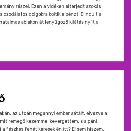
emény részei. Ezen a vidéken elterjedt szokás
 csodálatos dolgokra költik a pénzt. Elindult a
 hatalmas ablakon át lenyűgöző kilátás nyílt a
SŐ
akán, az utcán megannyi ember sétált, élvezve a
amit remegő kezemmel kevergettem, s a páni
i a fészkes fenét keresek én itt? El sem hiszem,