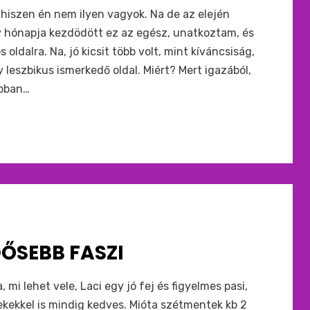
iszen én nem ilyen vagyok. Na de az elején
y hónapja kezdödött ez az egész, unatkoztam, és
 oldalra. Na, jó kicsit több volt, mint kíváncsiság,
 leszbikus ismerkedő oldal. Miért? Mert igazából,
obban…
ŐSEBB FASZI
mi lehet vele, Laci egy jó fej és figyelmes pasi,
ekekkel is mindig kedves. Mióta szétmentek kb 2