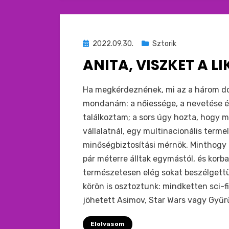
Beküldve
2022.09.30.
Sztorik
ide
ANITA, VISZKET A LI
:
by
monkey
Ha megkérdeznének, mi az a három do
mondanám: a nőiessége, a nevetése é
találkoztam; a sors úgy hozta, hogy
vállalatnál, egy multinacionális term
minőségbiztosítási mérnök. Minthogy 
pár méterre álltak egymástól, és korba
természetesen elég sokat beszélgettü
körön is osztoztunk: mindketten sci-f
jöhetett Asimov, Star Wars vagy Gyűrű
Elolvasom