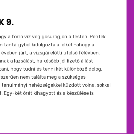
 9.
ogy a forró víz végigcsurogjon a testén. Péntek
en tantárgyból kidolgozta a lelkét -ahogy a
évében járt, a vizsgái előtti utolsó félévben.
 a lazsálást, ha később jól fizető állást
tani, hogy tudni és tenni két különböző dolog.
yszerűen nem találta meg a szükséges
y tanulmányi nehézségekkel küzdött volna, sokkal
. Egy-két órát kihagyott és a készülése is