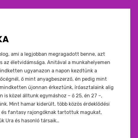
KA
log, ami a legjobban megragadott benne, azt
s az életvidámsága. Anitával a munkahelyemen
 mindketten ugyanazon a napon kezdtünk a
előcégnél, ő mint anyagbeszerző, én pedig mint
mindketten újonnan érkeztünk, íróasztalaink alig
n is közel álltunk egymáshoz – ő 25, én 27 –,
nk. Mint hamar kiderült, több közös érdeklődési
i és fantasy rajongóknak tartottuk magukat,
k Ura és hasonló társaik…