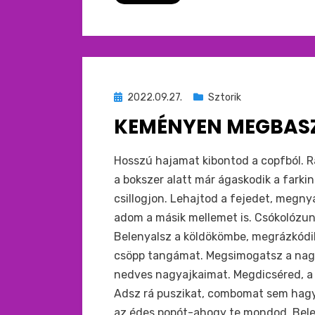
Beküldve
2022.09.27.
Sztorik
ide
KEMÉNYEN MEGBAS
:
by
monkey
Hosszú hajamat kibontod a copfból. R
a bokszer alatt már ágaskodik a fark
csillogjon. Lehajtod a fejedet, megnya
adom a másik mellemet is. Csókolózun
Belenyalsz a köldökömbe, megrázkódik
csöpp tangámat. Megsimogatsz a nagy 
nedves nagyajkaimat. Megdicséred, a 
Adsz rá puszikat, combomat sem hagy
az édes popót-ahogy te mondod. Bele