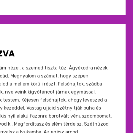
ZVA
ám nézel, a szemed tiszta tűz. Ágyékodra nézek,
incád. Megnyalom a számat, hogy szépen
lod a mellem körüli részt. Felsóhajtok, szádba
k, nyelveink kígyótáncot járnak egymással.
 testem. Kéjesen felsóhajtok, ahogy leveszed a
kezeddel. Vastag ujjaid szétnyitják puha és
kis nyíl alakú fazonra borotvált vénuszdombomat.
od ki. Megfordítasz és elém térdelsz. Széthúzod
nyalsz a lyukamba. Az egész arcod…