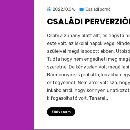
Beküldve
2022.10.04.
Családi pornó
ide
CSALÁDI PERVERZIÓK
:
by
monkey
Csabi a zuhany alatt állt, és hagyta h
este volt, az iskolai napok vége. Mind
szüleivel megállapodott ebben. Utolsó 
Tudta hogy nem engedheti meg magának
szeretne. De kénytelen volt megállapí
Bármennyire is próbálta, korábban eg
önfegyelmet. Nem arról volt szó, hog
inkább arról, hogy könnyen unatkozott
kifogásolható volt. Tanárai…
Elolvasom