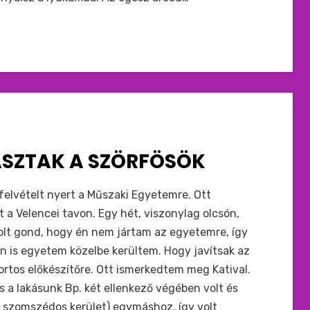
SZTAK A SZÖRFÖSÖK
elvételt nyert a Műszaki Egyetemre. Ott
a Velencei tavon. Egy hét, viszonylag olcsón,
lt gond, hogy én nem jártam az egyetemre, így
én is egyetem közelbe kerültem. Hogy javítsak az
rtos előkészítőre. Ott ismerkedtem meg Katival.
s a lakásunk Bp. két ellenkező végében volt és
ét szomszédos kerület) egymáshoz, így volt