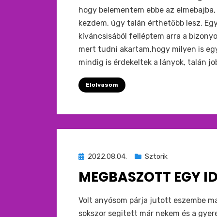
hogy belementem ebbe az elmebajba, h
kezdem, úgy talán érthetőbb lesz. Eg
kíváncsisából felléptem arra a bizonyos
mert tudni akartam,hogy milyen is egy
mindig is érdekeltek a lányok, talán j
Elolvasom
Beküldve
2022.08.04.
Sztorik
ide
MEGBASZOTT EGY ID
:
by
monkey
Volt anyósom párja jutott eszembe ma, 
sokszor segitett már nekem és a gyer