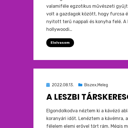
valamiféle egzotikus művészeti gyűjt
volt a gazdagok között, hogy furcsa és
nyitott terű nappali és konyha felé. A
hollywoodi…
Elolvasom
Beküldve
2022.08.13.
Biszex,Meleg
ide
A LESZBI TÁRSKERE
:
by
monkey
Elgondolkodva néztem ki a kávézó abl
koranyári időt. Lenéztem a kávémra, 
félelem elemi erővel tört rám. Mégis m