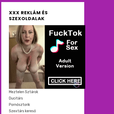
XXX REKLÁM ÉS
SZEXOLDALAK
Meztelen Sztárok
Ducitárs
Pornósztorik
Szextárs kereső