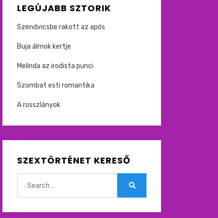
LEGÚJABB SZTORIK
Szendvicsbe rakott az após
Buja álmok kertje
Melinda az irodista punci
Szombat esti romantika
A rosszlányok
SZEXTÖRTÉNET KERESŐ
Search
for:
Search