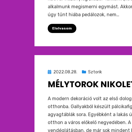
alkalmunk megismerni egymást. Akkor 
úgy tűnt hiába pedálozok, nem…
Elolvasom
Beküldve
2022.08.28.
Sztorik
ide
MÉLYTOROK NIKOLE
:
by
monkey
A modern dekoráció volt az első dolog
otthonba. Gallyakból készült pálcikaf
agyagtáblák sora. Egyébként a lakás ú
otthon a város előkelő negyedében. A 
vendéglátásban, de már sok mindent lá