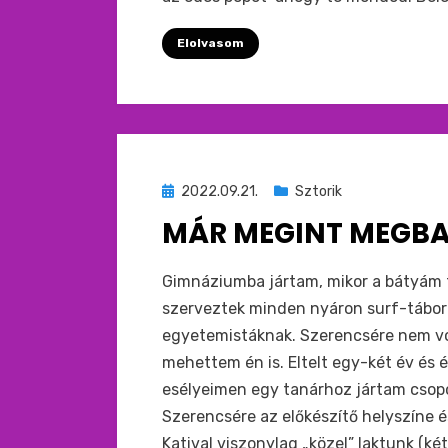
Elolvasom
Beküldve
2022.09.21.
Sztorik
ide
MÁR MEGINT MEGBA
:
by
monkey
Gimnáziumba jártam, mikor a bátyám f
szerveztek minden nyáron surf-tábort 
egyetemistáknak. Szerencsére nem vo
mehettem én is. Eltelt egy-két év és 
esélyeimen egy tanárhoz jártam csopo
Szerencsére az előkészítő helyszíne é
Katival viszonylag „közel” laktunk (k