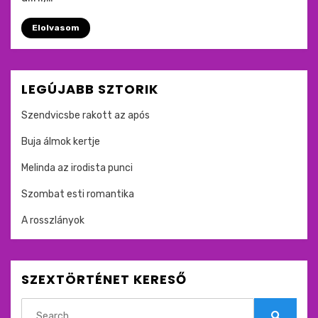
Elolvasom
LEGÚJABB SZTORIK
Szendvicsbe rakott az após
Buja álmok kertje
Melinda az irodista punci
Szombat esti romantika
A rosszlányok
SZEXTÖRTÉNET KERESŐ
Search