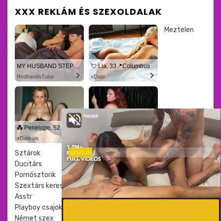
XXX REKLÁM ÉS SZEXOLDALAK
Meztelen
MY HUSBAND STEPSON MISTAKENLY GIVES ME IN THE ASS
💘 Lia, 33📍Columbus
RedhandsTube
xDate
💑 Penelope, 52📍Columbus
💑 Alice, 45📍Columbus
xDate.us
us.hookup
Sztárok
Ducitárs
Pornósztorik
Szextárs kereső
Asstr
Playboy csajok
Német szex