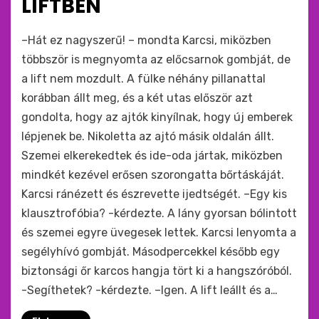
LIFTBEN
by
monkey
–Hát ez nagyszerű! – mondta Karcsi, miközben
többször is megnyomta az előcsarnok gombját, de
a lift nem mozdult. A fülke néhány pillanattal
korábban állt meg, és a két utas először azt
gondolta, hogy az ajtók kinyílnak, hogy új emberek
lépjenek be. Nikoletta az ajtó másik oldalán állt.
Szemei elkerekedtek és ide-oda jártak, miközben
mindkét kezével erősen szorongatta bőrtáskáját.
Karcsi ránézett és észrevette ijedtségét. –Egy kis
klausztrofóbia? -kérdezte. A lány gyorsan bólintott
és szemei egyre üvegesek lettek. Karcsi lenyomta a
segélyhívó gombját. Másodpercekkel később egy
biztonsági őr karcos hangja tört ki a hangszóróból.
-Segíthetek? -kérdezte. –Igen. A lift leállt és a…