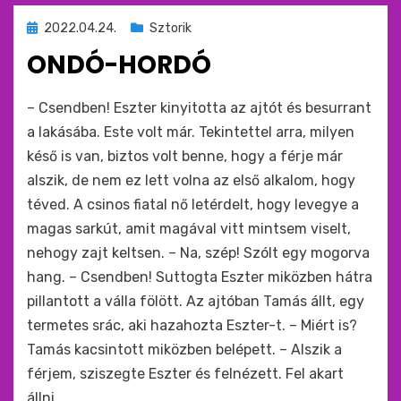
Beküldve
2022.04.24.
Sztorik
ide
ONDÓ-HORDÓ
:
by
monkey
– Csendben! Eszter kinyitotta az ajtót és besurrant
a lakásába. Este volt már. Tekintettel arra, milyen
késő is van, biztos volt benne, hogy a férje már
alszik, de nem ez lett volna az első alkalom, hogy
téved. A csinos fiatal nő letérdelt, hogy levegye a
magas sarkút, amit magával vitt mintsem viselt,
nehogy zajt keltsen. – Na, szép! Szólt egy mogorva
hang. – Csendben! Suttogta Eszter miközben hátra
pillantott a válla fölött. Az ajtóban Tamás állt, egy
termetes srác, aki hazahozta Eszter-t. – Miért is?
Tamás kacsintott miközben belépett. – Alszik a
férjem, sziszegte Eszter és felnézett. Fel akart
állni,…