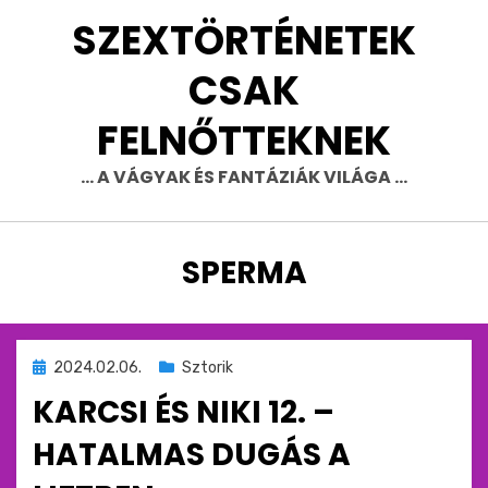
Skip
SZEXTÖRTÉNETEK
to
content
CSAK
FELNŐTTEKNEK
… A VÁGYAK ÉS FANTÁZIÁK VILÁGA …
CÍMKE
:
SPERMA
Beküldve
2024.02.06.
Sztorik
ide
KARCSI ÉS NIKI 12. –
:
HATALMAS DUGÁS A