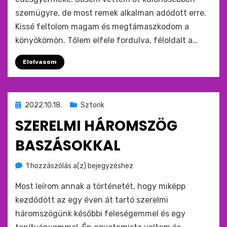
szemügyre, de most remek alkalman adódott erre.
Kissé feltolom magam és megtámaszkodom a
könyökömön. Tőlem elfele fordulva, féloldalt a…
Elolvasom
Beküldve
2022.10.18.
Sztorik
ide
SZERELMI HÁROMSZÖG
:
BASZÁSOKKAL
Szerelmi
by
1 hozzászólás a(z)
monkey
bejegyzéshez
háromszög
Most leírom annak a történetét, hogy miképp
baszásokkal
kezdődött az egy éven át tartó szerelmi
háromszögünk későbbi feleségemmel és egy