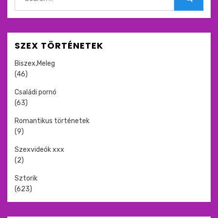
for:
Search
SZEX TÖRTÉNETEK
Biszex,Meleg
(46)
Családi pornó
(63)
Romantikus történetek
(9)
Szexvideók xxx
(2)
Sztorik
(623)