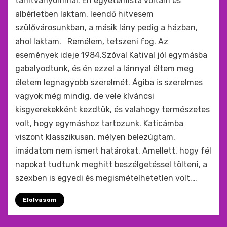
tanítványommal. Én egyetemista voltam és
albérletben laktam, leendő hitvesem
szülővárosunkban, a másik lány pedig a házban,
ahol laktam. Remélem, tetszeni fog. Az
események ideje 1984.Szóval Katival jól egymásba
gabalyodtunk, és én ezzel a lánnyal éltem meg
életem legnagyobb szerelmét. Ágiba is szerelmes
vagyok még mindig, de vele kíváncsi
kisgyerekekként kezdtük, és valahogy természetes
volt, hogy egymáshoz tartozunk. Katicámba
viszont klasszikusan, mélyen belezúgtam,
imádatom nem ismert határokat. Amellett, hogy fél
napokat tudtunk meghitt beszélgetéssel tölteni, a
szexben is egyedi és megismételhetetlen volt.…
Elolvasom