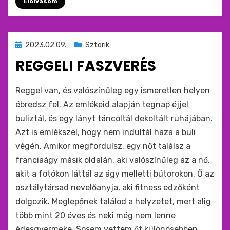
Elolvasom
Beküldve
2023.02.09.
Sztorik
ide
REGGELI FASZVERÉS
:
by
monkey
Reggel van, és valószínűleg egy ismeretlen helyen
ébredsz fel. Az emlékeid alapján tegnap éjjel
buliztál, és egy lányt táncoltál dekoltált ruhájában.
Azt is emlékszel, hogy nem indultál haza a buli
végén. Amikor megfordulsz, egy nőt találsz a
franciaágy másik oldalán, aki valószínűleg az a nő,
akit a fotókon láttál az ágy melletti bútorokon. Ő az
osztálytársad nevelőanyja, aki fitness edzőként
dolgozik. Meglepőnek találod a helyzetet, mert alig
több mint 20 éves és neki még nem lenne
édesgyermeke. Sosem vettem őt különösebben