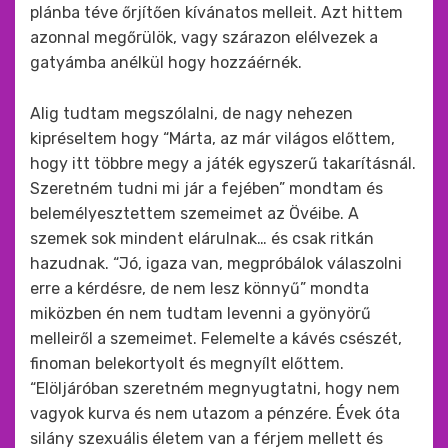
plánba téve őrjítően kívánatos melleit. Azt hittem
azonnal megőrülök, vagy szárazon elélvezek a
gatyámba anélkül hogy hozzáérnék.
Alig tudtam megszólalni, de nagy nehezen
kipréseltem hogy “Márta, az már világos előttem,
hogy itt többre megy a játék egyszerű takarításnál.
Szeretném tudni mi jár a fejében” mondtam és
belemélyesztettem szemeimet az Övéibe. A
szemek sok mindent elárulnak… és csak ritkán
hazudnak. “Jó, igaza van, megpróbálok válaszolni
erre a kérdésre, de nem lesz könnyű” mondta
miközben én nem tudtam levenni a gyönyörű
melleiről a szemeimet. Felemelte a kávés csészét,
finoman belekortyolt és megnyílt előttem.
“Elöljáróban szeretném megnyugtatni, hogy nem
vagyok kurva és nem utazom a pénzére. Évek óta
silány szexuális életem van a férjem mellett és