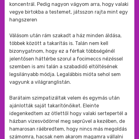
koncentrál. Pedig nagyon vágyom arra, hogy valaki
vegye birtokba a testemet, játsszon rajta mint egy
hangszeren
Válásom után rám szakadt a ház minden áldása,
többek között a takarítás is. Talán nem kell
bizonygatnom, hogy ez a férfiak többségénél
jelentősen háttérbe szorul a focimeccs nézéssel
szemben is ami talán a szabadidő eltöltésének
legsilányabb módja. Legalábbis mióta sehol sem
vagyunk a világranglistán.
Barátaim szimpatizáltak velem és egymás után
ajánlották saját takarítónőiket. Eleinte
idegenkedtem az ötlettől hogy valaki sertepertél a
házban vizesvödörrel meg seprűvel a kezében, de
hamarosan ráébredtem, hogy nincs más megoldás
számomra, hacsak nem akarom magamra vállalni