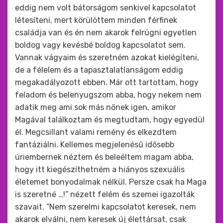
eddig nem volt bátorságom senkivel kapcsolatot
létesíteni, mert körülöttem minden férfinek
családja van és én nem akarok felrúgni egyetlen
boldog vagy kevésbé boldog kapcsolatot sem.
Vannak vágyaim és szeretném azokat kielégíteni,
de a félelem és a tapasztalatlanságom eddig
megakadályozott ebben. Már ott tartottam, hogy
feladom és belenyugszom abba, hogy nekem nem
adatik meg ami sok más nőnek igen, amikor
Magával találkoztam és megtudtam, hogy egyedül
él. Megcsillant valami remény és elkezdtem
fantáziálni. Kellemes megjelenésű idősebb
úriembernek néztem és beleéltem magam abba,
hogy itt kiegészíthetném a hiányos szexuális
életemet bonyodalmak nélkül. Persze csak ha Maga
is szeretné …!” nézett felém és szemei igazolták
szavait. “Nem szerelmi kapcsolatot keresek, nem
akarok elválni, nem keresek új élettársat, csak