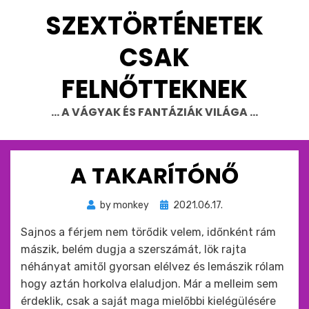
Skip
SZEXTÖRTÉNETEK
to
content
CSAK
FELNŐTTEKNEK
… A VÁGYAK ÉS FANTÁZIÁK VILÁGA …
A TAKARÍTÓNŐ
Beküldve
by
monkey
2021.06.17.
ide
Sajnos a férjem nem törődik velem, időnként rám
:
mászik, belém dugja a szerszámát, lök rajta
néhányat amitől gyorsan elélvez és lemászik rólam
hogy aztán horkolva elaludjon. Már a melleim sem
érdeklik, csak a saját maga mielőbbi kielégülésére