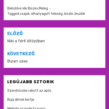
Beküldve ide
Biszex,Meleg
Tagged
csajok
,
elhanyagolt feleség
,
leszbi
,
leszbik
Bejegyzés
ELŐZŐ
navigáció
Niki a férfi öltözőben
KÖVETKEZŐ
Bizarr szex
LEGÚJABB SZTORIK
Szendvicsbe rakott az após
Buja álmok kertje
Melinda az irodista punci