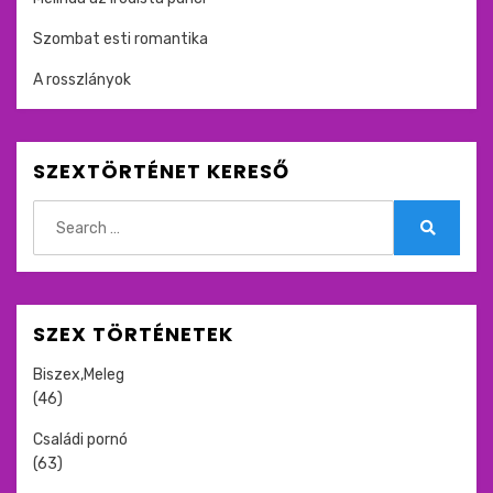
Szombat esti romantika
A rosszlányok
SZEXTÖRTÉNET KERESŐ
Search
for:
Search
SZEX TÖRTÉNETEK
Biszex,Meleg
(46)
Családi pornó
(63)