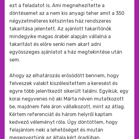
ezt a feladatot is. Ami megnehezítette a
döntésemet az a nem kis anyagi teher amit a 350
négyzetméteres kétszintes ház rendszeres
takarítása jelentett. Az ajánlott takarítónők
mindegyike magas órabér alapján vállalná a
takarítást és előre senki nem akart adni
egyösszeges ajánlatot a ház megtekintése után
sem.
Ahogy az elhatározás erősödött bennem, hogy
felveszek valakit kiszélesítettem a keresést és
egyre több jelentkezőt sikerült találni. Egyikük, egy
korai negyvenes nő aki Márta néven mutatkozott
be, majdnem fele áron vállalkozott, mint az átlag.
Kértem referenciát és három helyről kaptam
kedvező véleményt róla. Úgy döntöttem, hogy
felajánlom neki a lehetőséget és miután
megegyeztünk az általa kért óradíjban,