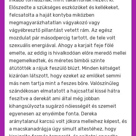
Előszedte a szükséges eszközöket és kellékeket,
felcsatolta a haját kontyba miközben
megmagyarázhatatlan vágyakozó vagy
vágyébresztő pillantást vetett rám. Az egész
mozdulat pár másodpercig tartott, de tele volt
szexuális energiával. Ahogy a karjait feje fölé
emelte, az eddig is hivalkodóan előre meredő mellei
megemelkedtek, és méretes bimbói szinte
átütötték a rájuk feszülő blúzt. Minden kétséget
kizáróan látszott, hogy ezeket az emlőket semmi
más nem tartja mint a feszes bőre. Valószínűleg
szándékosan elmatatott a hajcsattal kissé hátra
feszítve a derekát ami által még jobban
kihangsúlyozta sugárzó nőiességét és szemeit
egyenesen az enyéimbe fonta. Dereka
aránytalanul karcsú volt jókora melleihez képest, és
a macskanadrágja úgy simult altestéhez, hogy