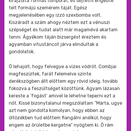
kirajzolta formás tomporát, és sejtetni engedte
telt formájú szemérem táját. Egész
megjelenésében egy izzó szexbomba volt.
Kiszáradt a szám ahogy néztem ezt a vénuszi
szépséget és tudat alatt már magamévá akartam
tenni. Ágyékom táján bizsergést éreztem és
agyamban vitustáncot járva elindultak a
gondolatok.
Ö lehajolt, hogy felvegye a vizes vödröt. Combjai
megfeszültek, farát felemelve szinte
derékszögben állt előttem egy rövid ideig, tovább
fokozva a feszültséget közöttünk. Agyam lázasan
kereste a ‘fogást’ amivel le lehetne teperni ezt a
nőt. Kissé bizonytalanul megszólaltam “Márta, ugye
azt nem gondolta komolyan, hogy ebben az
öltözékben tud előttem flangálni anélkül, hogy
engem az őrületbe kergetne” nyögtem ki. Ő rám