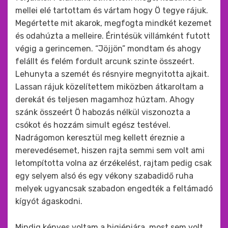
mellei elé tartottam és vártam hogy Ö tegye rájuk.
Megértette mit akarok, megfogta mindkét kezemet
és odahúzta a melleire. Érintésük villámként futott
végig a gerincemen. “Jöjjön” mondtam és ahogy
felállt és felém fordult arcunk szinte összeért.
Lehunyta a szemét és résnyire megnyitotta ajkait.
Lassan rájuk közelítettem miközben átkaroltam a
derekát és teljesen magamhoz húztam. Ahogy
szánk összeért Ö habozás nélkül viszonozta a
csókot és hozzám simult egész testével.
Nadrágomon keresztül meg kellett éreznie a
merevedésemet, hiszen rajta semmi sem volt ami
letompította volna az érzékelést, rajtam pedig csak
egy selyem alsó és egy vékony szabadidő ruha
melyek ugyancsak szabadon engedték a feltámadó
kígyót ágaskodni.
Mindig kényes voltam a higiéniára, most sem volt