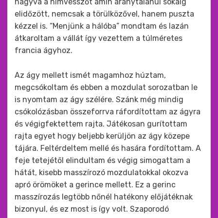
hagyva a hímvesszőt amin aránytalanul sokáig
elidőzött, nemcsak a törülközővel, hanem puszta
kézzel is. “Menjünk a hálóba” mondtam és lazán
átkaroltam a vállát így vezettem a túlméretes
francia ágyhoz.
Az ágy mellett ismét magamhoz húztam,
megcsókoltam és ebben a mozdulat sorozatban le
is nyomtam az ágy szélére. Szánk még mindig
csókolózásban összeforrva ráfordítottam az ágyra
és végigfektettem rajta. Játékosan gurítottam
rajta egyet hogy beljebb kerüljön az ágy közepe
tájára. Feltérdeltem mellé és hasára fordítottam. A
feje tetejétől elindultam és végig simogattam a
hátát, kisebb masszírozó mozdulatokkal okozva
apró örömöket a gerince mellett. Ez a gerinc
masszírozás legtöbb nőnél hatékony előjátéknak
bizonyul, és ez most is így volt. Szaporodó