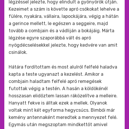
légzéssel jelezte, hogy elindult a gyönyörök útján.
Kezeimet a szám is követte apró csókokat lehelve a
fülére, nyakára, vállaira, lapockájára, végig a hátán
a gerince mellett, le egészen a seggeire, majd
tovább a combjain és a vádliján a bokájáig. Márta
légzése egyre szaporábbá vált és apró
nyögdécselésekkel jelezte, hogy kedvére van amit
csinálok.
Hátára fordítottam és most alulról felfelé haladva
kapta a teste ugyanazt a kezelést. Amikor a
combjain haladtam felfelé apró remegések
futottak végig a testén. A hasán a köldökénél
hosszasan elidőztem lassan ráközelítve a melleire.
Hanyatt fekve is álltak ezek a mellek. Olyanok
voltak mint két egyforma hegycsúcs. Bimbói már
kemény antennaként meredtek a mennyezet felé.
Egymás után megszoptam mindkettőt amivel