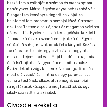
beszívtam a csiklóját a számba és megszoptam
néhányszor. Márta légzése egyre nehezebbé vált.
Elengedtem keményre dagadt csiklóját és
beletemettem arcomat a combjai közé. Orromat
nekifeszítettem a csiklójának és magamba szívtam
nőies illatát. Nyelvem lassú keresgélésbe kezdett,
finoman körözve a szemérem ajkak körül. Egyre
sűrűsödő sóhajok szakadtak fel a lányból. Kezét a
tarkómra tette, mintegy biztosítani, hogy ott
marad a fejem ahol van. Majd beletúrt a hajamba
és felsóhajtott. „Nagyon finom amit csinálsz.
Évtizedek óta vágytam erre. Ne haragudj, de én
most elélvezek” és mintha ez egy parancs lett
volna a testének, elkezdett remegni, combjai
rángatózások közepette megfeszültek és egy
sikoly szakadt ki a szájából.
Olvasd el ezeket a