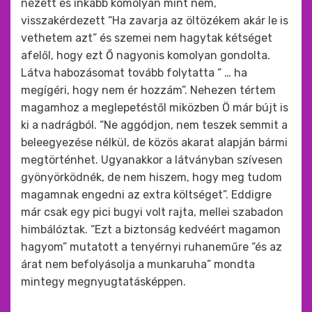
nézett és inkább komolyan mint nem,
visszakérdezett “Ha zavarja az öltözékem akár le is
vethetem azt” és szemei nem hagytak kétséget
afelől, hogy ezt Ő nagyonis komolyan gondolta.
Látva habozásomat tovább folytatta “ … ha
megígéri, hogy nem ér hozzám”. Nehezen tértem
magamhoz a meglepetéstől miközben Ö már bújt is
ki a nadrágból. “Ne aggódjon, nem teszek semmit a
beleegyezése nélkül, de közös akarat alapján bármi
megtörténhet. Ugyanakkor a látványban szívesen
gyönyörködnék, de nem hiszem, hogy meg tudom
magamnak engedni az extra költséget”. Eddigre
már csak egy pici bugyi volt rajta, mellei szabadon
himbálóztak. “Ezt a biztonság kedvéért magamon
hagyom” mutatott a tenyérnyi ruhaneműre “és az
árat nem befolyásolja a munkaruha” mondta
mintegy megnyugtatásképpen.