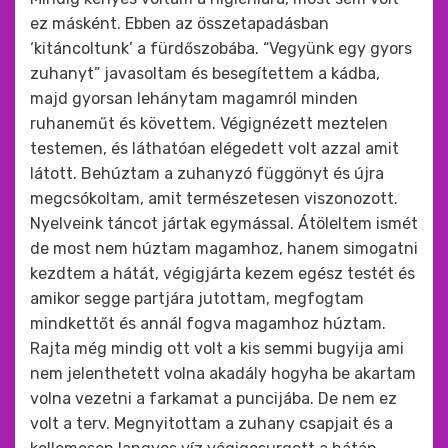
ez másként. Ebben az összetapadásban
‘kitáncoltunk’ a fürdőszobába. “Vegyünk egy gyors
zuhanyt” javasoltam és besegítettem a kádba,
majd gyorsan lehánytam magamról minden
ruhaneműt és követtem. Végignézett meztelen
testemen, és láthatóan elégedett volt azzal amit
látott. Behúztam a zuhanyzó függönyt és újra
megcsókoltam, amit természetesen viszonozott.
Nyelveink táncot jártak egymással. Átöleltem ismét
de most nem húztam magamhoz, hanem simogatni
kezdtem a hátát, végigjárta kezem egész testét és
amikor segge partjára jutottam, megfogtam
mindkettőt és annál fogva magamhoz húztam.
Rajta még mindig ott volt a kis semmi bugyija ami
nem jelenthetett volna akadály hogyha be akartam
volna vezetni a farkamat a puncijába. De nem ez
volt a terv. Megnyitottam a zuhany csapjait és a