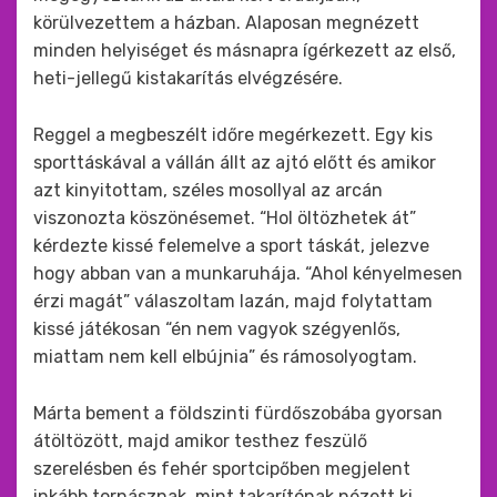
körülvezettem a házban. Alaposan megnézett
minden helyiséget és másnapra ígérkezett az első,
heti-jellegű kistakarítás elvégzésére.
Reggel a megbeszélt időre megérkezett. Egy kis
sporttáskával a vállán állt az ajtó előtt és amikor
azt kinyitottam, széles mosollyal az arcán
viszonozta köszönésemet. “Hol öltözhetek át”
kérdezte kissé felemelve a sport táskát, jelezve
hogy abban van a munkaruhája. “Ahol kényelmesen
érzi magát” válaszoltam lazán, majd folytattam
kissé játékosan “én nem vagyok szégyenlős,
miattam nem kell elbújnia” és rámosolyogtam.
Márta bement a földszinti fürdőszobába gyorsan
átöltözött, majd amikor testhez feszülő
szerelésben és fehér sportcipőben megjelent
inkább tornásznak, mint takarítónak nézett ki.