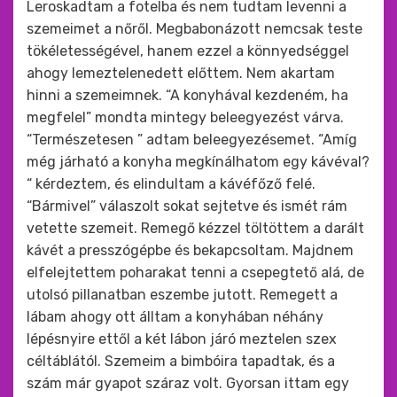
Leroskadtam a fotelba és nem tudtam levenni a
szemeimet a nőről. Megbabonázott nemcsak teste
tökéletességével, hanem ezzel a könnyedséggel
ahogy lemeztelenedett előttem. Nem akartam
hinni a szemeimnek. “A konyhával kezdeném, ha
megfelel” mondta mintegy beleegyezést várva.
“Természetesen ” adtam beleegyezésemet. “Amíg
még járható a konyha megkínálhatom egy kávéval?
“ kérdeztem, és elindultam a kávéfőző felé.
“Bármivel” válaszolt sokat sejtetve és ismét rám
vetette szemeit. Remegő kézzel töltöttem a darált
kávét a presszógépbe és bekapcsoltam. Majdnem
elfelejtettem poharakat tenni a csepegtető alá, de
utolsó pillanatban eszembe jutott. Remegett a
lábam ahogy ott álltam a konyhában néhány
lépésnyire ettől a két lábon járó meztelen szex
céltáblától. Szemeim a bimbóira tapadtak, és a
szám már gyapot száraz volt. Gyorsan ittam egy