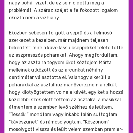
nagy pohár vizet, de ez sem oldotta meg a
problémát. A száraz szájat a felfokozott izgalom
okozta nem a vízhiány.
Eközben sebesen forgott a seprű és a felmosó
szerkezet a kezeiben, már majdnem teljesen
bekerített mire a kávé lassú cseppekkel teletöltötte
az eszpresszós poharakat. Ahogy megfordultam,
hogy az asztalra tegyem őket kézfejem Márta
melleinek ütközött és az arcunkat néhány
centiméter választotta el. Valahogy sikerült a
poharakkal az asztalhoz manővereznem anélkül,
hogy kilötyögtettem volna a kávét, egyiket a hozzá
közelebbi szék előtt tettem az asztalra, a másikkal
átmentem a szemben levő székhez és leültem.
“Tessék “ mondtam vagy inkább talán suttogtam
“kávészünet” és rámosolyogtam. “Köszönöm”
mosolygott vissza és leült velem szemben premier-