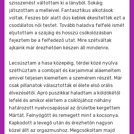
szisszenést váltottam ki a lányból. Sokáig
játszottam a melleivel. Fantasztikus alkotások
voltak. Feszes bőr alatt dús keblek ékesítették ezt a
csodálatos női testet. Tovább haladva felfelé ismét
eljutottam a szájáig és hosszú csókolózásban
fejeztem be a felfedező utat. Mire szétváltak
ajkaink már érezhetően készen áll mindenre.
Lecsúsztam a hasa közepéig, térdei közé nyúlva
széthúztam a combjait és karjaimmal aláemeltem
amivel teljesen kiemeltem a szemérem részét. Már
csak pillanatok választották el élete első orális
élvezésétől. Apró puszikkal haladtam a köldökétől
lefelé és amikor elértem a csiklójához néhány
határozott nyelvcsapással az őrületbe kergettem
Mártát. Felnyögött és remegett mint a kocsonya.
Kapkodott a levegő után és érezhetőn nagyon
közel állt az orgazmushoz. Megcsókoltam majd