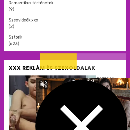
Romantikus történetek
(9)
Szexvideók xxx
(2)
Sztorik
(623)
XXX REKLÁM ÉS SZEXOLDALAK
Meztelen