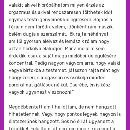
valakit akivel kipróbálhatom milyen érzés az
orgazmus és akivel rendszeresen tölthetek időt
egymás testi igényeinek kielégítésére. Sajnos a
férjem nem törődik velem, időnként rám mászik,
belém dugja a szerszámát, lök rajta néhányat
amitől gyorsan elélvez és lemászik rólam hogy
aztán horkolva elaludjon. Már a melleim sem
érdeklik, csak a saját maga mielőbbi kielégülésére
koncentrál. Pedig nagyon vágyom arra, hogy valaki
vegye birtokba a testemet, játsszon rajta mint egy
hangszeren, simogasson és csókolja minden
porcikámat gátlások nélkül. Cserébe, én is kész
vagyok ugyanezt viszonozni.”
Megdöbbentett amit hallottam, de nem hangzott
hihetetlennek. Vagy, hogy pontos legyek, nagyon is
életszerűnek hangzott. Sok nő éli át ugyanezt a
férjükkel. Felálltam, átmentem mögé, kezeimet a