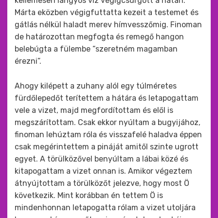
kellemesen langyos víz végigcsurgott a hátán.
Márta eközben végigfuttatta kezeit a testemet és
gátlás nélkül haladt merev hímvesszőmig. Finoman
de határozottan megfogta és remegő hangon
belebúgta a fülembe “szeretném magamban
érezni”.
Ahogy kilépett a zuhany alól egy túlméretes
fürdőlepedőt terítettem a hátára és letapogattam
vele a vizet, majd megfordítottam és elől is
megszárítottam. Csak ekkor nyúltam a bugyijához,
finoman lehúztam róla és visszafelé haladva éppen
csak megérintettem a pináját amitől szinte ugrott
egyet. A törülközővel benyúltam a lábai közé és
kitapogattam a vizet onnan is. Amikor végeztem
átnyújtottam a törülközőt jelezve, hogy most Ö
következik. Mint korábban én tettem Ö is
mindenhonnan letapogatta rólam a vizet utoljára