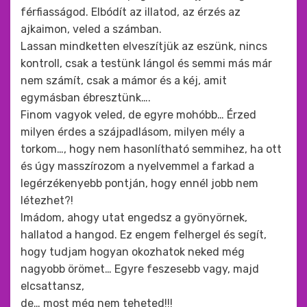
férfiasságod. Elbódít az illatod, az érzés az
ajkaimon, veled a számban.
Lassan mindketten elveszítjük az eszünk, nincs
kontroll, csak a testünk lángol és semmi más már
nem számít, csak a mámor és a kéj, amit
egymásban ébresztünk….
Finom vagyok veled, de egyre mohóbb… Érzed
milyen érdes a szájpadlásom, milyen mély a
torkom…, hogy nem hasonlítható semmihez, ha ott
és úgy masszírozom a nyelvemmel a farkad a
legérzékenyebb pontján, hogy ennél jobb nem
létezhet?!
Imádom, ahogy utat engedsz a gyönyörnek,
hallatod a hangod. Ez engem felhergel és segít,
hogy tudjam hogyan okozhatok neked még
nagyobb örömet… Egyre feszesebb vagy, majd
elcsattansz,
de… most még nem teheted!!!