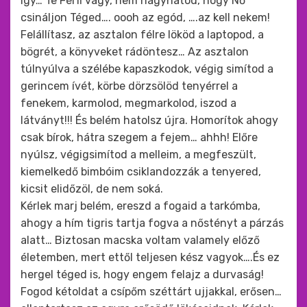
így… Te Férfi vagy, nem hagyhatod, hogy Nő
csináljon Téged…. oooh az egód, ….az kell nekem!
Felállítasz, az asztalon félre lököd a laptopod, a
bögrét, a könyveket rádöntesz… Az asztalon
túlnyúlva a szélébe kapaszkodok, végig simítod a
gerincem ívét, körbe dörzsölöd tenyérrel a
fenekem, karmolod, megmarkolod, iszod a
látványt!!! És belém hatolsz újra. Homorítok ahogy
csak bírok, hátra szegem a fejem… ahhh! Előre
nyúlsz, végigsimítod a melleim, a megfeszült,
kiemelkedő bimbóim csiklandozzák a tenyered,
kicsit elidőzöl, de nem soká.
Kérlek marj belém, ereszd a fogaid a tarkómba,
ahogy a hím tigris tartja fogva a nőstényt a párzás
alatt… Biztosan macska voltam valamely előző
életemben, mert ettől teljesen kész vagyok….És ez
hergel téged is, hogy engem felajz a durvaság!
Fogod kétoldat a csípőm széttárt ujjakkal, erősen…