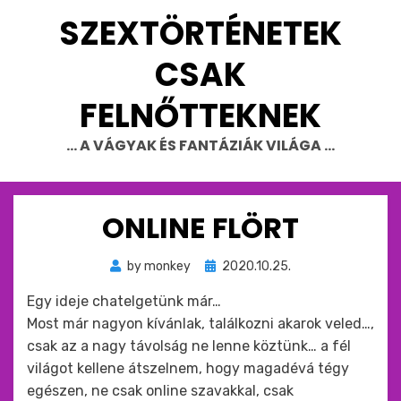
Skip
SZEXTÖRTÉNETEK
to
content
CSAK
FELNŐTTEKNEK
… A VÁGYAK ÉS FANTÁZIÁK VILÁGA …
ONLINE FLÖRT
Beküldve
by
monkey
2020.10.25.
ide
Egy ideje chatelgetünk már…
:
Most már nagyon kívánlak, találkozni akarok veled…,
csak az a nagy távolság ne lenne köztünk… a fél
világot kellene átszelnem, hogy magadévá tégy
egészen, ne csak online szavakkal, csak