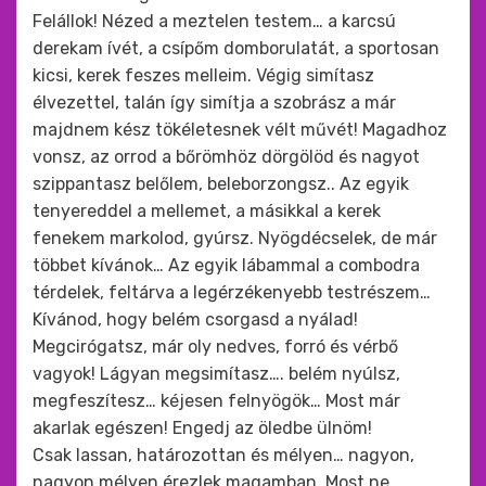
Felállok! Nézed a meztelen testem… a karcsú
derekam ívét, a csípőm domborulatát, a sportosan
kicsi, kerek feszes melleim. Végig simítasz
élvezettel, talán így simítja a szobrász a már
majdnem kész tökéletesnek vélt művét! Magadhoz
vonsz, az orrod a bőrömhöz dörgölöd és nagyot
szippantasz belőlem, beleborzongsz.. Az egyik
tenyereddel a mellemet, a másikkal a kerek
fenekem markolod, gyúrsz. Nyögdécselek, de már
többet kívánok… Az egyik lábammal a combodra
térdelek, feltárva a legérzékenyebb testrészem…
Kívánod, hogy belém csorgasd a nyálad!
Megcirógatsz, már oly nedves, forró és vérbő
vagyok! Lágyan megsimítasz…. belém nyúlsz,
megfeszítesz… kéjesen felnyögök… Most már
akarlak egészen! Engedj az öledbe ülnöm!
Csak lassan, határozottan és mélyen… nagyon,
nagyon mélyen érezlek magamban. Most ne