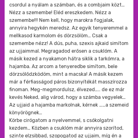
csordul a nyálam a számban, és a combjaim közt…
Nézz a szemembe! Eléd ereszkedem. Nézz a
szemembe!!! Nem kell, hogy marokra fogjalak,
annyira hegykén meredsz. Az egyik tenyeremmel a
mellkasod karmolom és dörzsölöm… Csak a
szemembe nézz! A dús, puha, szexis ajkaid simítom
az ujjaimmal. Megragadod erősen a csuklóm. A
másik kezed a nyakamon hátra siklik a tarkómra, a
hajamba. Az arcom a tenyeredbe simítom, bele
dörzsölődzködöm, mint a macska! A másik kezem
már a férfiasságod páros bizonyítékát masszírozza
finoman. Meg-megmordulsz, élvezed….. de ez már
kevés Neked, alig várod, hogy a számba vegyelek…
Az ujjaid a hajamba markolnak, kérnek ……a szemeid
könyörögnek…
Körbe cirógatom a nyelvemmel, s csókolgatni
kezdem… Közben a csuklóm már annyira szorítod,
szinte elzsibbad, szopogatod az ujjaim, míg én a