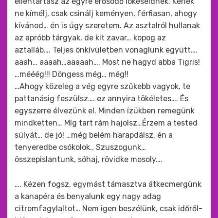
ellentartasz az egyre erősödő lökéseidnek. Kérlek
ne kímélj, csak csinálj keményen, férfiasan, ahogy
kívánod… én is úgy szeretem. Az asztalról hullanak
az apróbb tárgyak, de kit zavar… kopog az
aztalláb…. Teljes önkívületben vonaglunk együtt….
aaah… aaaah…aaaaah…. Most ne hagyd abba Tigris!
…mééég!!! Döngess még… még!!
…Ahogy közeleg a vég egyre szűkebb vagyok, te
pattanásig feszülsz…. ez annyira tökéletes…. És
egyszerre élvezünk el. Minden ízükben remegünk
mindketten… Míg tart rám hajolsz…Érzem a tested
súlyát… de jó! …még belém harapdálsz, én a
tenyeredbe csókolok.. Szuszogunk…
összepislantunk, sóhaj, rövidke mosoly….
…. Kézen fogsz, egymást támasztva átkecmergünk
a kanapéra és benyalunk egy nagy adag
citromfagylaltot… Nem igen beszélünk, csak időről-