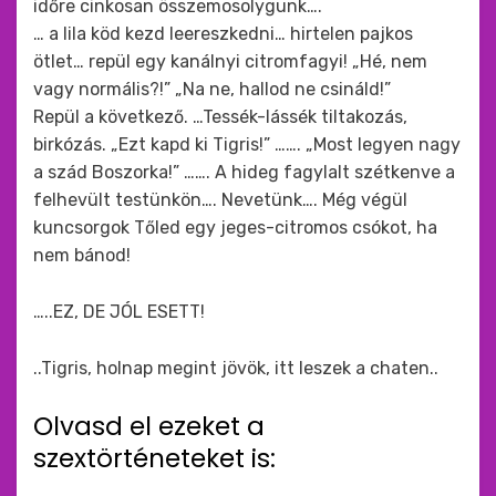
időre cinkosan összemosolygunk….
… a lila köd kezd leereszkedni… hirtelen pajkos
ötlet… repül egy kanálnyi citromfagyi! „Hé, nem
vagy normális?!” „Na ne, hallod ne csináld!”
Repül a következő. …Tessék-lássék tiltakozás,
birkózás. „Ezt kapd ki Tigris!” ……. „Most legyen nagy
a szád Boszorka!” ……. A hideg fagylalt szétkenve a
felhevült testünkön…. Nevetünk…. Még végül
kuncsorgok Tőled egy jeges-citromos csókot, ha
nem bánod!
…..EZ, DE JÓL ESETT!
..Tigris, holnap megint jövök, itt leszek a chaten..
Olvasd el ezeket a
szextörténeteket is: