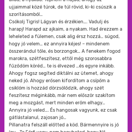
ujjaimmal közé túrok, de túl rövid, ki-ki csúszik a
szorításomból…
Csókolj Tigris! Lágyan és érzékien…. Vadulj és
harapj! Harapd az ajkaim, a nyakam. Had érezzem a
leheleted a fülemen, csak alig érsz hozzá… súgod,
hogy jó velem… ez annyira kéjes! – mindenem
összerándul tőle, és borzongok… A fenekem fogod
marokra, szétfeszítesz, ettől még szorosabbra
fűződöm köréd… te is élvezed …és egyre inkább.
Ahogy fogsz segíted diktálni az ütemet, ahogy
neked jó. Ahogy erősen kifordítom a csípőm a
csiklóm is hozzád dörzsölődzik, ahogy szét
feszítesz méginkább, már nem először szakítom
meg a mozgást, mert minden erőm elhagy…
Annyira jó veled…. És hangosak vagyunk, ez csak
gátlástalanul, zajosan jó…
Pillanatra felszáll előtted a köd. Bármennyire is jó