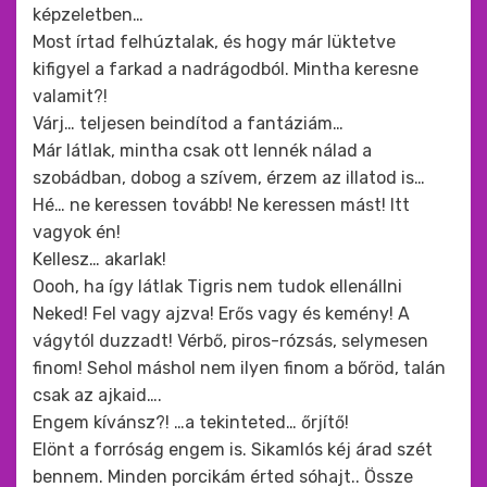
képzeletben…
Most írtad felhúztalak, és hogy már lüktetve
kifigyel a farkad a nadrágodból. Mintha keresne
valamit?!
Várj… teljesen beindítod a fantáziám…
Már látlak, mintha csak ott lennék nálad a
szobádban, dobog a szívem, érzem az illatod is…
Hé… ne keressen tovább! Ne keressen mást! Itt
vagyok én!
Kellesz… akarlak!
Oooh, ha így látlak Tigris nem tudok ellenállni
Neked! Fel vagy ajzva! Erős vagy és kemény! A
vágytól duzzadt! Vérbő, piros-rózsás, selymesen
finom! Sehol máshol nem ilyen finom a bőröd, talán
csak az ajkaid….
Engem kívánsz?! …a tekinteted… őrjítő!
Elönt a forróság engem is. Sikamlós kéj árad szét
bennem. Minden porcikám érted sóhajt.. Össze