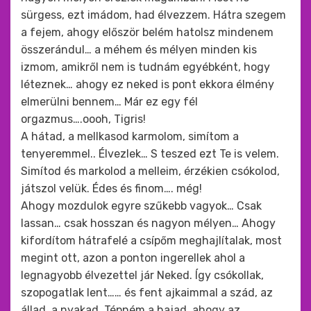
sürgess, ezt imádom, had élvezzem. Hátra szegem
a fejem, ahogy először belém hatolsz mindenem
összerándul… a méhem és mélyen minden kis
izmom, amikről nem is tudnám egyébként, hogy
léteznek… ahogy ez neked is pont ekkora élmény
elmerülni bennem… Már ez egy fél
orgazmus….oooh, Tigris!
A hátad, a mellkasod karmolom, simítom a
tenyeremmel.. Élvezlek… S teszed ezt Te is velem.
Simítod és markolod a melleim, érzékien csókolod,
játszol velük. Édes és finom…. még!
Ahogy mozdulok egyre szűkebb vagyok… Csak
lassan… csak hosszan és nagyon mélyen… Ahogy
kifordítom hátrafelé a csípőm meghajlítalak, most
megint ott, azon a ponton ingerellek ahol a
legnagyobb élvezettel jár Neked. Így csókollak,
szopogatlak lent…… és fent ajkaimmal a szád, az
állad, a nyakad. Tépném a hajad, ahogy az