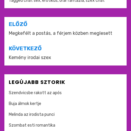
Tagged
chat sex
,
erotikus
,
orál fantázia
,
szex chat
Bejegyzés
ELŐZŐ
navigáció
Megkefélt a postás, a férjem közben meglesett
KÖVETKEZŐ
Kemény irodai szex
LEGÚJABB SZTORIK
Szendvicsbe rakott az após
Buja álmok kertje
Melinda az irodista punci
Szombat esti romantika