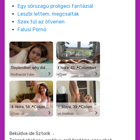
Egy sörszagú proligeci fantáziál
Leszbi lettem, megcsaltak
Szex túl az ötvenen
Falusi Pornó
Stepbrother, why did you show me your dick? Now I want to fuck you with my wet pussy
💃 Nora, 41📍Columbus
RedhandsTube
xDate
💄 Nora, 56📍Columbus
✨ Maya, 39📍Columbus
xDate.us
us.hookup
Beküldve ide
Sztorik