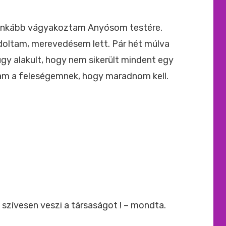
ide
:
e inkább vágyakoztam Anyósom testére.
doltam, merevedésem lett. Pár hét múlva
gy alakult, hogy nem sikerült mindent egy
am a feleségemnek, hogy maradnom kell.
 szívesen veszi a társaságot ! – mondta.