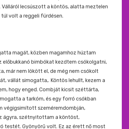
álláról lecsúszott a köntös, alatta meztelen
túl volt a reggeli fürdésen.
argatta magát, közben magamhoz húztam
z előbukkanó bimbókat kezdtem csókolgatni,
yta, már nem lökött el, de még nem csókolt
t, vállát simogatta,. Köntös lehullt, kezem a
em, hogy enged. Combját kicsit széttárta,
imogatta a tarkóm, és egy forró csókban
em végigsimított szeméremdombján,
 ágyra, szétnyitottam a köntöst,
ró testét. Gyönyörű volt. Ez az érett nő most