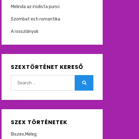
Melinda az irodista punci
Szombat esti romantika
A rosszlányok
SZEXTÖRTÉNET KERESŐ
Search
for:
Search
SZEX TÖRTÉNETEK
Biszex,Meleg