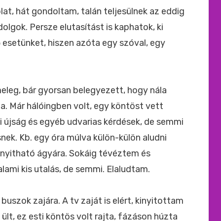
at, hát gondoltam, talán teljesülnek az eddig
lgok. Persze elutasítást is kaphatok, ki
esetünket, hiszen azóta egy szóval, egy
meleg, bár gyorsan belegyezett, hogy nála
da. Már hálóingben volt, egy köntöst vett
i újság és egyéb udvarias kérdések, de semmi
snek. Kb. egy óra múlva külön-külön aludni
kinyitható ágyára. Sokáig tévéztem és
alami kis utalás, de semmi. Elaludtam.
buszok zajára. A tv zaját is elért, kinyitottam
t, ez esti köntös volt rajta, fázáson húzta