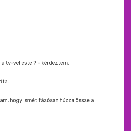
 a tv-vel este ? – kérdeztem.
dta.
ttam, hogy ismét fázósan húzza össze a