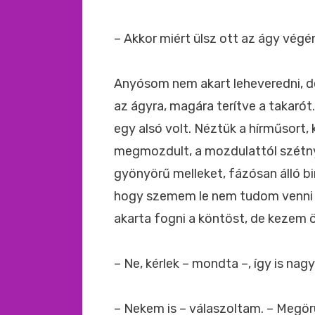
– Akkor miért ülsz ott az ágy végé
Anyósom nem akart leheveredni, de
az ágyra, magára terítve a takaró
egy alsó volt. Néztük a hírműsort
megmozdult, a mozdulattól szétnyí
gyönyörű melleket, fázósan álló b
hogy szemem le nem tudom venni a
akarta fogni a köntöst, de kezem 
– Ne, kérlek – mondta –, így is na
– Nekem is – válaszoltam. – Megörü