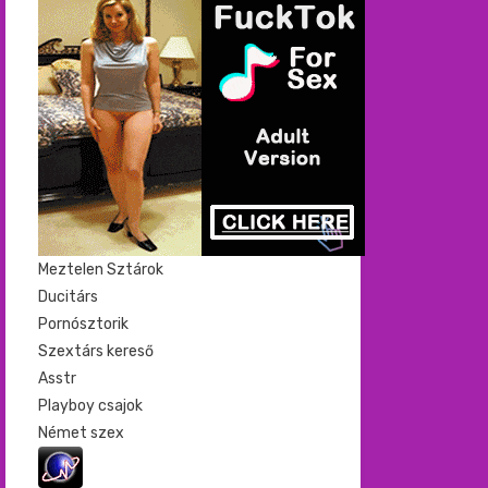
Meztelen Sztárok
Ducitárs
Pornósztorik
Szextárs kereső
Asstr
Playboy csajok
Német szex