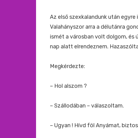
Az első szexkalandunk után egyr
Valahányszor arra a délutánra gon
ismét a városban volt dolgom, és ú
nap alatt elrendeznem. Hazaszólt
Megkérdezte:
– Hol alszom ?
– Szállodában – válaszoltam.
– Ugyan ! Hívd föl Anyámat, biztos