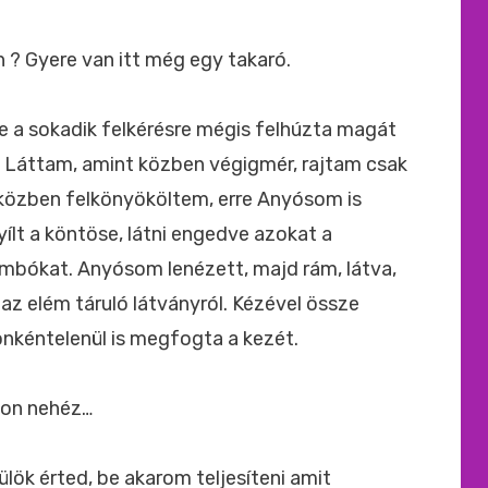
n ? Gyere van itt még egy takaró.
 a sokadik felkérésre mégis felhúzta magát
t. Láttam, amint közben végigmér, rajtam csak
, közben felkönyököltem, erre Anyósom is
lt a köntöse, látni engedve azokat a
imbókat. Anyósom lenézett, majd rám, látva,
z elém táruló látványról. Kézével össze
önkéntelenül is megfogta a kezét.
gyon nehéz…
lök érted, be akarom teljesíteni amit