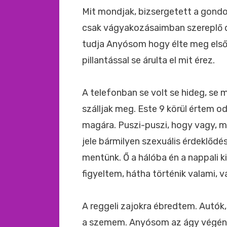
Mit mondjak, bizsergetett a gondol
csak vágyakozásaimban szereplő do
tudja Anyósom hogy élte meg első 
pillantással se árulta el mit érez.
A telefonban se volt se hideg, se 
szálljak meg. Este 9 körül értem o
magára. Puszi-puszi, hogy vagy, m
jele bármilyen szexuális érdeklődé
mentünk. Ő a hálóba én a nappali 
figyeltem, hátha történik valami, v
A reggeli zajokra ébredtem. Autók, 
a szemem. Anyósom az ágy végén ül