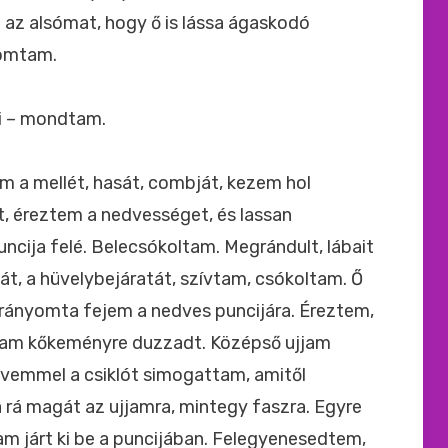
 az alsómat, hogy ő is lássa ágaskodó
yomtam.
i – mondtam.
m a mellét, hasát, combját, kezem hol
t, éreztem a nedvességet, és lassan
cija felé. Belecsókoltam. Megrándult, lábait
ját, a hüvelybejáratát, szívtam, csókoltam. Ő
 rányomta fejem a nedves puncijára. Éreztem,
rkam kőkeményre duzzadt. Középső ujjam
vemmel a csiklót simogattam, amitől
rá magát az ujjamra, mintegy faszra. Egyre
m járt ki be a puncijában. Felegyenesedtem,