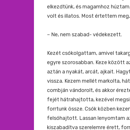
elkezdtünk, és magamhoz húztam. V
volt és illatos. Most értettem meg, 
– Ne, nem szabad- védekezett.
Kezét csókolgattam, amivel tak
egyre szorosabban. Keze között a
aztán a nyakát, arcát, ajkait. Hag
vissza. Kezem mellét markolta, hátá
combján vándorolt, és akkor érezt
fejét hátrahajtotta, kezével megs
forrtunk össze. Csók közben kez
felsóhajtott. Lassan lenyomtam az
kiszabadítva szerelemre érett, for