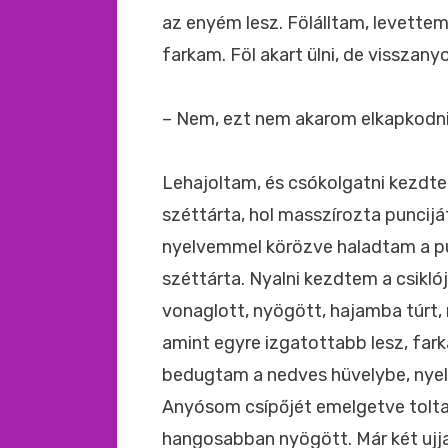
az enyém lesz. Fölálltam, levettem
farkam. Föl akart ülni, de visszan
– Nem, ezt nem akarom elkapkodn
Lehajoltam, és csókolgatni kezdte
széttárta, hol masszírozta puncijá
nyelvemmel körözve haladtam a pun
széttárta. Nyalni kezdtem a csikló
vonaglott, nyögött, hajamba túrt,
amint egyre izgatottabb lesz, fa
bedugtam a nedves hüvelybe, nyel
Anyósom csípőjét emelgetve tolta 
hangosabban nyögött. Már két ujja