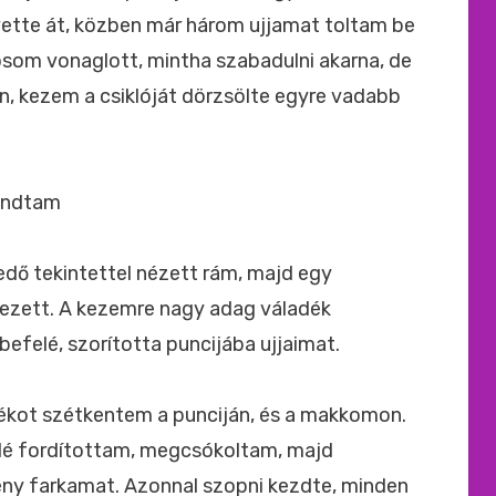
ette át, közben már három ujjamat toltam be
som vonaglott, mintha szabadulni akarna, de
, kezem a csiklóját dörzsölte egyre vadabb
mondtam
dő tekintettel nézett rám, majd egy
vezett. A kezemre nagy adag váladék
efelé, szorította puncijába ujjaimat.
ékot szétkentem a punciján, és a makkomon.
lé fordítottam, megcsókoltam, majd
ny farkamat. Azonnal szopni kezdte, minden