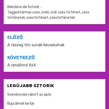
Beküldve ide
Sztorik
Tagged
hármas szex
,
ondó
,
orál
,
szex történet
,
szex
történetek
,
szextörténet
,
szextörténetek
Bejegyzés
ELŐZŐ
navigáció
A részeg tini sunák bevadulnak
KÖVETKEZŐ
A rendőrnő XxX
LEGÚJABB SZTORIK
Szendvicsbe rakott az após
Buja álmok kertje