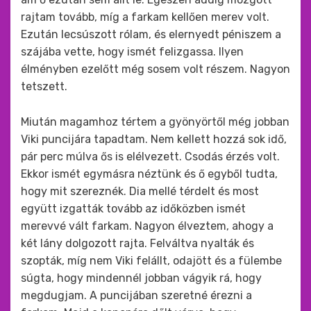
rajtam tovább, míg a farkam kellően merev volt.
Ezután lecsúszott rólam, és elernyedt péniszem a
szájába vette, hogy ismét felizgassa. Ilyen
élményben ezelőtt még sosem volt részem. Nagyon
tetszett.
Miután magamhoz tértem a gyönyörtől még jobban
Viki puncijára tapadtam. Nem kellett hozzá sok idő,
pár perc múlva ős is elélvezett. Csodás érzés volt.
Ekkor ismét egymásra néztünk és ő egyből tudta,
hogy mit szereznék. Dia mellé térdelt és most
együtt izgatták tovább az időközben ismét
merevvé vált farkam. Nagyon élveztem, ahogy a
két lány dolgozott rajta. Felváltva nyalták és
szopták, míg nem Viki felállt, odajött és a fülembe
súgta, hogy mindennél jobban vágyik rá, hogy
megdugjam. A puncijában szeretné érezni a