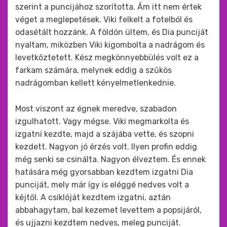
szerint a puncijához szorította. Ám itt nem értek
véget a meglepetések. Viki felkelt a fotelból és
odasétált hozzánk. A földön ültem, és Dia punciját
nyaltam, miközben Viki kigombolta a nadrágom és
levetkőztetett. Kész megkönnyebbülés volt ez a
farkam számára, melynek eddig a szűkös
nadrágomban kellett kényelmetlenkednie.
Most viszont az égnek meredve, szabadon
izgulhatott. Vagy mégse. Viki megmarkolta és
izgatni kezdte, majd a szájába vette, és szopni
kezdett. Nagyon jó érzés volt. Ilyen profin eddig
még senki se csinálta. Nagyon élveztem. És ennek
hatására még gyorsabban kezdtem izgatni Dia
punciját, mely már így is eléggé nedves volt a
kéjtől. A csiklóját kezdtem izgatni, aztán
abbahagytam, bal kezemet levettem a popsijáról,
és ujjazni kezdtem nedves, meleg punciját.