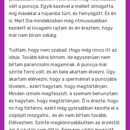
vált a puncija. Egyik kezével a melleit simogatta,
míg másikkal a hajamba túrt, és felnyögött. És én
is. Mert Dia mindeközben még ritmusosabban
kezdett el lovagolni rajtam és én éreztem, hogy
már nem bírom sokáig.
Tudtam, hogy nem szabad. Hogy még nincs itt az
ideje. Tovább kéne bírnom, de egyszerűen nem
bírtam parancsolni magamnak. A puncija már
szinte forró volt, és én bele akartam élvezni. Úgy
akartam elélvezni, hogy a spermámat a puncijába
lővelem… ezért hagytam, hogy megtörténjen.
Minden izmom megfeszült, a szemem behunytam
és hagytam, hogy megtörténjen. Ő is érezte, hogy
mi fog történni, ezért még gyorsabban kezdte el a
csípőjét mozgatni… és én nem bírtam tovább.
Elélveztem. Szinte megkönnyebbültem az érzéstől,
ám ő ezután sem állt le. Egészen addig mozgott