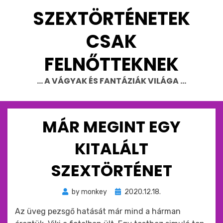
Skip
SZEXTÖRTÉNETEK
to
content
CSAK
FELNŐTTEKNEK
… A VÁGYAK ÉS FANTÁZIÁK VILÁGA …
MÁR MEGINT EGY
KITALÁLT
SZEXTÖRTÉNET
Beküldve
by
monkey
2020.12.18.
ide
Az üveg pezsgő hatását már mind a hárman
: