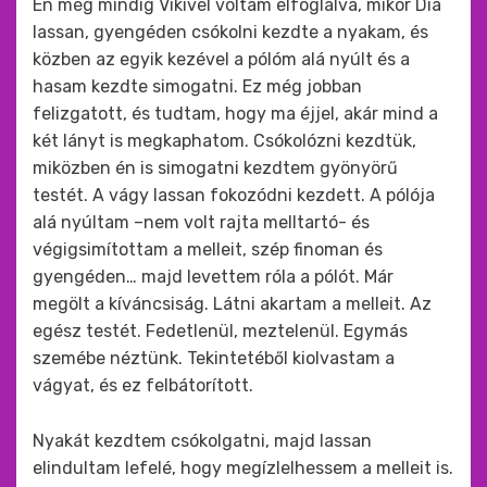
Én még mindig Vikivel voltam elfoglalva, mikor Dia
lassan, gyengéden csókolni kezdte a nyakam, és
közben az egyik kezével a pólóm alá nyúlt és a
hasam kezdte simogatni. Ez még jobban
felizgatott, és tudtam, hogy ma éjjel, akár mind a
két lányt is megkaphatom. Csókolózni kezdtük,
miközben én is simogatni kezdtem gyönyörű
testét. A vágy lassan fokozódni kezdett. A pólója
alá nyúltam –nem volt rajta melltartó- és
végigsimítottam a melleit, szép finoman és
gyengéden… majd levettem róla a pólót. Már
megölt a kíváncsiság. Látni akartam a melleit. Az
egész testét. Fedetlenül, meztelenül. Egymás
szemébe néztünk. Tekintetéből kiolvastam a
vágyat, és ez felbátorított.
Nyakát kezdtem csókolgatni, majd lassan
elindultam lefelé, hogy megízlelhessem a melleit is.