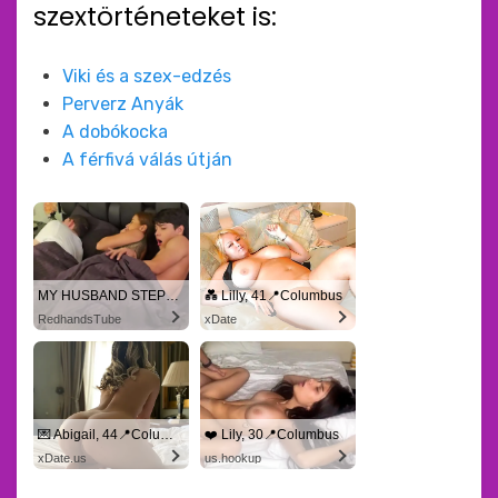
szextörténeteket is:
Viki és a szex-edzés
Perverz Anyák
A dobókocka
A férfivá válás útján
MY HUSBAND STEPSON MISTAKENLY GIVES ME IN THE ASS
💑 Lilly, 41📍Columbus
RedhandsTube
xDate
💌 Abigail, 44📍Columbus
❤️ Lily, 30📍Columbus
xDate.us
us.hookup