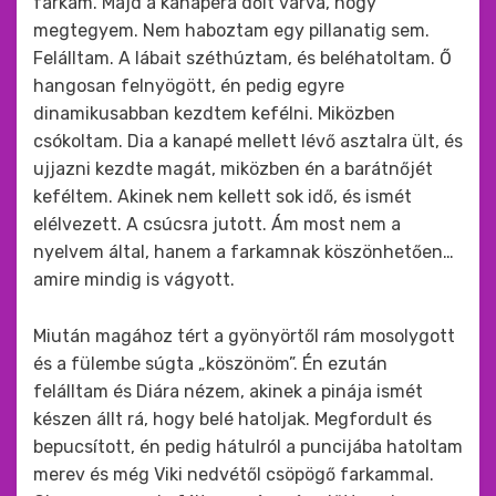
farkam. Majd a kanapéra dőlt várva, hogy
megtegyem. Nem haboztam egy pillanatig sem.
Felálltam. A lábait széthúztam, és beléhatoltam. Ő
hangosan felnyögött, én pedig egyre
dinamikusabban kezdtem kefélni. Miközben
csókoltam. Dia a kanapé mellett lévő asztalra ült, és
ujjazni kezdte magát, miközben én a barátnőjét
keféltem. Akinek nem kellett sok idő, és ismét
elélvezett. A csúcsra jutott. Ám most nem a
nyelvem által, hanem a farkamnak köszönhetően…
amire mindig is vágyott.
Miután magához tért a gyönyörtől rám mosolygott
és a fülembe súgta „köszönöm”. Én ezután
felálltam és Diára nézem, akinek a pinája ismét
készen állt rá, hogy belé hatoljak. Megfordult és
bepucsított, én pedig hátulról a puncijába hatoltam
merev és még Viki nedvétől csöpögő farkammal.