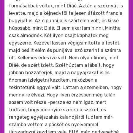
formásabbak voltak, mint Diáé. Aztán a szoknyát is
levette, majd a kéjnedvtől teljesen átázott francia
bugyiját is. Az ő puncija is szőrtelen volt, és kissé
húsosabb, mint Diáé. El sem akartam hinni. Mintha
csak álmodnék. Két ilyen csajt kaphatok meg
egyszerre. Kezével lassan végigsimította a testét,
majd beállt elém és punijával szó szerint a számra
ült. Kellemes édes íze volt. Nem olyan finom, mint
Diáé, de azért ízlett. Széthúztam a lábait, hogy
jobban hozzáférjek, majd a nagyajkakat is és
finoman ízlelgetni kezdtem, miközben a
tekintetünk eggyé vált. Láttam a szemeiben, hogy
mennyire élvezi. Hogy ilyen érzésben még talán
sosem volt része –persze ez nem igaz, mert
tudtam, hogy mennyire szereti a szexet, és
rengeteg egyéjszakás kalandjáról tudtam már-
számba vettem a pöckét és nyelvemmel
játszadozni kezdtem vele. Ettől még nedvesebbé