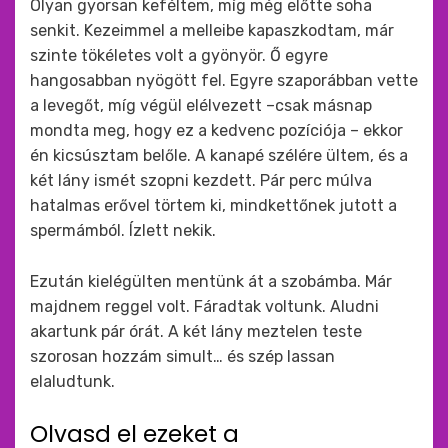
Olyan gyorsan keféltem, míg még előtte soha
senkit. Kezeimmel a melleibe kapaszkodtam, már
szinte tökéletes volt a gyönyör. Ő egyre
hangosabban nyögött fel. Egyre szaporábban vette
a levegőt, míg végül elélvezett –csak másnap
mondta meg, hogy ez a kedvenc pozíciója – ekkor
én kicsúsztam belőle. A kanapé szélére ültem, és a
két lány ismét szopni kezdett. Pár perc múlva
hatalmas erővel törtem ki, mindkettőnek jutott a
spermámból. Ízlett nekik.
Ezután kielégülten mentünk át a szobámba. Már
majdnem reggel volt. Fáradtak voltunk. Aludni
akartunk pár órát. A két lány meztelen teste
szorosan hozzám simult… és szép lassan
elaludtunk.
Olvasd el ezeket a