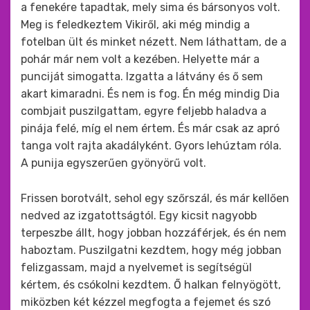
a fenekére tapadtak, mely sima és bársonyos volt.
Meg is feledkeztem Vikiről, aki még mindig a
fotelban ült és minket nézett. Nem láthattam, de a
pohár már nem volt a kezében. Helyette már a
punciját simogatta. Izgatta a látvány és ő sem
akart kimaradni. És nem is fog. Én még mindig Dia
combjait puszilgattam, egyre feljebb haladva a
pinája felé, míg el nem értem. És már csak az apró
tanga volt rajta akadályként. Gyors lehúztam róla.
A punija egyszerűen gyönyörű volt.
Frissen borotvált, sehol egy szőrszál, és már kellően
nedved az izgatottságtól. Egy kicsit nagyobb
terpeszbe állt, hogy jobban hozzáférjek, és én nem
haboztam. Puszilgatni kezdtem, hogy még jobban
felizgassam, majd a nyelvemet is segítségül
kértem, és csókolni kezdtem. Ő halkan felnyögött,
miközben két kézzel megfogta a fejemet és szó