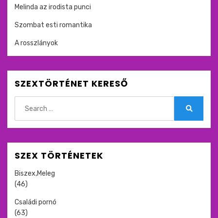
Melinda az irodista punci
Szombat esti romantika
A rosszlányok
SZEXTÖRTÉNET KERESŐ
Search
for:
Search
SZEX TÖRTÉNETEK
Biszex,Meleg
(46)
Családi pornó
(63)