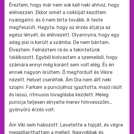
Éreztem, hogy már nem sok kell neki ahhoz, hogy
elélvezzen. Ekkor ismét a csiklóját kezdtem
nyalogatni, és ő nem bírta tovább. A teste
megfeszült. Hagyta, hogy az érzés átjárja az
egész lényét, és elélvezett. Olyannyira, hogy egy
adag pisi is került a számba. De nem bántam.
Élveztem. Felnéztem rá és a tekintetünk
találkozott. Egyből kiolvastam a szemeiből, hogy
számára ennyi még koránt sem volt elég. És én
ennek nagyon örültem. Ő megfordult és Vikire
nézett. Helyet cseréltek. Ám Dia nem állt neki
szopni. Farkam a puncijához igazította, majd ráült
és lassú, ritmusos lovaglásba kezdett. Meleg
puncija teljesen elnyelte merev hímvesszőm…
gyönyörű érzés volt.
Ám Viki sem habozott. Levetette a topját, és végre
megpillanthattam a melleit. Nagyobbak és