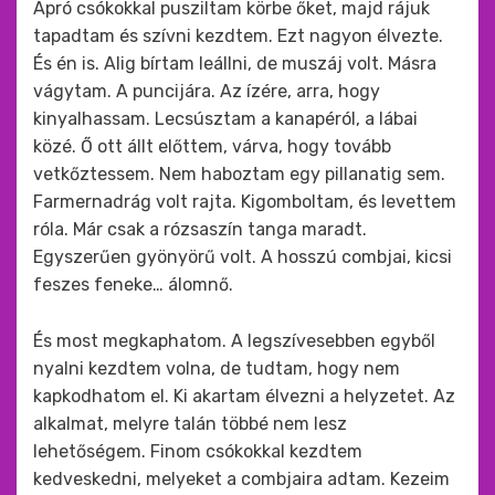
Apró csókokkal pusziltam körbe őket, majd rájuk
tapadtam és szívni kezdtem. Ezt nagyon élvezte.
És én is. Alig bírtam leállni, de muszáj volt. Másra
vágytam. A puncijára. Az ízére, arra, hogy
kinyalhassam. Lecsúsztam a kanapéról, a lábai
közé. Ő ott állt előttem, várva, hogy tovább
vetkőztessem. Nem haboztam egy pillanatig sem.
Farmernadrág volt rajta. Kigomboltam, és levettem
róla. Már csak a rózsaszín tanga maradt.
Egyszerűen gyönyörű volt. A hosszú combjai, kicsi
feszes feneke… álomnő.
És most megkaphatom. A legszívesebben egyből
nyalni kezdtem volna, de tudtam, hogy nem
kapkodhatom el. Ki akartam élvezni a helyzetet. Az
alkalmat, melyre talán többé nem lesz
lehetőségem. Finom csókokkal kezdtem
kedveskedni, melyeket a combjaira adtam. Kezeim