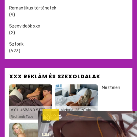
Romantikus történetek
(9)
Szexvideók xxx
(2)
Sztorik
(623)
XXX REKLÁM ÉS SZEXOLDALAK
Meztelen
MY HUSBAND STEPSON MISTAKENLY GIVES ME IN THE ASS
🔥 Victoria, 36📍Columbus
RedhandsTube
xDate