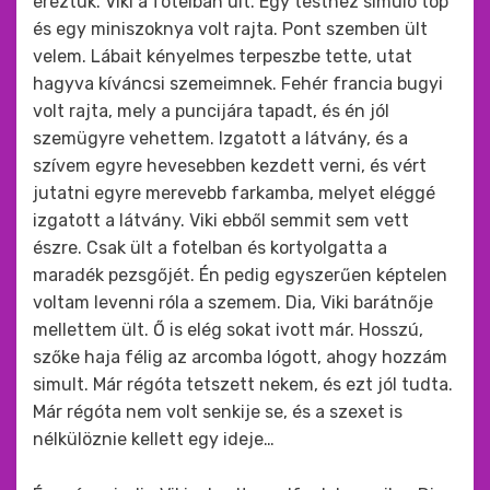
éreztük. Viki a fotelban ült. Egy testhez simuló top
és egy miniszoknya volt rajta. Pont szemben ült
velem. Lábait kényelmes terpeszbe tette, utat
hagyva kíváncsi szemeimnek. Fehér francia bugyi
volt rajta, mely a puncijára tapadt, és én jól
szemügyre vehettem. Izgatott a látvány, és a
szívem egyre hevesebben kezdett verni, és vért
jutatni egyre merevebb farkamba, melyet eléggé
izgatott a látvány. Viki ebből semmit sem vett
észre. Csak ült a fotelban és kortyolgatta a
maradék pezsgőjét. Én pedig egyszerűen képtelen
voltam levenni róla a szemem. Dia, Viki barátnője
mellettem ült. Ő is elég sokat ivott már. Hosszú,
szőke haja félig az arcomba lógott, ahogy hozzám
simult. Már régóta tetszett nekem, és ezt jól tudta.
Már régóta nem volt senkije se, és a szexet is
nélkülöznie kellett egy ideje…