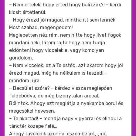
– Nem értelek, hogy érted hogy bulizzak?! – kérdi
kicsit értetlenül.
– Hogy érezd jól magad, mintha itt sem lennék!
Most szabad, megengedem!
Meglepetten néz rám, nem hitte hogy ilyet fogok
mondani neki, látom rajta hogy nem tudja
eldönteni hogy viccelek e, vagy komolyan
gondolom.
– Nem viccelek, ez a Te estéd, azt akarom hogy jól
érezd magad, még ha nélkülem is teszed! –
mondom újra.
– Becsület szóra? – kérdez vissza meglepően
feldobódva, de még bizonytalan arccal.
Bólintok. Ahogy ezt meglátja a nyakamba borul és
megcsókol hevesen.
– Te akartad! – mondja nagy vigyorral és elindul a
tánctér közepe felé…
Ahogy távolodik azonnal eszembe jut, „mit