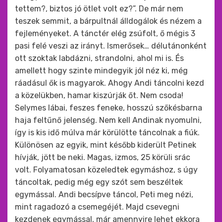
tettem?, biztos jó ötlet volt ez?”. De már nem
teszek semmit, a bárpultnál álldogálok és nézem a
fejleményeket. A tánctér elég zsúfolt, ő mégis 3
pasi felé veszi az irányt. Ismerősek… délutánonként
ott szoktak labdázni, strandolni, ahol mi is. És
amellett hogy szinte mindegyik jól néz ki, még
ráadásul ők is magyarok. Ahogy Andi táncolni kezd
a közelükben, hamar kiszúrják őt. Nem csoda!
Selymes lábai, feszes feneke, hosszú szőkésbarna
haja feltűnő jelenség. Nem kell Andinak nyomulni,
így is kis idő múlva már körülötte táncolnak a fiúk.
Különösen az egyik, mint később kiderült Petinek
hívják, jött be neki. Magas, izmos, 25 körüli srác
volt. Folyamatosan közeledtek egymáshoz, s úgy
táncoltak, pedig még egy szót sem beszéltek
egymással. Andi becsípve táncol, Peti meg nézi,
mint ragadozó a csemegéjét. Majd csevegni
kezdenek egymással, már amennyire lehet ekkora