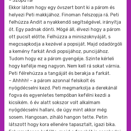
– Szopd rá!
Ekkor látom hogy egy óvszert bont ki a párom és
helyezi Peti makkjához. Finoman felszopja rá. Peti
felhúzza Andit a nyakkendő segítségével, irányítja
őt. Egy padnak dönti. Mögé áll, élvezi hogy a párom
ott pucsít előtte. Felhúzza a miniszoknyáját, s
megcsapkodja a kezével a popsiját. Majd odadörgöli
a kemény farkát Andi popsijához, puncijához.
Tudom hogy ez a párom gyengéje. Szinte kérleli
hogy kefélje meg nagyon. Nem kell rá sokat várnia.
Peti félrehúzza a tangáját és berakja a farkát.
– Ahhhh! – a párom azonnal felsikolt és
nyögdécselni kezd. Peti megmarkolja a derekánál
fogva és egyenletes tempóban kefélni kezdi a
kicsikém. 6 év alatt sokszor volt alkalmam
nyögdécselni hallani, de úgy mint akkor még
sosem. Hangosan, ziháló hangon tette. Petin
látszott hogy kora ellenére tapasztalt, igazi bika.