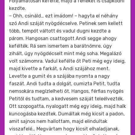
Folyamatosan kefélte, majd a fenekét is csapkodni
kezdte.
– Ohh, csináld… ezt imádom! – hagyta el néhány
szó Andi száját nyögdécselve. Petinek sem kellett
több, tempót váltott és vadul dugni kezdte a
párom. Hangosan csattogott Andi segge ahogy
kefélték. Rá sem ismertem a barátnőmre, úgy
zihált, úgy nyögdécselt mint még soha. Megalázó
volt számomra. Vadul kefélte őt Peti még egy ideig,
majd kivette a farkát, s Andi szájához ment.
Levette a gumit és a szájába nyomta a nagy
faszát. Andi tudta a dolgát, cumizta Petit, tudta
nemsokára megízlelheti őt. Hangos, férfias nyögés
Petitől és tudtam, a kedvesem száját teleélvezték.
Ott szopogatta, nyalogatt még egy ideig, majd halk
kuncogásba kezdtek. Dumáltak még kicsit a padon,
amit sajnos nem hallottam, majd elindultak
visszafelé… Megvártam hogy kicsit elhaladjanak,