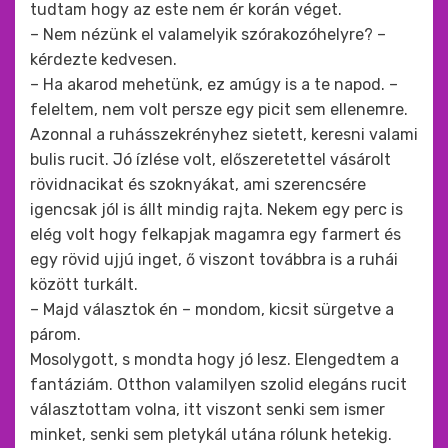
tudtam hogy az este nem ér korán véget.
– Nem nézünk el valamelyik szórakozóhelyre? –
kérdezte kedvesen.
– Ha akarod mehetünk, ez amúgy is a te napod. –
feleltem, nem volt persze egy picit sem ellenemre.
Azonnal a ruhásszekrényhez sietett, keresni valami
bulis rucit. Jó ízlése volt, előszeretettel vásárolt
rövidnacikat és szoknyákat, ami szerencsére
igencsak jól is állt mindig rajta. Nekem egy perc is
elég volt hogy felkapjak magamra egy farmert és
egy rövid ujjú inget, ő viszont továbbra is a ruhái
között turkált.
– Majd választok én – mondom, kicsit sürgetve a
párom.
Mosolygott, s mondta hogy jó lesz. Elengedtem a
fantáziám. Otthon valamilyen szolid elegáns rucit
választottam volna, itt viszont senki sem ismer
minket, senki sem pletykál utána rólunk hetekig.