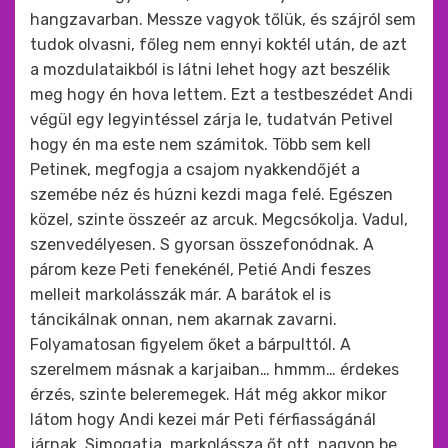
hangzavarban. Messze vagyok tőlük, és szájról sem
tudok olvasni, főleg nem ennyi koktél után, de azt
a mozdulataikból is látni lehet hogy azt beszélik
meg hogy én hova lettem. Ezt a testbeszédet Andi
végül egy legyintéssel zárja le, tudatván Petivel
hogy én ma este nem számitok. Több sem kell
Petinek, megfogja a csajom nyakkendőjét a
szemébe néz és húzni kezdi maga felé. Egészen
közel, szinte összeér az arcuk. Megcsókolja. Vadul,
szenvedélyesen. S gyorsan összefonódnak. A
párom keze Peti fenekénél, Petié Andi feszes
melleit markolásszák már. A barátok el is
táncikálnak onnan, nem akarnak zavarni.
Folyamatosan figyelem őket a bárpulttól. A
szerelmem másnak a karjaiban… hmmm… érdekes
érzés, szinte beleremegek. Hát még akkor mikor
látom hogy Andi kezei már Peti férfiasságánál
járnak. Simogatja, markolássza őt ott, nagyon be