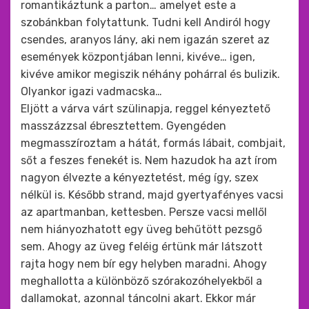
romantikáztunk a parton… amelyet este a
szobánkban folytattunk. Tudni kell Andiról hogy
csendes, aranyos lány, aki nem igazán szeret az
események központjában lenni, kivéve… igen,
kivéve amikor megiszik néhány pohárral és bulizik.
Olyankor igazi vadmacska…
Eljött a várva várt szülinapja, reggel kényeztető
masszázzsal ébresztettem. Gyengéden
megmasszíroztam a hátát, formás lábait, combjait,
sőt a feszes fenekét is. Nem hazudok ha azt írom
nagyon élvezte a kényeztetést, még így, szex
nélkül is. Később strand, majd gyertyafényes vacsi
az apartmanban, kettesben. Persze vacsi mellől
nem hiányozhatott egy üveg behűtött pezsgő
sem. Ahogy az üveg feléig értünk már látszott
rajta hogy nem bír egy helyben maradni. Ahogy
meghallotta a különböző szórakozóhelyekből a
dallamokat, azonnal táncolni akart. Ekkor már