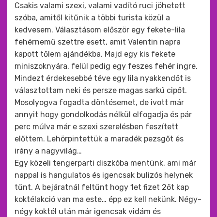
Csakis valami szexi, valami vadító ruci jöhetett
szóba, amitől kitűnik a többi turista közül a
kedvesem. Választásom először egy fekete-lila
fehérnemű szettre esett, amit Valentin napra
kapott tőlem ajándékba. Majd egy kis fekete
miniszoknyára, felül pedig egy feszes fehér ingre.
Mindezt érdekesebbé téve egy lila nyakkendőt is
választottam neki és persze magas sarkú cipőt.
Mosolyogva fogadta döntésemet, de ivott már
annyit hogy gondolkodás nélkül elfogadja és pár
perc múlva már e szexi szerelésben feszített
előttem. Lehörpintettük a maradék pezsgőt és
irány a nagyvilág…
Egy közeli tengerparti diszkóba mentünk, ami már
nappal is hangulatos és igencsak bulizós helynek
tűnt. A bejáratnál feltűnt hogy 1et fizet 2őt kap
koktélakció van ma este… épp ez kell nekünk. Négy-
négy koktél után már igencsak vidám és