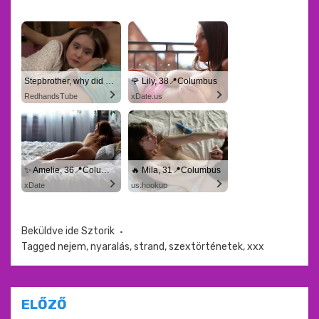
Stepbrother, why did you show me your dick? Now I want to fuck you with my wet pussy
🌹 Lily, 38📍Columbus
RedhandsTube
xDate.us
✨ Amelie, 36📍Columbus
🔥 Mila, 31📍Columbus
xDate
us.hookup
Beküldve ide
Sztorik
Tagged
nejem
,
nyaralás
,
strand
,
szextörténetek
,
xxx
Bejegyzés
ELŐZŐ