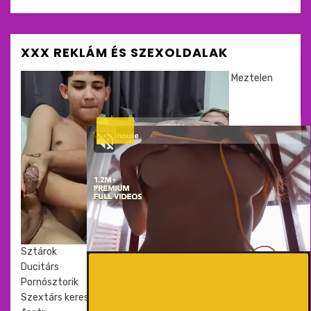
XXX REKLÁM ÉS SZEXOLDALAK
Meztelen
Sztárok
Ducitárs
Pornósztorik
Szextárs kereső