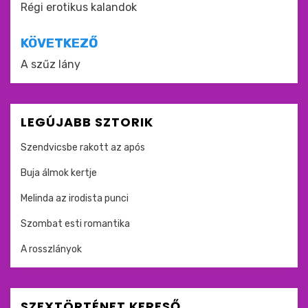
navigáció
Régi erotikus kalandok
KÖVETKEZŐ
A szűz lány
LEGÚJABB SZTORIK
Szendvicsbe rakott az após
Buja álmok kertje
Melinda az irodista punci
Szombat esti romantika
A rosszlányok
SZEXTÖRTÉNET KERESŐ