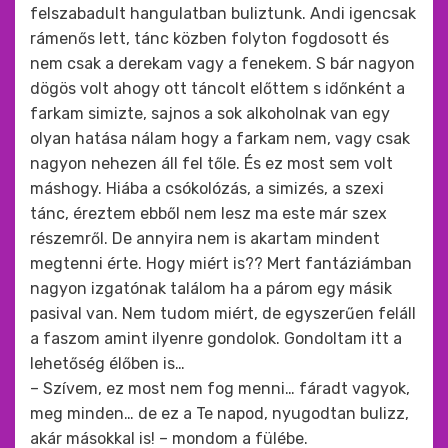
felszabadult hangulatban buliztunk. Andi igencsak
rámenős lett, tánc közben folyton fogdosott és
nem csak a derekam vagy a fenekem. S bár nagyon
dögös volt ahogy ott táncolt előttem s időnként a
farkam simizte, sajnos a sok alkoholnak van egy
olyan hatása nálam hogy a farkam nem, vagy csak
nagyon nehezen áll fel tőle. És ez most sem volt
máshogy. Hiába a csókolózás, a simizés, a szexi
tánc, éreztem ebből nem lesz ma este már szex
részemről. De annyira nem is akartam mindent
megtenni érte. Hogy miért is?? Mert fantáziámban
nagyon izgatónak találom ha a párom egy másik
pasival van. Nem tudom miért, de egyszerűen feláll
a faszom amint ilyenre gondolok. Gondoltam itt a
lehetőség élőben is…
– Szívem, ez most nem fog menni… fáradt vagyok,
meg minden… de ez a Te napod, nyugodtan bulizz,
akár másokkal is! – mondom a fülébe.