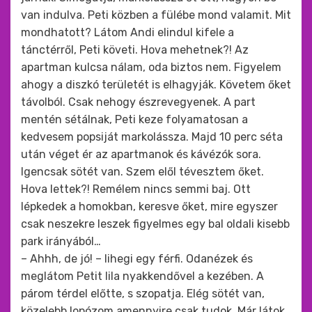
van indulva. Peti közben a fülébe mond valamit. Mit
mondhatott? Látom Andi elindul kifele a
tánctérről, Peti követi. Hova mehetnek?! Az
apartman kulcsa nálam, oda biztos nem. Figyelem
ahogy a diszkó területét is elhagyják. Követem őket
távolból. Csak nehogy észrevegyenek. A part
mentén sétálnak, Peti keze folyamatosan a
kedvesem popsiját markolássza. Majd 10 perc séta
után véget ér az apartmanok és kávézók sora.
Igencsak sötét van. Szem elől tévesztem őket.
Hova lettek?! Remélem nincs semmi baj. Ott
lépkedek a homokban, keresve őket, mire egyszer
csak neszekre leszek figyelmes egy bal oldali kisebb
park irányából…
– Ahhh, de jó! – lihegi egy férfi. Odanézek és
meglátom Petit lila nyakkendővel a kezében. A
párom térdel előtte, s szopatja. Elég sötét van,
közelebb lopózom amennyire csak tudok. Már látok