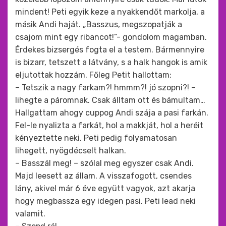
mindent! Peti egyik keze a nyakkendőt markolja, a
másik Andi haját. „Basszus, megszopatják a
csajom mint egy ribancot!”- gondolom magamban.
Érdekes bizsergés fogta el a testem. Bármennyire
is bizarr, tetszett a látvány, s a halk hangok is amik
eljutottak hozzám. Főleg Petit hallottam:
– Tetszik a nagy farkam?! hmmm?! jó szopni?! –
lihegte a páromnak. Csak álltam ott és bámultam…
Hallgattam ahogy cuppog Andi szája a pasi farkán.
Fel-le nyalizta a farkát, hol a makkját, hol a heréit
kényeztette neki. Peti pedig folyamatosan
lihegett, nyögdécselt halkan.
– Basszál meg! – szólal meg egyszer csak Andi.
Majd leesett az állam. A visszafogott, csendes
lány, akivel már 6 éve együtt vagyok, azt akarja
hogy megbassza egy idegen pasi. Peti lead neki
valamit.