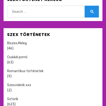
Search
for:
Search
SZEX TÖRTÉNETEK
Biszex,Meleg
(46)
Családi pornó
(63)
Romantikus történetek
(9)
Szexvideók xxx
(2)
Sztorik
(623)