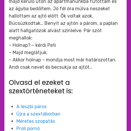
majd kerülő úton az apartmanunkba futottam és
az ágyba bedőltem. Jó fél óra múlva neszeket
hallottam az ajtó előtt. Ők voltak azok.
Búcsúzkodtak… Benyit az ajtón a párom, a paplan
alatt hallgatózok alvást színlelve. Pár szót
meghallok:
– Holnap? – kérdi Peti
– Majd meglátjuk.
– Akkor holnap – mondja most már határozottan.
Andi csak nevet és becsukja az ajtót…
Olvasd el ezeket a
szextörténeteket is:
A leszbi páros
Újra a szextáborban
Méretes szopatás
Proli pornó