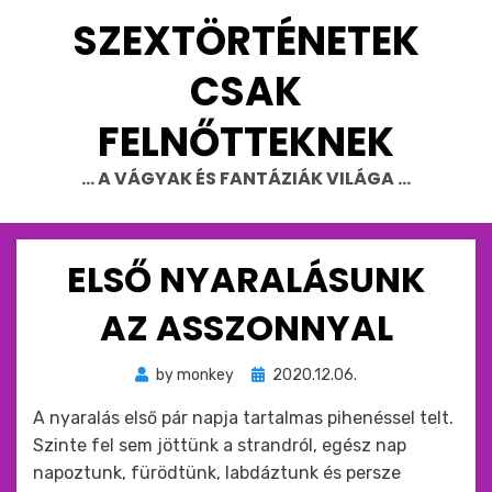
Skip
SZEXTÖRTÉNETEK
to
content
CSAK
FELNŐTTEKNEK
… A VÁGYAK ÉS FANTÁZIÁK VILÁGA …
ELSŐ NYARALÁSUNK
AZ ASSZONNYAL
Beküldve
by
monkey
2020.12.06.
ide
A nyaralás első pár napja tartalmas pihenéssel telt.
:
Szinte fel sem jöttünk a strandról, egész nap
napoztunk, fürödtünk, labdáztunk és persze