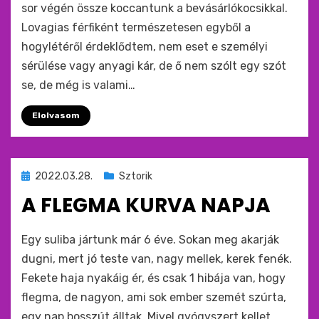
sor végén össze koccantunk a bevásárlókocsikkal.
Lovagias férfiként természetesen egyből a
hogylétéről érdeklődtem, nem eset e személyi
sérülése vagy anyagi kár, de ő nem szólt egy szót
se, de még is valami…
Elolvasom
Beküldve
2022.03.28.
Sztorik
ide
A FLEGMA KURVA NAPJA
:
by
monkey
Egy suliba jártunk már 6 éve. Sokan meg akarják
dugni, mert jó teste van, nagy mellek, kerek fenék.
Fekete haja nyakáig ér, és csak 1 hibája van, hogy
flegma, de nagyon, ami sok ember szemét szúrta,
egy nap bosszút álltak. Mivel gyógyszert kellet