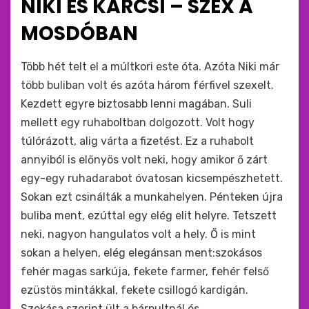
NIKI ÉS KARCSI – SZEX A
:
MOSDÓBAN
by
monkey
Több hét telt el a múltkori este óta. Azóta Niki már
több buliban volt és azóta három férfivel szexelt.
Kezdett egyre biztosabb lenni magában. Suli
mellett egy ruhaboltban dolgozott. Volt hogy
túlórázott, alig várta a fizetést. Ez a ruhabolt
annyiból is előnyös volt neki, hogy amikor ő zárt
egy-egy ruhadarabot óvatosan kicsempészhetett.
Sokan ezt csinálták a munkahelyen. Pénteken újra
buliba ment, ezúttal egy elég elit helyre. Tetszett
neki, nagyon hangulatos volt a hely. Ő is mint
sokan a helyen, elég elegánsan ment:szokásos
fehér magas sarkúja, fekete farmer, fehér felső
ezüstös mintákkal, fekete csillogó kardigán.
Szokása szerint ült a bárpultnál és…