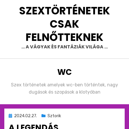
Skip
SZEXTÖRTÉNETEK
to
content
CSAK
FELNŐTTEKNEK
… A VÁGYAK ÉS FANTÁZIÁK VILÁGA …
CÍMKE
:
WC
Szex történetek amelyek wc-ben történtek, nagy
dugások és szopások a klotyóban
Beküldve
2024.02.27.
Sztorik
ide
A LEGENDÁS
: