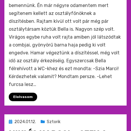
bemennünk. Én már négyre odamentem mert
segítenem kellett az osztályfőnöknek a
díszítésben. Rajtam kívül ott volt pár még pár
osztálytársam köztük Bella is. Nagyon szép volt.
Virágos egybe ruha volt rajta amiben jól látszódtak
a combjai, gyönyörű barna haja pedig ki volt
engedve. Hamar végeztünk a díszítéssel, még volt
idő az osztály érkezéséig. Egyszercsak Bella
félrehívott a WC-khez és ezt mondta: -Szia Marci!
Kérdezhetek valamit? Mondtam persze. -Lehet
furcsa lesz…
Elolvasom
Beküldve
2024.01.12.
Sztorik
ide