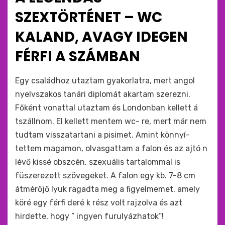
SZEXTÖRTÉNET – WC
KALAND, AVAGY IDEGEN
FÉRFI A SZÁMBAN
by
monkey
Egy családhoz utaztam gyakorlatra, mert angol
nyelvszakos tanári diplomát akartam szerezni.
Főként vonattal utaztam és Londonban kellett á
tszállnom. El kellett mentem wc- re, mert már nem
tudtam visszatartani a pisimet. Amint könnyí­
tettem magamon, olvasgattam a falon és az ajtó n
lévő kissé obszcén, szexuális tartalommal is
füszerezett szövegeket. A falon egy kb. 7-8 cm
átmérőjő lyuk ragadta meg a figyelmemet, amely
köré egy férfi deré k rész volt rajzolva és azt
hirdette, hogy ” ingyen furulyázhatok”!