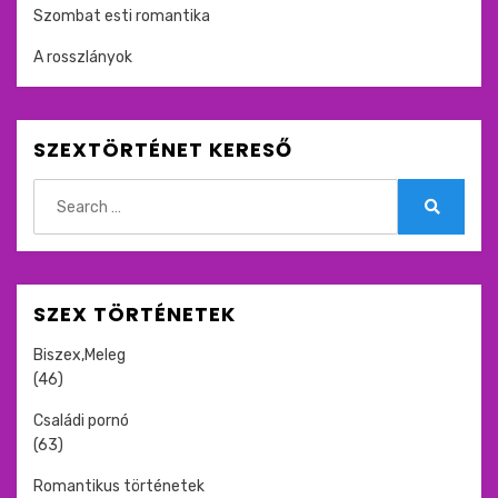
Szombat esti romantika
A rosszlányok
SZEXTÖRTÉNET KERESŐ
Search
for:
Search
SZEX TÖRTÉNETEK
Biszex,Meleg
(46)
Családi pornó
(63)
Romantikus történetek