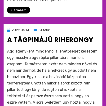
Elolvasom
Beküldve
2022.06.14.
Sztorik
ide
A TÁGPINÁJÚ RIHERONGY
:
by
monkey
Agglegényként mindenhol a lehetőséget kerestem,
egy mosolyra egy röpke pillantásra már le is
csaptam. Természeten azért nem minden nővel és
nem mindenhol, de ha a helyzet úgy adódott nem
haboztam. Egyik este a bevásárló központba
ténferegtem unottan mikor a sorok között rám
pillantott egy lány, de rögtön el is kapta a
tekintetét és persze észre sem vette, hogy én
észre vettem. A sors „véletlen” úgy hozta, hogy a