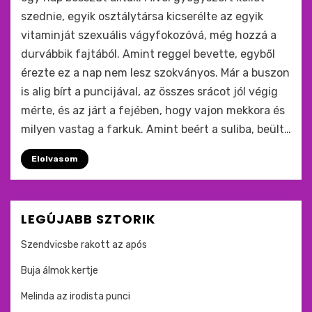
szednie, egyik osztálytársa kicserélte az egyik
vitaminját szexuális vágyfokozóvá, még hozzá a
durvábbik fajtából. Amint reggel bevette, egyből
érezte ez a nap nem lesz szokványos. Már a buszon
is alig bírt a puncijával, az összes srácot jól végig
mérte, és az járt a fejében, hogy vajon mekkora és
milyen vastag a farkuk. Amint beért a suliba, beült…
Elolvasom
LEGÚJABB SZTORIK
Szendvicsbe rakott az após
Buja álmok kertje
Melinda az irodista punci