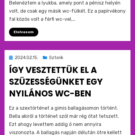
Belenéztem a lyukba, amely pont a pénisz helyén
volt, de csak egy másik wc-fülkét. Ez a papí­rvékony
fal közös volt a férfi wc-vel,…
Elolvasom
Beküldve
2024.02.15.
Sztorik
ide
ÍGY VESZTETTÜK EL A
:
SZÜZESSÉGÜNKET EGY
NYILÁNOS WC-BEN
by
monkey
Ez a szextörténet a gimis ballagásomon történt.
Bella akiről a történet szól már rég ótat tetszett.
Ezt ahogy levettem addig ő nem annyira
viszonozta. A ballagás napján délután ötre kellett