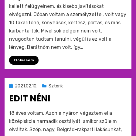
kellett felügyelnem, és kisebb javításokat
elvégezni. Jóban voltam a személyzettel, volt vagy
10 takarítónő, konyhások, kertész, portás, és más
karbantartók. Mivel sok dolgom nem volt,
nyugodtan tudtam tanulni, végül is ez volt a
lényeg. Barátnőm nem volt, így…
Elolvasom
Beküldve
2021.02.10.
Sztorik
ide
EDIT NÉNI
:
by
monkey
18 éves voltam. Azon a nyáron végeztem el a
középiskola harmadik osztályát. amikor szüleim
elváltak. Szép, nagy, Belgrád-rakparti lakásunkat,