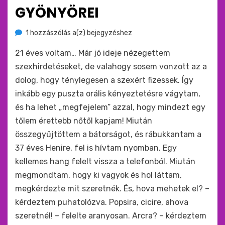
GYÖNYÖREI
A
by
1 hozzászólás a(z)
monkey
bejegyzéshez
fizetős
21 éves voltam… Már jó ideje nézegettem
orálszex
gyönyörei
szexhirdetéseket, de valahogy sosem vonzott az a
dolog, hogy ténylegesen a szexért fizessek. Így
inkább egy puszta orális kényeztetésre vágytam,
és ha lehet „megfejelem” azzal, hogy mindezt egy
tőlem érettebb nőtől kapjam! Miután
összegyűjtöttem a bátorságot, és rábukkantam a
37 éves Henire, fel is hívtam nyomban. Egy
kellemes hang felelt vissza a telefonból. Miután
megmondtam, hogy ki vagyok és hol láttam,
megkérdezte mit szeretnék. És, hova mehetek el? –
kérdeztem puhatolózva. Popsira, cicire, ahova
szeretnél! – felelte aranyosan. Arcra? – kérdeztem