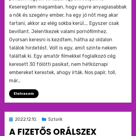
Keseregtem magamban, hogy egyre anyagiasabbak
a nők és szegény ember, ha egy jó nőt meg akar
tartani, akkor az elég sokba kerül…. Egyszer csak
bevillant. Jelentkezek valami pornófilmhez.
Gyorsan keresni is kezdtem, hátha az oldalon
találok hirdetést. Volt is egy, amit szinte nekem
találtak ki. Egy amatőr filmekkel foglalkozó cég
keresett 30 fölötti pasikat, nem hétköznapi
embereket kerestek, ahogy írták. Nos papír, toll,
már…
Elolvasom
Beküldve
2022.12.10.
Sztorik
ide
A FIZETŐS ORÁLSZEX
: