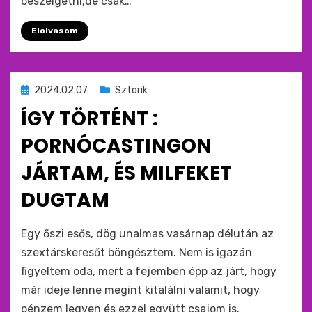
beszélgetni,de csak…
Elolvasom
Beküldve
2024.02.07.
Sztorik
ide
ÍGY TÖRTÉNT :
:
PORNÓCASTINGON
JÁRTAM, ÉS MILFEKET
DUGTAM
by
monkey
Egy őszi esős, dög unalmas vasárnap délután az
szextárskeresőt böngésztem. Nem is igazán
figyeltem oda, mert a fejemben épp az járt, hogy
már ideje lenne megint kitalálni valamit, hogy
pénzem legyen és ezzel együtt csajom is.