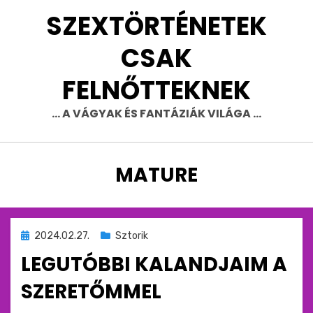
Skip
SZEXTÖRTÉNETEK
to
content
CSAK
FELNŐTTEKNEK
… A VÁGYAK ÉS FANTÁZIÁK VILÁGA …
CÍMKE
:
MATURE
Beküldve
2024.02.27.
Sztorik
ide
LEGUTÓBBI KALANDJAIM A
:
SZERETŐMMEL