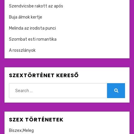
Szendvicsbe rakott az após
Buja álmok kertje
Melinda az irodista punci
Szombat esti romantika
A rosszlányok
SZEXTÖRTÉNET KERESŐ
Search
for:
Search
SZEX TÖRTÉNETEK
Biszex,Meleg