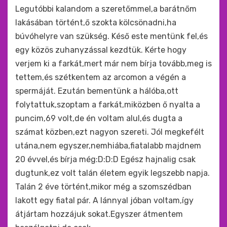
by
monkey
Legutóbbi kalandom a szeretőmmel,a barátnőm
lakásában történt,ő szokta kölcsönadni,ha
búvóhelyre van szükség. Késő este mentünk fel,és
egy közös zuhanyzással kezdtük. Kérte hogy
verjem ki a farkát,mert már nem bí­rja tovább,meg is
tettem,és szétkentem az arcomon a végén a
spermáját. Ezután bementünk a hálóba,ott
folytattuk,szoptam a farkát,miközben ő nyalta a
puncim,69 volt,de én voltam alul,és dugta a
számat közben,ezt nagyon szereti. Jól megkefélt
utána,nem egyszer,nemhiába,fiatalabb majdnem
20 évvel,és bí­rja még:D:D:D Egész hajnalig csak
dugtunk,ez volt talán életem egyik legszebb napja.
Talán 2 éve történt,mikor még a szomszédban
lakott egy fiatal pár. A lánnyal jóban voltam,í­gy
átjártam hozzájuk sokat.Egyszer átmentem