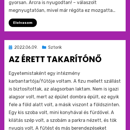
gyorsan. Arcra is nyugodtan! – válaszolt
megnyugtatóan, mivel már régóta ez mozgatta…
Elolvasom
Beküldve
2022.06.09.
Sztorik
ide
AZ ÉRETT TAKARÍTÓNŐ
:
by
monkey
Egyetemistaként egy intézmény
karbantartója/fűtője voltam. A fizu mellett szállást
is biztosítottak, az alagsorban laktam. Nem is igazi
alagsor volt, mert az épület dombra épült, ez egyik
fele a föld alatt volt, a másik viszont a földszinten.
Egy kis szoba volt, mini konyhával és fürdővel. A
kilátás szép volt, a szobám a parkra nézett, és tök
nyugis volt. A fűtést és más berendezéseket