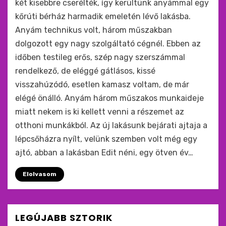
két kisebbre cserélték, így kerültünk anyámmal egy
kőrúti bérház harmadik emeletén lévő lakásba.
Anyám technikus volt, három műszakban
dolgozott egy nagy szolgáltató cégnél. Ebben az
időben testileg erős, szép nagy szerszámmal
rendelkező, de eléggé gátlásos, kissé
visszahúzódó, esetlen kamasz voltam, de már
elégé önálló. Anyám három műszakos munkaideje
miatt nekem is ki kellett venni a részemet az
otthoni munkákból. Az új lakásunk bejárati ajtaja a
lépcsőházra nyílt, velünk szemben volt még egy
ajtó, abban a lakásban Edit néni, egy ötven év…
Elolvasom
LEGÚJABB SZTORIK