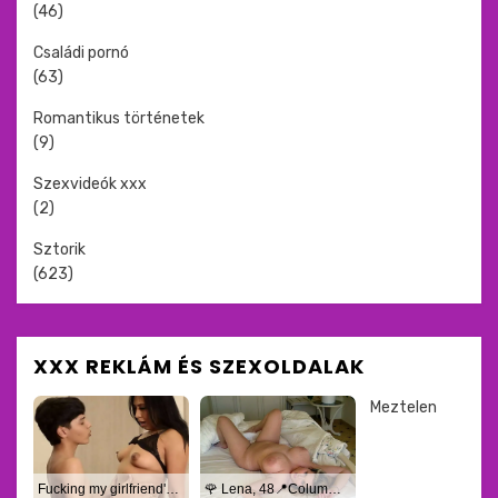
(46)
Családi pornó
(63)
Romantikus történetek
(9)
Szexvideók xxx
(2)
Sztorik
(623)
XXX REKLÁM ÉS SZEXOLDALAK
Meztelen
Fucking my girlfriend's hot mommy by mistake
🌹 Lena, 48📍Columbus