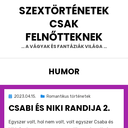
Skip
SZEXTÖRTÉNETEK
to
content
CSAK
FELNŐTTEKNEK
… A VÁGYAK ÉS FANTÁZIÁK VILÁGA …
CÍMKE
:
HUMOR
Beküldve
2023.04.15.
Romantikus történetek
ide
CSABI ÉS NIKI RANDIJA 2.
:
by
monkey
Egyszer volt, hol nem volt, volt egyszer Csaba és