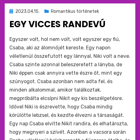
Beküldve
2023.04.15.
Romantikus történetek
ide
EGY VICCES RANDEVÚ
:
by
monkey
Egyszer volt, hol nem volt, volt egyszer egy fiú,
Csaba, aki az álomnőjét kereste. Egy napon
véletlenül összefutott egy lánnyal, Niki volt a neve.
Csaba szinte azonnal beleszeretett a lányba, de
Niki éppen csak annyira vette észre őt, mint egy
szúnyogot. Csaba azonban nem adta fel, és
minden alkalommal, amikor találkoztak,
megpróbálta elcsípni Nikit egy kis beszélgetésre.
Idővel Niki is észrevette, hogy Csaba mindig
körülötte lebzsel, és kezdte élvezni a társaságát.
Egy nap Csaba elvitte Nikit randira, és elhatározta,
hogy megnyeri a szívét. Azonban a vacsora során