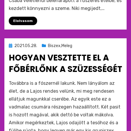
Csaba véletlenül beleharapott a fűszeres ételbe, és
kezdett könnyezni a szeme. Niki megijedt,…
Elolvasom
Beküldve
2021.05.28.
Biszex,Meleg
ide
HOGYAN VESZTETTE EL A
:
FŐBÉRLŐNK A SZÜZESSÉGÉT
by
monkey
Továbbra is a fószernél lakunk. Nem lányálom az
élet, de a Lajos rendes velünk, mi meg rendesen
ellátjuk magunkkal cserébe. Az egyik este ez a
vadmalac csumára részegen hazaállított. Két pasit
is hozott magával, akik dettó be voltak mákolva.
Amikor megérkeztek, Lajos odajött a tesóhoz és a
fülibe súgta, hogy legyen már egy kis grupiszex,