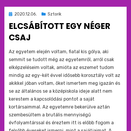
Beküldve
2020.12.06.
Sztorik
ide
ELCSÁBÍTOTT EGY NÉGER
:
CSAJ
by
monkey
Az egyetem elején voltam, fiatal kis gólya, aki
semmit se tudott még az egyetemről, arról csak
elképzeléseim voltak, amióta az eszemet tudom
mindig az egy-két évvel idősebb korosztály volt az
akikkel jóban voltam, őket ismertem meg igazán és
se az általános se a középiskola ideje alatt nem
kerestem a kapcsolódási pontot a saját
kortársaimmal. Az egyetemre bekerülve aztán
szembesültem a brutális mennyiségű
évfolyamtárssal és éreztem itt is előbb fogom a
felsőbb éveseket ismerni, mint a sajátjaimat. A