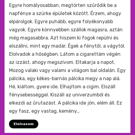
by
monkey
Egyre homályosabban, megtörten szűrődik be a
napfénye a szürke épületek között. Érzem, ahogy
elpárolgok. Egyre puhább, egyre folyékonyabb
vagyok. Egyre könnyebben szállok magasra, aztán
még magasabbra. Azt hiszem ki fogok repülni és
elszállni, mint egy madár. Égek a fénytől, a vágytól.
Elolvadok a hőségben. Látom a cigarettám végén
az izzást, ahogy megszívom. Eltakarja a napot.
Mozog valaki vagy valami a világom bal oldalán. Egy
pálcika, egy kékes-barnás pálcika megy a nap alá.
Hé, kiáltom, gyere ide. Elhajítom a cigim. Elszáll
fénysebességgel. Kiszáll az univerzumból és
elkezdi az űrutazást. A pálcika ide jön, elém áll. Ez
egy fasz, egy vastag, kemény…
Elolvasom