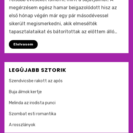
megérzésem egész hamar beigazolódott hisz az
első hónap végén már egy pár másodévessel
sikerült megismerkedni, akik elmesélték
tapasztalataikat és bátorítottak az előttem álló…
Elolvasom
LEGÚJABB SZTORIK
Szendvicsbe rakott az após
Buja álmok kertje
Melinda az irodista punci
Szombat esti romantika
A rosszlányok