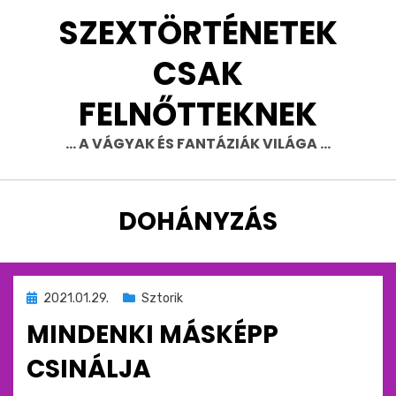
Skip
SZEXTÖRTÉNETEK
to
content
CSAK
FELNŐTTEKNEK
… A VÁGYAK ÉS FANTÁZIÁK VILÁGA …
CÍMKE
:
DOHÁNYZÁS
Beküldve
2021.01.29.
Sztorik
ide
MINDENKI MÁSKÉPP
:
CSINÁLJA