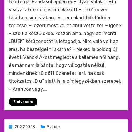
telefonja. Ráadásul éppen egy olyan valaki hívta
vissza, akire nem is emlékezett – „D u” néven
találta a címlistában, és nem akart bíbelődni a
törléssel –, ezért most kelletlenül vette fel: – Igen?
– szólt a készülékbe, készen arra, hogy az iménti
„BÚÉK” körüzenetét is letagadja. Mire való volt az
sms, ha beszélgetni akarna? – Neked is boldog új
évet kívánok! Ákost meglepte a kellemes női hang,
és már nem is bánta, hogy válogatás nélkül,
mindenkinek küldött üzenetet, aki, ha csak
titokzatos „D u” alatt is, a címjegyzékben szerepel.
– Aranyos vagy,…
Elolvasom
Beküldve
2022.10.18.
Sztorik