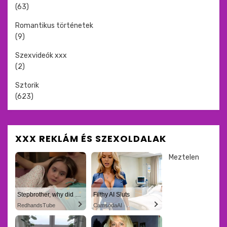
(63)
Romantikus történetek
(9)
Szexvideók xxx
(2)
Sztorik
(623)
XXX REKLÁM ÉS SZEXOLDALAK
Meztelen
Stepbrother, why did you show me your dick? Now I want to fuck you with my wet pussy
Filthy AI Sluts
RedhandsTube
CamsodaAI