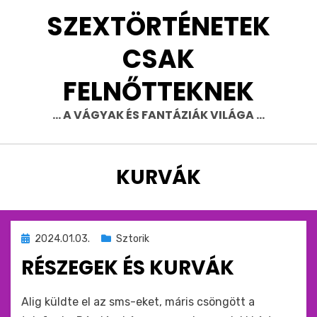
Skip
SZEXTÖRTÉNETEK
to
content
CSAK
FELNŐTTEKNEK
… A VÁGYAK ÉS FANTÁZIÁK VILÁGA …
CÍMKE
:
KURVÁK
Beküldve
2024.01.03.
Sztorik
ide
RÉSZEGEK ÉS KURVÁK
:
by
monkey
Alig küldte el az sms-eket, máris csöngött a