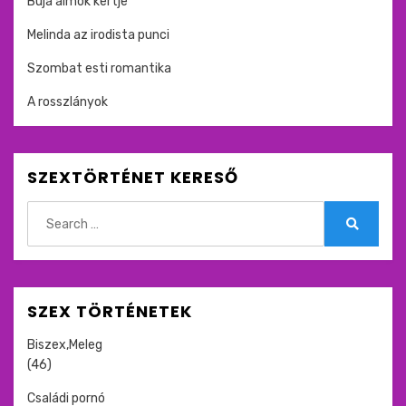
Buja álmok kertje
Melinda az irodista punci
Szombat esti romantika
A rosszlányok
SZEXTÖRTÉNET KERESŐ
Search
for:
Search
SZEX TÖRTÉNETEK
Biszex,Meleg
(46)
Családi pornó