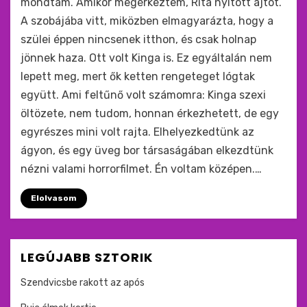
mondtam. Amikor megérkeztem, Rita nyitott ajtót.
A szobájába vitt, miközben elmagyarázta, hogy a
szülei éppen nincsenek itthon, és csak holnap
jönnek haza. Ott volt Kinga is. Ez egyáltalán nem
lepett meg, mert ők ketten rengeteget lógtak
együtt. Ami feltűnő volt számomra: Kinga szexi
öltözete, nem tudom, honnan érkezhetett, de egy
egyrészes mini volt rajta. Elhelyezkedtünk az
ágyon, és egy üveg bor társaságában elkezdtünk
nézni valami horrorfilmet. Én voltam középen.…
Elolvasom
LEGÚJABB SZTORIK
Szendvicsbe rakott az após