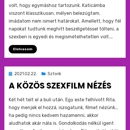
volt, hogy egymáshoz tartozunk. Katicámba
viszont klasszikusan, mélyen belezúgtam,
imádatom nem ismert határokat. Amellett, hogy fél
napokat tudtunk meghitt beszélgetéssel tölteni, a
szexben is egyedi és megismételhetetlen volt.…
Elolvasom
Beküldve
2021.02.22.
Sztorik
ide
A KÖZÖS SZEXFILM NÉZÉS
:
by
monkey
Két hét telt el a buli után. Egy este felhívott Rita,
hogy menjek el hozzá, iszogatunk, filmet nézünk…
ha pedig nincs kedvem hazamenni, akkor
aludhatok akár nála is. Gondolkodás nélkül igent