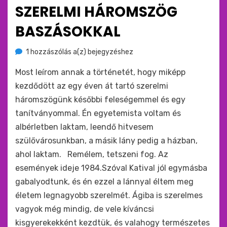
ide
SZERELMI HÁROMSZÖG
:
BASZÁSOKKAL
Szerelmi
by
1 hozzászólás a(z)
monkey
bejegyzéshez
háromszög
Most leírom annak a történetét, hogy miképp
baszásokkal
kezdődött az egy éven át tartó szerelmi
háromszögünk későbbi feleségemmel és egy
tanítványommal. Én egyetemista voltam és
albérletben laktam, leendő hitvesem
szülővárosunkban, a másik lány pedig a házban,
ahol laktam. Remélem, tetszeni fog. Az
események ideje 1984.Szóval Katival jól egymásba
gabalyodtunk, és én ezzel a lánnyal éltem meg
életem legnagyobb szerelmét. Ágiba is szerelmes
vagyok még mindig, de vele kíváncsi
kisgyerekekként kezdtük, és valahogy természetes